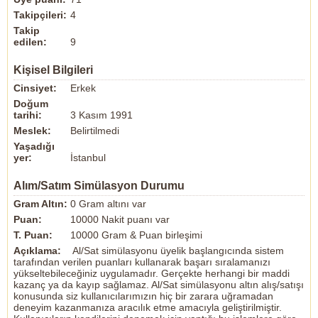
Takipçileri:
4
Takip
edilen:
9
Kişisel Bilgileri
Cinsiyet:
Erkek
Doğum
tarihi:
3 Kasım 1991
Meslek:
Belirtilmedi
Yaşadığı
yer:
İstanbul
Alım/Satım Simülasyon Durumu
Gram Altın:
0 Gram altını var
Puan:
10000 Nakit puanı var
T. Puan:
10000 Gram & Puan birleşimi
Açıklama:
Al/Sat simülasyonu üyelik başlangıcında sistem
tarafından verilen puanları kullanarak başarı sıralamanızı
yükseltebileceğiniz uygulamadır. Gerçekte herhangi bir maddi
kazanç ya da kayıp sağlamaz. Al/Sat simülasyonu altın alış/satışı
konusunda siz kullanıcılarımızın hiç bir zarara uğramadan
deneyim kazanmanıza aracılık etme amacıyla geliştirilmiştir.