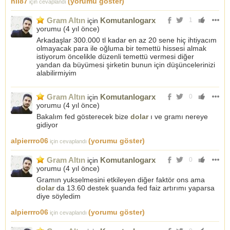
nil87
(yorumu göster)
için cevaplandı
Gram Altın
Komutanlogarx
için
1
yorumu (
4 yıl önce
)
Arkadaşlar 300.000 tl kadar en az 20 sene hiç ihtiyacım
olmayacak para ile oğluma bir temettü hissesi almak
istiyorum öncelikle düzenli temettü vermesi diğer
yandan da büyümesi şirketin bunun için düşüncelerinizi
alabilirmiyim
Gram Altın
Komutanlogarx
için
0
yorumu (
4 yıl önce
)
Bakalım fed gösterecek bize
dolar
ı ve gramı nereye
gidiyor
alpierrro06
(yorumu göster)
için cevaplandı
Gram Altın
Komutanlogarx
için
0
yorumu (
4 yıl önce
)
Gramın yukselmesini etkileyen diğer faktör ons ama
dolar
da 13.60 destek şuanda fed faiz artırımı yaparsa
diye söyledim
alpierrro06
(yorumu göster)
için cevaplandı