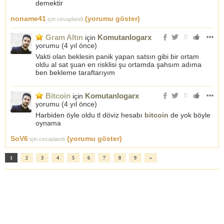
demektir
noname41
(yorumu göster)
için cevaplandı
Gram Altın
Komutanlogarx
için
0
yorumu (
4 yıl önce
)
Vakti olan beklesin panik yapan satsın gibi bir ortam
oldu al sat şuan en risklisi şu ortamda şahsım adıma
ben bekleme taraftarıyım
Bitcoin
Komutanlogarx
için
0
yorumu (
4 yıl önce
)
Harbiden öyle oldu tl döviz hesabı
bitcoin
de yok böyle
oynama
SoV6
(yorumu göster)
için cevaplandı
1
2
3
4
5
6
7
8
9
»