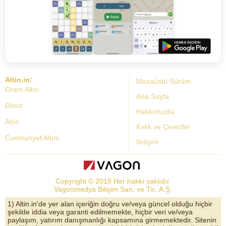
Altin.in:
Masaüstü Sürüm
Gram Altın
Ana Sayfa
Döviz
Hakkımızda
Altın
Kvkk ve Çerezler
Cumhuriyet Altını
İletişim
Dolar Kuru
Altın Fiyatları
Copyright © 2018 Her hakkı saklıdır.
Bist Yorum
Vagonmedya Bilişim San. ve Tic. A.Ş.
Altın Yorumları
1) Altin.in'de yer alan içeriğin doğru ve/veya güncel olduğu hiçbir
şekilde iddia veya garanti edilmemekte, hiçbir veri ve/veya
Döviz Kurları
paylaşım, yatırım danışmanlığı kapsamına girmemektedir. Sitenin