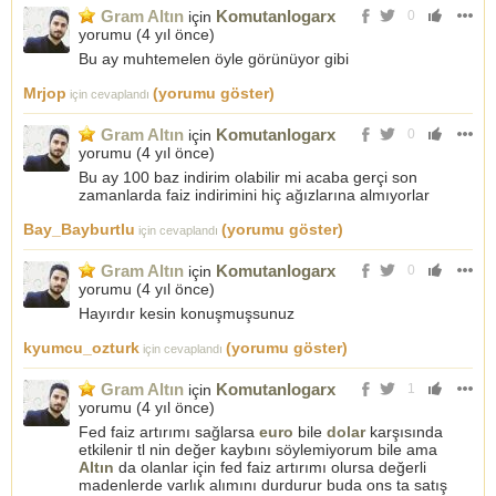
Gram Altın
Komutanlogarx
için
0
yorumu (
4 yıl önce
)
Bu ay muhtemelen öyle görünüyor gibi
Mrjop
(yorumu göster)
için cevaplandı
Gram Altın
Komutanlogarx
için
0
yorumu (
4 yıl önce
)
Bu ay 100 baz indirim olabilir mi acaba gerçi son
zamanlarda faiz indirimini hiç ağızlarına almıyorlar
Bay_Bayburtlu
(yorumu göster)
için cevaplandı
Gram Altın
Komutanlogarx
için
0
yorumu (
4 yıl önce
)
Hayırdır kesin konuşmuşsunuz
kyumcu_ozturk
(yorumu göster)
için cevaplandı
Gram Altın
Komutanlogarx
için
1
yorumu (
4 yıl önce
)
Fed faiz artırımı sağlarsa
euro
bile
dolar
karşısında
etkilenir tl nin değer kaybını söylemiyorum bile ama
Altın
da olanlar için fed faiz artırımı olursa değerli
madenlerde varlık alımını durdurur buda ons ta satış