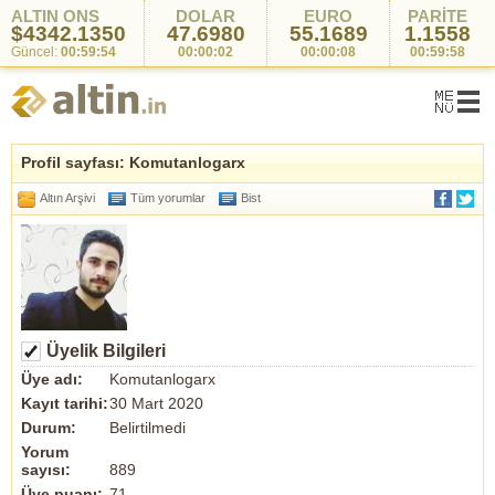
ALTIN ONS
DOLAR
EURO
PARİTE
$4342.1350
47.6980
55.1689
1.1558
Güncel:
00:59:54
00:00:02
00:00:08
00:59:58
Profil sayfası: Komutanlogarx
Altın Arşivi
Tüm yorumlar
Bist
Üyelik Bilgileri
Üye adı:
Komutanlogarx
Kayıt tarihi:
30 Mart 2020
Durum:
Belirtilmedi
Yorum
sayısı:
889
Üye puanı:
71