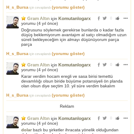
H_s_Bursa
(yorumu göster)
için cevaplandı
Gram Altın
Komutanlogarx
için
0
yorumu (
4 yıl önce
)
Doğrusunu söylemek gerekirse bunlarda o kadar fazla
düşüş beklemiyorum avantajım al satçı olmadığım uzun
süreli bekleyeceğim için almayı düşünüyorum parça
parça
H_s_Bursa
(yorumu göster)
için cevaplandı
Gram Altın
Komutanlogarx
için
0
yorumu (
4 yıl önce
)
Karar verdim hocam eregli ve sasa birisi temettü
devamlılığı olsun biride büyüme potansiyeli ön planda
olan olsun diye seçtim 10. yil süre verdim bakalım
H_s_Bursa
(yorumu göster)
için cevaplandı
Reklam
Gram Altın
Komutanlogarx
için
0
yorumu (
4 yıl önce
)
dolar
bazlı bu şirketler ihracata yönelik olduğundan