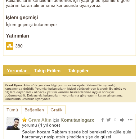
Kullanıcıların kendilerini denemek için yaptığı bu işlemlere göre
yatırım kararı almamanız konusunda uyarıyoruz.
İşlem geçmişi
İşlem geçmişi bulunmuyor.
Yatırımları
380
Yorumlar
Takip Edilen
Takipçiler
Yasal Uyarı:
Altin.in'de yer alan bilgi, yorum ve tavsiyeler Yatırım Danışmanlığı
kapsamında değildir. Yorumlar kullanıcıların kişisel görüşlerinden ibarettir. Bu görüş ve
bilgilere dayanılarak alınacak yatırım kararları beklentilerinize uygun sonuçlar
doğurmayabilir. Dolayısıyla kullanıcıların yorumlarına göre yatırım kararı almamanız
konusunda kesinlikle uyarıyoruz.
Tümü
Beğenilen
Grafik
Gram Altın
Komutanlogarx
için
0
yorumu (
4 yıl önce
)
Saolun hocam Rabbım sizede bol bereketli ve güle güle
harcamayı nasip etsin şimdiden şişe de güzel