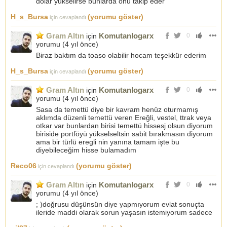
dolar yükselirse bunlarda onu takip eder
H_s_Bursa
(yorumu göster)
için cevaplandı
Gram Altın
Komutanlogarx
için
0
yorumu (
4 yıl önce
)
Biraz baktım da toaso olabilir hocam teşekkür ederim
H_s_Bursa
(yorumu göster)
için cevaplandı
Gram Altın
Komutanlogarx
için
0
yorumu (
4 yıl önce
)
Sasa da temettü diye bir kavram henüz oturmamış
aklımda düzenli temettü veren Ereğli, vestel, ttrak veya
otkar var bunlardan birisi temettü hissesj olsun diyorum
biriside portföyü yükselseltsin sabit bırakmasın diyorum
ama bir türlü eregli nin yanına tamam işte bu
diyebileceğim hisse bulamadım
Reco06
(yorumu göster)
için cevaplandı
Gram Altın
Komutanlogarx
için
0
yorumu (
4 yıl önce
)
; )doğrusu düşünsün diye yapmıyorum evlat sonuçta
ileride maddi olarak sorun yaşasın istemiyorum sadece