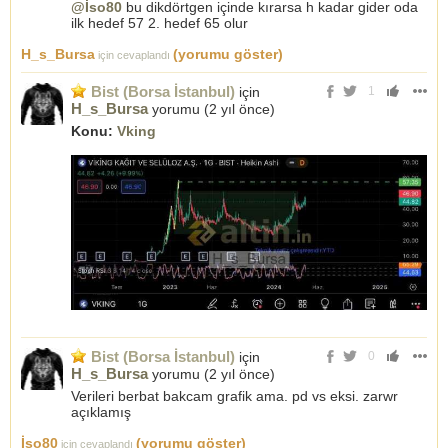
@İso80
bu dikdörtgen içinde kırarsa h kadar gider oda
ilk hedef 57 2. hedef 65 olur
H_s_Bursa
(yorumu göster)
için cevaplandı
Bist (Borsa İstanbul)
için
1
H_s_Bursa
yorumu (
2 yıl önce
)
Konu:
Vking
Bist (Borsa İstanbul)
için
0
H_s_Bursa
yorumu (
2 yıl önce
)
Verileri berbat bakcam grafik ama. pd vs eksi. zarwr
açıklamış
İso80
(yorumu göster)
için cevaplandı