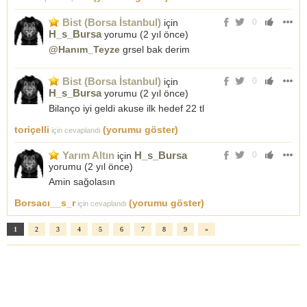
Bist (Borsa İstanbul)
için
0
H_s_Bursa
yorumu (
2 yıl önce
)
@Hanım_Teyze
grsel bak derim
Bist (Borsa İstanbul)
için
0
H_s_Bursa
yorumu (
2 yıl önce
)
Bilanço iyi geldi akuse ilk hedef 22 tl
toriçelli
(yorumu göster)
için cevaplandı
Yarım Altın
H_s_Bursa
için
0
yorumu (
2 yıl önce
)
Amin sağolasın
Borsacı__s_r
(yorumu göster)
için cevaplandı
1
2
3
4
5
6
7
8
9
»