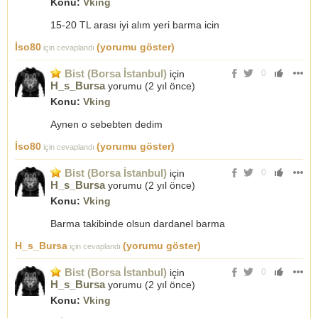
Konu:
Vking
15-20 TL arası iyi alım yeri barma icin
İso80
(yorumu göster)
için cevaplandı
Bist (Borsa İstanbul)
için
0
H_s_Bursa
yorumu (
2 yıl önce
)
Konu:
Vking
Aynen o sebebten dedim
İso80
(yorumu göster)
için cevaplandı
Bist (Borsa İstanbul)
için
0
H_s_Bursa
yorumu (
2 yıl önce
)
Konu:
Vking
Barma takibinde olsun dardanel barma
H_s_Bursa
(yorumu göster)
için cevaplandı
Bist (Borsa İstanbul)
için
0
H_s_Bursa
yorumu (
2 yıl önce
)
Konu:
Vking