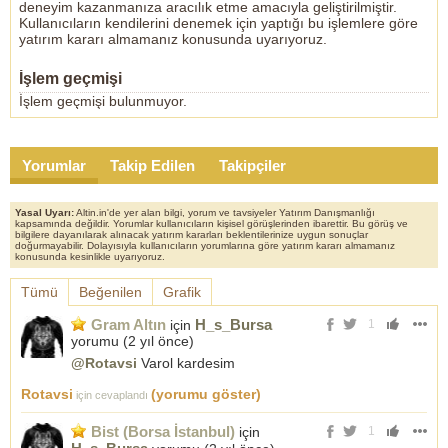
deneyim kazanmanıza aracılık etme amacıyla geliştirilmiştir.
Kullanıcıların kendilerini denemek için yaptığı bu işlemlere göre
yatırım kararı almamanız konusunda uyarıyoruz.
İşlem geçmişi
İşlem geçmişi bulunmuyor.
Yorumlar
Takip Edilen
Takipçiler
Yasal Uyarı:
Altin.in'de yer alan bilgi, yorum ve tavsiyeler Yatırım Danışmanlığı
kapsamında değildir. Yorumlar kullanıcıların kişisel görüşlerinden ibarettir. Bu görüş ve
bilgilere dayanılarak alınacak yatırım kararları beklentilerinize uygun sonuçlar
doğurmayabilir. Dolayısıyla kullanıcıların yorumlarına göre yatırım kararı almamanız
konusunda kesinlikle uyarıyoruz.
Tümü
Beğenilen
Grafik
Gram Altın
H_s_Bursa
için
1
yorumu (
2 yıl önce
)
@Rotavsi
Varol kardesim
Rotavsi
(yorumu göster)
için cevaplandı
Bist (Borsa İstanbul)
için
1