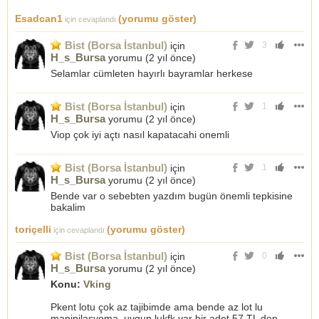
Esadcan1
(yorumu göster)
için cevaplandı
Bist (Borsa İstanbul)
için
3
H_s_Bursa
yorumu (
2 yıl önce
)
Selamlar cümleten hayırlı bayramlar herkese
Bist (Borsa İstanbul)
için
1
H_s_Bursa
yorumu (
2 yıl önce
)
Viop çok iyi açtı nasıl kapatacahi onemli
Bist (Borsa İstanbul)
için
1
H_s_Bursa
yorumu (
2 yıl önce
)
Bende var o sebebten yazdım bugün önemli tepkisine
bakalim
toriçelli
(yorumu göster)
için cevaplandı
Bist (Borsa İstanbul)
için
0
H_s_Bursa
yorumu (
2 yıl önce
)
Konu:
Vking
Pkent lotu çok az tajibimde ama bende az lot lu
manipilasyoma. uygun lukfk var bir adet 57 TL den