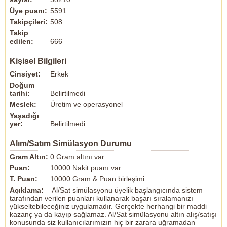
Üye puanı:
5591
Takipçileri:
508
Takip
edilen:
666
Kişisel Bilgileri
Cinsiyet:
Erkek
Doğum
tarihi:
Belirtilmedi
Meslek:
Üretim ve operasyonel
Yaşadığı
yer:
Belirtilmedi
Alım/Satım Simülasyon Durumu
Gram Altın:
0 Gram altını var
Puan:
10000 Nakit puanı var
T. Puan:
10000 Gram & Puan birleşimi
Açıklama:
Al/Sat simülasyonu üyelik başlangıcında sistem
tarafından verilen puanları kullanarak başarı sıralamanızı
yükseltebileceğiniz uygulamadır. Gerçekte herhangi bir maddi
kazanç ya da kayıp sağlamaz. Al/Sat simülasyonu altın alış/satışı
konusunda siz kullanıcılarımızın hiç bir zarara uğramadan