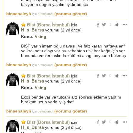
tasiyorim dogeri yazılım iyidir bence
binaenaleyh
(yorumu göster)
için cevaplandı
Bist (Borsa İstanbul)
için
1
H_s_Bursa
yorumu (
2 yıl önce
)
Konu:
Vking
BIST yarın imam oğlu davası. Ve faiz kararı haftaya enf
ve krdi notu olayı var bu sebebten risk her kağıt için var
bununda verileri aslında kötü rsi asagi boynunu bükmüş
binaenaleyh
(yorumu göster)
için cevaplandı
Bist (Borsa İstanbul)
için
0
H_s_Bursa
yorumu (
2 yıl önce
)
Konu:
Vking
Ekos bende var ve tutcam arz sonrası ekleme yaptım
bıraktım uzun vade iyi şirket
binaenaleyh
(yorumu göster)
için cevaplandı
Bist (Borsa İstanbul)
için
0
H_s_Bursa
yorumu (
2 yıl önce
)