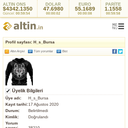
ALTIN ONS
DOLAR
EURO
PARİTE
$4342.1350
47.6980
55.1689
1.1558
Güncel:
00:59:54
00:00:02
00:00:08
00:59:58
Profil sayfası: H_s_Bursa
Altın Arşivi
Tüm yorumlar
Bist
Üyelik Bilgileri
Üye adı:
H_s_Bursa
Kayıt tarihi:
17 Ağustos 2020
Durum:
Belirtilmedi
Kimlik:
Doğrulandı
Yorum
sayısı:
38210