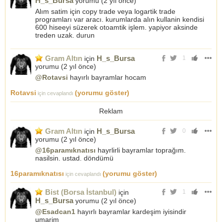
H_s_Bursa
yorumu (
2 yıl önce
)
Alım satim için copy trade veya logartik trade
programları var aracı. kurumlarda alın kullanin kendisi
600 hiseeyi süzerek otoamtik işlem. yapiyor aksinde
treden uzak. durun
Gram Altın
H_s_Bursa
için
1
yorumu (
2 yıl önce
)
@Rotavsi
hayırlı bayramlar hocam
Rotavsi
(yorumu göster)
için cevaplandı
Reklam
Gram Altın
H_s_Bursa
için
0
yorumu (
2 yıl önce
)
@16paramıknatısı
hayrlirli bayramlar toprağım.
nasilsin. ustad. döndümü
16paramıknatısı
(yorumu göster)
için cevaplandı
Bist (Borsa İstanbul)
için
1
H_s_Bursa
yorumu (
2 yıl önce
)
@Esadcan1
hayırlı bayramlar kardeşim iyisindir
umarim