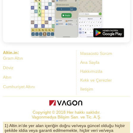
Altin.in:
Masaüstü Sürüm
Gram Altın
Ana Sayfa
Döviz
Hakkımızda
Altın
Kvkk ve Çerezler
Cumhuriyet Altını
İletişim
Dolar Kuru
Altın Fiyatları
Copyright © 2018 Her hakkı saklıdır.
Bist Yorum
Vagonmedya Bilişim San. ve Tic. A.Ş.
Altın Yorumları
1) Altin.in'de yer alan içeriğin doğru ve/veya güncel olduğu hiçbir
şekilde iddia veya garanti edilmemekte, hiçbir veri ve/veya