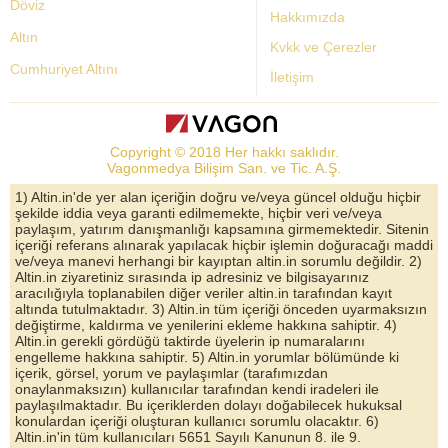
Döviz
Hakkımızda
Altın
Kvkk ve Çerezler
Cumhuriyet Altını
İletişim
Dolar Kuru
Altın Fiyatları
Copyright © 2018 Her hakkı saklıdır.
Bist Yorum
Vagonmedya Bilişim San. ve Tic. A.Ş.
Altın Yorumları
1) Altin.in'de yer alan içeriğin doğru ve/veya güncel olduğu hiçbir
şekilde iddia veya garanti edilmemekte, hiçbir veri ve/veya
Döviz Kurları
paylaşım, yatırım danışmanlığı kapsamına girmemektedir. Sitenin
içeriği referans alınarak yapılacak hiçbir işlemin doğuracağı maddi
Çeyrek Altın
ve/veya manevi herhangi bir kayıptan altin.in sorumlu değildir. 2)
Altin.in ziyaretiniz sırasında ip adresiniz ve bilgisayarınız
Bitcoin
aracılığıyla toplanabilen diğer veriler altin.in tarafından kayıt
altında tutulmaktadır. 3) Altin.in tüm içeriği önceden uyarmaksızın
Euro/Dolar Parite
değiştirme, kaldırma ve yenilerini ekleme hakkına sahiptir. 4)
Altin.in gerekli gördüğü taktirde üyelerin ip numaralarını
Sterlin
engelleme hakkına sahiptir. 5) Altin.in yorumlar bölümünde ki
içerik, görsel, yorum ve paylaşımlar (tarafımızdan
Döviz Arşivi
onaylanmaksızın) kullanıcılar tarafından kendi iradeleri ile
paylaşılmaktadır. Bu içeriklerden dolayı doğabilecek hukuksal
konulardan içeriği oluşturan kullanıcı sorumlu olacaktır. 6)
Altin.in'in tüm kullanıcıları 5651 Sayılı Kanunun 8. ile 9.