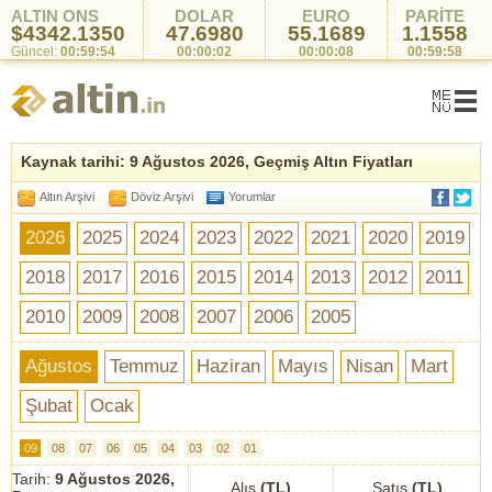
ALTIN ONS
DOLAR
EURO
PARİTE
$4342.1350
47.6980
55.1689
1.1558
Güncel:
00:59:54
00:00:02
00:00:08
00:59:58
Kaynak tarihi: 9 Ağustos 2026, Geçmiş Altın Fiyatları
Altın Arşivi
Döviz Arşivi
Yorumlar
2026
2025
2024
2023
2022
2021
2020
2019
2018
2017
2016
2015
2014
2013
2012
2011
2010
2009
2008
2007
2006
2005
Ağustos
Temmuz
Haziran
Mayıs
Nisan
Mart
Şubat
Ocak
09
08
07
06
05
04
03
02
01
Tarih:
9 Ağustos 2026,
Alış
(TL)
Satış
(TL)