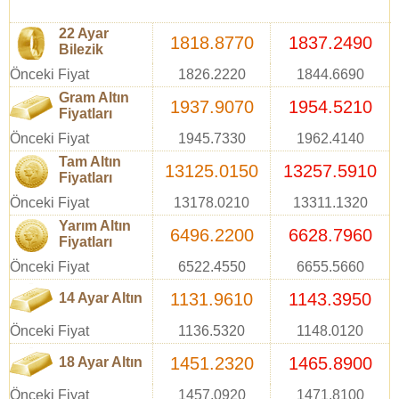
22 Ayar
1818.8770
1837.2490
Bilezik
Önceki Fiyat
1826.2220
1844.6690
Gram Altın
1937.9070
1954.5210
Fiyatları
Önceki Fiyat
1945.7330
1962.4140
Tam Altın
13125.0150
13257.5910
Fiyatları
Önceki Fiyat
13178.0210
13311.1320
Yarım Altın
6496.2200
6628.7960
Fiyatları
Önceki Fiyat
6522.4550
6655.5660
1131.9610
1143.3950
14 Ayar Altın
Önceki Fiyat
1136.5320
1148.0120
1451.2320
1465.8900
18 Ayar Altın
Önceki Fiyat
1457.0920
1471.8100