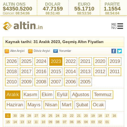
ALTIN ONS
DOLAR
EURO
PARİTE
$4350.5200
47.7159
55.1710
1.1554
Güncel:
08:54:06
08:51:40
08:53:50
08:54:04
Kaynak tarihi: 31 Aralık 2023, Geçmiş Altın Fiyatları
Altın Arşivi
Döviz Arşivi
Yorumlar
2026
2025
2024
2023
2022
2021
2020
2019
2018
2017
2016
2015
2014
2013
2012
2011
2010
2009
2008
2007
2006
2005
Aralık
Kasım
Ekim
Eylül
Ağustos
Temmuz
Haziran
Mayıs
Nisan
Mart
Şubat
Ocak
31
30
29
28
27
26
25
24
23
22
21
20
19
18
17
16
15
14
13
12
11
10
09
08
07
06
05
04
03
02
01