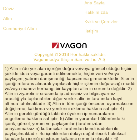
Ana Sayfa
Döviz
Hakkımızda
Altın
Kvkk ve Çerezler
Cumhuriyet Altını
İletişim
Dolar Kuru
Altın Fiyatları
Copyright © 2018 Her hakkı saklıdır.
Bist Yorum
Vagonmedya Bilişim San. ve Tic. A.Ş.
Altın Yorumları
1) Altin.in'de yer alan içeriğin doğru ve/veya güncel olduğu hiçbir
şekilde iddia veya garanti edilmemekte, hiçbir veri ve/veya
Döviz Kurları
paylaşım, yatırım danışmanlığı kapsamına girmemektedir. Sitenin
içeriği referans alınarak yapılacak hiçbir işlemin doğuracağı maddi
Çeyrek Altın
ve/veya manevi herhangi bir kayıptan altin.in sorumlu değildir. 2)
Altin.in ziyaretiniz sırasında ip adresiniz ve bilgisayarınız
Bitcoin
aracılığıyla toplanabilen diğer veriler altin.in tarafından kayıt
altında tutulmaktadır. 3) Altin.in tüm içeriği önceden uyarmaksızın
Euro/Dolar Parite
değiştirme, kaldırma ve yenilerini ekleme hakkına sahiptir. 4)
Altin.in gerekli gördüğü taktirde üyelerin ip numaralarını
Sterlin
engelleme hakkına sahiptir. 5) Altin.in yorumlar bölümünde ki
içerik, görsel, yorum ve paylaşımlar (tarafımızdan
Döviz Arşivi
onaylanmaksızın) kullanıcılar tarafından kendi iradeleri ile
paylaşılmaktadır. Bu içeriklerden dolayı doğabilecek hukuksal
konulardan içeriği oluşturan kullanıcı sorumlu olacaktır. 6)