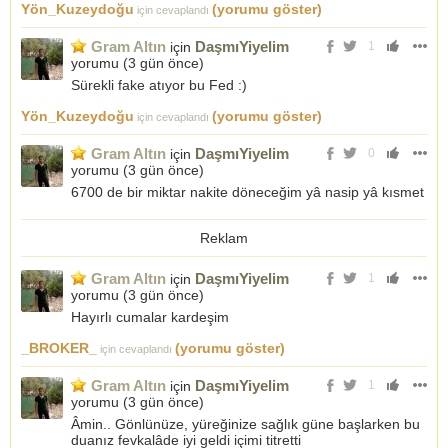
Yön_Kuzeydoğu
(yorumu göster)
için cevaplandı
Gram Altın
DaşmıYiyelim
için
1
yorumu (
3 gün önce
)
Sürekli fake atıyor bu Fed :)
Yön_Kuzeydoğu
(yorumu göster)
için cevaplandı
Gram Altın
DaşmıYiyelim
için
0
yorumu (
3 gün önce
)
6700 de bir miktar nakite döneceğim yâ nasip yâ kısmet
Reklam
Gram Altın
DaşmıYiyelim
için
1
yorumu (
3 gün önce
)
Hayırlı cumalar kardeşim
_BROKER_
(yorumu göster)
için cevaplandı
Gram Altın
DaşmıYiyelim
için
1
yorumu (
3 gün önce
)
Âmin.. Gönlünüze, yüreğinize sağlık güne başlarken bu
duanız fevkalâde iyi geldi içimi titretti