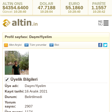
ALTIN ONS
DOLAR
EURO
PARİTE
$4354.6400
47.7188
55.1860
1.1557
Güncel:
10:28:40
10:28:04
10:28:40
10:28:42
Profil sayfası: DaşmıYiyelim
Altın Arşivi
Tüm yorumlar
Bist
Üyelik Bilgileri
Üye adı:
DaşmıYiyelim
Kayıt tarihi:
16 Aralık 2021
Durum:
Belirtilmedi
Yorum
sayısı:
2907
Üye puanı:
1174