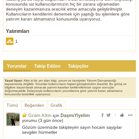
konusunda siz kullanıcılarımızın hiç bir zarara uğramadan
deneyim kazanmanıza aracılık etme amacıyla geliştirilmiştir.
Kullanıcıların kendilerini denemek için yaptığı bu işlemlere göre
yatırım kararı almamanız konusunda uyarıyoruz.
Yatırımları
1
Yorumlar
Takip Edilen
Takipçiler
Yasal Uyarı:
Altin.in'de yer alan bilgi, yorum ve tavsiyeler Yatırım Danışmanlığı
kapsamında değildir. Yorumlar kullanıcıların kişisel görüşlerinden ibarettir. Bu görüş ve
bilgilere dayanılarak alınacak yatırım kararları beklentilerinize uygun sonuçlar
doğurmayabilir. Dolayısıyla kullanıcıların yorumlarına göre yatırım kararı almamanız
konusunda kesinlikle uyarıyoruz.
Tümü
Beğenilen
Grafik
Gram Altın
DaşmıYiyelim
için
1
yorumu (
3 gün önce
)
Gözüm üzerinizde takipteyim sayın hocam saygılar
sevgiler hürmetler