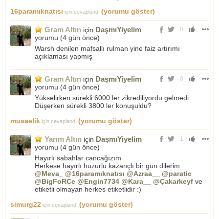
16paramıknatısı
(yorumu göster)
için cevaplandı
Gram Altın
DaşmıYiyelim
için
0
yorumu (
4 gün önce
)
Warsh denilen mafsallı rulman yine faiz artırımı
açıklaması yapmış
Gram Altın
DaşmıYiyelim
için
0
yorumu (
4 gün önce
)
Yükselirken sürekli 6000 ler zikrediliyordu gelmedi
Düşerken sürekli 3800 ler konuşuldu?
musaelik
(yorumu göster)
için cevaplandı
Yarım Altın
DaşmıYiyelim
için
1
yorumu (
4 gün önce
)
Hayırlı sabahlar cancağızım
Herkese hayırlı huzurlu kazançlı bir gün dilerim
@Meva_
@16paramıknatısı
@Azraa__
@paratic
@BigFoRCe
@Engin7734
@Kara__
@Çakarkeyf
ve
etiketli olmayan herkes etiketlidir :)
simurg22
(yorumu göster)
için cevaplandı