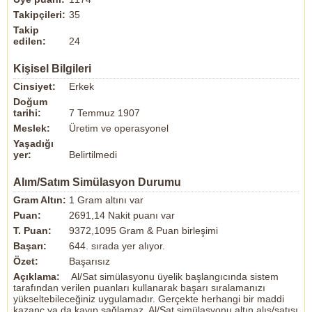
Takipçileri:
35
Takip
edilen:
24
Kişisel Bilgileri
Cinsiyet:
Erkek
Doğum
tarihi:
7 Temmuz 1907
Meslek:
Üretim ve operasyonel
Yaşadığı
yer:
Belirtilmedi
Alım/Satım Simülasyon Durumu
Gram Altın:
1 Gram altını var
Puan:
2691,14 Nakit puanı var
T. Puan:
9372,1095 Gram & Puan birleşimi
Başarı:
644. sırada yer alıyor.
Özet:
Başarısız
Açıklama:
Al/Sat simülasyonu üyelik başlangıcında sistem
tarafından verilen puanları kullanarak başarı sıralamanızı
yükseltebileceğiniz uygulamadır. Gerçekte herhangi bir maddi
kazanç ya da kayıp sağlamaz. Al/Sat simülasyonu altın alış/satışı