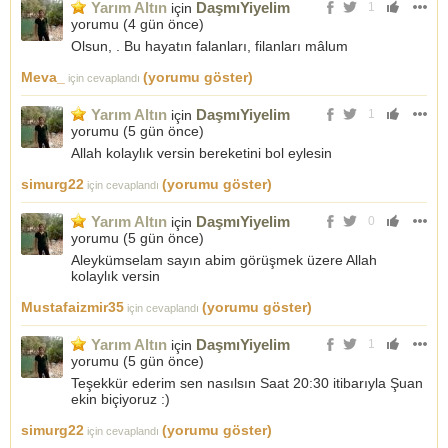
Yarım Altın
DaşmıYiyelim
için
1
yorumu (
4 gün önce
)
Olsun, . Bu hayatın falanları, filanları mâlum
Meva_
(yorumu göster)
için cevaplandı
Yarım Altın
DaşmıYiyelim
için
1
yorumu (
5 gün önce
)
Allah kolaylık versin bereketini bol eylesin
simurg22
(yorumu göster)
için cevaplandı
Yarım Altın
DaşmıYiyelim
için
0
yorumu (
5 gün önce
)
Aleykümselam sayın abim görüşmek üzere Allah
kolaylık versin
Mustafaizmir35
(yorumu göster)
için cevaplandı
Yarım Altın
DaşmıYiyelim
için
1
yorumu (
5 gün önce
)
Teşekkür ederim sen nasılsın Saat 20:30 itibarıyla Şuan
ekin biçiyoruz :)
simurg22
(yorumu göster)
için cevaplandı