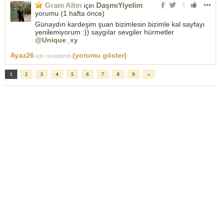
Gram Altın
DaşmıYiyelim
için
3
yorumu (
1 hafta önce
)
Günaydın kardeşim şuan bizimlesin bizimle kal sayfayı
yenilemiyorum :)) saygılar sevgiler hürmetler
@Unique_xy
Ayaz26
(yorumu göster)
için cevaplandı
1
2
3
4
5
6
7
8
9
»