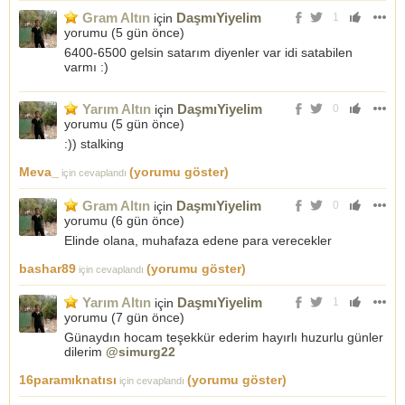
Gram Altın
DaşmıYiyelim
için
1
yorumu (
5 gün önce
)
6400-6500 gelsin satarım diyenler var idi satabilen
varmı :)
Yarım Altın
DaşmıYiyelim
için
0
yorumu (
5 gün önce
)
:)) stalking
Meva_
(yorumu göster)
için cevaplandı
Gram Altın
DaşmıYiyelim
için
0
yorumu (
6 gün önce
)
Elinde olana, muhafaza edene para verecekler
bashar89
(yorumu göster)
için cevaplandı
Yarım Altın
DaşmıYiyelim
için
1
yorumu (
7 gün önce
)
Günaydın hocam teşekkür ederim hayırlı huzurlu günler
dilerim
@simurg22
16paramıknatısı
(yorumu göster)
için cevaplandı