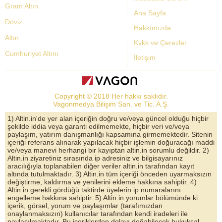
Gram Altın
Ana Sayfa
Döviz
Hakkımızda
Altın
Kvkk ve Çerezler
Cumhuriyet Altını
İletişim
Dolar Kuru
Altın Fiyatları
Copyright © 2018 Her hakkı saklıdır.
Bist Yorum
Vagonmedya Bilişim San. ve Tic. A.Ş.
Altın Yorumları
1) Altin.in'de yer alan içeriğin doğru ve/veya güncel olduğu hiçbir
şekilde iddia veya garanti edilmemekte, hiçbir veri ve/veya
Döviz Kurları
paylaşım, yatırım danışmanlığı kapsamına girmemektedir. Sitenin
içeriği referans alınarak yapılacak hiçbir işlemin doğuracağı maddi
Çeyrek Altın
ve/veya manevi herhangi bir kayıptan altin.in sorumlu değildir. 2)
Altin.in ziyaretiniz sırasında ip adresiniz ve bilgisayarınız
Bitcoin
aracılığıyla toplanabilen diğer veriler altin.in tarafından kayıt
altında tutulmaktadır. 3) Altin.in tüm içeriği önceden uyarmaksızın
Euro/Dolar Parite
değiştirme, kaldırma ve yenilerini ekleme hakkına sahiptir. 4)
Altin.in gerekli gördüğü taktirde üyelerin ip numaralarını
Sterlin
engelleme hakkına sahiptir. 5) Altin.in yorumlar bölümünde ki
içerik, görsel, yorum ve paylaşımlar (tarafımızdan
Döviz Arşivi
onaylanmaksızın) kullanıcılar tarafından kendi iradeleri ile
paylaşılmaktadır. Bu içeriklerden dolayı doğabilecek hukuksal