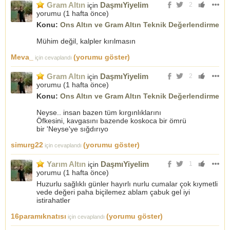
Gram Altın
DaşmıYiyelim
için
2
yorumu (
1 hafta önce
)
Konu:
Ons Altın ve Gram Altın Teknik Değerlendirme
Mühim değil, kalpler kırılmasın
Meva_
(yorumu göster)
için cevaplandı
Gram Altın
DaşmıYiyelim
için
2
yorumu (
1 hafta önce
)
Konu:
Ons Altın ve Gram Altın Teknik Değerlendirme
Neyse.. insan bazen tüm kırgınlıklarını
Öfkesini, kavgasını bazende koskoca bir ömrü
bir 'Neyse'ye sığdırıyo
simurg22
(yorumu göster)
için cevaplandı
Yarım Altın
DaşmıYiyelim
için
1
yorumu (
1 hafta önce
)
Huzurlu sağlıklı günler hayırlı nurlu cumalar çok kıymetli
vede değeri paha biçilemez ablam çabuk gel iyi
istirahatler
16paramıknatısı
(yorumu göster)
için cevaplandı