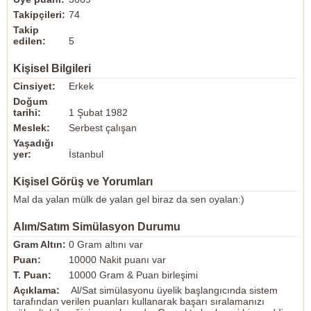
Takipçileri:
74
Takip
edilen:
5
Kişisel Bilgileri
Cinsiyet:
Erkek
Doğum
tarihi:
1 Şubat 1982
Meslek:
Serbest çalışan
Yaşadığı
yer:
İstanbul
Kişisel Görüş ve Yorumları
Mal da yalan mülk de yalan gel biraz da sen oyalan:)
Alım/Satım Simülasyon Durumu
Gram Altın:
0 Gram altını var
Puan:
10000 Nakit puanı var
T. Puan:
10000 Gram & Puan birleşimi
Açıklama:
Al/Sat simülasyonu üyelik başlangıcında sistem
tarafından verilen puanları kullanarak başarı sıralamanızı