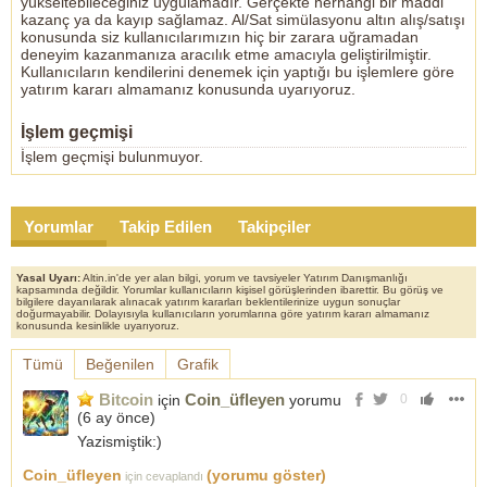
yükseltebileceğiniz uygulamadır. Gerçekte herhangi bir maddi
kazanç ya da kayıp sağlamaz. Al/Sat simülasyonu altın alış/satışı
konusunda siz kullanıcılarımızın hiç bir zarara uğramadan
deneyim kazanmanıza aracılık etme amacıyla geliştirilmiştir.
Kullanıcıların kendilerini denemek için yaptığı bu işlemlere göre
yatırım kararı almamanız konusunda uyarıyoruz.
İşlem geçmişi
İşlem geçmişi bulunmuyor.
Yorumlar
Takip Edilen
Takipçiler
Yasal Uyarı:
Altin.in'de yer alan bilgi, yorum ve tavsiyeler Yatırım Danışmanlığı
kapsamında değildir. Yorumlar kullanıcıların kişisel görüşlerinden ibarettir. Bu görüş ve
bilgilere dayanılarak alınacak yatırım kararları beklentilerinize uygun sonuçlar
doğurmayabilir. Dolayısıyla kullanıcıların yorumlarına göre yatırım kararı almamanız
konusunda kesinlikle uyarıyoruz.
Tümü
Beğenilen
Grafik
Bitcoin
Coin_üfleyen
için
yorumu
0
(
6 ay önce
)
Yazismiştik:)
Coin_üfleyen
(yorumu göster)
için cevaplandı