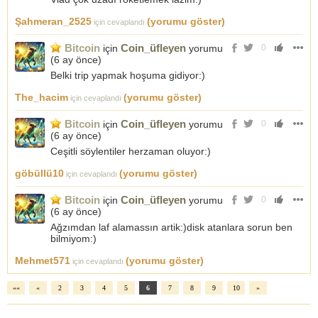
Şahmeran_2525
(yorumu göster)
için cevaplandı
Bitcoin
Coin_üfleyen
için
yorumu
0
(
6 ay önce
)
Belki trip yapmak hoşuma gidiyor:)
The_hacim
(yorumu göster)
için cevaplandı
Bitcoin
Coin_üfleyen
için
yorumu
0
(
6 ay önce
)
Ceşitli söylentiler herzaman oluyor:)
göbüllü10
(yorumu göster)
için cevaplandı
Bitcoin
Coin_üfleyen
için
yorumu
0
(
6 ay önce
)
Ağzımdan laf alamassın artik:)disk atanlara sorun ben
bilmiyom:)
Mehmet571
(yorumu göster)
için cevaplandı
««
«
2
3
4
5
6
7
8
9
10
»