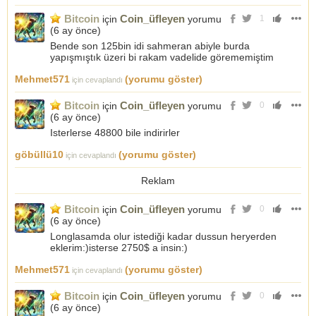
Bitcoin
Coin_üfleyen
için
yorumu
1
(
6 ay önce
)
Bende son 125bin idi sahmeran abiyle burda
yapışmıştık üzeri bi rakam vadelide görememiştim
Mehmet571
(yorumu göster)
için cevaplandı
Bitcoin
Coin_üfleyen
için
yorumu
0
(
6 ay önce
)
Isterlerse 48800 bile indirirler
göbüllü10
(yorumu göster)
için cevaplandı
Reklam
Bitcoin
Coin_üfleyen
için
yorumu
0
(
6 ay önce
)
Longlasamda olur istediği kadar dussun heryerden
eklerim:)isterse 2750$ a insin:)
Mehmet571
(yorumu göster)
için cevaplandı
Bitcoin
Coin_üfleyen
için
yorumu
0
(
6 ay önce
)