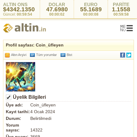
ALTIN ONS
DOLAR
EURO
PARİTE
$4342.1350
47.6980
55.1689
1.1558
Güncel:
00:59:54
00:00:02
00:00:08
00:59:58
Profil sayfası: Coin_üfleyen
Altın Arşivi
Tüm yorumlar
Bist
Üyelik Bilgileri
Üye adı:
Coin_üfleyen
Kayıt tarihi:
4 Ocak 2024
Durum:
Belirtilmedi
Yorum
sayısı:
14322
Üye puanı:
3669