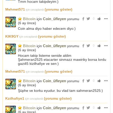
Tmm hocam takipdeyim:)
Mehmet571
(yorumu göster)
için cevaplandı
Bitcoin
Coin_üfleyen
için
yorumu
0
(
6 ay önce
)
Coin alma diyo haber edecem diyo:)
KIK9GY
(yorumu göster)
için cevaplandı
Bitcoin
Coin_üfleyen
için
yorumu
0
(
6 ay önce
)
Hocam takip listeme senide aldim
Şahmeran2525 etacarter sinmazz mawiriky borsa lordu
gazi45 kizilhafiye ve sen:)
Mehmet571
(yorumu göster)
için cevaplandı
Bitcoin
Coin_üfleyen
için
yorumu
0
(
6 ay önce
)
Şüphe ve korku eyudur. bu vlad tam sahmeran2525:)
Kzılhafiye1
(yorumu göster)
için cevaplandı
Bitcoin
Coin_üfleyen
için
yorumu
0
(
6 ay önce
)