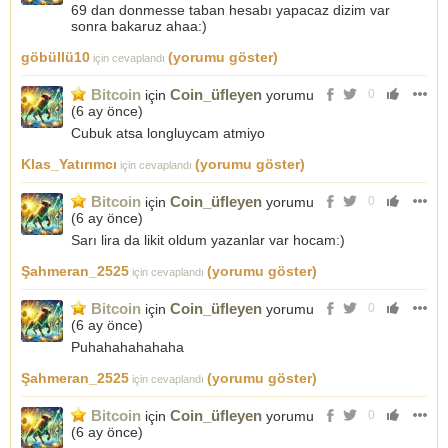
69 dan donmesse taban hesabı yapacaz dizim var
sonra bakaruz ahaa:)
göbüllü10
(yorumu göster)
için cevaplandı
Bitcoin
Coin_üfleyen
için
yorumu
0
(
6 ay önce
)
Cubuk atsa longluycam atmiyo
Klas_Yatırımcı
(yorumu göster)
için cevaplandı
Bitcoin
Coin_üfleyen
için
yorumu
0
(
6 ay önce
)
Sarı lira da likit oldum yazanlar var hocam:)
Şahmeran_2525
(yorumu göster)
için cevaplandı
Bitcoin
Coin_üfleyen
için
yorumu
0
(
6 ay önce
)
Puhahahahahaha
Şahmeran_2525
(yorumu göster)
için cevaplandı
Bitcoin
Coin_üfleyen
için
yorumu
0
(
6 ay önce
)