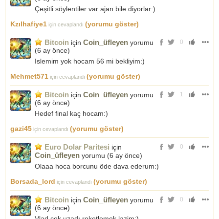
Çeşitli söylentiler var ajan bile diyorlar:)
Kzılhafiye1
(yorumu göster)
için cevaplandı
Bitcoin
Coin_üfleyen
için
yorumu
0
(
6 ay önce
)
Islemim yok hocam 56 mi bekliyim:)
Mehmet571
(yorumu göster)
için cevaplandı
Bitcoin
Coin_üfleyen
için
yorumu
1
(
6 ay önce
)
Hedef final kaç hocam:)
gazi45
(yorumu göster)
için cevaplandı
Euro Dolar Paritesi
için
0
Coin_üfleyen
yorumu (
6 ay önce
)
Olaaa hoca borcunu öde dava ederum:)
Borsada_lord
(yorumu göster)
için cevaplandı
Bitcoin
Coin_üfleyen
için
yorumu
0
(
6 ay önce
)
Vlad çok uzadı roketlemek lazim:)