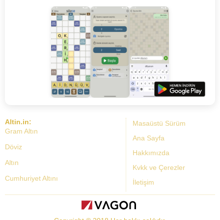
Altin.in:
Masaüstü Sürüm
Gram Altın
Ana Sayfa
Döviz
Hakkımızda
Altın
Kvkk ve Çerezler
Cumhuriyet Altını
İletişim
Dolar Kuru
Altın Fiyatları