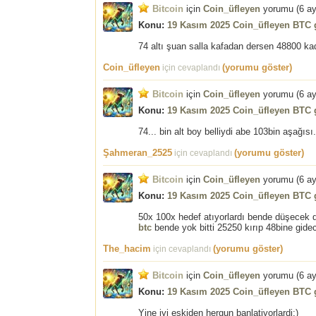
Bitcoin
için
Coin_üfleyen
yorumu (
6 a
Konu:
19 Kasım 2025 Coin_üfleyen BTC g
74 altı şuan salla kafadan dersen 48800 ka
Coin_üfleyen
(yorumu göster)
için cevaplandı
Bitcoin
için
Coin_üfleyen
yorumu (
6 a
Konu:
19 Kasım 2025 Coin_üfleyen BTC g
74... bin alt boy belliydi abe 103bin aşağısı
Şahmeran_2525
(yorumu göster)
için cevaplandı
Bitcoin
için
Coin_üfleyen
yorumu (
6 a
Konu:
19 Kasım 2025 Coin_üfleyen BTC g
50x 100x hedef atıyorlardı bende düşecek 
btc
bende yok bitti 25250 kırıp 48bine gide
The_hacim
(yorumu göster)
için cevaplandı
Bitcoin
için
Coin_üfleyen
yorumu (
6 a
Konu:
19 Kasım 2025 Coin_üfleyen BTC g
Yine iyi eskiden hergun banlatiyorlardi:)