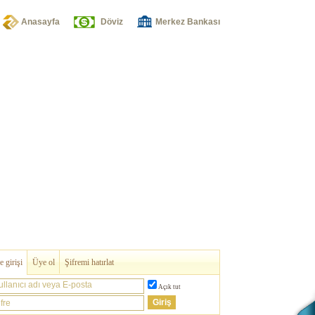
Anasayfa
Döviz
Merkez Bankası
 girişi
Üye ol
Şifremi hatırlat
ullanıcı adı veya E-posta
Açık tut
fre