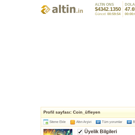
ALTIN ONS
DOL
$4342.1350
47.6
Güncel:
00:59:54
00:00:
Profil sayfası: Coin_üfleyen
Sitene Ekle
Altın Arşivi
Tüm yorumlar
B
Üyelik Bilgileri