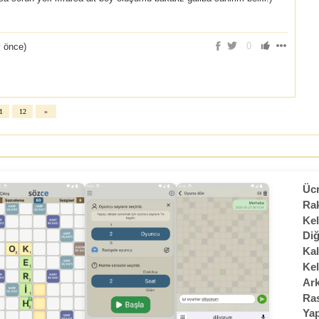
0
y önce
)
1
12
»
Ücr
Rak
Kel
Diğ
Kal
Kel
Ark
Ras
Yap