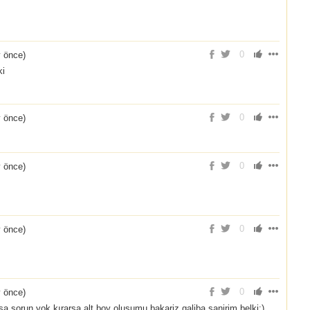
0
y önce
)
ki
0
y önce
)
0
y önce
)
0
y önce
)
0
y önce
)
a sorun yok kırarsa alt boy oluşumu bakariz galiba sanirim belki:)