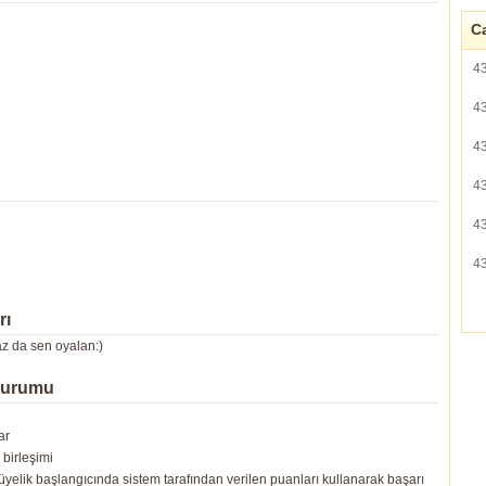
Ca
4
4
4
4
4
4
rı
az da sen oyalan:)
Durumu
ar
birleşimi
yelik başlangıcında sistem tarafından verilen puanları kullanarak başarı