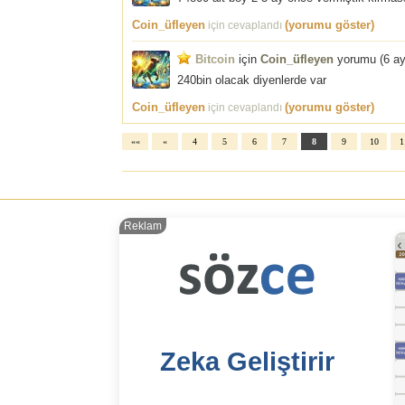
Coin_üfleyen
(yorumu göster)
için cevaplandı
Bitcoin
için
Coin_üfleyen
yorumu (
6 a
240bin olacak diyenlerde var
Coin_üfleyen
(yorumu göster)
için cevaplandı
««
«
4
5
6
7
8
9
10
1
Reklam
Zeka Geliştirir