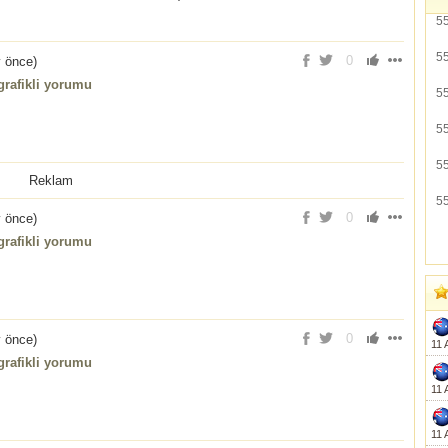
5
5
0
y önce
)
rafikli yorumu
5
5
5
Reklam
5
0
y önce
)
rafikli yorumu
0
y önce
)
11 
rafikli yorumu
11 
11 