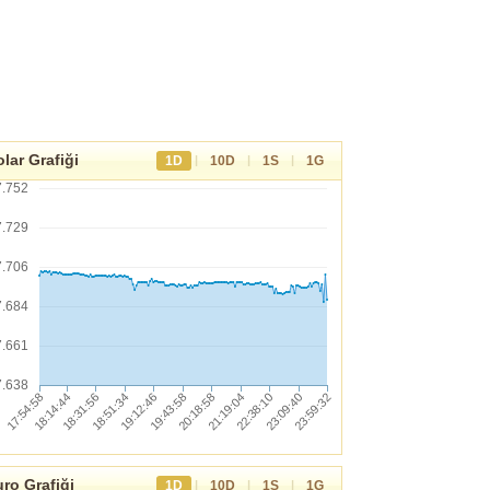
lar Grafiği
|
|
|
1D
10D
1S
1G
7.752
7.729
7.706
7.684
7.661
7.638
ro Grafiği
|
|
|
1D
10D
1S
1G