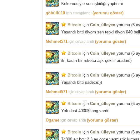
Kokerecciyle sen işbirliği yaptinmi
göbüllü10
(yorumu göster)
için cevaplandı
Bitcoin
için
Coin_üfleyen
yorumu (
6 a
Yaşandı bitti diyom sen tepki diyon 040 bel
Mehmet571
(yorumu göster)
için cevaplandı
Bitcoin
için
Coin_üfleyen
yorumu (
6 a
ikı kadın bir roketci aşk çekilir aradan:)
Bitcoin
için
Coin_üfleyen
yorumu (
6 a
Yaşandı bitti sadece:))
Mehmet571
(yorumu göster)
için cevaplandı
Bitcoin
için
Coin_üfleyen
yorumu (
6 a
Yok dost 4000$ long vardi
Ogame
(yorumu göster)
için cevaplandı
Bitcoin
için
Coin_üfleyen
yorumu (
6 a
74800 alt boy 2 3 ay önce vermiştik kirmass