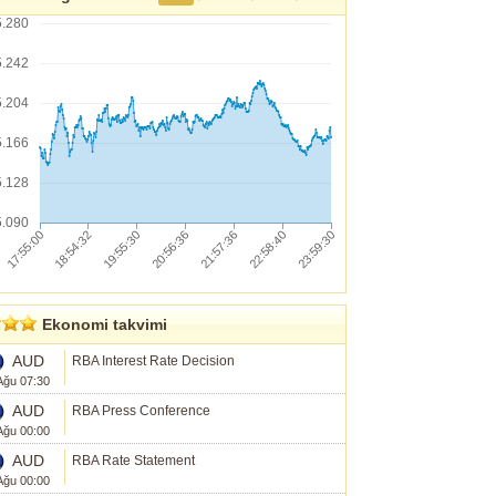
5.280
5.242
5.204
5.166
5.128
5.090
Ekonomi takvimi
AUD
RBA Interest Rate Decision
Ağu 07:30
AUD
RBA Press Conference
Ağu 00:00
AUD
RBA Rate Statement
Ağu 00:00