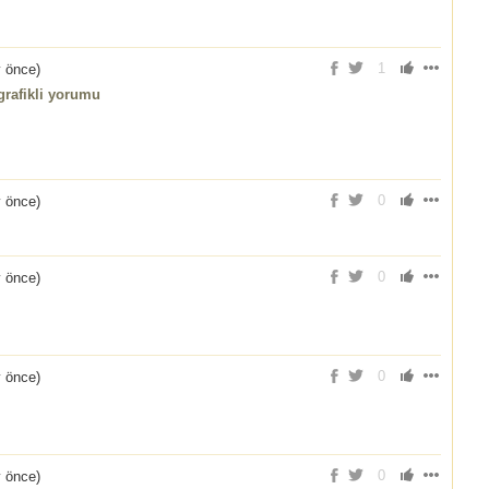
1
y önce
)
rafikli yorumu
0
y önce
)
0
y önce
)
0
y önce
)
0
y önce
)