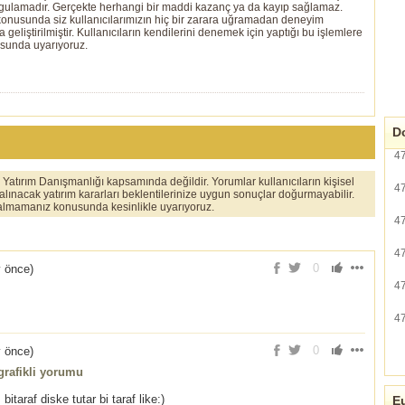
ygulamadır. Gerçekte herhangi bir maddi kazanç ya da kayıp sağlamaz.
ı konusunda siz kullanıcılarımızın hiç bir zarara uğramadan deneyim
eliştirilmiştir. Kullanıcıların kendilerini denemek için yaptığı bu işlemlere
usunda uyarıyoruz.
Do
4
er Yatırım Danışmanlığı kapsamında değildir. Yorumlar kullanıcıların kişisel
4
 alınacak yatırım kararları beklentilerinize uygun sonuçlar doğurmayabilir.
ı almamanız konusunda kesinlikle uyarıyoruz.
4
4
0
y önce
)
4
4
0
y önce
)
rafikli yorumu
taraf diske tutar bi taraf like:)
Eu