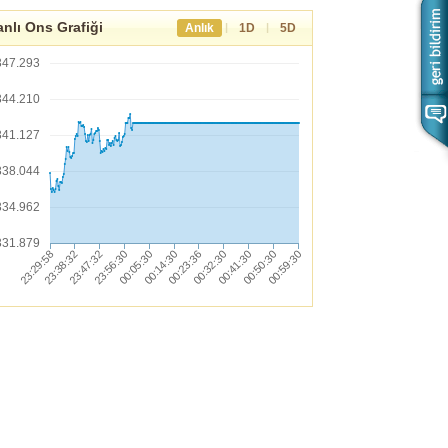
nlı Ons Grafiği
|
|
Anlık
1D
5D
347.293
344.210
341.127
338.044
334.962
331.879