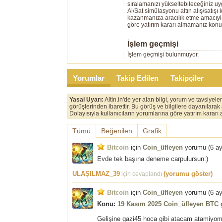
sıralamanızı yükseltebileceğiniz u
Al/Sat simülasyonu altın alış/satış
kazanmanıza aracılık etme amacıyla g
göre yatırım kararı almamanız kon
İşlem geçmişi
İşlem geçmişi bulunmuyor.
Yorumlar
Takip Edilen
Takipçiler
Yasal Uyarı:
Altin.in'de yer alan bilgi, yorum ve tavsiyel
görüşlerinden ibarettir. Bu görüş ve bilgilere dayanılarak
Dolayısıyla kullanıcıların yorumlarına göre yatırım karar
Tümü
Beğenilen
Grafik
Bitcoin
için
Coin_üfleyen
yorumu (
6 a
Evde tek başına deneme carpulursun:)
ULAŞILMAZ_39
(yorumu göster)
için cevaplandı
Bitcoin
için
Coin_üfleyen
yorumu (
6 a
Konu:
19 Kasım 2025 Coin_üfleyen BTC g
Gelişine gazi45 hoca gibi atacam atamiyom bi