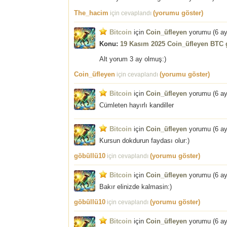
The_hacim
(yorumu göster)
için cevaplandı
Bitcoin
için
Coin_üfleyen
yorumu (
6 a
Konu:
19 Kasım 2025 Coin_üfleyen BTC g
Alt yorum 3 ay olmuş:)
Coin_üfleyen
(yorumu göster)
için cevaplandı
Bitcoin
için
Coin_üfleyen
yorumu (
6 a
Cümleten hayırlı kandiller
Bitcoin
için
Coin_üfleyen
yorumu (
6 a
Kursun dokdurun faydası olur:)
göbüllü10
(yorumu göster)
için cevaplandı
Bitcoin
için
Coin_üfleyen
yorumu (
6 a
Bakır elinizde kalmasin:)
göbüllü10
(yorumu göster)
için cevaplandı
Bitcoin
için
Coin_üfleyen
yorumu (
6 a