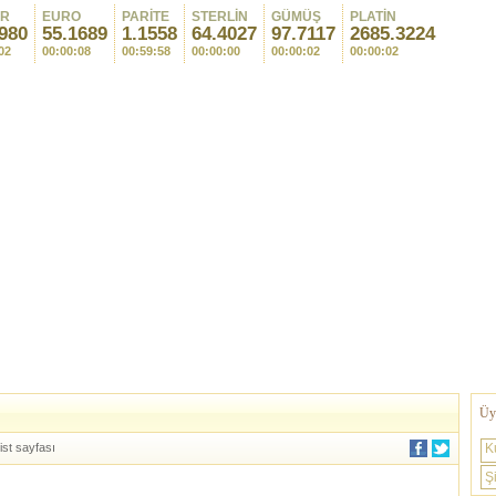
AR
EURO
PARİTE
STERLİN
GÜMÜŞ
PLATİN
980
55.1689
1.1558
64.4027
97.7117
2685.3224
02
00:00:08
00:59:58
00:00:00
00:00:02
00:00:02
Üye
ist sayfası
K
Şi