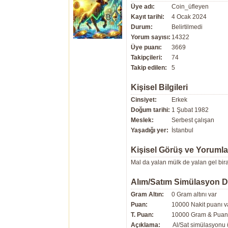
Üye adı:
Coin_üfleyen
Kayıt tarihi:
4 Ocak 2024
Durum:
Belirtilmedi
Yorum sayısı:
14322
Üye puanı:
3669
Takipçileri:
74
Takip edilen:
5
Kişisel Bilgileri
Cinsiyet:
Erkek
Doğum tarihi:
1 Şubat 1982
Meslek:
Serbest çalışan
Yaşadığı yer:
İstanbul
Kişisel Görüş ve Yorumla
Mal da yalan mülk de yalan gel bir
Alım/Satım Simülasyon 
Gram Altın:
0 Gram altını var
Puan:
10000 Nakit puanı v
T. Puan:
10000 Gram & Puan 
Açıklama:
Al/Sat simülasyonu ü