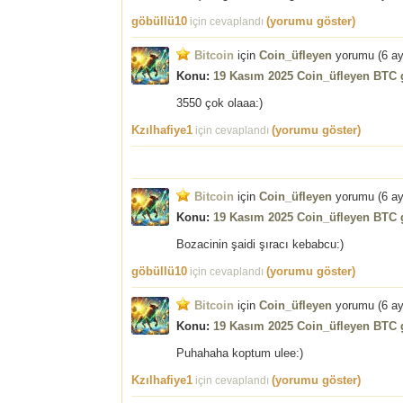
göbüllü10
(yorumu göster)
için cevaplandı
Bitcoin
için
Coin_üfleyen
yorumu (
6 a
Konu:
19 Kasım 2025 Coin_üfleyen BTC g
3550 çok olaaa:)
Kzılhafiye1
(yorumu göster)
için cevaplandı
Bitcoin
için
Coin_üfleyen
yorumu (
6 a
Konu:
19 Kasım 2025 Coin_üfleyen BTC g
Bozacinin şaidi şıracı kebabcu:)
göbüllü10
(yorumu göster)
için cevaplandı
Bitcoin
için
Coin_üfleyen
yorumu (
6 a
Konu:
19 Kasım 2025 Coin_üfleyen BTC g
Puhahaha koptum ulee:)
Kzılhafiye1
(yorumu göster)
için cevaplandı