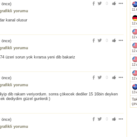
0
y önce
)
11 
rafikli yorumu
dar kanal olusur
12 
12 
0
y önce
)
rafikli yorumu
12 
.74 üzeri sorun yok kırarsa yeni dib bakariz
12 
0
y önce
)
12 
rafikli yorumu
13 
diyip dib rakam veriyordum. sonra çökecek dediler 15 16bin deyken
cek dediydim güzel gunlerdi:)
Tak
çev
0
y önce
)
rafikli yorumu