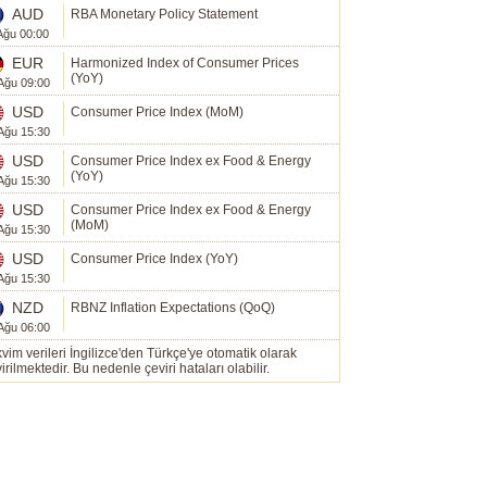
AUD
RBA Monetary Policy Statement
Ağu 00:00
EUR
Harmonized Index of Consumer Prices
(YoY)
Ağu 09:00
USD
Consumer Price Index (MoM)
Ağu 15:30
USD
Consumer Price Index ex Food & Energy
(YoY)
Ağu 15:30
USD
Consumer Price Index ex Food & Energy
(MoM)
Ağu 15:30
USD
Consumer Price Index (YoY)
Ağu 15:30
NZD
RBNZ Inflation Expectations (QoQ)
Ağu 06:00
vim verileri İngilizce'den Türkçe'ye otomatik olarak
irilmektedir. Bu nedenle çeviri hataları olabilir.