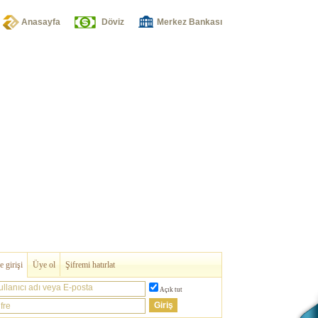
Anasayfa
Döviz
Merkez Bankası
 girişi
Üye ol
Şifremi hatırlat
ullanıcı adı veya E-posta
Açık tut
fre