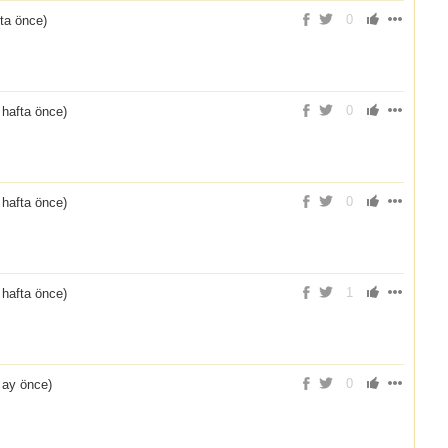
0
fta önce
)
0
 hafta önce
)
0
 hafta önce
)
1
 hafta önce
)
0
 ay önce
)