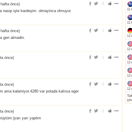
0
 hafta önce
)
11 
ma nasip işte kardeşim. olmayinca olmuyor.
11 
1
 hafta önce
)
12 
a geri almadin.
12 
1
fta önce
)
12 
12 
0
fta önce
)
12 
 ama kalamiyor.4280 var potada kalırsa eger
Tak
çev
0
fta önce
)
üştüm:)yarı yarı yaptim