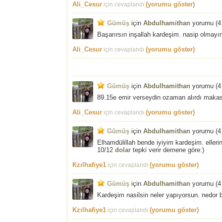
Ali_Cesur
(yorumu göster)
için cevaplandı
Gümüş
için
Abdulhamithan
yorumu (
4
Başarırsın inşallah kardeşim. nasip olmayı
Ali_Cesur
(yorumu göster)
için cevaplandı
Gümüş
için
Abdulhamithan
yorumu (
4
89.15e emir verseydin ozaman alırdı makas
Ali_Cesur
(yorumu göster)
için cevaplandı
Gümüş
için
Abdulhamithan
yorumu (
4
Elhamdülillah bende iyiyim kardeşim. eller
10/12
dolar
tepki verir demene göre:)
Kzılhafiye1
(yorumu göster)
için cevaplandı
Gümüş
için
Abdulhamithan
yorumu (
4
Kardeşim nasilsin neler yapıyorsun. nedor b
Kzılhafiye1
(yorumu göster)
için cevaplandı