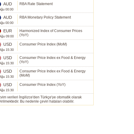
AUD
RBA Rate Statement
Ağu 00:00
AUD
RBA Monetary Policy Statement
Ağu 00:00
EUR
Harmonized Index of Consumer Prices
(YoY)
Ağu 09:00
USD
Consumer Price Index (MoM)
Ağu 15:30
USD
Consumer Price Index ex Food & Energy
(YoY)
Ağu 15:30
USD
Consumer Price Index ex Food & Energy
(MoM)
Ağu 15:30
USD
Consumer Price Index (YoY)
Ağu 15:30
vim verileri İngilizce'den Türkçe'ye otomatik olarak
irilmektedir. Bu nedenle çeviri hataları olabilir.