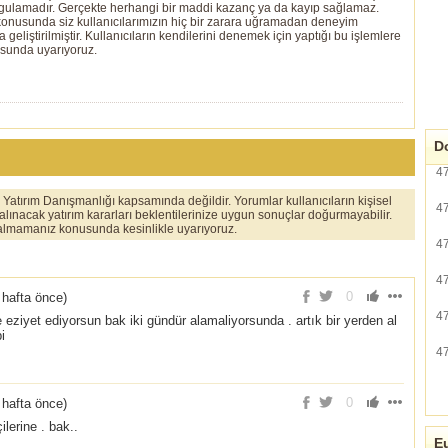
ygulamadır. Gerçekte herhangi bir maddi kazanç ya da kayıp sağlamaz.
ı konusunda siz kullanıcılarımızın hiç bir zarara uğramadan deneyim
eliştirilmiştir. Kullanıcıların kendilerini denemek için yaptığı bu işlemlere
usunda uyarıyoruz.
Do
4
er Yatırım Danışmanlığı kapsamında değildir. Yorumlar kullanıcıların kişisel
4
 alınacak yatırım kararları beklentilerinize uygun sonuçlar doğurmayabilir.
ı almamanız konusunda kesinlikle uyarıyoruz.
4
4
0
 hafta önce
)
4
 eziyet ediyorsun bak iki gündür alamaliyorsunda . artık bir yerden al
i
4
0
 hafta önce
)
lerine . bak..
Eu