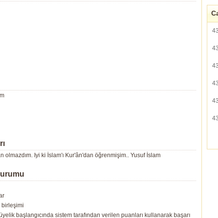
Ca
4
4
4
4
um
4
4
rı
olmazdım. Iyi ki İslam'ı Kur'ân'dan öğrenmişim.. Yusuf İslam
Durumu
ar
birleşimi
yelik başlangıcında sistem tarafından verilen puanları kullanarak başarı