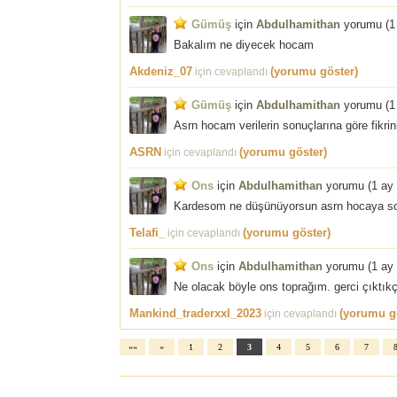
Gümüş
için
Abdulhamithan
yorumu (
1
Bakalım ne diyecek hocam
Akdeniz_07
(yorumu göster)
için cevaplandı
Gümüş
için
Abdulhamithan
yorumu (
1
Asrn hocam verilerin sonuçlarına göre fikrin
ASRN
(yorumu göster)
için cevaplandı
Ons
için
Abdulhamithan
yorumu (
1 ay
Kardesom ne düşünüyorsun asrn hocaya sor
Telafi_
(yorumu göster)
için cevaplandı
Ons
için
Abdulhamithan
yorumu (
1 ay
Ne olacak böyle ons toprağım. gerci çıktıkç
Mankind_traderxxl_2023
(yorumu g
için cevaplandı
««
«
1
2
3
4
5
6
7