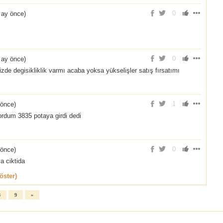
0
 ay önce
)
0
 ay önce
)
izde degisikliklik varmı acaba yoksa yükselişler satış fırsatımı
1
 önce
)
dum 3835 potaya girdi dedi
0
 önce
)
a ciktida
öster)
8
9
»