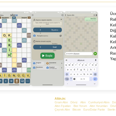
Ücr
Rak
Kel
Diğ
Kal
Kel
Ark
Ras
Yap
Altin.in:
Gram Altın
Döviz
Altın
Cumhuriyet Altını
Do
Altın Fiyatları
Bist Yorum
Altın Yorumları
Dövi
Çeyrek Altın
Bitcoin
Euro/Dolar Parite
Sterlin