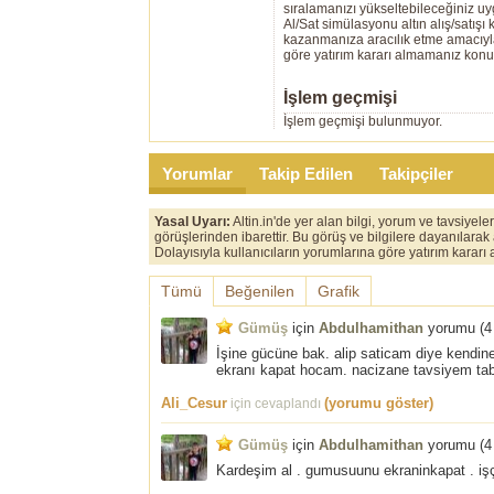
sıralamanızı yükseltebileceğiniz u
Al/Sat simülasyonu altın alış/satış
kazanmanıza aracılık etme amacıyla g
göre yatırım kararı almamanız kon
İşlem geçmişi
İşlem geçmişi bulunmuyor.
Yorumlar
Takip Edilen
Takipçiler
Yasal Uyarı:
Altin.in'de yer alan bilgi, yorum ve tavsiyel
görüşlerinden ibarettir. Bu görüş ve bilgilere dayanılarak
Dolayısıyla kullanıcıların yorumlarına göre yatırım karar
Tümü
Beğenilen
Grafik
Gümüş
için
Abdulhamithan
yorumu (
4
İşine gücüne bak. alip saticam diye kendine
ekranı kapat hocam. nacizane tavsiyem tab
Ali_Cesur
(yorumu göster)
için cevaplandı
Gümüş
için
Abdulhamithan
yorumu (
4
Kardeşim al . gumusuunu ekraninkapat . işçi