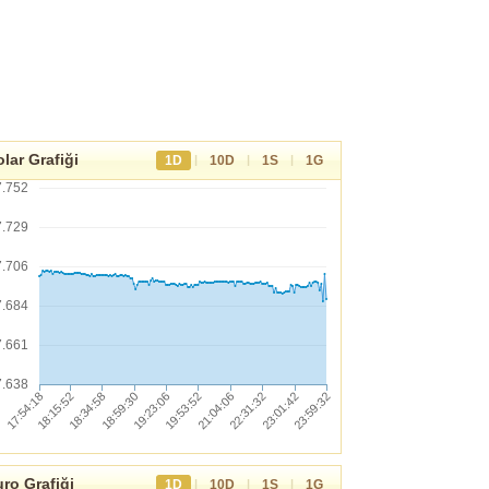
lar Grafiği
|
|
|
1D
10D
1S
1G
7.752
7.729
7.706
7.684
7.661
7.638
ro Grafiği
|
|
|
1D
10D
1S
1G