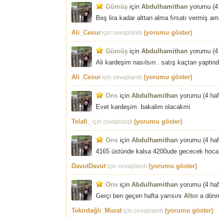
Gümüş
için
Abdulhamithan
yorumu (
4
Beş lira kadar alttan alma fırsatı vermiş a
Ali_Cesur
(yorumu göster)
için cevaplandı
Gümüş
için
Abdulhamithan
yorumu (
4
Ali kardeşim nasılsın . satış kaçtan yaptind
Ali_Cesur
(yorumu göster)
için cevaplandı
Ons
için
Abdulhamithan
yorumu (
4 ha
Evet kardeşim. bakalim olacakmi
Telafi_
(yorumu göster)
için cevaplandı
Ons
için
Abdulhamithan
yorumu (
4 ha
4165 üstünde kalsa 4200ude gececek hocam
DavutDavut
(yorumu göster)
için cevaplandı
Ons
için
Abdulhamithan
yorumu (
4 ha
Gerçi ben geçen hafta yarısını
Altın
a dönm
Tekirdağlı_Murat
(yorumu göster)
için cevaplandı