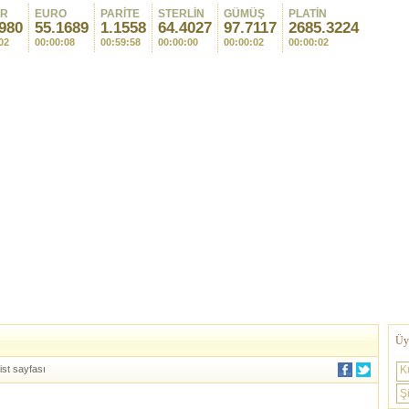
AR
EURO
PARİTE
STERLİN
GÜMÜŞ
PLATİN
980
55.1689
1.1558
64.4027
97.7117
2685.3224
02
00:00:08
00:59:58
00:00:00
00:00:02
00:00:02
Üye
ist sayfası
K
Şi