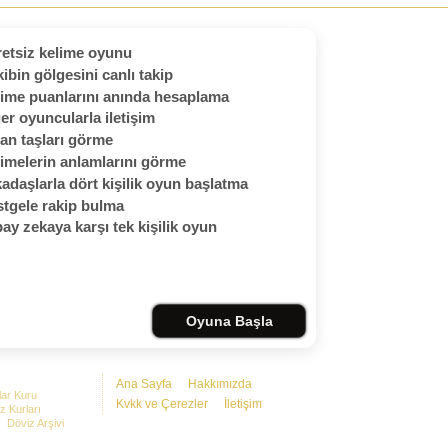
etsiz kelime oyunu
ibin gölgesini canlı takip
ime puanlarını anında hesaplama
er oyuncularla iletişim
an taşları görme
imelerin anlamlarını görme
adaşlarla dört kişilik oyun başlatma
tgele rakip bulma
ay zekaya karşı tek kişilik oyun
Oyuna Başla
Ana Sayfa
Hakkımızda
lar Kuru
Kvkk ve Çerezler
İletişim
z Kurları
Döviz Arşivi