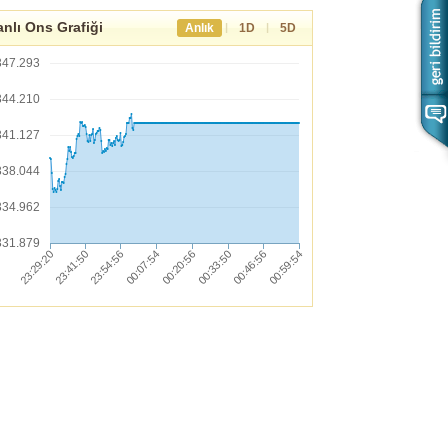
nlı Ons Grafiği
|
|
Anlık
1D
5D
347.293
344.210
341.127
338.044
334.962
331.879