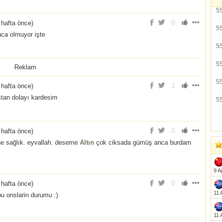
5
0
 hafta önce
)
5
nca olmuyor işte
5
5
Reklam
5
1
 hafta önce
)
tan dolayı kardesim
5
0
 hafta önce
)
ine sağlık. eyvallah. deseme
Altın
çok ciksada gümüş anca burdam
9 A
0
 hafta önce
)
11 
u onslarin durumu :)
11 