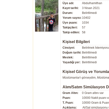
Üye adı:
Abdulhamithan
Kayıt tarihi:
3 Nisan 2021
Durum:
Belirtilmedi
Yorum sayısı:
10402
Üye puanı:
1034
Takipçileri:
57
Takip edilen:
58
Kişisel Bilgileri
Cinsiyet:
Belirtmek İstemiyor
Doğum tarihi:
Belirtilmedi
Meslek:
Belirtilmedi
Yaşadığı yer:
Belirtilmedi
Kişisel Görüş ve Yorumla
Müslümanlar'ı görseydim, Müslüman 
Alım/Satım Simülasyon 
Gram Altın:
0 Gram altını var
Puan:
10000 Nakit puanı v
T. Puan:
10000 Gram & Puan 
Açıklama:
Al/Sat simülasyonu ü