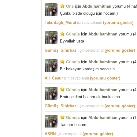
Ons
için
Abdulhamithan
yorumu (
4 ha
Çünkü bizde olduğu için hocam:)
Tekirdağlı_Murat
(yorumu göster)
için cevaplandı
Gümüş
için
Abdulhamithan
yorumu (
4
Eyvallah usta
Gümüş_Sihirbazı
(yorumu göster)
için cevaplandı
Gümüş
için
Abdulhamithan
yorumu (
4
Bir bakayım kardeşim sagolsin
Ali_Cesur
(yorumu göster)
için cevaplandı
Gümüş
için
Abdulhamithan
yorumu (
4
Emir geldimi hocam dk bankasina
Gümüş_Sihirbazı
(yorumu göster)
için cevaplandı
Gümüş
için
Abdulhamithan
yorumu (
1
Tamam hocam.
ASRN
(yorumu göster)
için cevaplandı