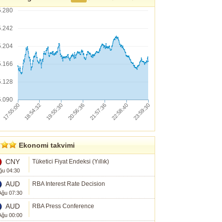
5.280
5.242
5.204
5.166
5.128
5.090
Ekonomi takvimi
CNY
Tüketici Fiyat Endeksi (Yıllık)
ğu 04:30
AUD
RBA Interest Rate Decision
Ağu 07:30
AUD
RBA Press Conference
Ağu 00:00