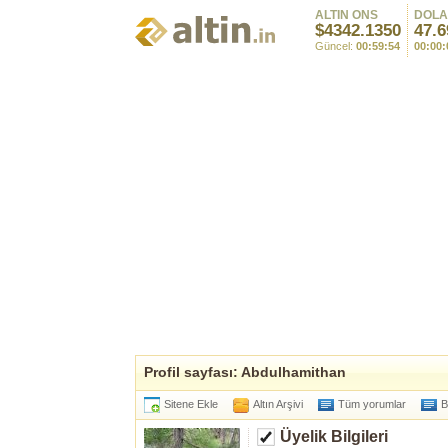
ALTIN ONS
DOL
$4342.1350
47.6
Güncel:
00:59:54
00:00:
Profil sayfası: Abdulhamithan
Sitene Ekle
Altın Arşivi
Tüm yorumlar
B
Üyelik Bilgileri