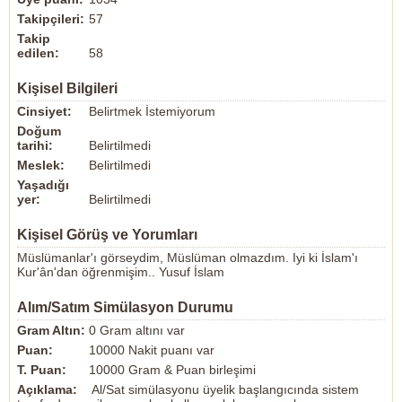
Takipçileri:
57
Takip
edilen:
58
Kişisel Bilgileri
Cinsiyet:
Belirtmek İstemiyorum
Doğum
tarihi:
Belirtilmedi
Meslek:
Belirtilmedi
Yaşadığı
yer:
Belirtilmedi
Kişisel Görüş ve Yorumları
Müslümanlar'ı görseydim, Müslüman olmazdım. Iyi ki İslam'ı
Kur'ân'dan öğrenmişim.. Yusuf İslam
Alım/Satım Simülasyon Durumu
Gram Altın:
0 Gram altını var
Puan:
10000 Nakit puanı var
T. Puan:
10000 Gram & Puan birleşimi
Açıklama:
Al/Sat simülasyonu üyelik başlangıcında sistem