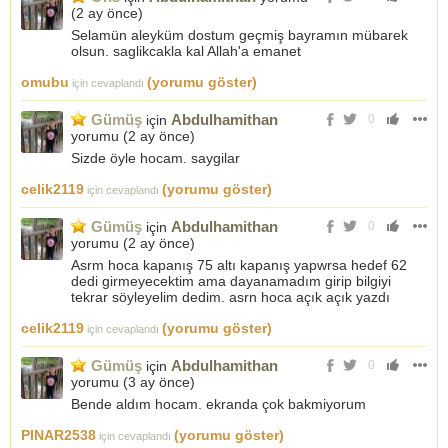
(
2 ay önce
)
Selamün aleyküm dostum geçmiş bayramın mübarek
olsun. saglikcakla kal Allah'a emanet
omubu
(yorumu göster)
için cevaplandı
Gümüş
Abdulhamithan
için
0
yorumu (
2 ay önce
)
Sizde öyle hocam. saygilar
celik2119
(yorumu göster)
için cevaplandı
Gümüş
Abdulhamithan
için
0
yorumu (
2 ay önce
)
Asrm hoca kapanış 75 altı kapanış yapwrsa hedef 62
dedi girmeyecektim ama dayanamadım girip bilgiyi
tekrar söyleyelim dedim. asrn hoca açık açık yazdı
celik2119
(yorumu göster)
için cevaplandı
Gümüş
Abdulhamithan
için
0
yorumu (
3 ay önce
)
Bende aldım hocam. ekranda çok bakmiyorum
PINAR2538
(yorumu göster)
için cevaplandı