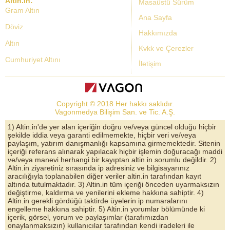
Altin.in:
Masaüstü Sürüm
Gram Altın
Ana Sayfa
Döviz
Hakkımızda
Altın
Kvkk ve Çerezler
Cumhuriyet Altını
İletişim
Dolar Kuru
Altın Fiyatları
Copyright © 2018 Her hakkı saklıdır.
Bist Yorum
Vagonmedya Bilişim San. ve Tic. A.Ş.
Altın Yorumları
1) Altin.in'de yer alan içeriğin doğru ve/veya güncel olduğu hiçbir
şekilde iddia veya garanti edilmemekte, hiçbir veri ve/veya
Döviz Kurları
paylaşım, yatırım danışmanlığı kapsamına girmemektedir. Sitenin
içeriği referans alınarak yapılacak hiçbir işlemin doğuracağı maddi
Çeyrek Altın
ve/veya manevi herhangi bir kayıptan altin.in sorumlu değildir. 2)
Altin.in ziyaretiniz sırasında ip adresiniz ve bilgisayarınız
Bitcoin
aracılığıyla toplanabilen diğer veriler altin.in tarafından kayıt
altında tutulmaktadır. 3) Altin.in tüm içeriği önceden uyarmaksızın
Euro/Dolar Parite
değiştirme, kaldırma ve yenilerini ekleme hakkına sahiptir. 4)
Altin.in gerekli gördüğü taktirde üyelerin ip numaralarını
Sterlin
engelleme hakkına sahiptir. 5) Altin.in yorumlar bölümünde ki
içerik, görsel, yorum ve paylaşımlar (tarafımızdan
Döviz Arşivi
onaylanmaksızın) kullanıcılar tarafından kendi iradeleri ile