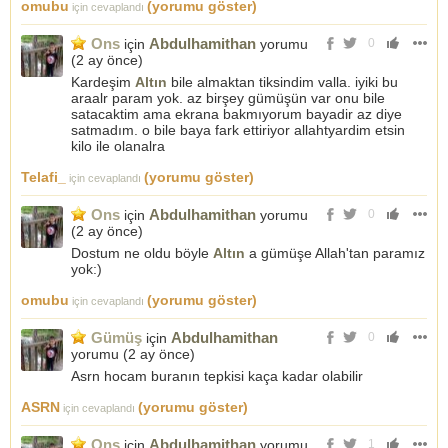
omubu
(yorumu göster)
için cevaplandı
Ons
Abdulhamithan
için
yorumu
0
(
2 ay önce
)
Kardeşim
Altın
bile almaktan tiksindim valla. iyiki bu
araalr param yok. az birşey gümüşün var onu bile
satacaktim ama ekrana bakmıyorum bayadir az diye
satmadım. o bile baya fark ettiriyor allahtyardim etsin
kilo ile olanalra
Telafi_
(yorumu göster)
için cevaplandı
Ons
Abdulhamithan
için
yorumu
0
(
2 ay önce
)
Dostum ne oldu böyle
Altın
a gümüşe Allah'tan paramız
yok:)
omubu
(yorumu göster)
için cevaplandı
Gümüş
Abdulhamithan
için
0
yorumu (
2 ay önce
)
Asrn hocam buranın tepkisi kaça kadar olabilir
ASRN
(yorumu göster)
için cevaplandı
Ons
Abdulhamithan
için
yorumu
1