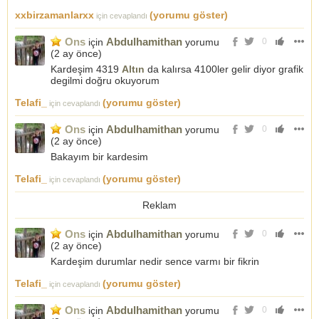
xxbirzamanlarxx
(yorumu göster)
için cevaplandı
Ons
Abdulhamithan
için
yorumu
0
(
2 ay önce
)
Kardeşim 4319
Altın
da kalırsa 4100ler gelir diyor grafik
degilmi doğru okuyorum
Telafi_
(yorumu göster)
için cevaplandı
Ons
Abdulhamithan
için
yorumu
0
(
2 ay önce
)
Bakayım bir kardesim
Telafi_
(yorumu göster)
için cevaplandı
Reklam
Ons
Abdulhamithan
için
yorumu
0
(
2 ay önce
)
Kardeşim durumlar nedir sence varmı bir fikrin
Telafi_
(yorumu göster)
için cevaplandı
Ons
Abdulhamithan
için
yorumu
0