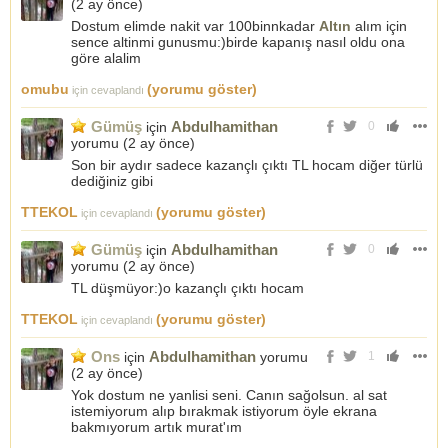
(
2 ay önce
)
Dostum elimde nakit var 100binnkadar
Altın
alım için
sence altinmi gunusmu:)birde kapanış nasıl oldu ona
göre alalim
omubu
(yorumu göster)
için cevaplandı
Gümüş
Abdulhamithan
için
0
yorumu (
2 ay önce
)
Son bir aydır sadece kazançlı çıktı TL hocam diğer türlü
dediğiniz gibi
TTEKOL
(yorumu göster)
için cevaplandı
Gümüş
Abdulhamithan
için
0
yorumu (
2 ay önce
)
TL düşmüyor:)o kazançlı çıktı hocam
TTEKOL
(yorumu göster)
için cevaplandı
Ons
Abdulhamithan
için
yorumu
1
(
2 ay önce
)
Yok dostum ne yanlisi seni. Canın sağolsun. al sat
istemiyorum alıp bırakmak istiyorum öyle ekrana
bakmıyorum artık murat'ım