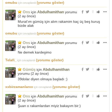
omubu
(yorumu göster)
için cevaplandı
Ons
Abdulhamithan
için
yorumu
0
(
2 ay önce
)
Murat'ım gümüş için alım rakamim kaç üç beş kuruş
bizde alak
omubu
(yorumu göster)
için cevaplandı
Ons
Abdulhamithan
için
yorumu
0
(
2 ay önce
)
Ne demek kardeşimo
Telafi_
(yorumu göster)
için cevaplandı
Gümüş
Abdulhamithan
için
0
yorumu (
2 ay önce
)
39dolar diyen olmaya başladı :)
xxbirzamanlarxx
(yorumu göster)
için cevaplandı
Ons
Abdulhamithan
için
yorumu
0
(
2 ay önce
)
Şuan o rakamlardan miyiz bakayım bir:)