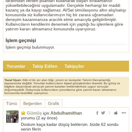
tarafından verilen puanları kullanarak başarı sıralamanızı
yükseltebileceğiniz uygulamadır. Gerçekte herhangi bir maddi
kazanç ya da kayıp sağlamaz. Al/Sat simülasyonu altın alış/satışı
konusunda siz kullanıcılarımızın hiç bir zarara uğramadan
deneyim kazanmanıza aracılık etme amacıyla geliştirilmiştir.
Kullanıcıların kendilerini denemek için yaptığı bu işlemlere göre
yatırım kararı almamanız konusunda uyarıyoruz.
İşlem geçmişi
İşlem geçmişi bulunmuyor.
Yorumlar
Takip Edilen
Takipçiler
Yasal Uyarı:
Altin.in'de yer alan bilgi, yorum ve tavsiyeler Yatırım Danışmanlığı
kapsamında değildir. Yorumlar kullanıcıların kişisel görüşlerinden ibarettir. Bu görüş ve
bilgilere dayanılarak alınacak yatırım kararları beklentilerinize uygun sonuçlar
doğurmayabilir. Dolayısıyla kullanıcıların yorumlarına göre yatırım kararı almamanız
konusunda kesinlikle uyarıyoruz.
Tümü
Beğenilen
Grafik
Gümüş
Abdulhamithan
için
0
yorumu (
2 ay önce
)
Dostum kaça kadar düşüş beklersin. bizde 62 sondu
senin fikrin