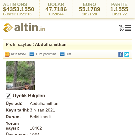
ALTIN ONS
DOLAR
EURO
PARİTE
$4353.1550
47.7186
55.1789
1.1555
Güncel:
10:21:16
10:20:44
10:21:28
10:21:22
Profil sayfası: Abdulhamithan
Altın Arşivi
Tüm yorumlar
Bist
Üyelik Bilgileri
Üye adı:
Abdulhamithan
Kayıt tarihi:
3 Nisan 2021
Durum:
Belirtilmedi
Yorum
sayısı:
10402
Üye puanı:
1034