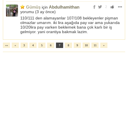
Gümüş
Abdulhamithan
için
2
yorumu (
3 ay önce
)
110/111 den alamayanlar 107/108 bekleyenler pişman
olmazlar umarım. iki lira aşağıda pay var ama yukarıda
10/20lira pay varken beklemek bana çok karlı bir iş
gelmiyor. yani orantiya bakmak lazim.
««
«
3
4
5
6
7
8
9
10
11
»