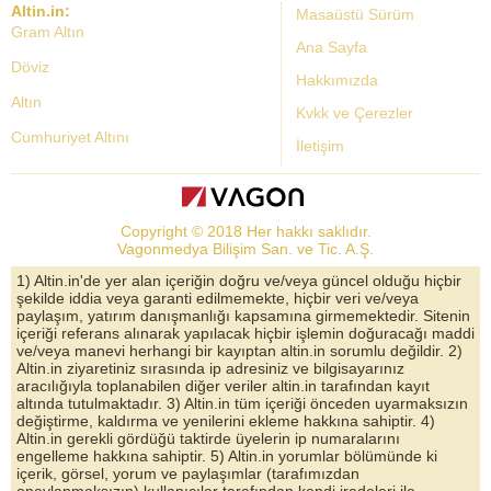
Altin.in:
Masaüstü Sürüm
Gram Altın
Ana Sayfa
Döviz
Hakkımızda
Altın
Kvkk ve Çerezler
Cumhuriyet Altını
İletişim
Dolar Kuru
Altın Fiyatları
Copyright © 2018 Her hakkı saklıdır.
Bist Yorum
Vagonmedya Bilişim San. ve Tic. A.Ş.
Altın Yorumları
1) Altin.in'de yer alan içeriğin doğru ve/veya güncel olduğu hiçbir
şekilde iddia veya garanti edilmemekte, hiçbir veri ve/veya
Döviz Kurları
paylaşım, yatırım danışmanlığı kapsamına girmemektedir. Sitenin
içeriği referans alınarak yapılacak hiçbir işlemin doğuracağı maddi
Çeyrek Altın
ve/veya manevi herhangi bir kayıptan altin.in sorumlu değildir. 2)
Altin.in ziyaretiniz sırasında ip adresiniz ve bilgisayarınız
Bitcoin
aracılığıyla toplanabilen diğer veriler altin.in tarafından kayıt
altında tutulmaktadır. 3) Altin.in tüm içeriği önceden uyarmaksızın
Euro/Dolar Parite
değiştirme, kaldırma ve yenilerini ekleme hakkına sahiptir. 4)
Altin.in gerekli gördüğü taktirde üyelerin ip numaralarını
Sterlin
engelleme hakkına sahiptir. 5) Altin.in yorumlar bölümünde ki
içerik, görsel, yorum ve paylaşımlar (tarafımızdan
Döviz Arşivi