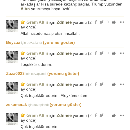
arkadaşlar kısa sürede kazanç sağlar. Trump yüzünden
Altın
yatırımcıyı baya üzdü.
Gram Altın
Zdnnee
için
yorumu (
2
0
ay önce
)
Allah sizede nasip etsin inşallah.
Beyzax
(yorumu göster)
için cevaplandı
Gram Altın
Zdnnee
için
yorumu (
2
0
ay önce
)
Teşekkür ederim.
Zaza0023
(yorumu göster)
için cevaplandı
Gram Altın
Zdnnee
için
yorumu (
2
1
ay önce
)
Çok teşekkür ederim. Aleykümselam
zekamerak
(yorumu göster)
için cevaplandı
Gram Altın
Zdnnee
için
yorumu (
2
1
ay önce
)
Çok teşekkür ederim.