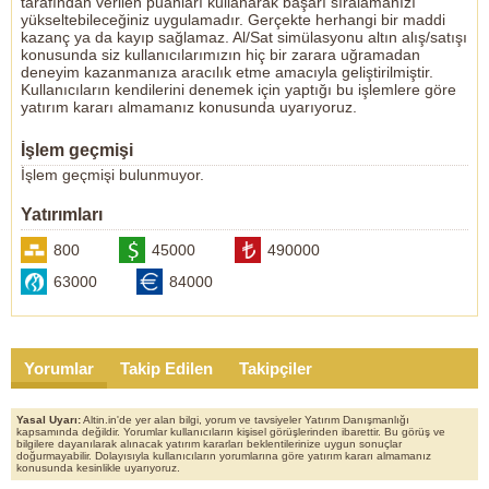
tarafından verilen puanları kullanarak başarı sıralamanızı
yükseltebileceğiniz uygulamadır. Gerçekte herhangi bir maddi
kazanç ya da kayıp sağlamaz. Al/Sat simülasyonu altın alış/satışı
konusunda siz kullanıcılarımızın hiç bir zarara uğramadan
deneyim kazanmanıza aracılık etme amacıyla geliştirilmiştir.
Kullanıcıların kendilerini denemek için yaptığı bu işlemlere göre
yatırım kararı almamanız konusunda uyarıyoruz.
İşlem geçmişi
İşlem geçmişi bulunmuyor.
Yatırımları
800
45000
490000
63000
84000
Yorumlar
Takip Edilen
Takipçiler
Yasal Uyarı:
Altin.in'de yer alan bilgi, yorum ve tavsiyeler Yatırım Danışmanlığı
kapsamında değildir. Yorumlar kullanıcıların kişisel görüşlerinden ibarettir. Bu görüş ve
bilgilere dayanılarak alınacak yatırım kararları beklentilerinize uygun sonuçlar
doğurmayabilir. Dolayısıyla kullanıcıların yorumlarına göre yatırım kararı almamanız
konusunda kesinlikle uyarıyoruz.