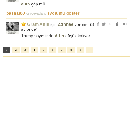
altın
çöp mü
bashar89
(yorumu göster)
için cevaplandı
Gram Altın
Zdnnee
için
yorumu (
3
0
ay önce
)
Trump sayesinde
Altın
düşük kalıyor.
1
2
3
4
5
6
7
8
9
»