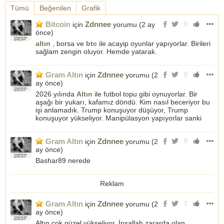
Tümü
Beğenilen
Grafik
Bitcoin
Zdnnee
için
yorumu (
2 ay
0
önce
)
altın
, borsa ve
btc
ile acayip oyunlar yapıyorlar. Birileri
sağlam zengin oluyor. Hemde yatarak.
Gram Altın
Zdnnee
için
yorumu (
2
0
ay önce
)
2026 yılında
Altın
ile futbol topu gibi oynuyorlar. Bir
aşağı bir yukarı, kafamız döndü. Kim nasıl beceriyor bu
işi anlamadık. Trump konuşuyor düşüyor, Trump
konuşuyor yükseliyor. Manipülasyon yapıyorlar sanki
Gram Altın
Zdnnee
için
yorumu (
2
0
ay önce
)
Bashar89 nerede
Reklam
Gram Altın
Zdnnee
için
yorumu (
2
2
ay önce
)
Altın çok güzel yükseliyor. İnşallah zararda olan