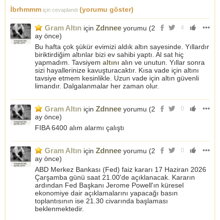
İbrhmmm
(yorumu göster)
için cevaplandı
Gram Altın
Zdnnee
için
yorumu (
2
4
ay önce
)
Bu hafta çok şükür evimizi aldık altın sayesinde. Yıllardır
biriktirdiğim altınlar bizi ev sahibi yaptı. Al sat hiç
yapmadım. Tavsiyem
altını
alın ve unutun. Yıllar sonra
sizi hayallerinize kavuşturacaktır. Kısa vade için altını
tavsiye etmem kesinlikle. Uzun vade için altın güvenli
limandır. Dalgalanmalar her zaman olur.
Gram Altın
Zdnnee
için
yorumu (
2
0
ay önce
)
FIBA 6400 alım alarmı çalıştı
Gram Altın
Zdnnee
için
yorumu (
2
0
ay önce
)
ABD Merkez Bankası (Fed) faiz kararı 17 Haziran 2026
Çarşamba günü saat 21.00'de açıklanacak. Kararın
ardından Fed Başkanı Jerome Powell'ın küresel
ekonomiye dair açıklamalarını yapacağı basın
toplantısının ise 21.30 civarında başlaması
beklenmektedir.