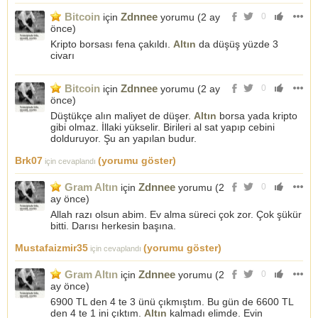
Bitcoin
Zdnnee
için
yorumu (
2 ay
0
önce
)
Kripto borsası fena çakıldı.
Altın
da düşüş yüzde 3
civarı
Bitcoin
Zdnnee
için
yorumu (
2 ay
0
önce
)
Düştükçe alın maliyet de düşer.
Altın
borsa yada kripto
gibi olmaz. İllaki yükselir. Birileri al sat yapıp cebini
dolduruyor. Şu an yapılan budur.
Brk07
(yorumu göster)
için cevaplandı
Gram Altın
Zdnnee
için
yorumu (
2
0
ay önce
)
Allah razı olsun abim. Ev alma süreci çok zor. Çok şükür
bitti. Darısı herkesin başına.
Mustafaizmir35
(yorumu göster)
için cevaplandı
Gram Altın
Zdnnee
için
yorumu (
2
0
ay önce
)
6900 TL den 4 te 3 ünü çıkmıştım. Bu gün de 6600 TL
den 4 te 1 ini çıktım.
Altın
kalmadı elimde. Evin