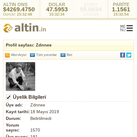
ALTIN ONS
DOLAR
EURO
PARİTE
$4269.4750
47.5953
55.0654
1.1561
Güncel:
15:32:48
15:32:34
15:33:00
15:32:54
Profil sayfası: Zdnnee
Altın Arşivi
Tüm yorumlar
Bist
Üyelik Bilgileri
Üye adı:
Zdnnee
Kayıt tarihi:
18 Mayıs 2019
Durum:
Belirtilmedi
Yorum
sayısı:
1570
Üye puanı:
181