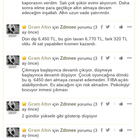
kaporasını verdim. Salı çok şükür evimi alıyorum. Daha
sonra elime para geçtikçe altın almaya devam
edeceğim inşallah. Altın uzun vade yatırımdır.
Gram Altın
Zdnnee
için
yorumu (
3
1
ay önce
)
Dün dip 6,450 TL, bu gün tavan 6,770 TL, fark 320 TL
oldu. Al sat yapabilen kısmen kazandı.
Gram Altın
Zdnnee
için
yorumu (
3
0
ay önce
)
Çıkmaya başlayınca devamlı çıkıyor, düşmeye
başlayınca devamlı düşüyor. Çocuk oyuncağına döndü
bu iş. 6450 den almaya cesaret edemedim. FIBA açıktı
alabiliyordum. Ev alacağım için risk almadım. Psikolojiyi
bozuyor inmesi çıkması
Gram Altın
Zdnnee
için
yorumu (
3
0
ay önce
)
2 gündür yükselir gibi gösterip düşüyor
Gram Altın
Zdnnee
için
yorumu (
3
0
ay önce
)