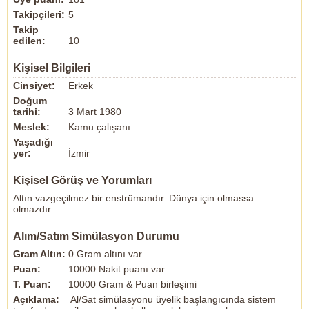
Takipçileri:
5
Takip
edilen:
10
Kişisel Bilgileri
Cinsiyet:
Erkek
Doğum
tarihi:
3 Mart 1980
Meslek:
Kamu çalışanı
Yaşadığı
yer:
İzmir
Kişisel Görüş ve Yorumları
Altın vazgeçilmez bir enstrümandır. Dünya için olmassa
olmazdır.
Alım/Satım Simülasyon Durumu
Gram Altın:
0 Gram altını var
Puan:
10000 Nakit puanı var
T. Puan:
10000 Gram & Puan birleşimi
Açıklama:
Al/Sat simülasyonu üyelik başlangıcında sistem