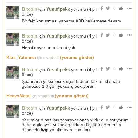
0
Bitcoin
Yusufipekk
için
yorumu (
4 yıl
önce
)
Bir faiz konuşması yaparsa ABD beklemeye devam
0
Bitcoin
Yusufipekk
için
yorumu (
4 yıl
önce
)
Hepsi atıyor ama icraat yok
Klas_Yatırımcı
(yorumu göster)
için cevaplandı
0
Bitcoin
Yusufipekk
için
yorumu (
4 yıl
önce
)
Şuandada yükselecek eğer fedden faiz açıklaması
gelmezse 2 3 gün yükseliş bekliyorum
HeavyMetal
(yorumu göster)
için cevaplandı
0
Bitcoin
Yusufipekk
için
yorumu (
4 yıl
önce
)
Yorumların bazıları şaşırtıyor onca yıldır alıp satıyorum
daha enflasyon yüksek gelirken düştüğü görmedim
düşecek diyip yanıltmayın insanları