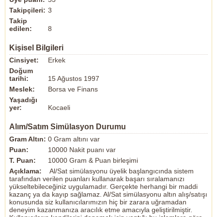
Takipçileri:
3
Takip
edilen:
8
Kişisel Bilgileri
Cinsiyet:
Erkek
Doğum
tarihi:
15 Ağustos 1997
Meslek:
Borsa ve Finans
Yaşadığı
yer:
Kocaeli
Alım/Satım Simülasyon Durumu
Gram Altın:
0 Gram altını var
Puan:
10000 Nakit puanı var
T. Puan:
10000 Gram & Puan birleşimi
Açıklama:
Al/Sat simülasyonu üyelik başlangıcında sistem
tarafından verilen puanları kullanarak başarı sıralamanızı
yükseltebileceğiniz uygulamadır. Gerçekte herhangi bir maddi
kazanç ya da kayıp sağlamaz. Al/Sat simülasyonu altın alış/satışı
konusunda siz kullanıcılarımızın hiç bir zarara uğramadan
deneyim kazanmanıza aracılık etme amacıyla geliştirilmiştir.