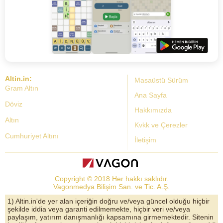
Altin.in:
Masaüstü Sürüm
Gram Altın
Ana Sayfa
Döviz
Hakkımızda
Altın
Kvkk ve Çerezler
Cumhuriyet Altını
İletişim
Dolar Kuru
Altın Fiyatları
Copyright © 2018 Her hakkı saklıdır.
Bist Yorum
Vagonmedya Bilişim San. ve Tic. A.Ş.
Altın Yorumları
1) Altin.in'de yer alan içeriğin doğru ve/veya güncel olduğu hiçbir
şekilde iddia veya garanti edilmemekte, hiçbir veri ve/veya
Döviz Kurları
paylaşım, yatırım danışmanlığı kapsamına girmemektedir. Sitenin