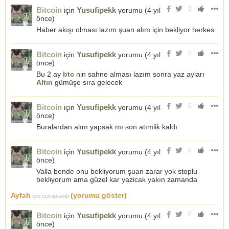
0
Bitcoin
Yusufipekk
için
yorumu (
4 yıl
önce
)
Haber akışı olması lazım şuan alım için bekliyor herkes
0
Bitcoin
Yusufipekk
için
yorumu (
4 yıl
önce
)
Bu 2 ay
btc
nin sahne alması lazım sonra yaz ayları
Altın
gümüşe sıra gelecek
0
Bitcoin
Yusufipekk
için
yorumu (
4 yıl
önce
)
Buralardan alım yapsak mı son atımlik kaldı
0
Bitcoin
Yusufipekk
için
yorumu (
4 yıl
önce
)
Valla bende onu bekliyorum şuan zarar yok stoplu
bekliyorum ama güzel kar yazicak yakın zamanda
Ayfah
(yorumu göster)
için cevaplandı
0
Bitcoin
Yusufipekk
için
yorumu (
4 yıl
önce
)