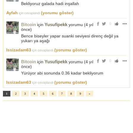
Bekliyoruz galada hadi inşallah
Ayfah
(yorumu göster)
için cevaplandı
0
Bitcoin
Yusufipekk
için
yorumu (
4 yıl
önce
)
Bence biseyler yapar suanki seviyesi direnç değil ya
yukarı ya aşağı
Issizadam63
(yorumu göster)
için cevaplandı
0
Bitcoin
Yusufipekk
için
yorumu (
4 yıl
önce
)
Yürüyor abi sonunda 0.36 kadar bekliyorum
Issizadam63
(yorumu göster)
için cevaplandı
1
2
3
4
5
6
7
8
9
»