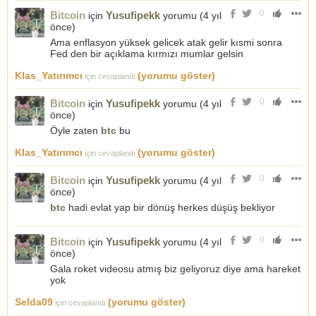
0
Bitcoin
Yusufipekk
için
yorumu (
4 yıl
önce
)
Ama enflasyon yüksek gelicek atak gelir kısmi sonra
Fed den bir açıklama kırmızı mumlar gelsin
Klas_Yatırımcı
(yorumu göster)
için cevaplandı
0
Bitcoin
Yusufipekk
için
yorumu (
4 yıl
önce
)
Öyle zaten
btc
bu
Klas_Yatırımcı
(yorumu göster)
için cevaplandı
0
Bitcoin
Yusufipekk
için
yorumu (
4 yıl
önce
)
btc
hadi evlat yap bir dönüş herkes düşüş bekliyor
0
Bitcoin
Yusufipekk
için
yorumu (
4 yıl
önce
)
Gala roket videosu atmış biz geliyoruz diye ama hareket
yok
Selda09
(yorumu göster)
için cevaplandı