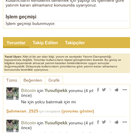
Kullanıcıların kendilerini denemek için yaptığı bu işlemlere göre
yatırım kararı almamanız konusunda uyarıyoruz.
İşlem geçmişi
İşlem geçmişi bulunmuyor.
Yorumlar
Takip Edilen
Takipçiler
Yasal Uyarı:
Altin.in'de yer alan bilgi, yorum ve tavsiyeler Yatırım Danışmanlığı
kapsamında değildir. Yorumlar kullanıcıların kişisel görüşlerinden ibarettir. Bu görüş ve
bilgilere dayanılarak alınacak yatırım kararları beklentilerinize uygun sonuçlar
doğurmayabilir. Dolayısıyla kullanıcıların yorumlarına göre yatırım kararı almamanız
konusunda kesinlikle uyarıyoruz.
Tümü
Beğenilen
Grafik
0
Bitcoin
Yusufipekk
için
yorumu (
4 yıl
önce
)
Ne için yolcu batırmak için mi
Şahmeran_2525
(yorumu göster)
için cevaplandı
0
Bitcoin
Yusufipekk
için
yorumu (
4 yıl
önce
)