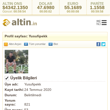
ALTIN ONS
DOLAR
EURO
PARİTE
$4342.1350
47.6980
55.1689
1.1558
Güncel:
00:59:54
00:00:02
00:00:08
00:59:58
Profil sayfası: Yusufipekk
Altın Arşivi
Tüm yorumlar
Bist
Üyelik Bilgileri
Üye adı:
Yusufipekk
Kayıt tarihi:
24 Temmuz 2020
Durum:
Belirtilmedi
Yorum
sayısı:
821
Üye puanı:
53