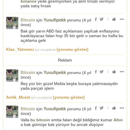
binance
yede giremiyorken ya alım fırsatı vermiyor
yada satış fırsatı
0
Bitcoin
Yusufipekk
için
yorumu (
4 yıl
önce
)
Bak gör yarın ABD faiz açıklaması yapİcak enflasyonu
baskılayacaz falan hop 35 bin gelir o zaman bu hafta bu
açıklama gelir
Klas_Yatırımcı
(yorumu göster)
için cevaplandı
Reklam
0
Bitcoin
Yusufipekk
için
yorumu (
4 yıl
önce
)
Beş yüz bin güzel Mebla keşke buraya yatirmasaydin
yada parçalı işlem
Antik_Murat
(yorumu göster)
için cevaplandı
0
Bitcoin
Yusufipekk
için
yorumu (
4 yıl
önce
)
Valla bu
bitcoin
emtia falan değil bildiğimiz kumar
Altın
a bak gümüşe bak yürüyor bu ancak düşüyor