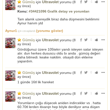
Gümüş
Ultravolet
için
yorumu (
8
-1
ay önce
)
Konu:
#34421096 Grafik detay ve yorumları
Tam alamk uzereydik biraz daha düşmesini beklimmi
Aynur hanım ytd
Aynur1
(yorumu göster)
için cevaplandı
Gümüş
Ultravolet
için
yorumu (
8
0
ay önce
)
Gördüğunuz üzere 105tekrr yandı isteyen satar isteyen
alır. dun herkes dususcu oldu bı anda . gümüş değeri
daha bitmedi. keake nakitim. olsaydi dün ekleme
yapardım.
Gümüş
Ultravolet
için
yorumu (
8
0
ay önce
)
1 günde 16tl lik hareket
Gümüş
Ultravolet
için
yorumu (
8
1
ay önce
)
Yorumların çoğu düşecek aniden indircekler vs . hatta
60.70tl lerden itivarqn hep böyle deniliyor ama düşen