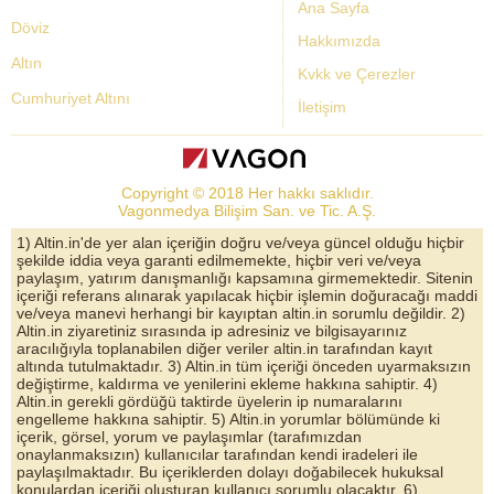
Ana Sayfa
Döviz
Hakkımızda
Altın
Kvkk ve Çerezler
Cumhuriyet Altını
İletişim
Dolar Kuru
Altın Fiyatları
Copyright © 2018 Her hakkı saklıdır.
Bist Yorum
Vagonmedya Bilişim San. ve Tic. A.Ş.
Altın Yorumları
1) Altin.in'de yer alan içeriğin doğru ve/veya güncel olduğu hiçbir
şekilde iddia veya garanti edilmemekte, hiçbir veri ve/veya
Döviz Kurları
paylaşım, yatırım danışmanlığı kapsamına girmemektedir. Sitenin
içeriği referans alınarak yapılacak hiçbir işlemin doğuracağı maddi
Çeyrek Altın
ve/veya manevi herhangi bir kayıptan altin.in sorumlu değildir. 2)
Altin.in ziyaretiniz sırasında ip adresiniz ve bilgisayarınız
Bitcoin
aracılığıyla toplanabilen diğer veriler altin.in tarafından kayıt
altında tutulmaktadır. 3) Altin.in tüm içeriği önceden uyarmaksızın
Euro/Dolar Parite
değiştirme, kaldırma ve yenilerini ekleme hakkına sahiptir. 4)
Altin.in gerekli gördüğü taktirde üyelerin ip numaralarını
Sterlin
engelleme hakkına sahiptir. 5) Altin.in yorumlar bölümünde ki
içerik, görsel, yorum ve paylaşımlar (tarafımızdan
Döviz Arşivi
onaylanmaksızın) kullanıcılar tarafından kendi iradeleri ile
paylaşılmaktadır. Bu içeriklerden dolayı doğabilecek hukuksal
konulardan içeriği oluşturan kullanıcı sorumlu olacaktır. 6)