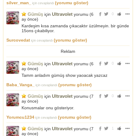
silver_man_
(yorumu göster)
için cevaplandı
Gümüş
Ultravolet
için
yorumu (
6
0
ay önce
)
Kardeşim kısa zamanda çıkacaktır üzülmeyin. bir günde
15ons çıkabiliyor.
Surcovedat
(yorumu göster)
için cevaplandı
Reklam
Gümüş
Ultravolet
için
yorumu (
6
0
ay önce
)
Tamm anladım gümüş show yaoacak yazcaz
Baba_Vanga_
(yorumu göster)
için cevaplandı
Gümüş
Ultravolet
için
yorumu (
7
0
ay önce
)
Konusmalar onu gösteriyor.
Yorumcu1234
(yorumu göster)
için cevaplandı
Gümüş
Ultravolet
için
yorumu (
7
1
ay önce
)