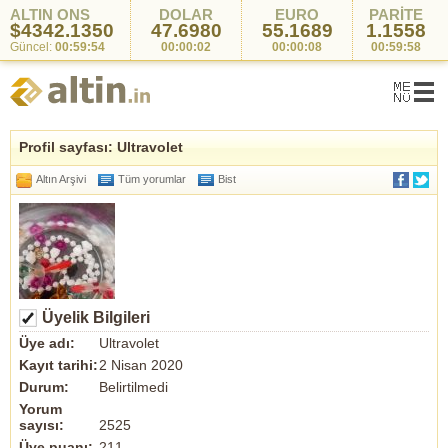
ALTIN ONS
DOLAR
EURO
PARİTE
$4342.1350
47.6980
55.1689
1.1558
Güncel:
00:59:54
00:00:02
00:00:08
00:59:58
Profil sayfası: Ultravolet
Altın Arşivi
Tüm yorumlar
Bist
Üyelik Bilgileri
Üye adı:
Ultravolet
Kayıt tarihi:
2 Nisan 2020
Durum:
Belirtilmedi
Yorum
sayısı:
2525
Üye puanı:
211