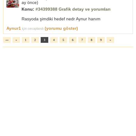
ay önce
)
Konu:
#34399388 Grafik detay ve yorumları
Rasyoda şimdiki hedef nedr Aynur hanım
Aynur1
(yorumu göster)
için cevaplandı
««
«
1
2
3
4
5
6
7
8
9
»