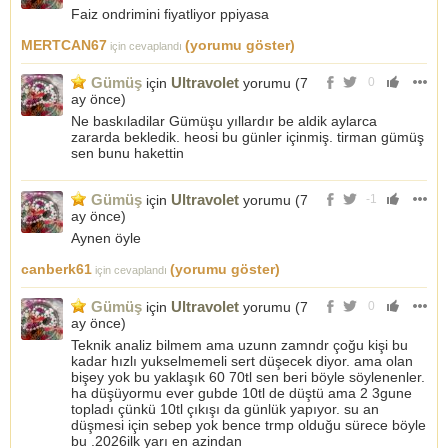
Faiz ondrimini fiyatliyor ppiyasa
MERTCAN67
(yorumu göster)
için cevaplandı
Gümüş
Ultravolet
için
yorumu (
7
0
ay önce
)
Ne baskıladilar Gümüşu yıllardır be aldik aylarca
zararda bekledik. heosi bu günler içinmiş. tirman gümüş
sen bunu hakettin
Gümüş
Ultravolet
için
yorumu (
7
-1
ay önce
)
Aynen öyle
canberk61
(yorumu göster)
için cevaplandı
Gümüş
Ultravolet
için
yorumu (
7
0
ay önce
)
Teknik analiz bilmem ama uzunn zamndr çoğu kişi bu
kadar hızlı yukselmemeli sert düşecek diyor. ama olan
bişey yok bu yaklaşık 60 70tl sen beri böyle söylenenler.
ha düşüyormu ever gubde 10tl de düştü ama 2 3gune
topladı çünkü 10tl çıkışı da günlük yapıyor. su an
düşmesi için sebep yok bence trmp olduğu sürece böyle
bu .2026ilk yarı en azindan