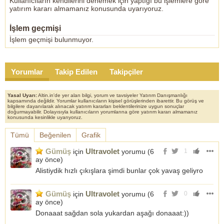
Kullanıcıların kendilerini denemek için yaptığı bu işlemlere göre
yatırım kararı almamanız konusunda uyarıyoruz.
İşlem geçmişi
İşlem geçmişi bulunmuyor.
Yorumlar
Takip Edilen
Takipçiler
Yasal Uyarı:
Altin.in'de yer alan bilgi, yorum ve tavsiyeler Yatırım Danışmanlığı
kapsamında değildir. Yorumlar kullanıcıların kişisel görüşlerinden ibarettir. Bu görüş ve
bilgilere dayanılarak alınacak yatırım kararları beklentilerinize uygun sonuçlar
doğurmayabilir. Dolayısıyla kullanıcıların yorumlarına göre yatırım kararı almamanız
konusunda kesinlikle uyarıyoruz.
Tümü
Beğenilen
Grafik
Gümüş
Ultravolet
için
yorumu (
6
1
ay önce
)
Alistiydik hızlı çıkışlara şimdi bunlar çok yavaş geliyro
Gümüş
Ultravolet
için
yorumu (
6
0
ay önce
)
Donaaat sağdan sola yukardan aşağı donaaat:))