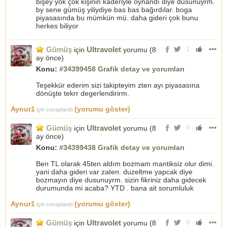
bişey yok çok kişinin kaderiyle oynandı diye dusunuyrm.
by sene gümüş yiliydiye bas bas bağırdılar. boga
piyasasında bu mümkün mü. daha gideri çok bunu
herkes biliyor
Gümüş
Ultravolet
için
yorumu (
8
1
ay önce
)
Konu:
#34399458 Grafik detay ve yorumları
Teşekkür ederim sizi takipteyim zten ayı piyasasına
dönüşte tekrr degerlendirirm.
Aynur1
(yorumu göster)
için cevaplandı
Gümüş
Ultravolet
için
yorumu (
8
0
ay önce
)
Konu:
#34399438 Grafik detay ve yorumları
Ben TL olarak 45ten aldım bozmam mantiksiz olur dimi.
yani daha gideri var zaten. duzeltme yapcak diye
bozmayın diye dusunuyrm. sizin fikriniz daha gidecek
durumunda mi acaba? YTD . bana ait sorumluluk
Aynur1
(yorumu göster)
için cevaplandı
Gümüş
Ultravolet
için
yorumu (
8
0