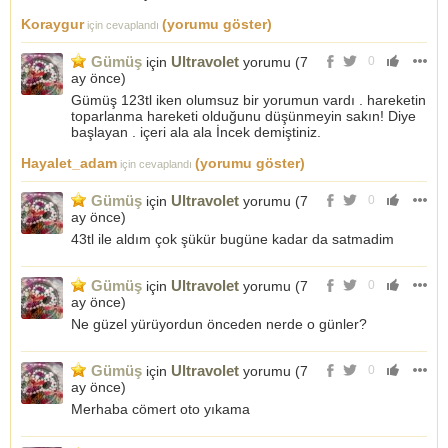
Koraygur
(yorumu göster)
için cevaplandı
Gümüş
Ultravolet
için
yorumu (
7
0
ay önce
)
Gümüş 123tl iken olumsuz bir yorumun vardı . hareketin
toparlanma hareketi olduğunu düşünmeyin sakın! Diye
başlayan . içeri ala ala İncek demiştiniz.
Hayalet_adam
(yorumu göster)
için cevaplandı
Gümüş
Ultravolet
için
yorumu (
7
0
ay önce
)
43tl ile aldım çok şükür bugüne kadar da satmadim
Gümüş
Ultravolet
için
yorumu (
7
0
ay önce
)
Ne güzel yürüyordun önceden nerde o günler?
Gümüş
Ultravolet
için
yorumu (
7
0
ay önce
)
Merhaba cömert oto yıkama