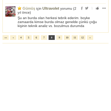
Gümüş
Ultravolet
için
yorumu (
2
1
yıl önce
)
Şu an burda olan herkesi tebrik ederim. boyke
zamaarda kimse burda olmaz genelde çünkü çoğu
kişinin teknik analiz vs. bozulmus durumda
««
«
4
5
6
7
8
9
10
11
12
»