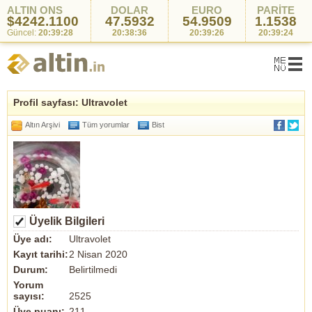
ALTIN ONS
DOLAR
EURO
PARİTE
$4242.1100
47.5932
54.9509
1.1538
Güncel:
20:39:28
20:38:36
20:39:26
20:39:24
Profil sayfası: Ultravolet
Altın Arşivi
Tüm yorumlar
Bist
Üyelik Bilgileri
Üye adı:
Ultravolet
Kayıt tarihi:
2 Nisan 2020
Durum:
Belirtilmedi
Yorum
sayısı:
2525
Üye puanı:
211