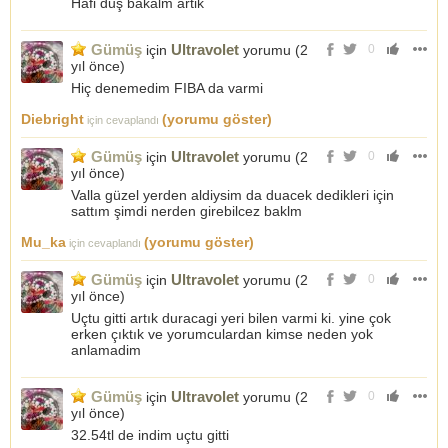
Hafi duş bakalm artik
Gümüş
Ultravolet
için
yorumu (
2
0
yıl önce
)
Hiç denemedim FIBA da varmi
Diebright
(yorumu göster)
için cevaplandı
Gümüş
Ultravolet
için
yorumu (
2
0
yıl önce
)
Valla güzel yerden aldiysim da duacek dedikleri için
sattım şimdi nerden girebilcez baklm
Mu_ka
(yorumu göster)
için cevaplandı
Gümüş
Ultravolet
için
yorumu (
2
0
yıl önce
)
Uçtu gitti artık duracagi yeri bilen varmi ki. yine çok
erken çıktık ve yorumculardan kimse neden yok
anlamadim
Gümüş
Ultravolet
için
yorumu (
2
0
yıl önce
)
32.54tl de indim uçtu gitti