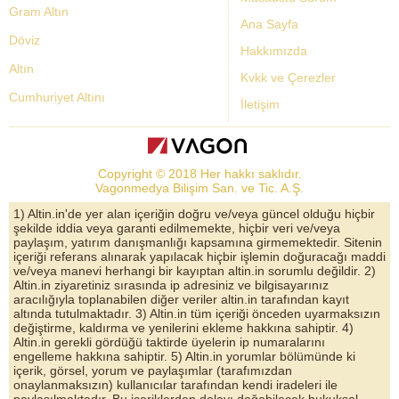
Gram Altın
Ana Sayfa
Döviz
Hakkımızda
Altın
Kvkk ve Çerezler
Cumhuriyet Altını
İletişim
Dolar Kuru
Altın Fiyatları
Copyright © 2018 Her hakkı saklıdır.
Bist Yorum
Vagonmedya Bilişim San. ve Tic. A.Ş.
Altın Yorumları
1) Altin.in'de yer alan içeriğin doğru ve/veya güncel olduğu hiçbir
şekilde iddia veya garanti edilmemekte, hiçbir veri ve/veya
Döviz Kurları
paylaşım, yatırım danışmanlığı kapsamına girmemektedir. Sitenin
içeriği referans alınarak yapılacak hiçbir işlemin doğuracağı maddi
Çeyrek Altın
ve/veya manevi herhangi bir kayıptan altin.in sorumlu değildir. 2)
Altin.in ziyaretiniz sırasında ip adresiniz ve bilgisayarınız
Bitcoin
aracılığıyla toplanabilen diğer veriler altin.in tarafından kayıt
altında tutulmaktadır. 3) Altin.in tüm içeriği önceden uyarmaksızın
Euro/Dolar Parite
değiştirme, kaldırma ve yenilerini ekleme hakkına sahiptir. 4)
Altin.in gerekli gördüğü taktirde üyelerin ip numaralarını
Sterlin
engelleme hakkına sahiptir. 5) Altin.in yorumlar bölümünde ki
içerik, görsel, yorum ve paylaşımlar (tarafımızdan
Döviz Arşivi
onaylanmaksızın) kullanıcılar tarafından kendi iradeleri ile