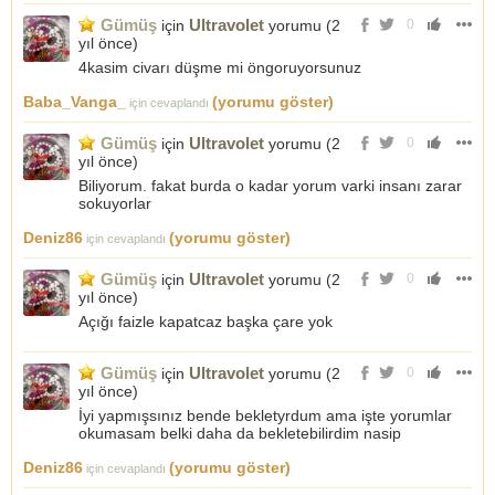
Gümüş
Ultravolet
için
yorumu (
2
0
yıl önce
)
4kasim civarı düşme mi öngoruyorsunuz
Baba_Vanga_
(yorumu göster)
için cevaplandı
Gümüş
Ultravolet
için
yorumu (
2
0
yıl önce
)
Biliyorum. fakat burda o kadar yorum varki insanı zarar
sokuyorlar
Deniz86
(yorumu göster)
için cevaplandı
Gümüş
Ultravolet
için
yorumu (
2
0
yıl önce
)
Açığı faizle kapatcaz başka çare yok
Gümüş
Ultravolet
için
yorumu (
2
0
yıl önce
)
İyi yapmışsınız bende bekletyrdum ama işte yorumlar
okumasam belki daha da bekletebilirdim nasip
Deniz86
(yorumu göster)
için cevaplandı