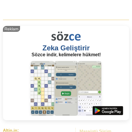
Reklam
Zeka Geliştirir
Sözce indir, kelimelere hükmet!
Altin.in:
Masaüstü Sürüm