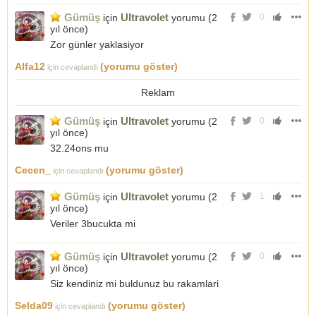
Gümüş
Ultravolet
için
yorumu (
2
0
yıl önce
)
Zor günler yaklasiyor
Alfa12
(yorumu göster)
için cevaplandı
Reklam
Gümüş
Ultravolet
için
yorumu (
2
0
yıl önce
)
32.24ons mu
Cecen_
(yorumu göster)
için cevaplandı
Gümüş
Ultravolet
için
yorumu (
2
1
yıl önce
)
Veriler 3bucukta mi
Gümüş
Ultravolet
için
yorumu (
2
0
yıl önce
)
Siz kendiniz mi buldunuz bu rakamlari
Selda09
(yorumu göster)
için cevaplandı