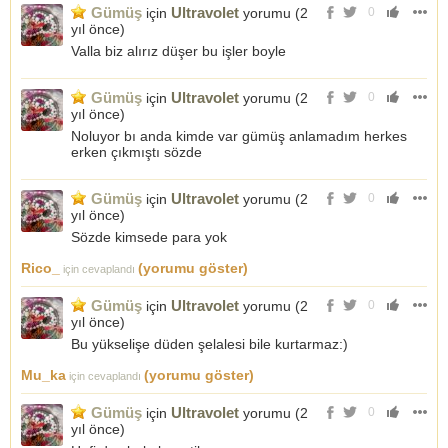
Gümüş
Ultravolet
için
yorumu (
2
0
yıl önce
)
Valla biz alırız düşer bu işler boyle
Gümüş
Ultravolet
için
yorumu (
2
0
yıl önce
)
Noluyor bı anda kimde var gümüş anlamadım herkes
erken çıkmıştı sözde
Gümüş
Ultravolet
için
yorumu (
2
0
yıl önce
)
Sözde kimsede para yok
Rico_
(yorumu göster)
için cevaplandı
Gümüş
Ultravolet
için
yorumu (
2
0
yıl önce
)
Bu yükselişe düden şelalesi bile kurtarmaz:)
Mu_ka
(yorumu göster)
için cevaplandı
Gümüş
Ultravolet
için
yorumu (
2
0
yıl önce
)