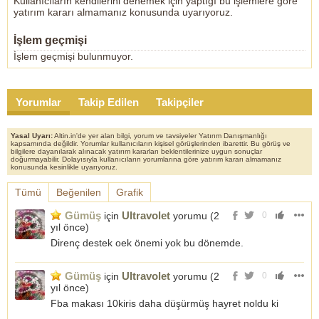
Kullanıcıların kendilerini denemek için yaptığı bu işlemlere göre
yatırım kararı almamanız konusunda uyarıyoruz.
İşlem geçmişi
İşlem geçmişi bulunmuyor.
Yorumlar
Takip Edilen
Takipçiler
Yasal Uyarı:
Altin.in'de yer alan bilgi, yorum ve tavsiyeler Yatırım Danışmanlığı
kapsamında değildir. Yorumlar kullanıcıların kişisel görüşlerinden ibarettir. Bu görüş ve
bilgilere dayanılarak alınacak yatırım kararları beklentilerinize uygun sonuçlar
doğurmayabilir. Dolayısıyla kullanıcıların yorumlarına göre yatırım kararı almamanız
konusunda kesinlikle uyarıyoruz.
Tümü
Beğenilen
Grafik
Gümüş
Ultravolet
için
yorumu (
2
0
yıl önce
)
Direnç destek oek önemi yok bu dönemde.
Gümüş
Ultravolet
için
yorumu (
2
0
yıl önce
)
Fba makası 10kiris daha düşürmüş hayret noldu ki