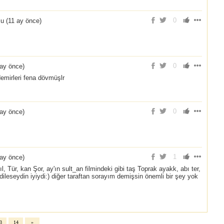
0
u (
11 ay önce
)
0
 ay önce
)
demirleri fena dövmüşlr
0
 ay önce
)
1
 ay önce
)
 Tür, kan Şor, ay'ın sult_an filmindeki gibi taş Toprak ayakk, abı ter,
ür dileseydin iyiydi:) diğer taraftan sorayım demişsin önemli bir şey yok
3
14
»