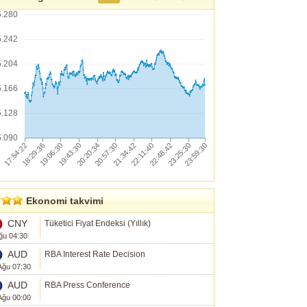
5.280
5.242
5.204
5.166
5.128
5.090
Ekonomi takvimi
CNY
Tüketici Fiyat Endeksi (Yıllık)
ğu 04:30
AUD
RBA Interest Rate Decision
Ağu 07:30
AUD
RBA Press Conference
Ağu 00:00