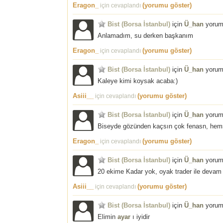
Eragon_
(yorumu göster)
için cevaplandı
Bist (Borsa İstanbul)
için
Ü_han
yorum
Anlamadım, su derken başkanım
Eragon_
(yorumu göster)
için cevaplandı
Bist (Borsa İstanbul)
için
Ü_han
yorum
Kaleye kimi koysak acaba:)
Asiii__
(yorumu göster)
için cevaplandı
Bist (Borsa İstanbul)
için
Ü_han
yorum
Biseyde gözünden kaçsın çok fenasn, hem
Eragon_
(yorumu göster)
için cevaplandı
Bist (Borsa İstanbul)
için
Ü_han
yorum
20 ekime Kadar yok, oyak trader ile devam e
Asiii__
(yorumu göster)
için cevaplandı
Bist (Borsa İstanbul)
için
Ü_han
yorum
Elimin
ayar
ı iyidir