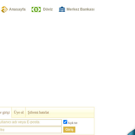
Anasayfa
Döviz
Merkez Bankası
 girişi
Üye ol
Şifremi hatırlat
ullanıcı adı veya E-posta
Açık tut
fre