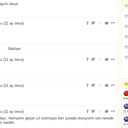
ayırlı olsun
5
5
0
u (
11 ay önce
)
5
5
5
Reklam
5
0
u (
11 ay önce
)
0
u (
11 ay önce
)
9 A
0
u (
11 ay önce
)
11 
olayı, hemşerm geçen yıl sormuştu ben şurada oturuyorm sen nerede
sn sandm
11 