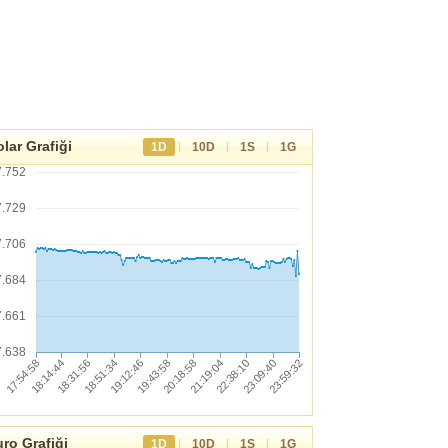
lar Grafiği
|
|
|
1D
10D
1S
1G
7.752
7.729
7.706
7.684
7.661
7.638
ro Grafiği
|
|
|
1D
10D
1S
1G