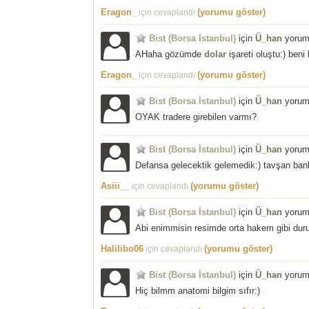
Eragon_
(yorumu göster)
için cevaplandı
Bist (Borsa İstanbul)
için
Ü_han
yorum
AHaha gözümde
dolar
işareti oluştu:) beni
Eragon_
(yorumu göster)
için cevaplandı
Bist (Borsa İstanbul)
için
Ü_han
yorum
OYAK tradere girebilen varmı?
Bist (Borsa İstanbul)
için
Ü_han
yorum
Defansa gelecektik gelemedik:) tavşan bank
Asiii__
(yorumu göster)
için cevaplandı
Bist (Borsa İstanbul)
için
Ü_han
yorum
Abi enimmisin resimde orta hakem gibi dur
Halilibo06
(yorumu göster)
için cevaplandı
Bist (Borsa İstanbul)
için
Ü_han
yorum
Hiç bilmm anatomi bilgim sıfır:)