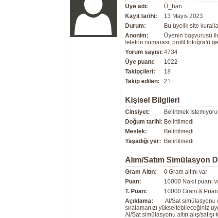
Üye adı:
Ü_han
Kayıt tarihi:
13 Mayıs 2023
Durum:
Bu üyelik site kuralla
Anonim:
Üyenin başvurusu ile
telefon numarası, profil fotoğrafı) 
Yorum sayısı:
4734
Üye puanı:
1022
Takipçileri:
18
Takip edilen:
21
Kişisel Bilgileri
Cinsiyet:
Belirtmek İstemiyor
Doğum tarihi:
Belirtilmedi
Meslek:
Belirtilmedi
Yaşadığı yer:
Belirtilmedi
Alım/Satım Simülasyon 
Gram Altın:
0 Gram altını var
Puan:
10000 Nakit puanı v
T. Puan:
10000 Gram & Puan 
Açıklama:
Al/Sat simülasyonu ü
sıralamanızı yükseltebileceğiniz u
Al/Sat simülasyonu altın alış/satış