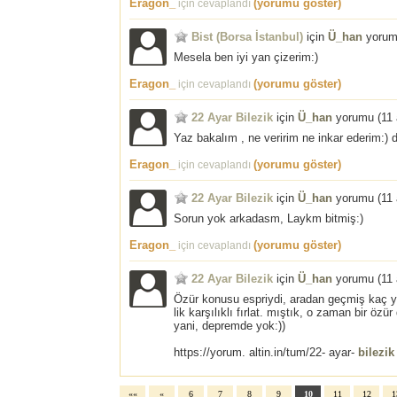
Eragon_
(yorumu göster)
için cevaplandı
Bist (Borsa İstanbul)
için
Ü_han
yorum
Mesela ben iyi yan çizerim:)
Eragon_
(yorumu göster)
için cevaplandı
22 Ayar Bilezik
için
Ü_han
yorumu (
11
Yaz bakalım , ne veririm ne inkar ederim:) 
Eragon_
(yorumu göster)
için cevaplandı
22 Ayar Bilezik
için
Ü_han
yorumu (
11
Sorun yok arkadasm, Laykm bitmiş:)
Eragon_
(yorumu göster)
için cevaplandı
22 Ayar Bilezik
için
Ü_han
yorumu (
11
Özür konusu espriydi, aradan geçmiş kaç yıl,
lik karşılıklı fırlat. mıştık, o zaman bir öz
yani, depremde yok:))
https://yorum. altin.in/tum/22- ayar-
bilezik
««
«
6
7
8
9
10
11
12
1