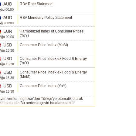
AUD
RBA Rate Statement
Ağu 00:00
AUD
RBA Monetary Policy Statement
Ağu 00:00
EUR
Harmonized Index of Consumer Prices
(YoY)
Ağu 09:00
USD
Consumer Price Index (MoM)
Ağu 15:30
USD
Consumer Price Index ex Food & Energy
(YoY)
Ağu 15:30
USD
Consumer Price Index ex Food & Energy
(MoM)
Ağu 15:30
USD
Consumer Price Index (YoY)
Ağu 15:30
vim verileri İngilizce'den Türkçe'ye otomatik olarak
irilmektedir. Bu nedenle çeviri hataları olabilir.