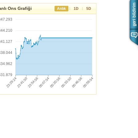
nlı Ons Grafiği
|
|
Anlık
1D
5D
347.293
344.210
341.127
338.044
334.962
331.879