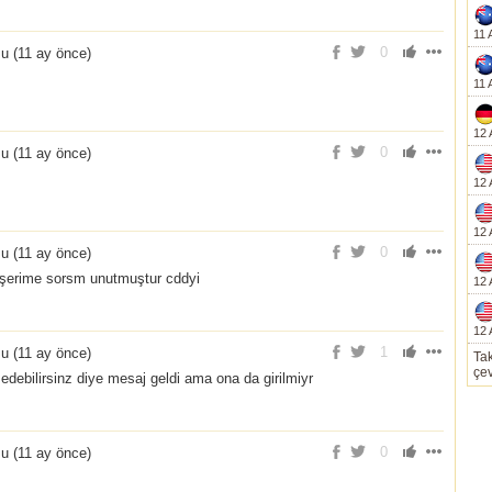
11 
0
u (
11 ay önce
)
11 
12 
0
u (
11 ay önce
)
12 
12 
0
u (
11 ay önce
)
şerime sorsm unutmuştur cddyi
12 
12 
1
u (
11 ay önce
)
Tak
çev
debilirsinz diye mesaj geldi ama ona da girilmiyr
0
u (
11 ay önce
)