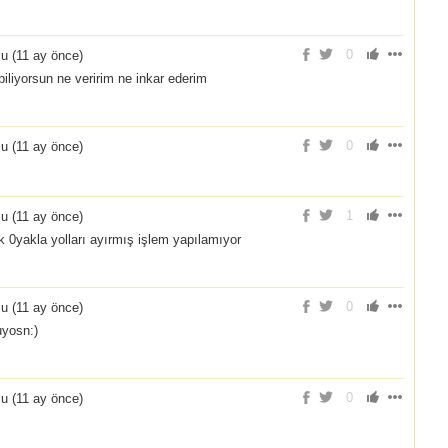
0
u (
11 ay önce
)
 biliyorsun ne veririm ne inkar ederim
0
u (
11 ay önce
)
1
u (
11 ay önce
)
 0yakla yolları ayırmış işlem yapılamıyor
0
u (
11 ay önce
)
uyosn:)
0
u (
11 ay önce
)