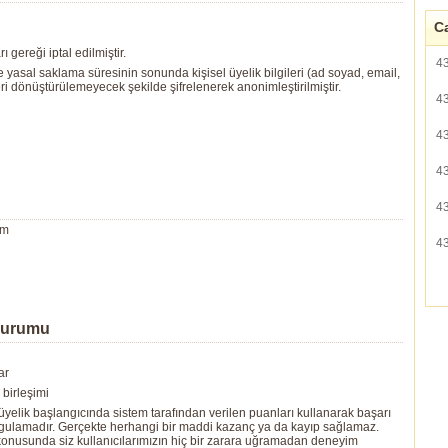
Ca
rı gereği iptal edilmiştir.
4
 yasal saklama süresinin sonunda kişisel üyelik bilgileri (ad soyad, email,
geri dönüştürülemeyecek şekilde şifrelenerek anonimleştirilmiştir.
4
4
4
4
um
4
Durumu
ar
birleşimi
yelik başlangıcında sistem tarafından verilen puanları kullanarak başarı
ygulamadır. Gerçekte herhangi bir maddi kazanç ya da kayıp sağlamaz.
ı konusunda siz kullanıcılarımızın hiç bir zarara uğramadan deneyim