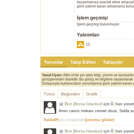
kazanmanıza aracılık etme amacıyla g
göre yatırım kararı almamanız kon
İşlem geçmişi
İşlem geçmişi bulunmuyor.
Yatırımları
12
Yorumlar
Takip Edilen
Takipçiler
Yasal Uyarı:
Altin.in'de yer alan bilgi, yorum ve tavsiyel
görüşlerinden ibarettir. Bu görüş ve bilgilere dayanılarak
Dolayısıyla kullanıcıların yorumlarına göre yatırım karar
Tümü
Beğenilen
Grafik
Bist (Borsa İstanbul)
için
Ü_han
yorum
Amin canım mekanı cennet olsun, Selda se
Selda09
(yorumu göster)
için cevaplandı
Bist (Borsa İstanbul)
için
Ü_han
yorum