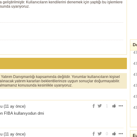
eliştirilmiştir. Kullanıcıların kendilerini denemek için yaptığı bu işlemlere
usunda uyarıyoruz.
Do
4
4
4
er Yatırım Danışmanlığı kapsamında değildir. Yorumlar kullanıcıların kişisel
 alınacak yatırım kararları beklentilerinize uygun sonuçlar doğurmayabilir.
ı almamanız konusunda kesinlikle uyarıyoruz.
4
4
1
u (
11 ay önce
)
4
n FIBA kullanıyodun dmi
0
u (
11 ay önce
)
Eu