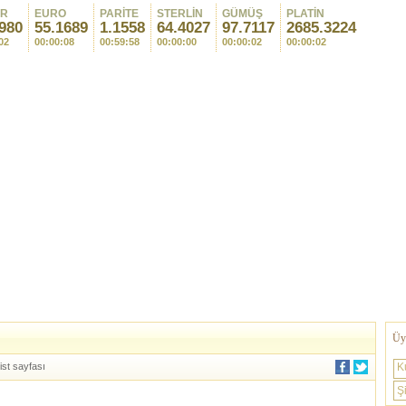
AR
EURO
PARİTE
STERLİN
GÜMÜŞ
PLATİN
980
55.1689
1.1558
64.4027
97.7117
2685.3224
02
00:00:08
00:59:58
00:00:00
00:00:02
00:00:02
Üye
ist sayfası
K
Şi