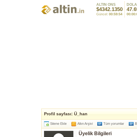
ALTIN ONS
DOL
$4342.1350
47.6
Güncel:
00:59:54
00:00:
Profil sayfası: Ü_han
Sitene Ekle
Altın Arşivi
Tüm yorumlar
B
Üyelik Bilgileri