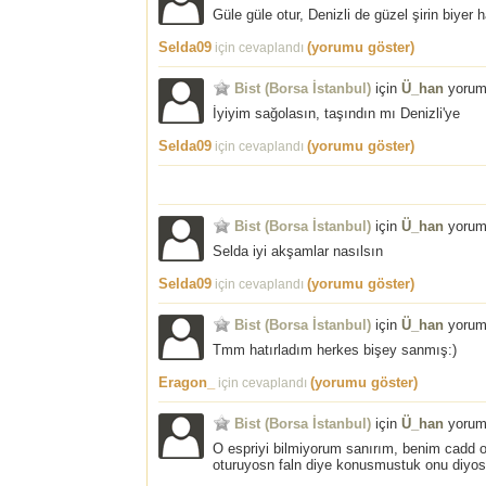
Güle güle otur, Denizli de güzel şirin biyer h
Selda09
(yorumu göster)
için cevaplandı
Bist (Borsa İstanbul)
için
Ü_han
yorum
İyiyim sağolasın, taşındın mı Denizli'ye
Selda09
(yorumu göster)
için cevaplandı
Bist (Borsa İstanbul)
için
Ü_han
yorum
Selda iyi akşamlar nasılsın
Selda09
(yorumu göster)
için cevaplandı
Bist (Borsa İstanbul)
için
Ü_han
yorum
Tmm hatırladım herkes bişey sanmış:)
Eragon_
(yorumu göster)
için cevaplandı
Bist (Borsa İstanbul)
için
Ü_han
yorum
O espriyi bilmiyorum sanırım, benim cadd 
oturuyosn faln diye konusmustuk onu diyo