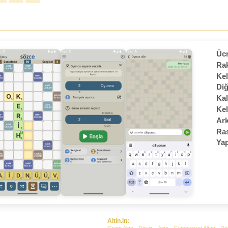
Ücr
Rak
Kel
Diğ
Kal
Kel
Ark
Ras
Yap
Altin.in: