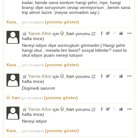
kadar, bende sana sordum hangi şehri, niye, hangi
branşı diye soruyorum cevap vermiyorsun , benim sana
trip atmm lazım :)neyse sormadım say:)
Kara__
(yorumu göster)
için cevaplandı
Yarım Altın
Ü_han
için
yorumu (
2
0
hafta önce
)
Nereyi istiyor diye sormuştum görmedin:( Hangi şehir
hangi okul , mesela fen lisesi? sosyal bilimler? nasıl bi
okul istiyor puanı nereyi tutuyor
Kara__
(yorumu göster)
için cevaplandı
Yarım Altın
Ü_han
için
yorumu (
2
0
hafta önce
)
Düşmedi sanırım
Ü_han
(yorumu göster)
için cevaplandı
Yarım Altın
Ü_han
için
yorumu (
2
0
hafta önce
)
Nereyi istiyor
Kara__
(yorumu göster)
için cevaplandı