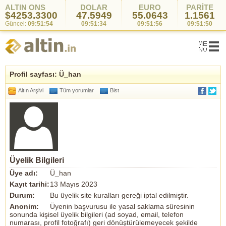
ALTIN ONS
DOLAR
EURO
PARİTE
$4253.3300
47.5949
55.0643
1.1561
Güncel:
09:51:54
09:51:34
09:51:56
09:51:50
Profil sayfası: Ü_han
Altın Arşivi
Tüm yorumlar
Bist
Üyelik Bilgileri
Üye adı:
Ü_han
Kayıt tarihi:
13 Mayıs 2023
Durum:
Bu üyelik site kuralları gereği iptal edilmiştir.
Anonim:
Üyenin başvurusu ile yasal saklama süresinin
sonunda kişisel üyelik bilgileri (ad soyad, email, telefon
numarası, profil fotoğrafı) geri dönüştürülemeyecek şekilde