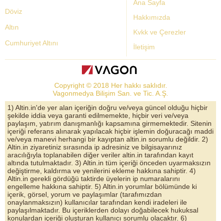
Ana Sayfa
Döviz
Hakkımızda
Altın
Kvkk ve Çerezler
Cumhuriyet Altını
İletişim
Dolar Kuru
Altın Fiyatları
Copyright © 2018 Her hakkı saklıdır.
Bist Yorum
Vagonmedya Bilişim San. ve Tic. A.Ş.
Altın Yorumları
1) Altin.in'de yer alan içeriğin doğru ve/veya güncel olduğu hiçbir
şekilde iddia veya garanti edilmemekte, hiçbir veri ve/veya
Döviz Kurları
paylaşım, yatırım danışmanlığı kapsamına girmemektedir. Sitenin
içeriği referans alınarak yapılacak hiçbir işlemin doğuracağı maddi
Çeyrek Altın
ve/veya manevi herhangi bir kayıptan altin.in sorumlu değildir. 2)
Altin.in ziyaretiniz sırasında ip adresiniz ve bilgisayarınız
Bitcoin
aracılığıyla toplanabilen diğer veriler altin.in tarafından kayıt
altında tutulmaktadır. 3) Altin.in tüm içeriği önceden uyarmaksızın
Euro/Dolar Parite
değiştirme, kaldırma ve yenilerini ekleme hakkına sahiptir. 4)
Altin.in gerekli gördüğü taktirde üyelerin ip numaralarını
Sterlin
engelleme hakkına sahiptir. 5) Altin.in yorumlar bölümünde ki
içerik, görsel, yorum ve paylaşımlar (tarafımızdan
Döviz Arşivi
onaylanmaksızın) kullanıcılar tarafından kendi iradeleri ile
paylaşılmaktadır. Bu içeriklerden dolayı doğabilecek hukuksal
konulardan içeriği oluşturan kullanıcı sorumlu olacaktır. 6)