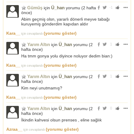
Gümüş
Ü_han
için
yorumu (
2 hafta
-1
önce
)
Abim geçmiş olsn, yararlı dönerli meyve tabağı
kuruyemiş gönderdim kapıdan aldır
Kara__
(yorumu göster)
için cevaplandı
Yarım Altın
Ü_han
için
yorumu (
2
1
hafta önce
)
Ha tmm gonya yolu diyince noluyor dedim bian:)
Kara__
(yorumu göster)
için cevaplandı
Yarım Altın
Ü_han
için
yorumu (
2
1
hafta önce
)
Kim neyi unutmamış?
Kara__
(yorumu göster)
için cevaplandı
Yarım Altın
Ü_han
için
yorumu (
2
0
hafta önce
)
İkindin kahvesi olsun prenses , eline sağlık
Azraa__
(yorumu göster)
için cevaplandı