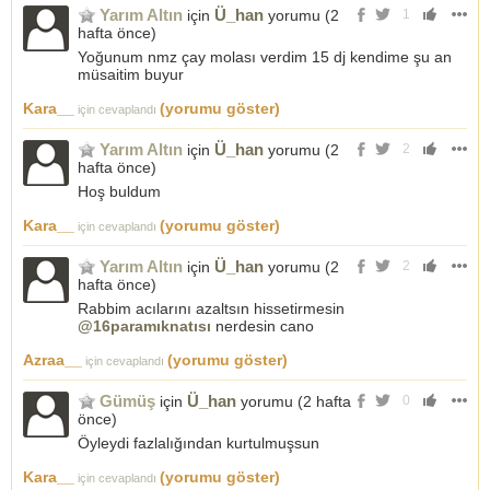
Yarım Altın
Ü_han
için
yorumu (
2
1
hafta önce
)
Yoğunum nmz çay molası verdim 15 dj kendime şu an
müsaitim buyur
Kara__
(yorumu göster)
için cevaplandı
Yarım Altın
Ü_han
için
yorumu (
2
2
hafta önce
)
Hoş buldum
Kara__
(yorumu göster)
için cevaplandı
Yarım Altın
Ü_han
için
yorumu (
2
2
hafta önce
)
Rabbim acılarını azaltsın hissetirmesin
@16paramıknatısı
nerdesin cano
Azraa__
(yorumu göster)
için cevaplandı
Gümüş
Ü_han
için
yorumu (
2 hafta
0
önce
)
Öyleydi fazlalığından kurtulmuşsun
Kara__
(yorumu göster)
için cevaplandı