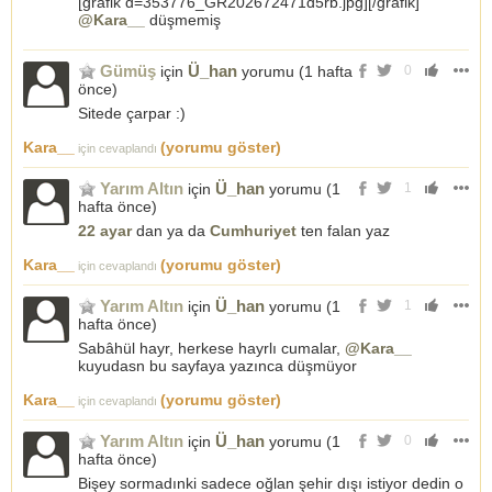
[grafik d=353776_GR202672471d5rb.jpg][/grafik]
@Kara__
düşmemiş
Gümüş
Ü_han
için
yorumu (
1 hafta
0
önce
)
Sitede çarpar :)
Kara__
(yorumu göster)
için cevaplandı
Yarım Altın
Ü_han
için
yorumu (
1
1
hafta önce
)
22 ayar
dan ya da
Cumhuriyet
ten falan yaz
Kara__
(yorumu göster)
için cevaplandı
Yarım Altın
Ü_han
için
yorumu (
1
1
hafta önce
)
Sabâhül hayr, herkese hayrlı cumalar,
@Kara__
kuyudasn bu sayfaya yazınca düşmüyor
Kara__
(yorumu göster)
için cevaplandı
Yarım Altın
Ü_han
için
yorumu (
1
0
hafta önce
)
Bişey sormadınki sadece oğlan şehir dışı istiyor dedin o