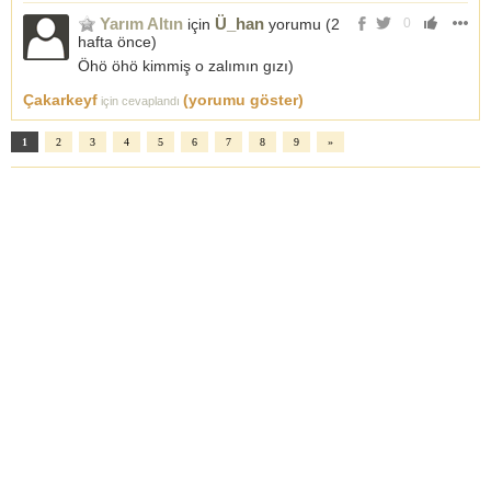
Yarım Altın
Ü_han
için
yorumu (
2
0
hafta önce
)
Öhö öhö kimmiş o zalımın gızı)
Çakarkeyf
(yorumu göster)
için cevaplandı
1
2
3
4
5
6
7
8
9
»