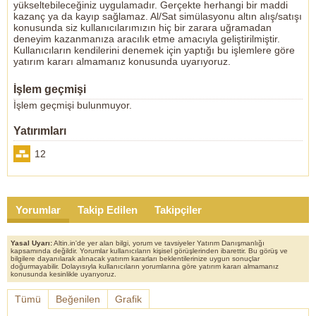
yükseltebileceğiniz uygulamadır. Gerçekte herhangi bir maddi
kazanç ya da kayıp sağlamaz. Al/Sat simülasyonu altın alış/satışı
konusunda siz kullanıcılarımızın hiç bir zarara uğramadan
deneyim kazanmanıza aracılık etme amacıyla geliştirilmiştir.
Kullanıcıların kendilerini denemek için yaptığı bu işlemlere göre
yatırım kararı almamanız konusunda uyarıyoruz.
İşlem geçmişi
İşlem geçmişi bulunmuyor.
Yatırımları
12
Yorumlar
Takip Edilen
Takipçiler
Yasal Uyarı:
Altin.in'de yer alan bilgi, yorum ve tavsiyeler Yatırım Danışmanlığı
kapsamında değildir. Yorumlar kullanıcıların kişisel görüşlerinden ibarettir. Bu görüş ve
bilgilere dayanılarak alınacak yatırım kararları beklentilerinize uygun sonuçlar
doğurmayabilir. Dolayısıyla kullanıcıların yorumlarına göre yatırım kararı almamanız
konusunda kesinlikle uyarıyoruz.
Tümü
Beğenilen
Grafik