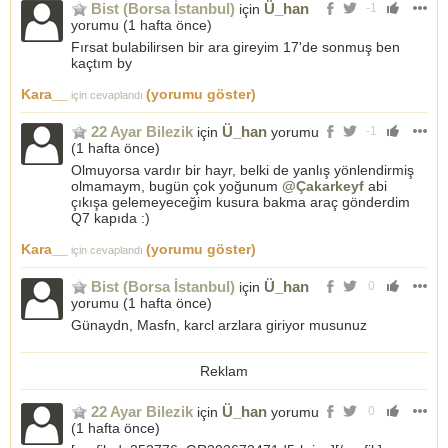
Bist (Borsa İstanbul)
Ü_han
için
-1
yorumu (
1 hafta önce
)
Fırsat bulabilirsen bir ara gireyim 17'de sonmuş ben
kaçtım by
Kara__
(yorumu göster)
için cevaplandı
22 Ayar Bilezik
Ü_han
için
yorumu
-1
(
1 hafta önce
)
Olmuyorsa vardır bir hayr, belki de yanlış yönlendirmiş
olmamaym, bugün çok yoğunum
@Çakarkeyf
abi
çıkışa gelemeyeceğim kusura bakma araç gönderdim
Q7 kapıda :)
Kara__
(yorumu göster)
için cevaplandı
Bist (Borsa İstanbul)
Ü_han
için
0
yorumu (
1 hafta önce
)
Günaydn, Masfn, karcl arzlara giriyor musunuz
Reklam
22 Ayar Bilezik
Ü_han
için
yorumu
0
(
1 hafta önce
)