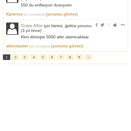
550 du enflasyon dusuyuior
Kprenss
(yorumu göster)
için cevaplandı
0
Gram Altın
tancu_golcu
için
yorumu
(
3 yıl önce
)
Kkm dönüşte 5000 altin alamicaklaar
altinmaster
(yorumu göster)
için cevaplandı
1
2
3
4
5
6
7
8
9
»