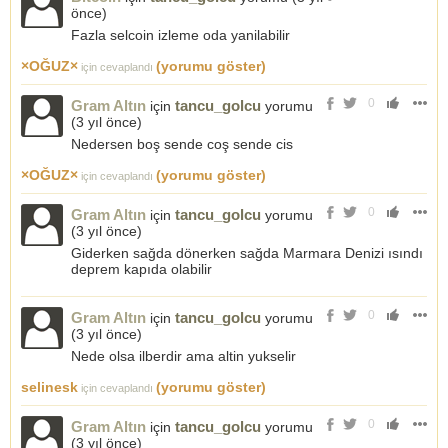
önce
)
Fazla selcoin izleme oda yanilabilir
×OĞUZ×
(yorumu göster)
için cevaplandı
0
Gram Altın
tancu_golcu
için
yorumu
(
3 yıl önce
)
Nedersen boş sende coş sende cis
×OĞUZ×
(yorumu göster)
için cevaplandı
0
Gram Altın
tancu_golcu
için
yorumu
(
3 yıl önce
)
Giderken sağda dönerken sağda Marmara Denizi ısındı
deprem kapıda olabilir
0
Gram Altın
tancu_golcu
için
yorumu
(
3 yıl önce
)
Nede olsa ilberdir ama altin yukselir
selinesk
(yorumu göster)
için cevaplandı
0
Gram Altın
tancu_golcu
için
yorumu
(
3 yıl önce
)