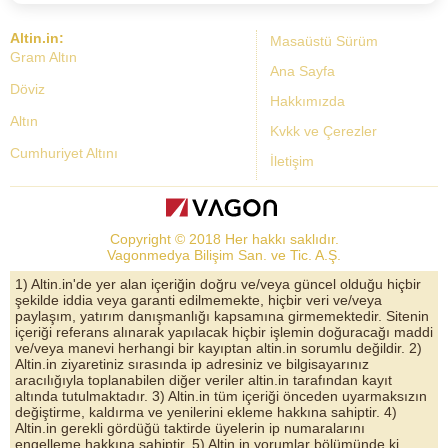
Altin.in:
Masaüstü Sürüm
Gram Altın
Ana Sayfa
Döviz
Hakkımızda
Altın
Kvkk ve Çerezler
Cumhuriyet Altını
İletişim
Dolar Kuru
Altın Fiyatları
Copyright © 2018 Her hakkı saklıdır.
Bist Yorum
Vagonmedya Bilişim San. ve Tic. A.Ş.
Altın Yorumları
1) Altin.in'de yer alan içeriğin doğru ve/veya güncel olduğu hiçbir
şekilde iddia veya garanti edilmemekte, hiçbir veri ve/veya
Döviz Kurları
paylaşım, yatırım danışmanlığı kapsamına girmemektedir. Sitenin
içeriği referans alınarak yapılacak hiçbir işlemin doğuracağı maddi
Çeyrek Altın
ve/veya manevi herhangi bir kayıptan altin.in sorumlu değildir. 2)
Altin.in ziyaretiniz sırasında ip adresiniz ve bilgisayarınız
Bitcoin
aracılığıyla toplanabilen diğer veriler altin.in tarafından kayıt
altında tutulmaktadır. 3) Altin.in tüm içeriği önceden uyarmaksızın
Euro/Dolar Parite
değiştirme, kaldırma ve yenilerini ekleme hakkına sahiptir. 4)
Altin.in gerekli gördüğü taktirde üyelerin ip numaralarını
Sterlin
engelleme hakkına sahiptir. 5) Altin.in yorumlar bölümünde ki