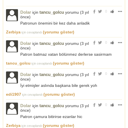
0
Dolar
tancu_golcu
için
yorumu (
3 yıl
önce
)
Patronun önemini bir kez daha anladik
Zerbiya
(yorumu göster)
için cevaplandı
0
Dolar
tancu_golcu
için
yorumu (
3 yıl
önce
)
Patron batmaz vatan bölünmez derlerse sasirmam
tancu_golcu
(yorumu göster)
için cevaplandı
0
Dolar
tancu_golcu
için
yorumu (
3 yıl
önce
)
İyi etmişler aslında başkana bile gerek yoh
edi1907
(yorumu göster)
için cevaplandı
0
Dolar
tancu_golcu
için
yorumu (
3 yıl
önce
)
Patron çamura bitirirse ezanlar hic
Zerbiya
(yorumu göster)
için cevaplandı