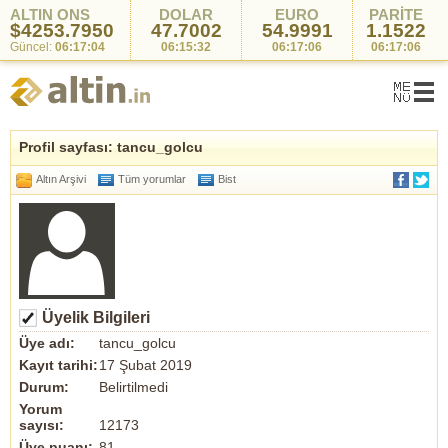
ALTIN ONS
DOLAR
EURO
PARİTE
$4253.7950
47.7002
54.9991
1.1522
Güncel:
06:17:04
06:15:32
06:17:06
06:17:06
Profil sayfası: tancu_golcu
Altın Arşivi
Tüm yorumlar
Bist
Üyelik Bilgileri
Üye adı:
tancu_golcu
Kayıt tarihi:
17 Şubat 2019
Durum:
Belirtilmedi
Yorum
sayısı:
12173
Üye puanı:
81