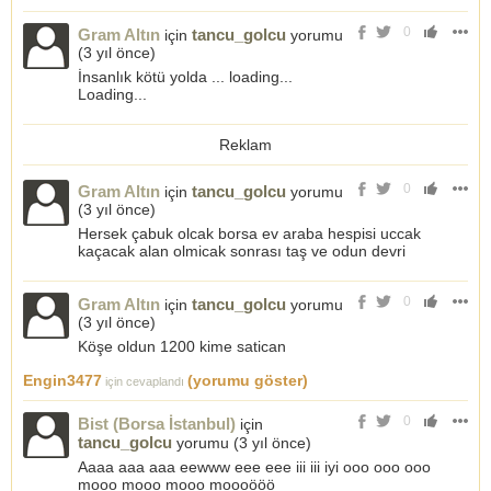
0
Gram Altın
tancu_golcu
için
yorumu
(
3 yıl önce
)
İnsanlık kötü yolda ... loading...
Loading...
Reklam
0
Gram Altın
tancu_golcu
için
yorumu
(
3 yıl önce
)
Hersek çabuk olcak borsa ev araba hespisi uccak
kaçacak alan olmicak sonrası taş ve odun devri
0
Gram Altın
tancu_golcu
için
yorumu
(
3 yıl önce
)
Köşe oldun 1200 kime satican
Engin3477
(yorumu göster)
için cevaplandı
0
Bist (Borsa İstanbul)
için
tancu_golcu
yorumu (
3 yıl önce
)
Aaaa aaa aaa eewww eee eee iii iii iyi ooo ooo ooo
mooo mooo mooo moooööö