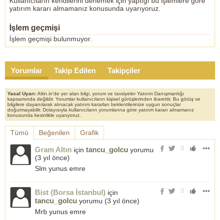
Kullanıcıların kendilerini denemek için yaptığı bu işlemlere göre
yatırım kararı almamanız konusunda uyarıyoruz.
İşlem geçmişi
İşlem geçmişi bulunmuyor.
Yorumlar
Takip Edilen
Takipçiler
Yasal Uyarı:
Altin.in'de yer alan bilgi, yorum ve tavsiyeler Yatırım Danışmanlığı
kapsamında değildir. Yorumlar kullanıcıların kişisel görüşlerinden ibarettir. Bu görüş ve
bilgilere dayanılarak alınacak yatırım kararları beklentilerinize uygun sonuçlar
doğurmayabilir. Dolayısıyla kullanıcıların yorumlarına göre yatırım kararı almamanız
konusunda kesinlikle uyarıyoruz.
Tümü
Beğenilen
Grafik
0
Gram Altın
tancu_golcu
için
yorumu
(
3 yıl önce
)
Slm yunus emre
0
Bist (Borsa İstanbul)
için
tancu_golcu
yorumu (
3 yıl önce
)
Mrb yunus emre