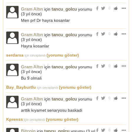
0
Gram Altın
tancu_golcu
için
yorumu
(
3 yıl önce
)
Men prf Dr hayra kosanlar
0
Gram Altın
tancu_golcu
için
yorumu
(
3 yıl önce
)
Hayra kosanlar
serdarsa
(yorumu göster)
için cevaplandı
0
Gram Altın
tancu_golcu
için
yorumu
(
3 yıl önce
)
Bu 9 olmali
Bay_Bayburtlu
(yorumu göster)
için cevaplandı
0
Gram Altın
tancu_golcu
için
yorumu
(
3 yıl önce
)
arttik kıyamet senaryosu baskadi
Kprenss
(yorumu göster)
için cevaplandı
0
Bitcoin
tancu_golcu
için
yorumu (
3 yıl