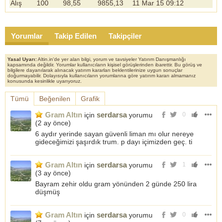
Alış
100
98,55
9855,13
11 Mar 15 09:12
Yorumlar
Takip Edilen
Takipçiler
Yasal Uyarı:
Altin.in'de yer alan bilgi, yorum ve tavsiyeler Yatırım Danışmanlığı
kapsamında değildir. Yorumlar kullanıcıların kişisel görüşlerinden ibarettir. Bu görüş ve
bilgilere dayanılarak alınacak yatırım kararları beklentilerinize uygun sonuçlar
doğurmayabilir. Dolayısıyla kullanıcıların yorumlarına göre yatırım kararı almamanız
konusunda kesinlikle uyarıyoruz.
Tümü
Beğenilen
Grafik
Gram Altın
serdarsa
için
yorumu
0
(
2 ay önce
)
6 aydır yerinde sayan güvenli liman mı olur nereye
gideceğimizi şaşırdık trum. p dayı içimizden geç. ti
Gram Altın
serdarsa
için
yorumu
1
(
3 ay önce
)
Bayram zehir oldu gram yönünden 2 günde 250 lira
düşmüş
Gram Altın
serdarsa
için
yorumu
0