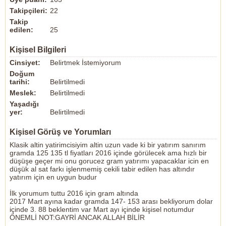
Takipçileri:
22
Takip
edilen:
25
Kişisel Bilgileri
Cinsiyet:
Belirtmek İstemiyorum
Doğum
tarihi:
Belirtilmedi
Meslek:
Belirtilmedi
Yaşadığı
yer:
Belirtilmedi
Kişisel Görüş ve Yorumları
Klasik altin yatirimcisiyim altin uzun vade ki bir yatırım sanırım
gramda 125 135 tl fiyatları 2016 içinde görülecek ama hızlı bir
düşüşe geçer mi onu gorucez gram yatırımı yapacaklar icin en
düşük al sat farkı işlenmemiş cekili tabir edilen has altındır
yatırım için en uygun budur
İlk yorumum tuttu 2016 için gram altında
2017 Mart ayına kadar gramda 147- 153 arası bekliyorum dolar
içinde 3. 88 beklentim var Mart ayı içinde kişisel notumdur
ÖNEMLİ NOT:GAYRİ ANCAK ALLAH BİLİR