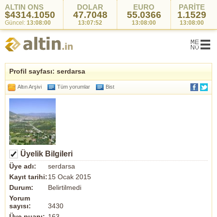
ALTIN ONS
DOLAR
EURO
PARİTE
$4314.1050
47.7048
55.0366
1.1529
Güncel:
13:08:00
13:07:52
13:08:00
13:08:00
Profil sayfası: serdarsa
Altın Arşivi
Tüm yorumlar
Bist
Üyelik Bilgileri
Üye adı:
serdarsa
Kayıt tarihi:
15 Ocak 2015
Durum:
Belirtilmedi
Yorum
sayısı:
3430
Üye puanı:
163