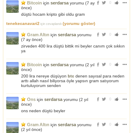
Bitcoin
serdarsa
için
yorumu (
7 ay
0
önce
)
düştü hocam kripto gibi oldu gram
tenekecanavari2
(yorumu göster)
için cevaplandı
Gram Altın
serdarsa
için
yorumu
0
(
7 ay önce
)
zirveden 400 lira düştü bittik mi beyler canım çok sıkkın
ya
Bitcoin
serdarsa
için
yorumu (
2 yıl
0
önce
)
200 lira nereye düşüyon
btc
denen sayısal para neden
arttı allah nasıl biliyorsa öyle yapsın gram satıyorum
kurtuluyorum senden
Ons
serdarsa
için
yorumu (
2 yıl
0
önce
)
ons neden düştü beyler
Gram Altın
serdarsa
için
yorumu
0
(
2 yıl önce
)