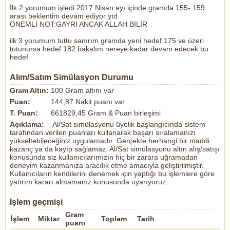
İlk 2 yorumum işledi 2017 Nisan ayı içinde gramda 155- 159
arası beklentim devam ediyor ytd
ÖNEMLİ NOT:GAYRİ ANCAK ALLAH BİLİR
ilk 3 yorumum tuttu sanırım gramda yeni hedef 175 ve üzeri
tutunursa hedef 182 bakalım nereye kadar devam edecek bu
hedef
Alım/Satım Simülasyon Durumu
Gram Altın:
100 Gram altını var
Puan:
144,87 Nakit puanı var
T. Puan:
661829,45 Gram & Puan birleşimi
Açıklama:
Al/Sat simülasyonu üyelik başlangıcında sistem
tarafından verilen puanları kullanarak başarı sıralamanızı
yükseltebileceğiniz uygulamadır. Gerçekte herhangi bir maddi
kazanç ya da kayıp sağlamaz. Al/Sat simülasyonu altın alış/satışı
konusunda siz kullanıcılarımızın hiç bir zarara uğramadan
deneyim kazanmanıza aracılık etme amacıyla geliştirilmiştir.
Kullanıcıların kendilerini denemek için yaptığı bu işlemlere göre
yatırım kararı almamanız konusunda uyarıyoruz.
İşlem geçmişi
Gram
İşlem
Miktar
Toplam
Tarih
puanı