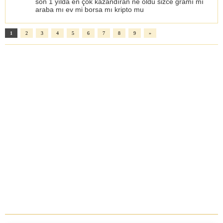
son 1 yılda en çok kazandıran ne oldu sizce gramı mı
araba mı ev mi borsa mı kripto mu
1
2
3
4
5
6
7
8
9
»