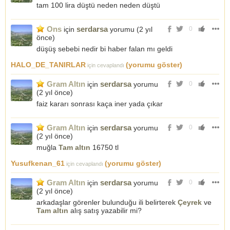
tam 100 lira düştü neden neden düştü
Ons
serdarsa
için
yorumu (
2 yıl
0
önce
)
düşüş sebebi nedir bi haber falan mı geldi
HALO_DE_TANIRLAR
(yorumu göster)
için cevaplandı
Gram Altın
serdarsa
için
yorumu
0
(
2 yıl önce
)
faiz kararı sonrası kaça iner yada çıkar
Gram Altın
serdarsa
için
yorumu
0
(
2 yıl önce
)
muğla
Tam altın
16750 tl
Yusufkenan_61
(yorumu göster)
için cevaplandı
Gram Altın
serdarsa
için
yorumu
0
(
2 yıl önce
)
arkadaşlar görenler bulunduğu ili belirterek
Çeyrek
ve
Tam altın
alış satış yazabilir mi?