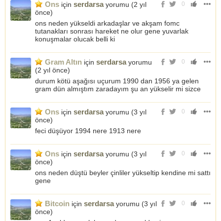
Ons
serdarsa
için
yorumu (
2 yıl
0
önce
)
ons neden yükseldi arkadaşlar ve akşam fomc
tutanakları sonrası hareket ne olur gene yuvarlak
konuşmalar olucak belli ki
Gram Altın
serdarsa
için
yorumu
0
(
2 yıl önce
)
durum kötü aşağısı uçurum 1990 dan 1956 ya gelen
gram dün almıştım zaradayım şu an yükselir mi sizce
Ons
serdarsa
için
yorumu (
3 yıl
0
önce
)
feci düşüyor 1994 nere 1913 nere
Ons
serdarsa
için
yorumu (
3 yıl
0
önce
)
ons neden düştü beyler çinliler yükseltip kendine mi sattı
gene
Bitcoin
serdarsa
için
yorumu (
3 yıl
0
önce
)