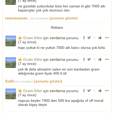
(
7 ay önce
)
ne güzelde yutturdular bize her zaman ki gibi 7000 altı
kapanışlar çok çok olumsuz olur.
tatarramazan_
(yorumu göster)
için cevaplandı
Reklam
Gram Altın
serdarsa
için
yorumu
0
(
7 ay önce
)
hapı yuttuk ki ne yuttuk 7000 altı kalıcı olursa çok kötü
Gram Altın
serdarsa
için
yorumu
0
(
7 ay önce
)
yok ilk defa almadım zaten en son bankadan gram
aldığımda gram fiyatı 400 tl idi
EmDi
(yorumu göster)
için cevaplandı
Gram Altın
serdarsa
için
yorumu
0
(
7 ay önce
)
napcaz beyler 7900 den 500 lira aşağıda of off moral
olarak bişey deyin