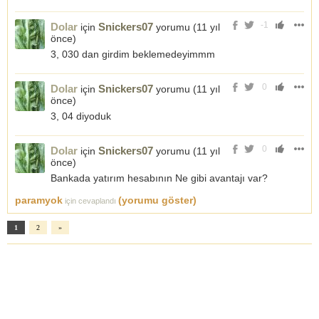
-1
Dolar
Snickers07
için
yorumu (
11 yıl
önce
)
3, 030 dan girdim beklemedeyimmm
0
Dolar
Snickers07
için
yorumu (
11 yıl
önce
)
3, 04 diyoduk
0
Dolar
Snickers07
için
yorumu (
11 yıl
önce
)
Bankada yatırım hesabının Ne gibi avantajı var?
paramyok
(yorumu göster)
için cevaplandı
1
2
»