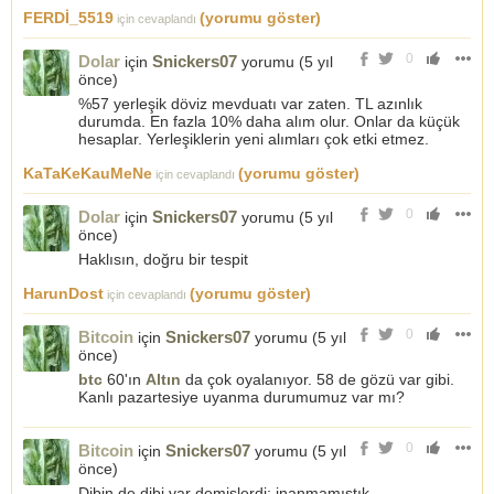
FERDİ_5519
(yorumu göster)
için cevaplandı
0
Dolar
Snickers07
için
yorumu (
5 yıl
önce
)
%57 yerleşik döviz mevduatı var zaten. TL azınlık
durumda. En fazla 10% daha alım olur. Onlar da küçük
hesaplar. Yerleşiklerin yeni alımları çok etki etmez.
KaTaKeKauMeNe
(yorumu göster)
için cevaplandı
0
Dolar
Snickers07
için
yorumu (
5 yıl
önce
)
Haklısın, doğru bir tespit
HarunDost
(yorumu göster)
için cevaplandı
0
Bitcoin
Snickers07
için
yorumu (
5 yıl
önce
)
btc
60'ın
Altın
da çok oyalanıyor. 58 de gözü var gibi.
Kanlı pazartesiye uyanma durumumuz var mı?
0
Bitcoin
Snickers07
için
yorumu (
5 yıl
önce
)
Dibin de dibi var demişlerdi; inanmamıştık...