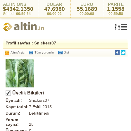
ALTIN ONS
DOLAR
EURO
PARİTE
$4342.1350
47.6980
55.1689
1.1558
Güncel:
00:59:54
00:00:02
00:00:08
00:59:58
Profil sayfası: Snickers07
Altın Arşivi
Tüm yorumlar
Bist
Üyelik Bilgileri
Üye adı:
Snickers07
Kayıt tarihi:
7 Eylül 2015
Durum:
Belirtilmedi
Yorum
sayısı:
25
Üye puanı:
0