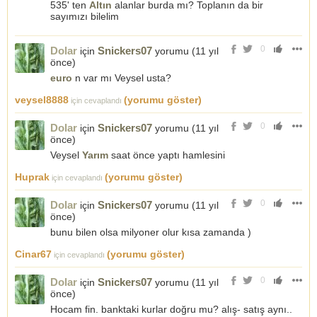
535' ten
Altın
alanlar burda mı? Toplanın da bir
sayımızı bilelim
0
Dolar
Snickers07
için
yorumu (
11 yıl
önce
)
euro
n var mı Veysel usta?
veysel8888
(yorumu göster)
için cevaplandı
0
Dolar
Snickers07
için
yorumu (
11 yıl
önce
)
Veysel
Yarım
saat önce yaptı hamlesini
Huprak
(yorumu göster)
için cevaplandı
0
Dolar
Snickers07
için
yorumu (
11 yıl
önce
)
bunu bilen olsa milyoner olur kısa zamanda )
Cinar67
(yorumu göster)
için cevaplandı
0
Dolar
Snickers07
için
yorumu (
11 yıl
önce
)
Hocam fin. banktaki kurlar doğru mu? alış- satış aynı..