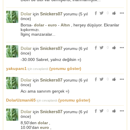
0
Dolar
Snickers07
için
yorumu (
5 yıl
önce
)
Borsa-
dolar
-
euro
-
Altın
, herşey düşüyor. Ekranlar
kıpkırmızı.
İlginç manzaralar...
0
Dolar
Snickers07
için
yorumu (
6 yıl
önce
)
-30.000 Sabret, yalnız değilsin =)
yakuparc1
(yorumu göster)
için cevaplandı
0
Dolar
Snickers07
için
yorumu (
6 yıl
önce
)
Acı ama sanırım gerçek =)
DolarUzmani65
(yorumu göster)
için cevaplandı
0
Dolar
Snickers07
için
yorumu (
6 yıl
önce
)
8,50'den
dolar
,
10.00'dan
euro
,