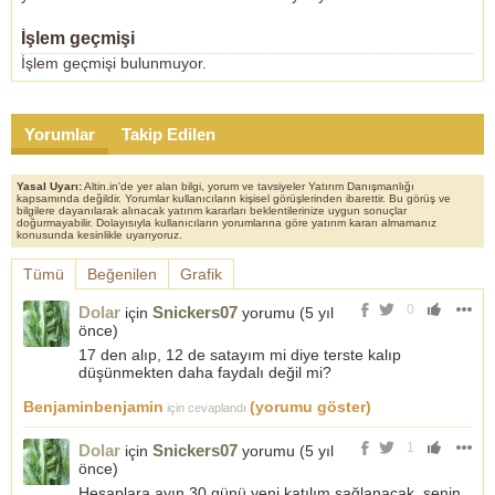
İşlem geçmişi
İşlem geçmişi bulunmuyor.
Yorumlar
Takip Edilen
Yasal Uyarı:
Altin.in'de yer alan bilgi, yorum ve tavsiyeler Yatırım Danışmanlığı
kapsamında değildir. Yorumlar kullanıcıların kişisel görüşlerinden ibarettir. Bu görüş ve
bilgilere dayanılarak alınacak yatırım kararları beklentilerinize uygun sonuçlar
doğurmayabilir. Dolayısıyla kullanıcıların yorumlarına göre yatırım kararı almamanız
konusunda kesinlikle uyarıyoruz.
Tümü
Beğenilen
Grafik
0
Dolar
Snickers07
için
yorumu (
5 yıl
önce
)
17 den alıp, 12 de satayım mi diye terste kalıp
düşünmekten daha faydalı değil mi?
Benjaminbenjamin
(yorumu göster)
için cevaplandı
1
Dolar
Snickers07
için
yorumu (
5 yıl
önce
)
Hesaplara ayın 30 günü yeni katılım sağlanacak. senin