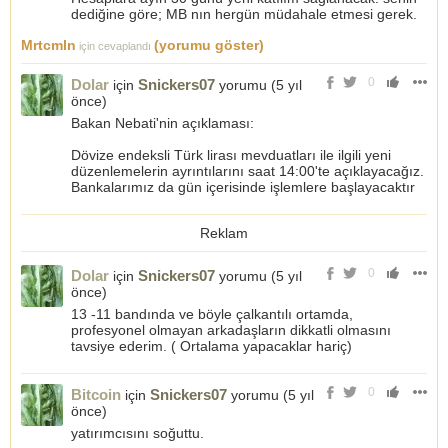
dediğine göre; MB nın hergün müdahale etmesi gerek.
Mrtcmln
(yorumu göster)
için cevaplandı
0
Dolar
Snickers07
için
yorumu (
5 yıl
önce
)
Bakan Nebati'nin açıklaması:
Dövize endeksli Türk lirası mevduatları ile ilgili yeni
düzenlemelerin ayrıntılarını saat 14:00'te açıklayacağız.
Bankalarımız da gün içerisinde işlemlere başlayacaktır
Reklam
0
Dolar
Snickers07
için
yorumu (
5 yıl
önce
)
13 -11 bandında ve böyle çalkantılı ortamda,
profesyonel olmayan arkadaşların dikkatli olmasını
tavsiye ederim. ( Ortalama yapacaklar hariç)
0
Bitcoin
Snickers07
için
yorumu (
5 yıl
önce
)
yatırımcısını soğuttu.