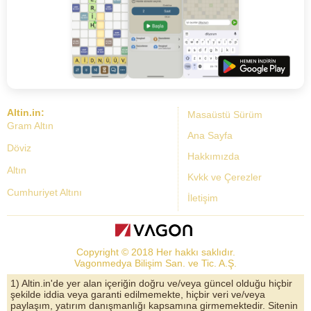
Altin.in:
Masaüstü Sürüm
Gram Altın
Ana Sayfa
Döviz
Hakkımızda
Altın
Kvkk ve Çerezler
Cumhuriyet Altını
İletişim
Dolar Kuru
Altın Fiyatları
Copyright © 2018 Her hakkı saklıdır.
Bist Yorum
Vagonmedya Bilişim San. ve Tic. A.Ş.
Altın Yorumları
1) Altin.in'de yer alan içeriğin doğru ve/veya güncel olduğu hiçbir
şekilde iddia veya garanti edilmemekte, hiçbir veri ve/veya
Döviz Kurları
paylaşım, yatırım danışmanlığı kapsamına girmemektedir. Sitenin