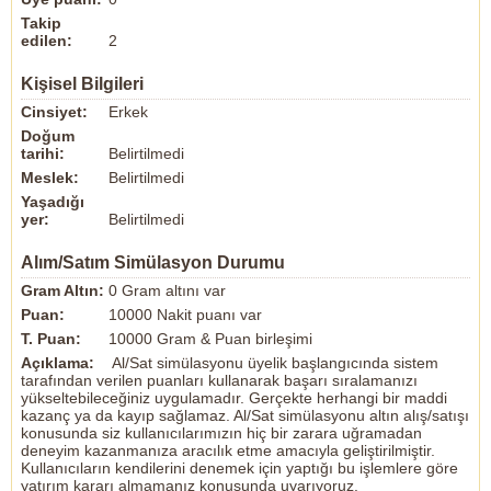
Takip
edilen:
2
Kişisel Bilgileri
Cinsiyet:
Erkek
Doğum
tarihi:
Belirtilmedi
Meslek:
Belirtilmedi
Yaşadığı
yer:
Belirtilmedi
Alım/Satım Simülasyon Durumu
Gram Altın:
0 Gram altını var
Puan:
10000 Nakit puanı var
T. Puan:
10000 Gram & Puan birleşimi
Açıklama:
Al/Sat simülasyonu üyelik başlangıcında sistem
tarafından verilen puanları kullanarak başarı sıralamanızı
yükseltebileceğiniz uygulamadır. Gerçekte herhangi bir maddi
kazanç ya da kayıp sağlamaz. Al/Sat simülasyonu altın alış/satışı
konusunda siz kullanıcılarımızın hiç bir zarara uğramadan
deneyim kazanmanıza aracılık etme amacıyla geliştirilmiştir.
Kullanıcıların kendilerini denemek için yaptığı bu işlemlere göre
yatırım kararı almamanız konusunda uyarıyoruz.