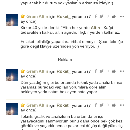
yapılacak bir durum yok yaslanın arkanıza izleyin:)
Gram Altın
Roket_
için
yorumu (
7
0
ay önce
)
Kirkor 40 yıldır der ki: ‘'Altın her yerde
Altın
. Kağıt
tedavülden kalkar, altın ağırdır. Hiçbir yerden kalkmaz.
Felaket tellallılğı yapanlara irtibat etmeyin. Şuan tekniğe
göre değil klavye üzerinden yön veriliyor. :)
Reklam
Gram Altın
Roket_
için
yorumu (
7
0
ay önce
)
Dün yazdığım gibi bu ortamda teknik yada analiz bir işe
yaramaz buradaki yapılan yorumlara göre alım
bekleyen yada satım bekleyen hata yapar
Gram Altın
Roket_
için
yorumu (
7
0
ay önce
)
Teknik, grafik ve analizlerin bu ortamda bı işe
yarayacağını sanmıyorum bunu daha önce pek çok kez
gördük ve yaşadık bence pazartesi düşüş değil yükseliş