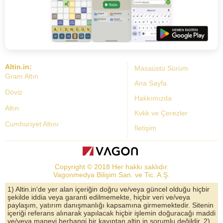
Altin.in:
Masaüstü Sürüm
Gram Altın
Ana Sayfa
Döviz
Hakkımızda
Altın
Kvkk ve Çerezler
Cumhuriyet Altını
İletişim
Dolar Kuru
Altın Fiyatları
Copyright © 2018 Her hakkı saklıdır.
Bist Yorum
Vagonmedya Bilişim San. ve Tic. A.Ş.
Altın Yorumları
1) Altin.in'de yer alan içeriğin doğru ve/veya güncel olduğu hiçbir
şekilde iddia veya garanti edilmemekte, hiçbir veri ve/veya
Döviz Kurları
paylaşım, yatırım danışmanlığı kapsamına girmemektedir. Sitenin
içeriği referans alınarak yapılacak hiçbir işlemin doğuracağı maddi
Çeyrek Altın
ve/veya manevi herhangi bir kayıptan altin.in sorumlu değildir. 2)