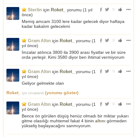
Sterlin
Roket_
için
yorumu (
1 yıl
0
önce
)
Memiş amcam 3100 lere kadar gelecek diyor haftaya
kadar bakalım gelecekmi
Gram Altın
Roket_
için
yorumu (
1
0
yıl önce
)
İmzalar atılınca 3800 ila 3900 arası fiyatlar ve bir süre
orda yerleşir. Kimi 3580 diyor ben ihtimal vermiyorum
Gram Altın
Roket_
için
yorumu (
1
0
yıl önce
)
Geliyor gelmekte olan
Roket_
(yorumu göster)
için cevaplandı
Gram Altın
Roket_
için
yorumu (
1
0
yıl önce
)
Bence ön görülen düşüş henüz olmadı bir miktar yukarı
gitme olasılığı muhtemel fakat 4 binin
altını
görmeden
yükseliş başlayacağını sanmıyorum.