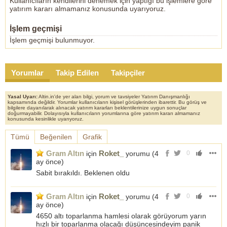
Kullanıcıların kendilerini denemek için yaptığı bu işlemlere göre
yatırım kararı almamanız konusunda uyarıyoruz.
İşlem geçmişi
İşlem geçmişi bulunmuyor.
Yorumlar
Takip Edilen
Takipçiler
Yasal Uyarı:
Altin.in'de yer alan bilgi, yorum ve tavsiyeler Yatırım Danışmanlığı
kapsamında değildir. Yorumlar kullanıcıların kişisel görüşlerinden ibarettir. Bu görüş ve
bilgilere dayanılarak alınacak yatırım kararları beklentilerinize uygun sonuçlar
doğurmayabilir. Dolayısıyla kullanıcıların yorumlarına göre yatırım kararı almamanız
konusunda kesinlikle uyarıyoruz.
Tümü
Beğenilen
Grafik
Gram Altın
Roket_
için
yorumu (
4
0
ay önce
)
Sabit bırakıldı. Beklenen oldu
Gram Altın
Roket_
için
yorumu (
4
0
ay önce
)
4650 altı toparlanma hamlesi olarak görüyorum yarın
hızlı bir toparlanma olacağı düşüncesindeyim panik