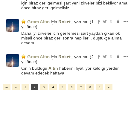
için biraz geri gelmesi şart yeni zirveler bizi bekliyor ama
önce biraz geri gelmeliyiz
Gram Altın
Roket_
için
yorumu (
1
0
yıl önce
)
Daha iyi zirveler için gerilemesi şart yaydan çıkan ok
misali önce biraz geri sonra hep ileri.. düştükçe alıma
devam
Gram Altın
Roket_
için
yorumu (
2
0
yıl önce
)
Çinin bulduğu
Altın
haberini fiyatlıyor kaldığı yerden
devam edecek haftaya
««
«
1
2
3
4
5
6
7
8
9
»