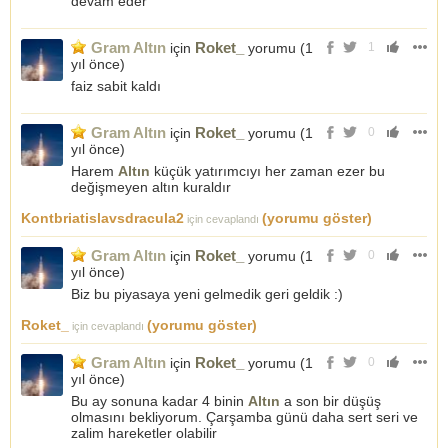
devam eder
Gram Altın
Roket_
için
yorumu (
1
1
yıl önce
)
faiz sabit kaldı
Gram Altın
Roket_
için
yorumu (
1
0
yıl önce
)
Harem
Altın
küçük yatırımcıyı her zaman ezer bu
değişmeyen altın kuraldır
Kontbriatislavsdracula2
(yorumu göster)
için cevaplandı
Gram Altın
Roket_
için
yorumu (
1
0
yıl önce
)
Biz bu piyasaya yeni gelmedik geri geldik :)
Roket_
(yorumu göster)
için cevaplandı
Gram Altın
Roket_
için
yorumu (
1
0
yıl önce
)
Bu ay sonuna kadar 4 binin
Altın
a son bir düşüş
olmasını bekliyorum. Çarşamba günü daha sert seri ve
zalim hareketler olabilir