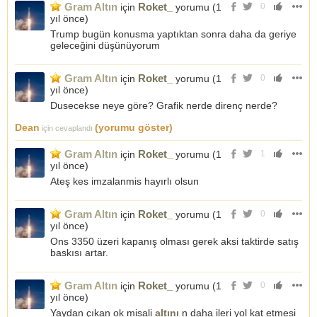
Gram Altın
Roket_
için
yorumu (
1
0
yıl önce
)
Trump bugün konusma yaptıktan sonra daha da geriye
geleceğini düşünüyorum
Gram Altın
Roket_
için
yorumu (
1
0
yıl önce
)
Dusecekse neye göre? Grafik nerde direnç nerde?
Dean
(yorumu göster)
için cevaplandı
Gram Altın
Roket_
için
yorumu (
1
1
yıl önce
)
Ateş kes imzalanmis hayırlı olsun
Gram Altın
Roket_
için
yorumu (
1
0
yıl önce
)
Ons 3350 üzeri kapanış olması gerek aksi taktirde satış
baskısı artar.
Gram Altın
Roket_
için
yorumu (
1
0
yıl önce
)
Yaydan çıkan ok misali
altını
n daha ileri yol kat etmesi