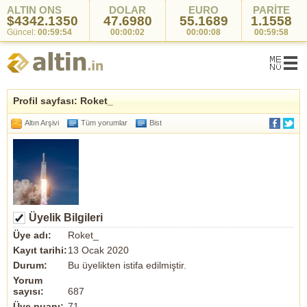
ALTIN ONS
DOLAR
EURO
PARİTE
$4342.1350
47.6980
55.1689
1.1558
Güncel:
00:59:54
00:00:02
00:00:08
00:59:58
Profil sayfası: Roket_
Altın Arşivi
Tüm yorumlar
Bist
Üyelik Bilgileri
Üye adı:
Roket_
Kayıt tarihi:
13 Ocak 2020
Durum:
Bu üyelikten istifa edilmiştir.
Yorum
sayısı:
687
Üye puanı:
71