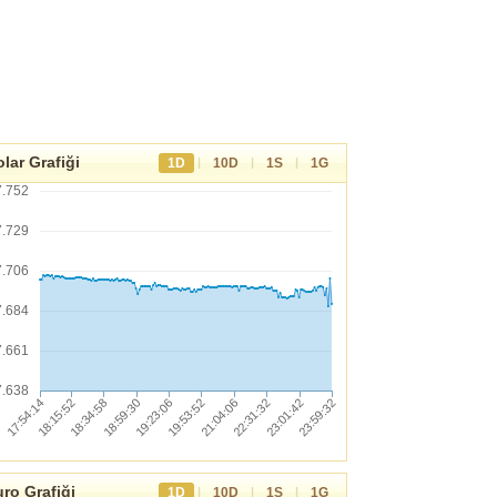
lar Grafiği
|
|
|
1D
10D
1S
1G
7.752
7.729
7.706
7.684
7.661
7.638
ro Grafiği
|
|
|
1D
10D
1S
1G