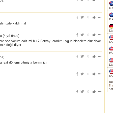
nce
)
11 
0
11 
elimizde kaldı mal
12 
0
u (
4 yıl önce
)
ere soruyorum caiz mi bu ? Fetvayı aradım uygun hisselere olur diyor
12 
iz değil diyor
12 
0
nce
)
 al sat dönemi bitmiştir benim için
12 
0
12 
Tak
Tra
hat
0