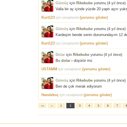
Gümüş
için
Rikebube
yorumu (
4 yıl önce
)
Valla bir ay içinde yüzde 20 yaptı aşırı yuk
Kurt123
(yorumu göster)
için cevaplandı
Gümüş
için
Rikebube
yorumu (
4 yıl önce
)
Kardeşim bende senin durumundayım 12 de
Kurt123
(yorumu göster)
için cevaplandı
Dolar
için
Rikebube
yorumu (
4 yıl önce
)
Bu
dolar
ı düşürür mü
USTAMM
(yorumu göster)
için cevaplandı
Gümüş
için
Rikebube
yorumu (
4 yıl önce
)
Ben de çok merak ediyorum
Handekoç
(yorumu göster)
için cevaplandı
««
«
1
2
3
4
5
6
7