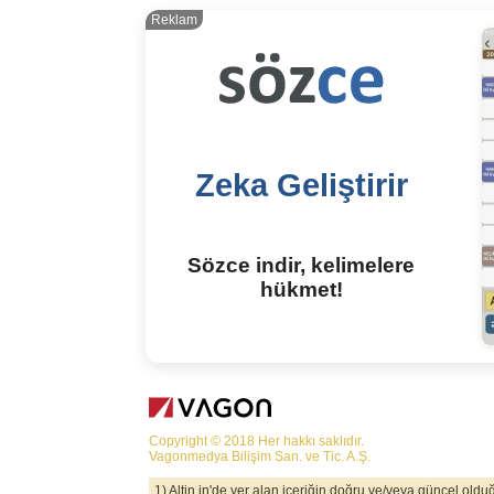
Reklam
Zeka Geliştirir
Sözce indir, kelimelere
hükmet!
Copyright © 2018 Her hakkı saklıdır.
Vagonmedya Bilişim San. ve Tic. A.Ş.
1) Altin.in'de yer alan içeriğin doğru ve/veya güncel old