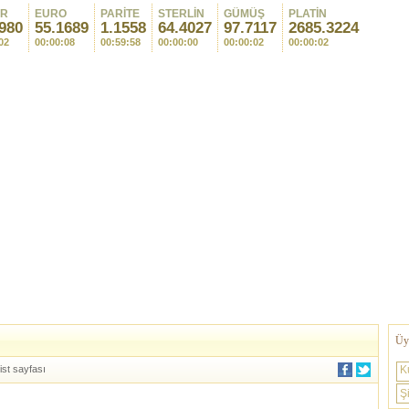
AR
EURO
PARİTE
STERLİN
GÜMÜŞ
PLATİN
980
55.1689
1.1558
64.4027
97.7117
2685.3224
02
00:00:08
00:59:58
00:00:00
00:00:02
00:00:02
Üye
ist sayfası
K
Şi