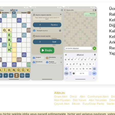
Ücr
Rak
Kel
Diğ
Kal
Kel
Ark
Ras
Yap
Altin.in:
Gram Altın
Döviz
Altın
Cumhuriyet Altını
Do
Altın Fiyatları
Bist Yorum
Altın Yorumları
Dövi
Çeyrek Altın
Bitcoin
Euro/Dolar Parite
Sterlin
uğu hiçbir şekilde iddia veya garanti edilmemekte, hiçbir veri ve/veya paylaşım, yatı