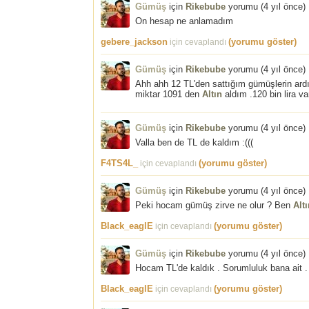
Gümüş
için
Rikebube
yorumu (
4 yıl önce
)
On hesap ne anlamadım
gebere_jackson
(yorumu göster)
için cevaplandı
Gümüş
için
Rikebube
yorumu (
4 yıl önce
)
Ahh ahh 12 TL'den sattığım gümüşlerin ardın
miktar 1091 den
Altın
aldım .120 bin lira v
Gümüş
için
Rikebube
yorumu (
4 yıl önce
)
Valla ben de TL de kaldım :(((
F4TS4L_
(yorumu göster)
için cevaplandı
Gümüş
için
Rikebube
yorumu (
4 yıl önce
)
Peki hocam gümüş zirve ne olur ? Ben
Alt
Black_eaglE
(yorumu göster)
için cevaplandı
Gümüş
için
Rikebube
yorumu (
4 yıl önce
)
Hocam TL'de kaldık . Sorumluluk bana ait 
Black_eaglE
(yorumu göster)
için cevaplandı