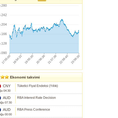
5.280
5.242
5.204
5.166
5.128
5.090
Ekonomi takvimi
CNY
Tüketici Fiyat Endeksi (Yıllık)
ğu 04:30
AUD
RBA Interest Rate Decision
Ağu 07:30
AUD
RBA Press Conference
Ağu 00:00