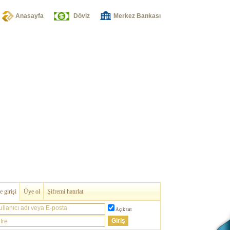
Anasayfa
Döviz
Merkez Bankası
 girişi
Üye ol
Şifremi hatırlat
ullanıcı adı veya E-posta
Açık tut
fre