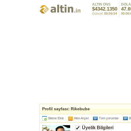
ALTIN ONS
DOL
$4342.1350
47.6
Güncel:
00:59:54
00:00:
Profil sayfası: Rikebube
Sitene Ekle
Altın Arşivi
Tüm yorumlar
B
Üyelik Bilgileri