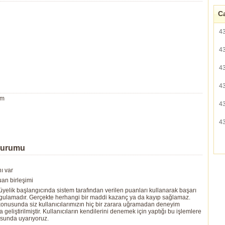
Ca
4
4
4
4
um
4
4
Durumu
ı var
an birleşimi
yelik başlangıcında sistem tarafından verilen puanları kullanarak başarı
ygulamadır. Gerçekte herhangi bir maddi kazanç ya da kayıp sağlamaz.
ı konusunda siz kullanıcılarımızın hiç bir zarara uğramadan deneyim
eliştirilmiştir. Kullanıcıların kendilerini denemek için yaptığı bu işlemlere
usunda uyarıyoruz.