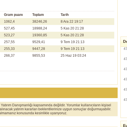
Gram puanı
Toplam
Tarih
1062,4
38246,26
8 Ara 22 19:17
527,45
18988,24
5 Kas 20 21:28
523,27
19360,85
5 Kas 20 21:28
Do
257,55
9529,41
9 Tem 19 21:13
255,33
9447,28
9 Tem 19 21:13
4
266,37
9855,53
25 Haz 19 03:24
4
4
4
4
4
er Yatırım Danışmanlığı kapsamında değildir. Yorumlar kullanıcıların kişisel
 alınacak yatırım kararları beklentilerinize uygun sonuçlar doğurmayabilir.
ı almamanız konusunda kesinlikle uyarıyoruz.
Eu