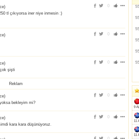
0
nce
)
5
 250 tl çıkıyorsa iner niye inmesin :)
5
5
0
nce
)
5
5
0
5
nce
)
çok şişti
Reklam
0
nce
)
e yoksa bekleyim mi?
9 A
0
nce
)
11 
 şimdi kara kara düşünüyoruz.
11 
0