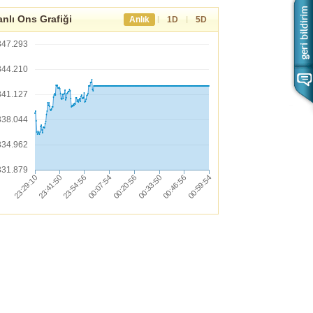
nlı Ons Grafiği
|
|
Anlık
1D
5D
347.293
344.210
341.127
338.044
334.962
331.879