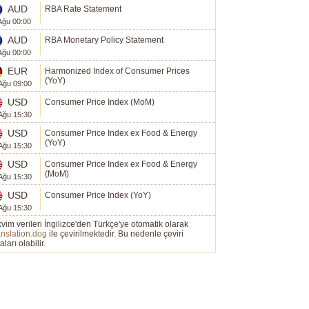
AUD
RBA Rate Statement
Ağu 00:00
AUD
RBA Monetary Policy Statement
Ağu 00:00
EUR
Harmonized Index of Consumer Prices
(YoY)
Ağu 09:00
USD
Consumer Price Index (MoM)
Ağu 15:30
USD
Consumer Price Index ex Food & Energy
(YoY)
Ağu 15:30
USD
Consumer Price Index ex Food & Energy
(MoM)
Ağu 15:30
USD
Consumer Price Index (YoY)
Ağu 15:30
vim verileri İngilizce'den Türkçe'ye otomatik olarak
nslation.dog
ile çevirilmektedir. Bu nedenle çeviri
aları olabilir.