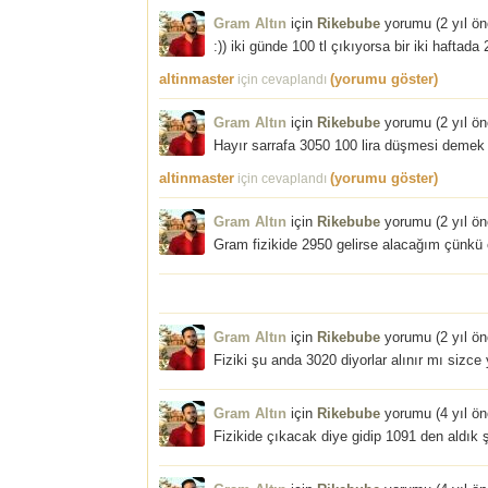
Gram Altın
için
Rikebube
yorumu (
2 yıl ö
:)) iki günde 100 tl çıkıyorsa bir iki haftada
altinmaster
(yorumu göster)
için cevaplandı
Gram Altın
için
Rikebube
yorumu (
2 yıl ö
Hayır sarrafa 3050 100 lira düşmesi demek
altinmaster
(yorumu göster)
için cevaplandı
Gram Altın
için
Rikebube
yorumu (
2 yıl ö
Gram fizikide 2950 gelirse alacağım çünkü 
Gram Altın
için
Rikebube
yorumu (
2 yıl ö
Fiziki şu anda 3020 diyorlar alınır mı sizc
Gram Altın
için
Rikebube
yorumu (
4 yıl ö
Fizikide çıkacak diye gidip 1091 den aldık