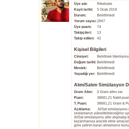
Üye adı:
Rikebube
Kayıt tarihi:
5 Ocak 2019
Durum:
Belirtilmedi
Yorum sayısı:
2847
Üye puanı:
74
Takipçileri:
13
Takip edilen:
42
Kişisel Bilgileri
Cinsiyet:
Belirtmek İstemiyor
Doğum tarihi:
Belirtilmedi
Meslek:
Belirtilmedi
Yaşadığı yer:
Belirtilmedi
Alım/Satım Simülasyon 
Gram Altın:
0 Gram altını var
Puan:
38681,21 Nakit puan
T. Puan:
38681,21 Gram & Pu
Açıklama:
Al/Sat simülasyonu ü
sıralamanızı yükseltebileceğiniz u
Al/Sat simülasyonu altın alış/satış
kazanmanıza aracılık etme amacıyla g
göre yatırım kararı almamanız kon