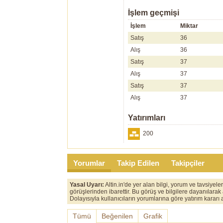
İşlem geçmişi
İşlem
Miktar
Satış
36
Alış
36
Satış
37
Alış
37
Satış
37
Alış
37
Yatırımları
200
Yorumlar
Takip Edilen
Takipçiler
Yasal Uyarı:
Altin.in'de yer alan bilgi, yorum ve tavsiyel
görüşlerinden ibarettir. Bu görüş ve bilgilere dayanılarak
Dolayısıyla kullanıcıların yorumlarına göre yatırım karar
Tümü
Beğenilen
Grafik