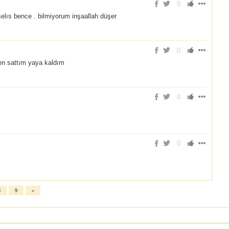
0
selıs bence . bilmiyorum inşaallah düşer
0
n sattım yaya kaldım
0
0
8
9
»