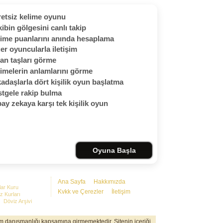
etsiz kelime oyunu
ibin gölgesini canlı takip
ime puanlarını anında hesaplama
er oyuncularla iletişim
an taşları görme
imelerin anlamlarını görme
adaşlarla dört kişilik oyun başlatma
tgele rakip bulma
ay zekaya karşı tek kişilik oyun
Oyuna Başla
Ana Sayfa
Hakkımızda
lar Kuru
Kvkk ve Çerezler
İletişim
z Kurları
Döviz Arşivi
rım danışmanlığı kapsamına girmemektedir. Sitenin içeriği