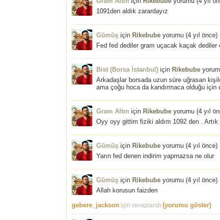
Gram Altın
için
Rikebube
yorumu (
4 yıl ö
1091den aldık zarardayız
Gümüş
için
Rikebube
yorumu (
4 yıl önce
)
Fed fed dediler gram uçacak kaçak dediler 
Bist (Borsa İstanbul)
için
Rikebube
yorum
Arkadaşlar borsada uzun süre uğrasan kişil
ama çoğu hoca da kandırmaca olduğu için ca
Gram Altın
için
Rikebube
yorumu (
4 yıl ö
Oyy oyy gittim fiziki aldım 1092 den . Artık
Gümüş
için
Rikebube
yorumu (
4 yıl önce
)
Yarın fed denen indirim yapmazsa ne olur
Gümüş
için
Rikebube
yorumu (
4 yıl önce
)
Allah korusun faizden
gebere_jackson
(yorumu göster)
için cevaplandı