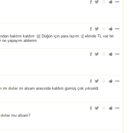
0
0
dan baktım kaldım :((( Düğün için para lazım :(( elimde TL var bir
ar ne yapayım abilerim
0
0
ın
mi
dolar
mi alsam arasında kaldım gümüş çok yıkseldi
0
.
dolar
mu alsam?