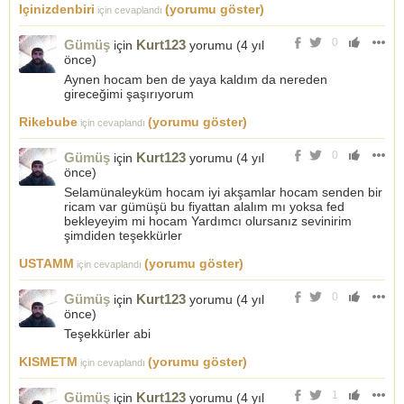
Içinizdenbiri
(yorumu göster)
için cevaplandı
0
Gümüş
Kurt123
için
yorumu (
4 yıl
önce
)
Aynen hocam ben de yaya kaldım da nereden
gireceğimi şaşırıyorum
Rikebube
(yorumu göster)
için cevaplandı
0
Gümüş
Kurt123
için
yorumu (
4 yıl
önce
)
Selamünaleyküm hocam iyi akşamlar hocam senden bir
ricam var gümüşü bu fiyattan alalım mı yoksa fed
bekleyeyim mi hocam Yardımcı olursanız sevinirim
şimdiden teşekkürler
USTAMM
(yorumu göster)
için cevaplandı
0
Gümüş
Kurt123
için
yorumu (
4 yıl
önce
)
Teşekkürler abi
KISMETM
(yorumu göster)
için cevaplandı
1
Gümüş
Kurt123
için
yorumu (
4 yıl