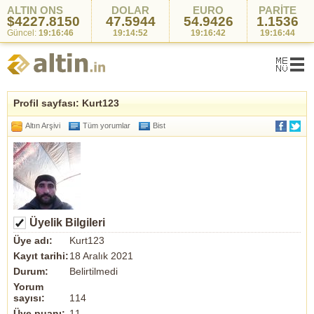
ALTIN ONS
DOLAR
EURO
PARİTE
$4227.8150
47.5944
54.9426
1.1536
Güncel:
19:16:46
19:14:52
19:16:42
19:16:44
Profil sayfası: Kurt123
Altın Arşivi
Tüm yorumlar
Bist
Üyelik Bilgileri
Üye adı:
Kurt123
Kayıt tarihi:
18 Aralık 2021
Durum:
Belirtilmedi
Yorum
sayısı:
114
Üye puanı:
11