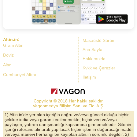
Altin.in:
Masaüstü Sürüm
Gram Altın
Ana Sayfa
Döviz
Hakkımızda
Altın
Kvkk ve Çerezler
Cumhuriyet Altını
İletişim
Dolar Kuru
Altın Fiyatları
Copyright © 2018 Her hakkı saklıdır.
Bist Yorum
Vagonmedya Bilişim San. ve Tic. A.Ş.
Altın Yorumları
1) Altin.in'de yer alan içeriğin doğru ve/veya güncel olduğu hiçbir
şekilde iddia veya garanti edilmemekte, hiçbir veri ve/veya
Döviz Kurları
paylaşım, yatırım danışmanlığı kapsamına girmemektedir. Sitenin
içeriği referans alınarak yapılacak hiçbir işlemin doğuracağı maddi
Çeyrek Altın
ve/veya manevi herhangi bir kayıptan altin.in sorumlu değildir. 2)