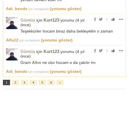
Adi_bende
(yorumu göster)
için cevaplandı
0
Gümüş
Kurt123
için
yorumu (
4 yıl
önce
)
Teşekkürler hocam biraz daha bekleyelim o zaman
Alfa12
(yorumu göster)
için cevaplandı
0
Gümüş
Kurt123
için
yorumu (
4 yıl
önce
)
Gram
Altın
ne olur hocam o da çakılır mı
Adi_bende
(yorumu göster)
için cevaplandı
1
2
3
4
5
6
»