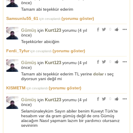
önce
)
Tamam abi teşekkür ederim
Samsunlu55_61
(yorumu göster)
için cevaplandı
0
Gümüş
Kurt123
için
yorumu (
4 yıl
önce
)
Teşekkürler abiciğim
Ferdi_Tyfur
(yorumu göster)
için cevaplandı
0
Gümüş
Kurt123
için
yorumu (
4 yıl
önce
)
Tamam abi teşekkür ederim TL yerine
dolar
ı seç
diyorsun yani değil mi
KISMETM
(yorumu göster)
için cevaplandı
0
Gümüş
Kurt123
için
yorumu (
4 yıl
önce
)
Selamünaleyküm Sayın abiler benim Kuveyt Türk'te
hesabım var da gram gümüş değil de ons Gümüş
alacağım Nasıl yapmam lazım bir yardımcı olursanız
sevinirim