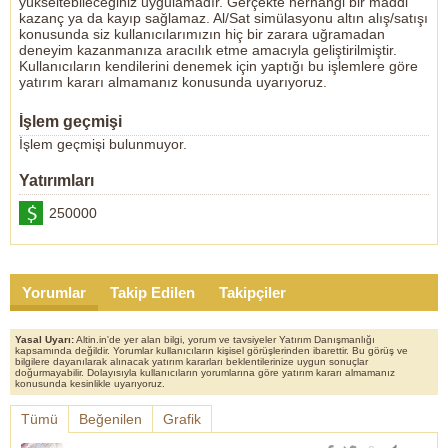
yükseltebileceğiniz uygulamadır. Gerçekte herhangi bir maddi
kazanç ya da kayıp sağlamaz. Al/Sat simülasyonu altın alış/satışı
konusunda siz kullanıcılarımızın hiç bir zarara uğramadan
deneyim kazanmanıza aracılık etme amacıyla geliştirilmiştir.
Kullanıcıların kendilerini denemek için yaptığı bu işlemlere göre
yatırım kararı almamanız konusunda uyarıyoruz.
İşlem geçmişi
İşlem geçmişi bulunmuyor.
Yatırımları
250000
Yorumlar
Takip Edilen
Takipçiler
Yasal Uyarı:
Altin.in'de yer alan bilgi, yorum ve tavsiyeler Yatırım Danışmanlığı
kapsamında değildir. Yorumlar kullanıcıların kişisel görüşlerinden ibarettir. Bu görüş ve
bilgilere dayanılarak alınacak yatırım kararları beklentilerinize uygun sonuçlar
doğurmayabilir. Dolayısıyla kullanıcıların yorumlarına göre yatırım kararı almamanız
konusunda kesinlikle uyarıyoruz.
Tümü
Beğenilen
Grafik