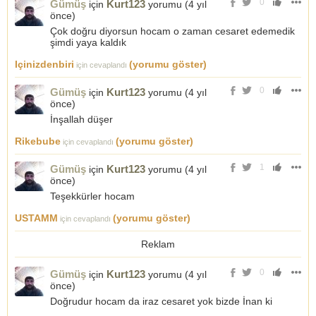
0
Gümüş
Kurt123
için
yorumu (
4 yıl
önce
)
Çok doğru diyorsun hocam o zaman cesaret edemedik
şimdi yaya kaldık
Içinizdenbiri
(yorumu göster)
için cevaplandı
0
Gümüş
Kurt123
için
yorumu (
4 yıl
önce
)
İnşallah düşer
Rikebube
(yorumu göster)
için cevaplandı
1
Gümüş
Kurt123
için
yorumu (
4 yıl
önce
)
Teşekkürler hocam
USTAMM
(yorumu göster)
için cevaplandı
Reklam
0
Gümüş
Kurt123
için
yorumu (
4 yıl
önce
)
Doğrudur hocam da iraz cesaret yok bizde İnan ki