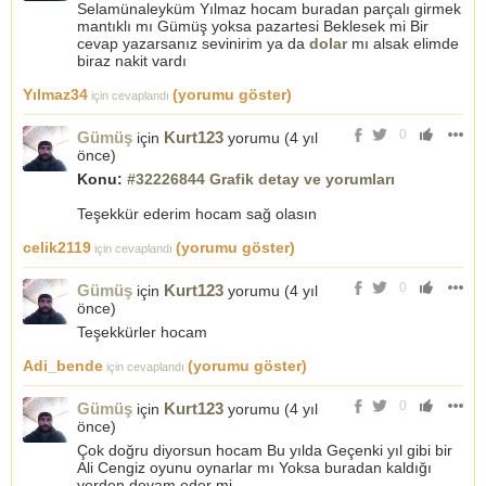
Selamünaleyküm Yılmaz hocam buradan parçalı girmek
mantıklı mı Gümüş yoksa pazartesi Beklesek mi Bir
cevap yazarsanız sevinirim ya da
dolar
mı alsak elimde
biraz nakit vardı
Yılmaz34
(yorumu göster)
için cevaplandı
0
Gümüş
Kurt123
için
yorumu (
4 yıl
önce
)
Konu:
#32226844 Grafik detay ve yorumları
Teşekkür ederim hocam sağ olasın
celik2119
(yorumu göster)
için cevaplandı
0
Gümüş
Kurt123
için
yorumu (
4 yıl
önce
)
Teşekkürler hocam
Adi_bende
(yorumu göster)
için cevaplandı
0
Gümüş
Kurt123
için
yorumu (
4 yıl
önce
)
Çok doğru diyorsun hocam Bu yılda Geçenki yıl gibi bir
Ali Cengiz oyunu oynarlar mı Yoksa buradan kaldığı
yerden devam eder mi