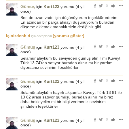
0
Gümüş
Kurt123
için
yorumu (
4 yıl
önce
)
Ben de uzun vade için düşünüyorum teşekkür ederim
En azından bir parça almayı düşünüyorum buradan
düşerse eklemek mantıklı sizin dediğiniz gibi
Içinizdenbiri
(yorumu göster)
için cevaplandı
0
Gümüş
Kurt123
için
yorumu (
4 yıl
önce
)
Selamünaleyküm bu seviyeden gümüş alınır mı Kuveyt
Türk 13 74'ten satıyor buradan alınır mı bir yardım
diyorsanız sevinirim Teşekkürler
0
Gümüş
Kurt123
için
yorumu (
4 yıl
önce
)
Selamünaleyküm hayırlı akşamlar Kuveyt Türk 13 81 ile
13 82 arası satıyor gümüşü buradan alınır mı biraz
daha bekleyelim mi bir bilgi verirseniz sevinirim
şimdiden teşekkürler
0
Gümüş
Kurt123
için
yorumu (
4 yıl
önce
)