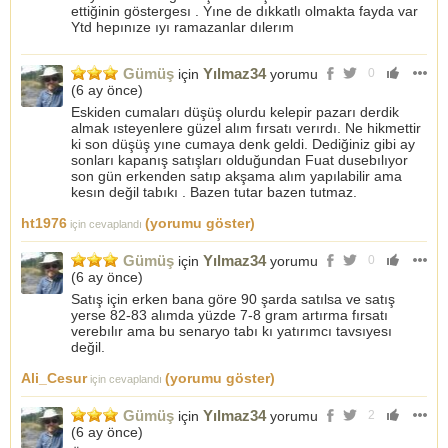
ettiğinin göstergesı . Yıne de dıkkatlı olmakta fayda var
Ytd hepınıze ıyı ramazanlar dılerım
Gümüş
Yılmaz34
için
yorumu
0
(
6 ay önce
)
Eskiden cumaları düşüş olurdu kelepir pazarı derdik
almak ısteyenlere güzel alım fırsatı verırdı. Ne hikmettir
ki son düşüş yıne cumaya denk geldi. Dediğiniz gibi ay
sonları kapanış satışları olduğundan Fuat dusebılıyor
son gün erkenden satıp akşama alım yapılabilir ama
kesın değil tabıkı . Bazen tutar bazen tutmaz.
ht1976
(yorumu göster)
için cevaplandı
Gümüş
Yılmaz34
için
yorumu
0
(
6 ay önce
)
Satış için erken bana göre 90 şarda satılsa ve satış
yerse 82-83 alımda yüzde 7-8 gram artırma fırsatı
verebılır ama bu senaryo tabı kı yatırımcı tavsıyesı
değil.
Ali_Cesur
(yorumu göster)
için cevaplandı
Gümüş
Yılmaz34
için
yorumu
2
(
6 ay önce
)