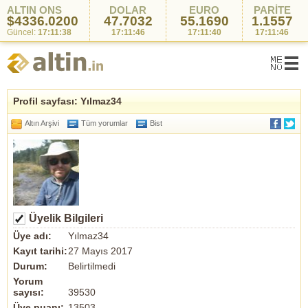
ALTIN ONS
DOLAR
EURO
PARİTE
$4336.0200
47.7032
55.1690
1.1557
Güncel:
17:11:38
17:11:46
17:11:40
17:11:46
Profil sayfası: Yılmaz34
Altın Arşivi
Tüm yorumlar
Bist
Üyelik Bilgileri
Üye adı:
Yılmaz34
Kayıt tarihi:
27 Mayıs 2017
Durum:
Belirtilmedi
Yorum
sayısı:
39530
Üye puanı:
13503