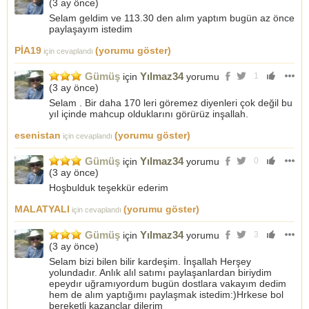
(
3 ay önce
)
Selam geldim ve 113.30 den alım yaptım bugün az önce
paylaşayım istedim
PİA19
(yorumu göster)
için cevaplandı
Gümüş
Yılmaz34
için
yorumu
1
(
3 ay önce
)
Selam . Bir daha 170 leri göremez diyenleri çok değil bu
yıl içinde mahcup olduklarını görürüz inşallah.
esenistan
(yorumu göster)
için cevaplandı
Gümüş
Yılmaz34
için
yorumu
0
(
3 ay önce
)
Hoşbulduk teşekkür ederim
MALATYALI
(yorumu göster)
için cevaplandı
Gümüş
Yılmaz34
için
yorumu
3
(
3 ay önce
)
Selam bizi bilen bilir kardeşim. İnşallah Herşey
yolundadır. Anlık alıl satımı paylaşanlardan biriydim
epeydır uğramıyordum bugün dostlara vakayım dedim
hem de alım yaptığımı paylaşmak istedim:)Hrkese bol
bereketli kazançlar dilerim