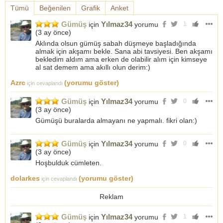
Tümü
Beğenilen
Grafik
Anket
Gümüş
Yılmaz34
için
yorumu
1
(
3 ay önce
)
Aklında olsun gümüş sabah düşmeye başladığında
almak için akşamı bekle. Sana abi tavsiyesi. Ben akşamı
bekledim aldım ama erken de olabilir alım için kimseye
al sat demem ama akıllı olun derim:)
Azrc
(yorumu göster)
için cevaplandı
Gümüş
Yılmaz34
için
yorumu
0
(
3 ay önce
)
Gümüşü buralarda almayanı ne yapmalı. fikri olan:)
Gümüş
Yılmaz34
için
yorumu
0
(
3 ay önce
)
Hoşbulduk cümleten.
dolarkes
(yorumu göster)
için cevaplandı
Reklam
Gümüş
Yılmaz34
için
yorumu
1