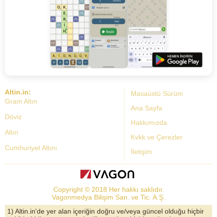
Altin.in:
Masaüstü Sürüm
Gram Altın
Ana Sayfa
Döviz
Hakkımızda
Altın
Kvkk ve Çerezler
Cumhuriyet Altını
İletişim
Dolar Kuru
Altın Fiyatları
Copyright © 2018 Her hakkı saklıdır.
Bist Yorum
Vagonmedya Bilişim San. ve Tic. A.Ş.
Altın Yorumları
1) Altin.in'de yer alan içeriğin doğru ve/veya güncel olduğu hiçbir