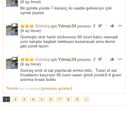
(
6 ay önce
)
Bir günde yüzde 7 kazanç ıkı saatte gıdıverıyır çok
oynak piyasa
Gümüş
Yılmaz34
için
yorumu
0
(
6 ay önce
)
Gümüşte sinir harbi sözkonusu 89 üzeri kalıcı olamadı
yıne satışlar başladı bekleyen kazanacak ama demir
gibi yürek lazım
Gümüş
Yılmaz34
için
yorumu
1
(
6 ay önce
)
Gümüş artık al sat yapılacak emtıa oldu . Tutan al sat
fırsatlarını kaçırıyor 90 üzeri satan şimdi yüzde3-4 gram
artırma fırsatı buldu
Tristör
(yorumu göster)
için cevaplandı
1
2
3
4
5
6
7
8
9
»