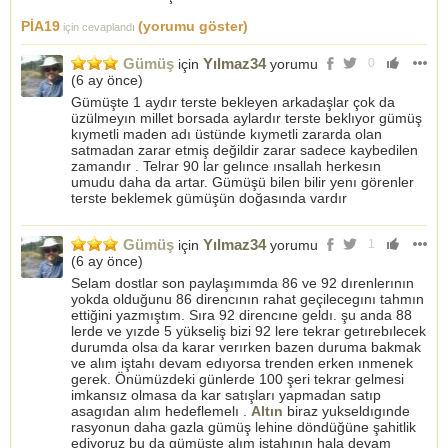
PİA19
(yorumu göster)
için cevaplandı
Gümüş
Yılmaz34
için
yorumu
0
(
6 ay önce
)
Gümüşte 1 aydır terste bekleyen arkadaşlar çok da
üzülmeyın millet borsada aylardır terste beklıyor gümüş
kıymetli maden adı üstünde kıymetli zararda olan
satmadan zarar etmiş değildir zarar sadece kaybedilen
zamandır . Telrar 90 lar gelınce ınsallah herkesın
umudu daha da artar. Gümüşü bilen bilir yenı görenler
terste beklemek gümüşün doğasında vardır
Gümüş
Yılmaz34
için
yorumu
1
(
6 ay önce
)
Selam dostlar son paylaşımımda 86 ve 92 dırenlerının
yokda olduğunu 86 direncının rahat geçilecegını tahmın
ettiğini yazmıştım. Sıra 92 direncıne geldı. şu anda 88
lerde ve yızde 5 yükseliş bizi 92 lere tekrar getırebılecek
durumda olsa da karar verırken bazen duruma bakmak
ve alım iştahı devam edıyorsa trenden erken ınmenek
gerek. Önümüzdeki günlerde 100 şeri tekrar gelmesi
imkansız olmasa da kar satışları yapmadan satıp
asagıdan alım hedeflemelı .
Altın
biraz yukseldıgınde
rasyonun daha gazla gümüş lehine döndüğüne şahitlik
ediyoruz bu da gümüşte alım iştahının hala devam