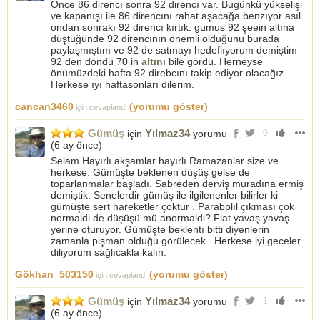
Önce 86 direncı sonra 92 direncı var. Bugünkü yükselişi
ve kapanışı ile 86 direncını rahat aşacağa benzıyor asıl
ondan sonrakı 92 direncı kırtık. gumus 92 şeein altına
düştüğünde 92 direncının önemli olduğunu burada
paylaşmıştım ve 92 de satmayı hedeflıyorum demiştim
92 den döndü 70 in
altını
bile gördü. Herneyse
önümüzdeki hafta 92 direbcını takip ediyor olacağız.
Herkese ıyı haftasonları dilerim.
cancan3460
(yorumu göster)
için cevaplandı
Gümüş
Yılmaz34
için
yorumu
0
(
6 ay önce
)
Selam Hayırlı akşamlar hayırlı Ramazanlar size ve
herkese. Gümüşte beklenen düşüş gelse de
toparlanmalar başladı. Sabreden derviş muradına ermiş
demiştik. Senelerdir gümüş ile ilgilenenler bilirler ki
gümüşte sert hareketler çoktur . Parabplıl çıkması çok
normaldi de düşüşü mü anormaldi? Fiat yavaş yavaş
yerine oturuyor. Gümüşte beklentı bitti diyenlerin
zamanla pişman olduğu görülecek . Herkese iyi geceler
diliyorum sağlıcakla kalın.
Gökhan_503150
(yorumu göster)
için cevaplandı
Gümüş
Yılmaz34
için
yorumu
1
(
6 ay önce
)