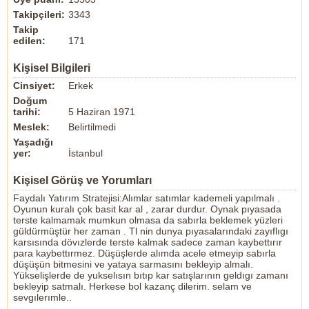
Takipçileri:
3343
Takip
edilen:
171
Kişisel Bilgileri
Cinsiyet:
Erkek
Doğum
tarihi:
5 Haziran 1971
Meslek:
Belirtilmedi
Yaşadığı
yer:
İstanbul
Kişisel Görüş ve Yorumları
Faydalı Yatırım Stratejisi:Alımlar satımlar kademeli yapılmalı .
Oyunun kuralı çok basit kar al , zarar durdur. Oynak pıyasada
terste kalmamak mumkun olmasa da sabırla beklemek yüzleri
güldürmüştür her zaman . Tl nin dunya pıyasalarındaki zayıflıgı
karsısında dövızlerde terste kalmak sadece zaman kaybettırır
para kaybettırmez. Düşüşlerde alımda acele etmeyip sabırla
düşüşün bitmesini ve yataya sarmasını bekleyip almalı.
Yükselişlerde de yukselısın bıtıp kar satışlarının geldıgı zamanı
bekleyip satmalı. Herkese bol kazanç dilerim. selam ve
sevgılerımle..