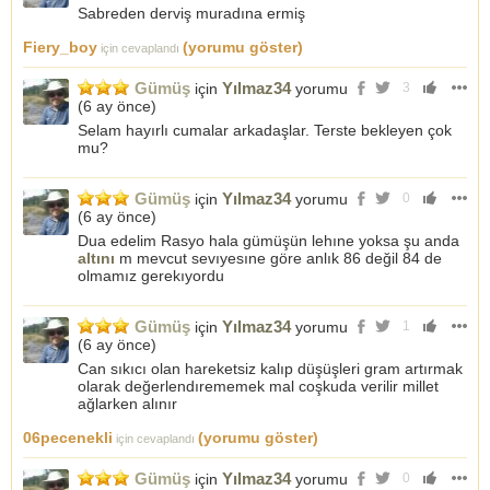
Sabreden derviş muradına ermiş
Fiery_boy
(yorumu göster)
için cevaplandı
Gümüş
Yılmaz34
için
yorumu
3
(
6 ay önce
)
Selam hayırlı cumalar arkadaşlar. Terste bekleyen çok
mu?
Gümüş
Yılmaz34
için
yorumu
0
(
6 ay önce
)
Dua edelim Rasyo hala gümüşün lehıne yoksa şu anda
altını
m mevcut sevıyesıne göre anlık 86 değil 84 de
olmamız gerekıyordu
Gümüş
Yılmaz34
için
yorumu
1
(
6 ay önce
)
Can sıkıcı olan hareketsiz kalıp düşüşleri gram artırmak
olarak değerlendırememek mal coşkuda verilir millet
ağlarken alınır
06pecenekli
(yorumu göster)
için cevaplandı
Gümüş
Yılmaz34
için
yorumu
0