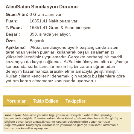
Alım/Satım Simülasyon Durumu
Gram Altın:
0 Gram altını var
Puan:
16351,41 Nakit puanı var
T. Puan:
16351,41 Gram & Puan birleşimi
Başarı:
393. sırada yer alıyor.
Özet:
Başarılı
Açıklama:
Al/Sat simülasyonu üyelik başlangıcında sistem
tarafından verilen puanları kullanarak başarı sıralamanızı
yükseltebileceğiniz uygulamadır. Gerçekte herhangi bir maddi
kazanç ya da kayıp sağlamaz. Al/Sat simülasyonu altın alış/satışı
konusunda siz kullanıcılarımızın hiç bir zarara uğramadan
deneyim kazanmanıza aracılık etme amacıyla geliştirilmiştir.
Kullanıcıların kendilerini denemek için yaptığı bu işlemlere göre
yatırım kararı almamanız konusunda uyarıyoruz.
Yorumlar
Takip Edilen
Takipçiler
Yasal Uyarı:
Altin.in'de yer alan bilgi, yorum ve tavsiyeler Yatırım Danışmanlığı
kapsamında değildir. Yorumlar kullanıcıların kişisel görüşlerinden ibarettir. Bu görüş ve
bilgilere dayanılarak alınacak yatırım kararları beklentilerinize uygun sonuçlar
doğurmayabilir. Dolayısıyla kullanıcıların yorumlarına göre yatırım kararı almamanız
konusunda kesinlikle uyarıyoruz.