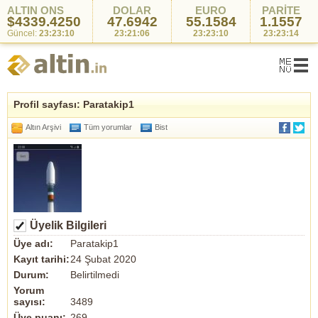
ALTIN ONS
DOLAR
EURO
PARİTE
$4339.4250
47.6942
55.1584
1.1557
Güncel:
23:23:10
23:21:06
23:23:10
23:23:14
Profil sayfası: Paratakip1
Altın Arşivi
Tüm yorumlar
Bist
Üyelik Bilgileri
Üye adı:
Paratakip1
Kayıt tarihi:
24 Şubat 2020
Durum:
Belirtilmedi
Yorum
sayısı:
3489
Üye puanı:
269