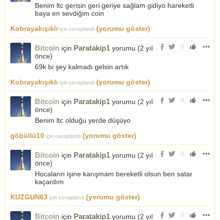
Benim ltc gerisin geri geriye sağlam gidiyo hareketli
baya en sevdiğim coin
Kobrayakışıklı
(yorumu göster)
için cevaplandı
0
Bitcoin
Paratakip1
için
yorumu (
2 yıl
önce
)
69k bi şey kalmadı gelsin artık
Kobrayakışıklı
(yorumu göster)
için cevaplandı
0
Bitcoin
Paratakip1
için
yorumu (
2 yıl
önce
)
Benim ltc olduğu yerde düşüyo
göbüllü10
(yorumu göster)
için cevaplandı
0
Bitcoin
Paratakip1
için
yorumu (
2 yıl
önce
)
Hocaların işine karışmam bereketli olsun ben satar
kaçardım
KUZGUN63
(yorumu göster)
için cevaplandı
0
Bitcoin
Paratakip1
için
yorumu (
2 yıl