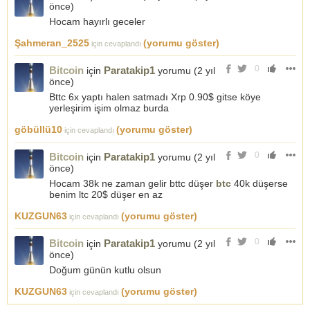
önce
)
Hocam hayırlı geceler
Şahmeran_2525
(yorumu göster)
için cevaplandı
0
Bitcoin
Paratakip1
için
yorumu (
2 yıl
önce
)
Bttc 6x yaptı halen satmadı Xrp 0.90$ gitse köye
yerleşirim işim olmaz burda
göbüllü10
(yorumu göster)
için cevaplandı
0
Bitcoin
Paratakip1
için
yorumu (
2 yıl
önce
)
Hocam 38k ne zaman gelir bttc düşer
btc
40k düşerse
benim ltc 20$ düşer en az
KUZGUN63
(yorumu göster)
için cevaplandı
0
Bitcoin
Paratakip1
için
yorumu (
2 yıl
önce
)
Doğum günün kutlu olsun
KUZGUN63
(yorumu göster)
için cevaplandı