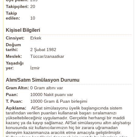
Takipçileri:
20
Takip
edilen:
10
Kişisel Bilgileri
Cinsiyet:
Erkek
Doğum
tarihi:
2 Şubat 1982
Meslek:
Tüccar/zanaatkar
Yaşadığı
yer:
İzmir
Alım/Satım Simülasyon Durumu
Gram Altın:
0 Gram altını var
Puan:
10000 Nakit puanı var
T. Puan:
10000 Gram & Puan birleşimi
Açıklama:
Al/Sat simülasyonu üyelik başlangıcında sistem
tarafından verilen puanları kullanarak başarı sıralamanızı
yükseltebileceğiniz uygulamadır. Gerçekte herhangi bir maddi
kazanç ya da kayıp sağlamaz. Al/Sat simülasyonu altın alış/satışı
konusunda siz kullanıcılarımızın hiç bir zarara uğramadan
deneyim kazanmanıza aracılık etme amacıyla geliştirilmiştir.