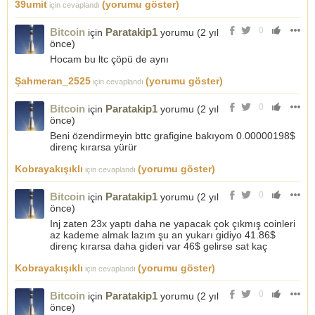
39umit
(yorumu göster)
için cevaplandı
0
Bitcoin
Paratakip1
için
yorumu (
2 yıl
önce
)
Hocam bu ltc çöpü de aynı
Şahmeran_2525
(yorumu göster)
için cevaplandı
0
Bitcoin
Paratakip1
için
yorumu (
2 yıl
önce
)
Beni özendirmeyin bttc grafigine bakıyom 0.00000198$
direnç kırarsa yürür
Kobrayakışıklı
(yorumu göster)
için cevaplandı
0
Bitcoin
Paratakip1
için
yorumu (
2 yıl
önce
)
Inj zaten 23x yaptı daha ne yapacak çok çıkmış coinleri
az kademe almak lazım şu an yukarı gidiyo 41.86$
direnç kırarsa daha gideri var 46$ gelirse sat kaç
Kobrayakışıklı
(yorumu göster)
için cevaplandı
0
Bitcoin
Paratakip1
için
yorumu (
2 yıl
önce
)