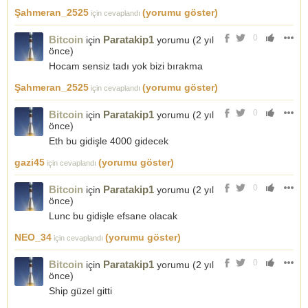
Şahmeran_2525
(yorumu göster)
için cevaplandı
0
Bitcoin
Paratakip1
için
yorumu (
2 yıl
önce
)
Hocam sensiz tadı yok bizi bırakma
Şahmeran_2525
(yorumu göster)
için cevaplandı
0
Bitcoin
Paratakip1
için
yorumu (
2 yıl
önce
)
Eth bu gidişle 4000 gidecek
gazi45
(yorumu göster)
için cevaplandı
0
Bitcoin
Paratakip1
için
yorumu (
2 yıl
önce
)
Lunc bu gidişle efsane olacak
NEO_34
(yorumu göster)
için cevaplandı
0
Bitcoin
Paratakip1
için
yorumu (
2 yıl
önce
)
Ship güzel gitti