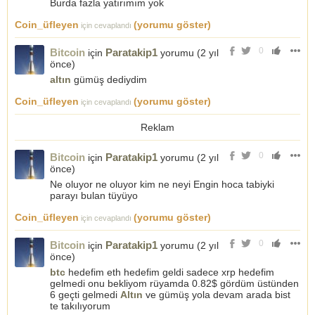
Burda fazla yatırımım yok
Coin_üfleyen
(yorumu göster)
için cevaplandı
0
Bitcoin
Paratakip1
için
yorumu (
2 yıl
önce
)
altın
gümüş dediydim
Coin_üfleyen
(yorumu göster)
için cevaplandı
Reklam
0
Bitcoin
Paratakip1
için
yorumu (
2 yıl
önce
)
Ne oluyor ne oluyor kim ne neyi Engin hoca tabiyki
parayı bulan tüyüyo
Coin_üfleyen
(yorumu göster)
için cevaplandı
0
Bitcoin
Paratakip1
için
yorumu (
2 yıl
önce
)
btc
hedefim eth hedefim geldi sadece xrp hedefim
gelmedi onu bekliyom rüyamda 0.82$ gördüm üstünden
6 geçti gelmedi
Altın
ve gümüş yola devam arada bist
te takılıyorum