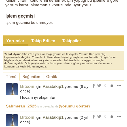
Kullanıcıların kendilerini denemek için yaptığı bu işlemlere göre
yatırım kararı almamanız konusunda uyarıyoruz.
İşlem geçmişi
İşlem geçmişi bulunmuyor.
Yorumlar
Takip Edilen
Takipçiler
Yasal Uyarı:
Altin.in'de yer alan bilgi, yorum ve tavsiyeler Yatırım Danışmanlığı
kapsamında değildir. Yorumlar kullanıcıların kişisel görüşlerinden ibarettir. Bu görüş ve
bilgilere dayanılarak alınacak yatırım kararları beklentilerinize uygun sonuçlar
doğurmayabilir. Dolayısıyla kullanıcıların yorumlarına göre yatırım kararı almamanız
konusunda kesinlikle uyarıyoruz.
Tümü
Beğenilen
Grafik
0
Bitcoin
Paratakip1
için
yorumu (
6 ay
önce
)
Hocam iyi akşamlar
Şahmeran_2525
(yorumu göster)
için cevaplandı
0
Bitcoin
Paratakip1
için
yorumu (
2 yıl
önce
)