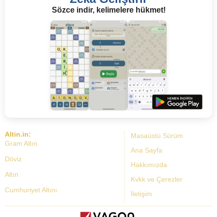
Sözce indir, kelimelere hükmet!
Altin.in:
Masaüstü Sürüm
Gram Altın
Ana Sayfa
Döviz
Hakkımızda
Altın
Kvkk ve Çerezler
Cumhuriyet Altını
İletişim
Dolar Kuru