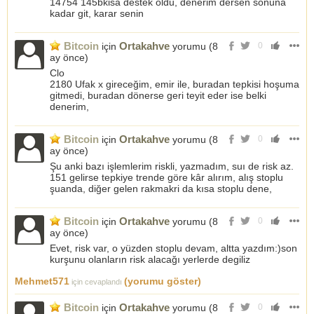
14754 145bkisa destek oldu, denerim dersen sonuna
kadar git, karar senin
Bitcoin
Ortakahve
için
yorumu (
8
0
ay önce
)
Clo
2180 Ufak x gireceğim, emir ile, buradan tepkisi hoşuma
gitmedi, buradan dönerse geri teyit eder ise belki
denerim,
Bitcoin
Ortakahve
için
yorumu (
8
0
ay önce
)
Şu anki bazı işlemlerim riskli, yazmadım, suı de risk az.
151 gelirse tepkiye trende göre kâr alırım, alış stoplu
şuanda, diğer gelen rakmakri da kısa stoplu dene,
Bitcoin
Ortakahve
için
yorumu (
8
0
ay önce
)
Evet, risk var, o yüzden stoplu devam, altta yazdım:)son
kurşunu olanların risk alacağı yerlerde degiliz
Mehmet571
(yorumu göster)
için cevaplandı
Bitcoin
Ortakahve
için
yorumu (
8
0