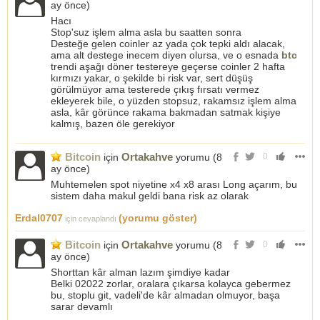
ay önce
)
Hacı
Stop'suz işlem alma asla bu saatten sonra
Desteğe gelen coinler az yada çok tepki aldı alacak,
ama alt destege inecem diyen olursa, ve o esnada
btc
trendi aşağı döner testereye geçerse coinler 2 hafta
kırmızı yakar, o şekilde bi risk var, sert düşüş
görülmüyor ama testerede çıkış fırsatı vermez
ekleyerek bile, o yüzden stopsuz, rakamsız işlem alma
asla, kâr görünce rakama bakmadan satmak kişiye
kalmış, bazen öle gerekiyor
Bitcoin
Ortakahve
için
yorumu (
8
0
ay önce
)
Muhtemelen spot niyetine x4 x8 arası Long açarım, bu
sistem daha makul geldi bana risk az olarak
Erdal0707
(yorumu göster)
için cevaplandı
Bitcoin
Ortakahve
için
yorumu (
8
0
ay önce
)
Shorttan kâr alman lazım şimdiye kadar
Belki 02022 zorlar, oralara çıkarsa kolayca gebermez
bu, stoplu git, vadeli'de kâr almadan olmuyor, başa
sarar devamlı