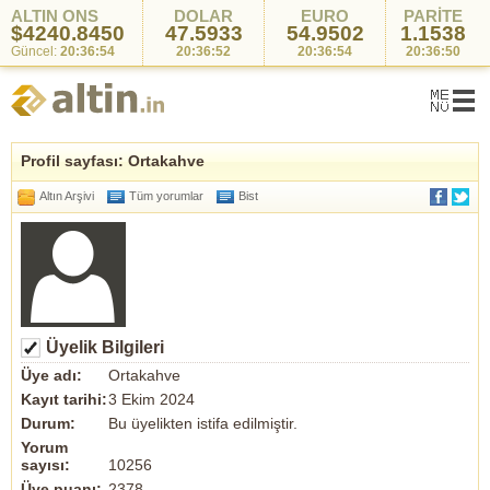
ALTIN ONS
DOLAR
EURO
PARİTE
$4240.8450
47.5933
54.9502
1.1538
Güncel:
20:36:54
20:36:52
20:36:54
20:36:50
Profil sayfası: Ortakahve
Altın Arşivi
Tüm yorumlar
Bist
Üyelik Bilgileri
Üye adı:
Ortakahve
Kayıt tarihi:
3 Ekim 2024
Durum:
Bu üyelikten istifa edilmiştir.
Yorum
sayısı:
10256
Üye puanı:
2378