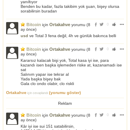
yanıltıyor
Benden bu kadar, fazla takibim yok şuan, bişey olursa
sorabilirsin buradan
Bitcoin
Ortakahve
için
yorumu (
8
0
ay önce
)
usd
ve Total 3 fena değil, 4h ve günlük bakınca belli
Bitcoin
Ortakahve
için
yorumu (
8
0
ay önce
)
Kararsız kalacak bişi yok, Total kasa iyi ise, para
kazandı isen başka işlemeden riske at, kazanamadı ise
sat
Salınım yapar ise tekrar al
Yada başka bişey bak
Gala clo ondo olabir, clo riskli
Ortakahve
(yorumu göster)
için cevaplandı
Reklam
Bitcoin
Ortakahve
için
yorumu (
8
0
ay önce
)
Kâr iyi ise sui 151 satabilirsin,