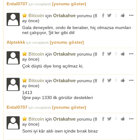
Erdal0707
(yorumu göster)
için cevaplandı
Bitcoin
Ortakahve
için
yorumu (
8
1
ay önce
)
Gala deneyelim, ondo ile beraber, hiç olmazsa mumları
net çalışıyor, Şit ler gibi diil
Alptekkk
(yorumu göster)
için cevaplandı
Bitcoin
Ortakahve
için
yorumu (
8
0
ay önce
)
Çok düştü diye long açılmaz ki,
Bitcoin
Ortakahve
için
yorumu (
8
0
ay önce
)
1413
İğne payı 1330 ilk görülür destekleri
Erdal0707
(yorumu göster)
için cevaplandı
Bitcoin
Ortakahve
için
yorumu (
8
0
ay önce
)
Somi iyi kâr aldı isen içinde bırak biraz