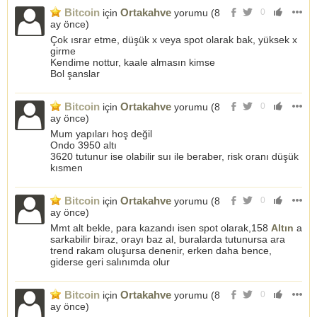
Bitcoin
Ortakahve
için
yorumu (
8
0
ay önce
)
Çok ısrar etme, düşük x veya spot olarak bak, yüksek x
girme
Kendime nottur, kaale almasın kimse
Bol şanslar
Bitcoin
Ortakahve
için
yorumu (
8
0
ay önce
)
Mum yapıları hoş değil
Ondo 3950 altı
3620 tutunur ise olabilir suı ile beraber, risk oranı düşük
kısmen
Bitcoin
Ortakahve
için
yorumu (
8
0
ay önce
)
Mmt alt bekle, para kazandı isen spot olarak,158
Altın
a
sarkabilir biraz, orayı baz al, buralarda tutunursa ara
trend rakam oluşursa denenir, erken daha bence,
giderse geri salınımda olur
Bitcoin
Ortakahve
için
yorumu (
8
0
ay önce
)