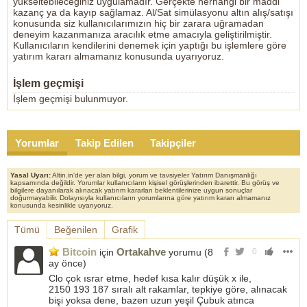
yükseltebileceğiniz uygulamadır. Gerçekte herhangi bir maddi
kazanç ya da kayıp sağlamaz. Al/Sat simülasyonu altın alış/satışı
konusunda siz kullanıcılarımızın hiç bir zarara uğramadan
deneyim kazanmanıza aracılık etme amacıyla geliştirilmiştir.
Kullanıcıların kendilerini denemek için yaptığı bu işlemlere göre
yatırım kararı almamanız konusunda uyarıyoruz.
İşlem geçmişi
İşlem geçmişi bulunmuyor.
Yorumlar
Takip Edilen
Takipçiler
Yasal Uyarı:
Altin.in'de yer alan bilgi, yorum ve tavsiyeler Yatırım Danışmanlığı
kapsamında değildir. Yorumlar kullanıcıların kişisel görüşlerinden ibarettir. Bu görüş ve
bilgilere dayanılarak alınacak yatırım kararları beklentilerinize uygun sonuçlar
doğurmayabilir. Dolayısıyla kullanıcıların yorumlarına göre yatırım kararı almamanız
konusunda kesinlikle uyarıyoruz.
Tümü
Beğenilen
Grafik
Bitcoin
Ortakahve
için
yorumu (
8
0
ay önce
)
Clo çok ısrar etme, hedef kısa kalır düşük x ile,
2150 193 187 sıralı alt rakamlar, tepkiye göre, alınacak
bişi yoksa dene, bazen uzun yeşil Çubuk atınca