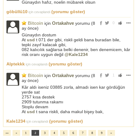
Günaydın hafız, noelin mübarek olsun
göbüllü10
(yorumu göster)
için cevaplandı
Bitcoin
Ortakahve
için
yorumu (
8
0
ay önce
)
Günaydın dostum
At
usd
t 071 der gibi, riskli geldi bana buradan bile,
tepki zayıf kalacak gibi,
082 kalıcılık sağlarsa belki denenir, ben denemicem, kâr
risk oranı uygun değil
@Kale1234
Alptekkk
(yorumu göster)
için cevaplandı
Bitcoin
Ortakahve
için
yorumu (
8
1
ay önce
)
Kâr aldı iseniz 03885 zorla, almadı isen kar gördüğün
yerde sat
2757 kısa destek
2909 tutunma rakamı
Stoplu devam
At
usd
t sana riskli, daha makul bişey bak,
Kale1234
(yorumu göster)
için cevaplandı
««
«
1
2
3
4
5
6
7
8
9
»