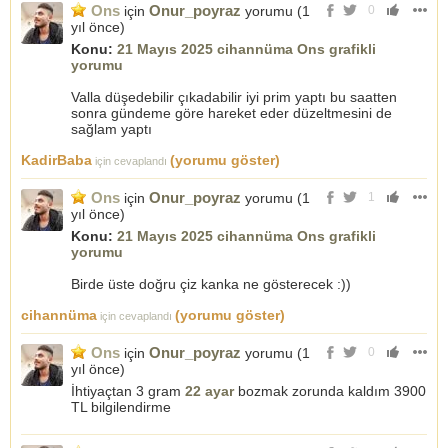
Ons
Onur_poyraz
için
yorumu (
1
0
yıl önce
)
Konu:
21 Mayıs 2025 cihannüma Ons grafikli
yorumu
Valla düşedebilir çıkadabilir iyi prim yaptı bu saatten
sonra gündeme göre hareket eder düzeltmesini de
sağlam yaptı
KadirBaba
(yorumu göster)
için cevaplandı
Ons
Onur_poyraz
için
yorumu (
1
1
yıl önce
)
Konu:
21 Mayıs 2025 cihannüma Ons grafikli
yorumu
Birde üste doğru çiz kanka ne gösterecek :))
cihannüma
(yorumu göster)
için cevaplandı
Ons
Onur_poyraz
için
yorumu (
1
0
yıl önce
)
İhtiyaçtan 3 gram
22 ayar
bozmak zorunda kaldım 3900
TL bilgilendirme