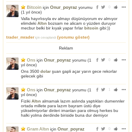
Bitcoin
Onur_poyraz
için
yorumu
0
(
1 yıl önce
)
Valla hayırlısıyla ev almayı düşünüyorum ev almıyor
elimdeki
Altın
bozsam ne alicam o yüzden duruyor
mecbur belki bir kıyak yapar fırlar
bitcoin
gibi:))
trader_mrader
(yorumu göster)
için cevaplandı
Reklam
Ons
Onur_poyraz
için
yorumu (
1
0
yıl önce
)
Ons 3500
dolar
şuan gapli açar yarın gece rekorlar
gelecek gibi
Ons
Onur_poyraz
için
yorumu (
1
1
yıl önce
)
Fiziki
Altın
almamak lazım aslında yaptıkları dumennler
ortada millete para lazım bayram üstü diye
yükselmiyorlar dinleri imanları para olmuş herkes bu
halki yolma derdinde biriside buna dur demiyor
Gram Altın
Onur_poyraz
için
0