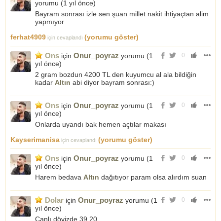
yorumu (
1 yıl önce
)
Bayram sonrası izle sen şuan millet nakit ihtiyaçtan alim
yapmıyor
ferhat4909
(yorumu göster)
için cevaplandı
Ons
Onur_poyraz
için
yorumu (
1
0
yıl önce
)
2 gram bozdun 4200 TL den kuyumcu al ala bildiğin
kadar
Altın
abi diyor bayram sonrası:)
Ons
Onur_poyraz
için
yorumu (
1
0
yıl önce
)
Onlarda uyandı bak hemen açtılar makası
Kayserimanisa
(yorumu göster)
için cevaplandı
Ons
Onur_poyraz
için
yorumu (
1
0
yıl önce
)
Harem bedava
Altın
dağıtıyor param olsa alırdım suan
Dolar
Onur_poyraz
için
yorumu (
1
0
yıl önce
)
Canlı dövizde 39.20