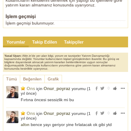
Kullanıcıların kendilerini denemek için yaptığı bu işlemlere göre
yatırım kararı almamanız konusunda uyarıyoruz.
İşlem geçmişi
İşlem geçmişi bulunmuyor.
Yorumlar
Takip Edilen
Takipçiler
Yasal Uyarı:
Altin.in'de yer alan bilgi, yorum ve tavsiyeler Yatırım Danışmanlığı
kapsamında değildir. Yorumlar kullanıcıların kişisel görüşlerinden ibarettir. Bu görüş ve
bilgilere dayanılarak alınacak yatırım kararları beklentilerinize uygun sonuçlar
doğurmayabilir. Dolayısıyla kullanıcıların yorumlarına göre yatırım kararı almamanız
konusunda kesinlikle uyarıyoruz.
Tümü
Beğenilen
Grafik
Ons
Onur_poyraz
için
yorumu (
1
0
yıl önce
)
Fırtına öncesi sessizlik mi bu
Ons
Onur_poyraz
için
yorumu (
1
0
yıl önce
)
altın
bence yayı geriyor yine fırlatacak ok gibi ytd