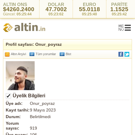
ALTIN ONS
DOLAR
EURO
PARİTE
$4260.2400
47.7002
55.0118
1.1525
Güncel:
05:25:44
05:23:02
05:25:40
05:25:42
Profil sayfası: Onur_poyraz
Altın Arşivi
Tüm yorumlar
Bist
Üyelik Bilgileri
Üye adı:
Onur_poyraz
Kayıt tarihi:
9 Mayıs 2023
Durum:
Belirtilmedi
Yorum
sayısı:
919
Üye puanı:
106