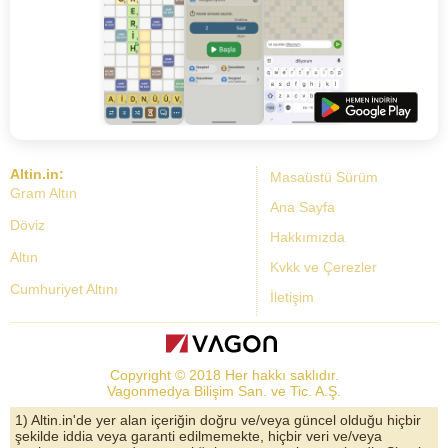
Altin.in:
Masaüstü Sürüm
Gram Altın
Ana Sayfa
Döviz
Hakkımızda
Altın
Kvkk ve Çerezler
Cumhuriyet Altını
İletişim
Dolar Kuru
Altın Fiyatları
Copyright © 2018 Her hakkı saklıdır.
Bist Yorum
Vagonmedya Bilişim San. ve Tic. A.Ş.
Altın Yorumları
1) Altin.in'de yer alan içeriğin doğru ve/veya güncel olduğu hiçbir
şekilde iddia veya garanti edilmemekte, hiçbir veri ve/veya