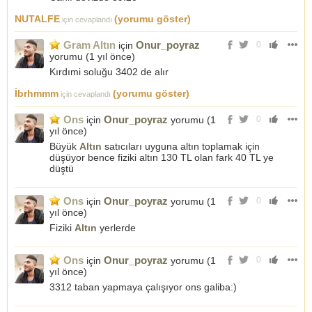
NUTALFE
(yorumu göster)
için cevaplandı
Gram Altın
Onur_poyraz
için
0
yorumu (
1 yıl önce
)
Kırdımi soluğu 3402 de alır
İbrhmmm
(yorumu göster)
için cevaplandı
Ons
Onur_poyraz
için
yorumu (
1
0
yıl önce
)
Büyük
Altın
satıcıları uyguna altın toplamak için
düşüyor bence fiziki altın 130 TL olan fark 40 TL ye
düştü
Ons
Onur_poyraz
için
yorumu (
1
0
yıl önce
)
Fiziki
Altın
yerlerde
Ons
Onur_poyraz
için
yorumu (
1
0
yıl önce
)
3312 taban yapmaya çalışıyor ons galiba:)