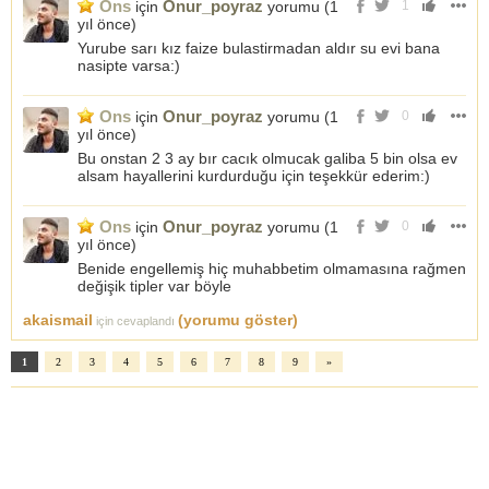
Ons
Onur_poyraz
için
yorumu (
1
1
yıl önce
)
Yurube sarı kız faize bulastirmadan aldır su evi bana
nasipte varsa:)
Ons
Onur_poyraz
için
yorumu (
1
0
yıl önce
)
Bu onstan 2 3 ay bır cacık olmucak galiba 5 bin olsa ev
alsam hayallerini kurdurduğu için teşekkür ederim:)
Ons
Onur_poyraz
için
yorumu (
1
0
yıl önce
)
Benide engellemiş hiç muhabbetim olmamasına rağmen
değişik tipler var böyle
akaismail
(yorumu göster)
için cevaplandı
1
2
3
4
5
6
7
8
9
»