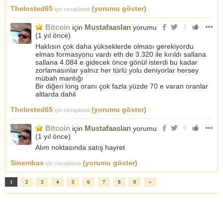
Thelosted65
(yorumu göster)
için cevaplandı
Bitcoin
Mustafaaslan
için
yorumu
1
(
1 yıl önce
)
Haklısın çok daha yükseklerde olması gerekiyordu
elmas formasyonu vardı eth de 3.320 ile kırıldı sallana
sallana 4.084 e gidecek önce gönül isterdi bu kadar
zorlamasınlar yalnız her türlü yolu deniyorlar hersey
mübah mantığı
Bir diğeri long oranı çok fazla yüzde 70 e varan oranlar
altlarda dahil
Thelosted65
(yorumu göster)
için cevaplandı
Bitcoin
Mustafaaslan
için
yorumu
0
(
1 yıl önce
)
Alım noktasında satış hayret
Sinembas
(yorumu göster)
için cevaplandı
1
2
3
4
5
6
7
8
9
»