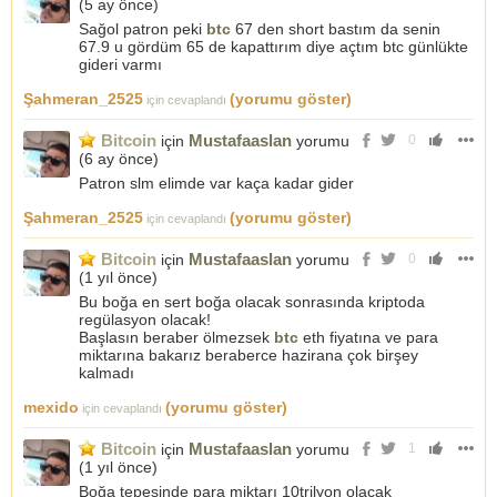
(
5 ay önce
)
Sağol patron peki
btc
67 den short bastım da senin
67.9 u gördüm 65 de kapattırım diye açtım btc günlükte
gideri varmı
Şahmeran_2525
(yorumu göster)
için cevaplandı
Bitcoin
Mustafaaslan
için
yorumu
0
(
6 ay önce
)
Patron slm elimde var kaça kadar gider
Şahmeran_2525
(yorumu göster)
için cevaplandı
Bitcoin
Mustafaaslan
için
yorumu
0
(
1 yıl önce
)
Bu boğa en sert boğa olacak sonrasında kriptoda
regülasyon olacak!
Başlasın beraber ölmezsek
btc
eth fiyatına ve para
miktarına bakarız beraberce hazirana çok birşey
kalmadı
mexido
(yorumu göster)
için cevaplandı
Bitcoin
Mustafaaslan
için
yorumu
1
(
1 yıl önce
)
Boğa tepesinde para miktarı 10trilyon olacak