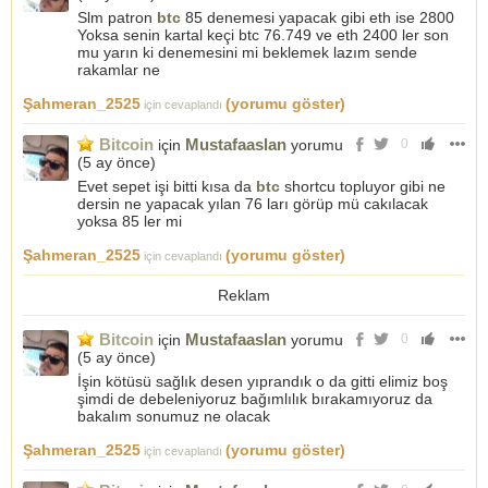
Slm patron
btc
85 denemesi yapacak gibi eth ise 2800
Yoksa senin kartal keçi btc 76.749 ve eth 2400 ler son
mu yarın ki denemesini mi beklemek lazım sende
rakamlar ne
Şahmeran_2525
(yorumu göster)
için cevaplandı
Bitcoin
Mustafaaslan
için
yorumu
0
(
5 ay önce
)
Evet sepet işi bitti kısa da
btc
shortcu topluyor gibi ne
dersin ne yapacak yılan 76 ları görüp mü cakılacak
yoksa 85 ler mi
Şahmeran_2525
(yorumu göster)
için cevaplandı
Reklam
Bitcoin
Mustafaaslan
için
yorumu
0
(
5 ay önce
)
İşin kötüsü sağlık desen yıprandık o da gitti elimiz boş
şimdi de debeleniyoruz bağımlılık bırakamıyoruz da
bakalım sonumuz ne olacak
Şahmeran_2525
(yorumu göster)
için cevaplandı