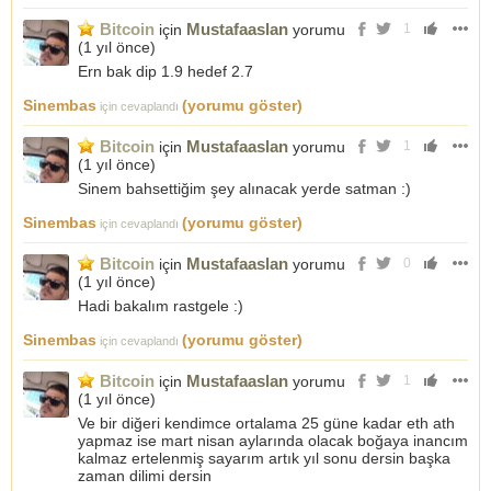
Bitcoin
Mustafaaslan
için
yorumu
1
(
1 yıl önce
)
Ern bak dip 1.9 hedef 2.7
Sinembas
(yorumu göster)
için cevaplandı
Bitcoin
Mustafaaslan
için
yorumu
1
(
1 yıl önce
)
Sinem bahsettiğim şey alınacak yerde satman :)
Sinembas
(yorumu göster)
için cevaplandı
Bitcoin
Mustafaaslan
için
yorumu
0
(
1 yıl önce
)
Hadi bakalım rastgele :)
Sinembas
(yorumu göster)
için cevaplandı
Bitcoin
Mustafaaslan
için
yorumu
1
(
1 yıl önce
)
Ve bir diğeri kendimce ortalama 25 güne kadar eth ath
yapmaz ise mart nisan aylarında olacak boğaya inancım
kalmaz ertelenmiş sayarım artık yıl sonu dersin başka
zaman dilimi dersin