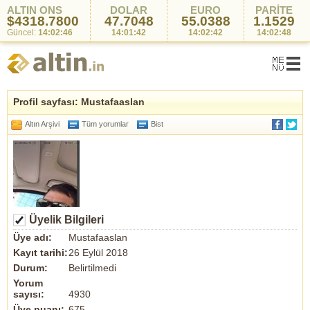
ALTIN ONS
DOLAR
EURO
PARİTE
$4318.7800
47.7048
55.0388
1.1529
Güncel:
14:02:46
14:01:42
14:02:42
14:02:48
Profil sayfası: Mustafaaslan
Altın Arşivi
Tüm yorumlar
Bist
Üyelik Bilgileri
Üye adı:
Mustafaaslan
Kayıt tarihi:
26 Eylül 2018
Durum:
Belirtilmedi
Yorum
sayısı:
4930
Üye puanı:
675