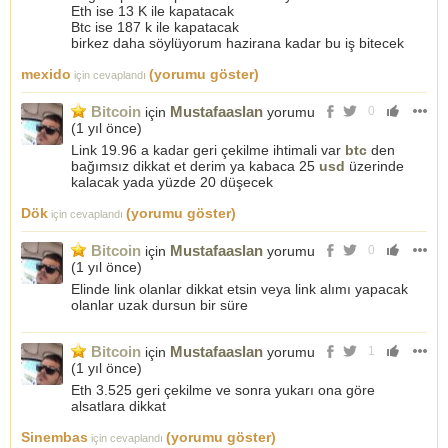
Eth ise 13 K ile kapatacak
Btc ise 187 k ile kapatacak
birkez daha söylüyorum hazirana kadar bu iş bitecek
mexido
(yorumu göster)
için cevaplandı
Bitcoin
Mustafaaslan
için
yorumu
0
(
1 yıl önce
)
Link 19.96 a kadar geri çekilme ihtimali var
btc
den
bağımsız dikkat et derim ya kabaca 25
usd
üzerinde
kalacak yada yüzde 20 düşecek
Dök
(yorumu göster)
için cevaplandı
Bitcoin
Mustafaaslan
için
yorumu
0
(
1 yıl önce
)
Elinde link olanlar dikkat etsin veya link alımı yapacak
olanlar uzak dursun bir süre
Bitcoin
Mustafaaslan
için
yorumu
1
(
1 yıl önce
)
Eth 3.525 geri çekilme ve sonra yukarı ona göre
alsatlara dikkat
Sinembas
(yorumu göster)
için cevaplandı