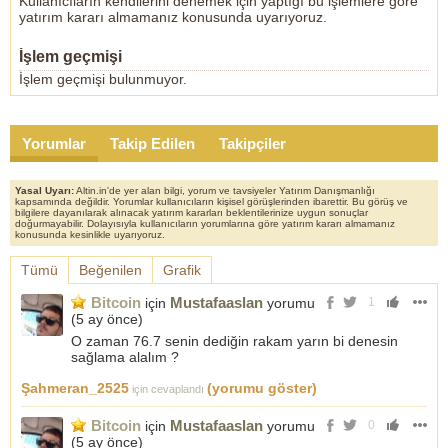
Kullanıcıların kendilerini denemek için yaptığı bu işlemlere göre
yatırım kararı almamanız konusunda uyarıyoruz.
İşlem geçmişi
İşlem geçmişi bulunmuyor.
Yorumlar
Takip Edilen
Takipçiler
Yasal Uyarı:
Altin.in'de yer alan bilgi, yorum ve tavsiyeler Yatırım Danışmanlığı
kapsamında değildir. Yorumlar kullanıcıların kişisel görüşlerinden ibarettir. Bu görüş ve
bilgilere dayanılarak alınacak yatırım kararları beklentilerinize uygun sonuçlar
doğurmayabilir. Dolayısıyla kullanıcıların yorumlarına göre yatırım kararı almamanız
konusunda kesinlikle uyarıyoruz.
Tümü
Beğenilen
Grafik
Bitcoin
Mustafaaslan
için
yorumu
1
(
5 ay önce
)
O zaman 76.7 senin dediğin rakam yarın bi denesin
sağlama alalım ?
Şahmeran_2525
(yorumu göster)
için cevaplandı
Bitcoin
Mustafaaslan
için
yorumu
0
(
5 ay önce
)