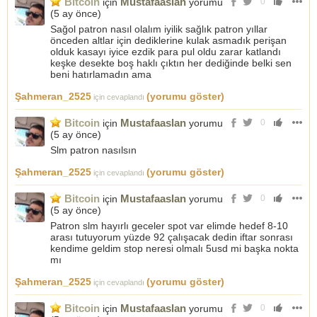
Bitcoin
Mustafaaslan
için
yorumu
0
(
5 ay önce
)
Sağol patron nasıl olalım iyilik sağlık patron yıllar
önceden altlar için dediklerine kulak asmadık perişan
olduk kasayı iyice ezdik para pul oldu zarar katlandı
keşke desekte boş haklı çıktın her dediğinde belki sen
beni hatırlamadın ama
Şahmeran_2525
(yorumu göster)
için cevaplandı
Bitcoin
Mustafaaslan
için
yorumu
0
(
5 ay önce
)
Slm patron nasılsın
Şahmeran_2525
(yorumu göster)
için cevaplandı
Bitcoin
Mustafaaslan
için
yorumu
0
(
5 ay önce
)
Patron slm hayırlı geceler spot var elimde hedef 8-10
arası tutuyorum yüzde 92 çalışacak dedin iftar sonrası
kendime geldim stop neresi olmalı 5usd mi başka nokta
mı
Şahmeran_2525
(yorumu göster)
için cevaplandı
Bitcoin
Mustafaaslan
için
yorumu
0