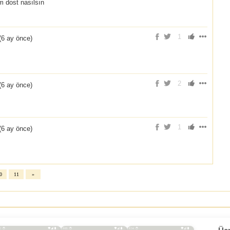
 dost nasılsın
1
(
6 ay önce
)
2
(
6 ay önce
)
1
(
6 ay önce
)
0
11
»