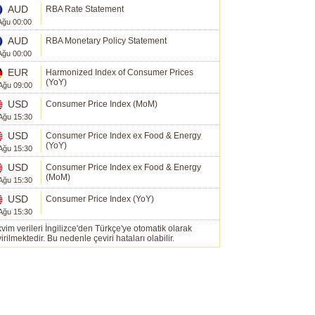
AUD
RBA Rate Statement
Ağu 00:00
AUD
RBA Monetary Policy Statement
Ağu 00:00
EUR
Harmonized Index of Consumer Prices
(YoY)
Ağu 09:00
USD
Consumer Price Index (MoM)
Ağu 15:30
USD
Consumer Price Index ex Food & Energy
(YoY)
Ağu 15:30
USD
Consumer Price Index ex Food & Energy
(MoM)
Ağu 15:30
USD
Consumer Price Index (YoY)
Ağu 15:30
vim verileri İngilizce'den Türkçe'ye otomatik olarak
irilmektedir. Bu nedenle çeviri hataları olabilir.