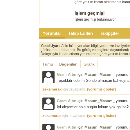
göre yatırım kararı almamanız kon
İşlem geçmişi
İşlem geçmişi bulunmuyor.
Yorumlar
Takip Edilen
Takipçiler
Yasal Uyarı:
Altin.in'de yer alan bilgi, yorum ve tavsiyel
görüşlerinden ibarettir. Bu görüş ve bilgilere dayanılarak
Dolayısıyla kullanıcıların yorumlarına göre yatırım karar
Tümü
Beğenilen
Grafik
Gram Altın
için
Masum_Masum_
yorumu 
Teşekkür ederim Sende olmasan kahveyi sa
zekamerak
(yorumu göster)
için cevaplandı
Gram Altın
için
Masum_Masum_
yorumu 
İyi akşamlar abla bugün lokum yok galiba?
zekamerak
(yorumu göster)
için cevaplandı
Gram Altın
için
Masum_Masum_
yorumu 