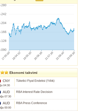
5.280
5.242
5.204
5.166
5.128
5.090
Ekonomi takvimi
CNY
Tüketici Fiyat Endeksi (Yıllık)
ğu 04:30
AUD
RBA Interest Rate Decision
Ağu 07:30
AUD
RBA Press Conference
Ağu 00:00