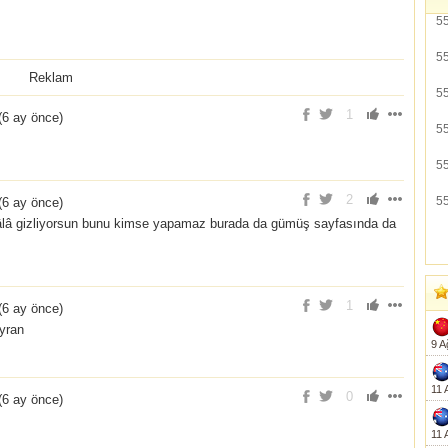
5
5
Reklam
5
1
(
6 ay önce
)
5
5
2
5
(
6 ay önce
)
hâlâ gizliyorsun bunu kimse yapamaz burada da gümüş sayfasında da
1
(
6 ay önce
)
yran
9 A
11 
0
(
6 ay önce
)
11 