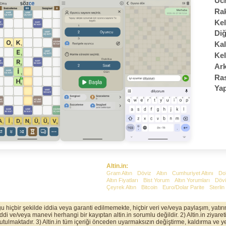
Ücr
Rak
Kel
Diğ
Kal
Kel
Ark
Ras
Yap
Altin.in:
Gram Altın
Döviz
Altın
Cumhuriyet Altını
Do
Altın Fiyatları
Bist Yorum
Altın Yorumları
Dövi
Çeyrek Altın
Bitcoin
Euro/Dolar Parite
Sterlin
uğu hiçbir şekilde iddia veya garanti edilmemekte, hiçbir veri ve/veya paylaşım, yatı
 ve/veya manevi herhangi bir kayıptan altin.in sorumlu değildir. 2) Altin.in ziyaretin
 tutulmaktadır. 3) Altin.in tüm içeriği önceden uyarmaksızın değiştirme, kaldırma ve ye