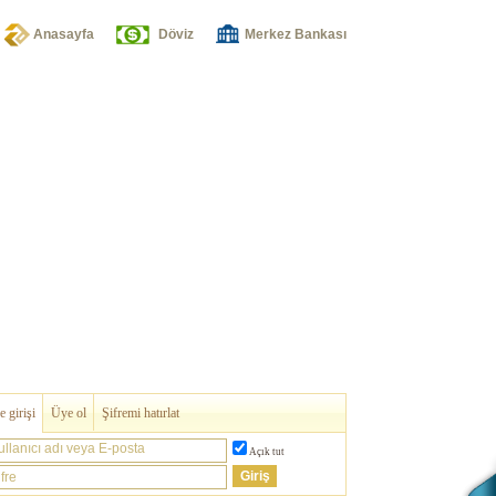
Anasayfa
Döviz
Merkez Bankası
 girişi
Üye ol
Şifremi hatırlat
ullanıcı adı veya E-posta
Açık tut
fre