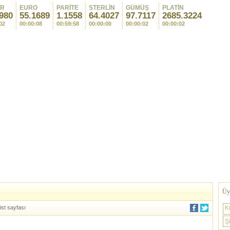
AR
EURO
PARİTE
STERLİN
GÜMÜŞ
PLATİN
980
55.1689
1.1558
64.4027
97.7117
2685.3224
02
00:00:08
00:59:58
00:00:00
00:00:02
00:00:02
Üye
ist sayfası
K
Şi