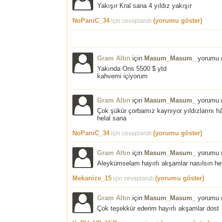
Yakışır Kral sana 4 yıldız yakışır
NoPaniC_34
(yorumu göster)
için cevaplandı
Gram Altın
için
Masum_Masum_
yorumu 
Yakında Ons 5500 $ ytd
kahvemi içiyorum
Gram Altın
için
Masum_Masum_
yorumu 
Çok şükür çorbamız kaynıyor yıldızlarını 
helal sana
NoPaniC_34
(yorumu göster)
için cevaplandı
Gram Altın
için
Masum_Masum_
yorumu 
Aleykümselam hayırlı akşamlar nasılsın he
Mekanize_15
(yorumu göster)
için cevaplandı
Gram Altın
için
Masum_Masum_
yorumu 
Çok teşekkür ederim hayırlı akşamlar dost