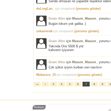
Sende olmasan ne yapardık teşekkür ederim
deLiogLan_
(yorumu göster)
için cevaplandı
Gram Altın
için
Masum_Masum_
yorumu 
Bugün lokum yok galiba :)
zekamerak
(yorumu göster)
için cevaplandı
Gram Altın
için
Masum_Masum_
yorumu 
Yakında Ons 5500 $ ytd
kahvemi içiyorum
Gram Altın
için
Masum_Masum_
yorumu 
Çok şükür iyiyim kurban sen nasılsın
Mekanize_15
(yorumu göster)
için cevaplandı
««
«
3
4
5
6
7
8
9
1
Reklam