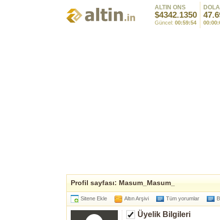
ALTIN ONS
DOL
$4342.1350
47.6
Güncel:
00:59:54
00:00:
Profil sayfası: Masum_Masum_
Sitene Ekle
Altın Arşivi
Tüm yorumlar
B
Üyelik Bilgileri