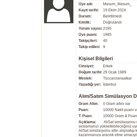
Üye adı:
Masum_Masum_
Kayıt tarihi:
19 Ekim 2024
Durum:
Belirtilmedi
Kimlik:
Doğrulandı
Yorum sayısı:
2295
Üye puanı:
1985
Takipçileri:
40
Takip edilen:
9
Kişisel Bilgileri
Cinsiyet:
Erkek
Doğum tarihi:
29 Ocak 1989
Meslek:
Tüccar/zanaatkar
Yaşadığı yer:
İstanbul
Alım/Satım Simülasyon 
Gram Altın:
0 Gram altını var
Puan:
10000 Nakit puanı v
T. Puan:
10000 Gram & Puan 
Açıklama:
Al/Sat simülasyonu ü
sıralamanızı yükseltebileceğiniz u
Al/Sat simülasyonu altın alış/satış
kazanmanıza aracılık etme amacıyla g