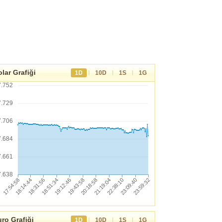
lar Grafiği
|
|
|
1D
10D
1S
1G
7.752
7.729
7.706
7.684
7.661
7.638
ro Grafiği
|
|
|
1D
10D
1S
1G