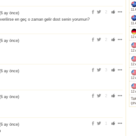
11 
2
(
6 ay önce
)
verilirse en geç o zaman gelir dost senin yorumun?
11 
12 
2
(
6 ay önce
)
12 
12 
3
(
6 ay önce
)
12 
12 
2
(
6 ay önce
)
Tak
çev
1
(
6 ay önce
)
m