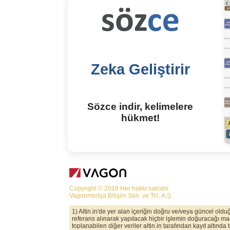
Zeka Geliştirir
Sözce indir, kelimelere
hükmet!
Copyright © 2018 Her hakkı saklıdır.
Vagonmedya Bilişim San. ve Tic. A.Ş.
1) Altin.in'de yer alan içeriğin doğru ve/veya güncel old
referans alınarak yapılacak hiçbir işlemin doğuracağı maddi
toplanabilen diğer veriler altin.in tarafından kayıt altında