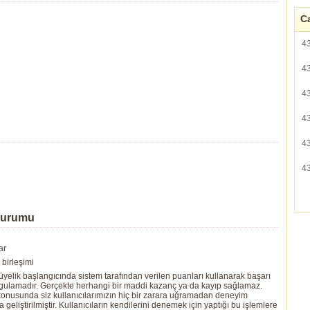
Ca
4
4
4
4
4
4
Durumu
ar
birleşimi
yelik başlangıcında sistem tarafından verilen puanları kullanarak başarı
ygulamadır. Gerçekte herhangi bir maddi kazanç ya da kayıp sağlamaz.
ı konusunda siz kullanıcılarımızın hiç bir zarara uğramadan deneyim
eliştirilmiştir. Kullanıcıların kendilerini denemek için yaptığı bu işlemlere