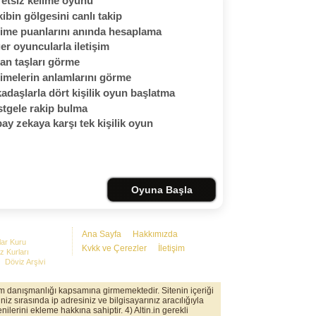
etsiz kelime oyunu
ibin gölgesini canlı takip
ime puanlarını anında hesaplama
er oyuncularla iletişim
an taşları görme
imelerin anlamlarını görme
adaşlarla dört kişilik oyun başlatma
tgele rakip bulma
ay zekaya karşı tek kişilik oyun
Oyuna Başla
Ana Sayfa
Hakkımızda
lar Kuru
Kvkk ve Çerezler
İletişim
z Kurları
Döviz Arşivi
rım danışmanlığı kapsamına girmemektedir. Sitenin içeriği
iz sırasında ip adresiniz ve bilgisayarınız aracılığıyla
nilerini ekleme hakkına sahiptir. 4) Altin.in gerekli