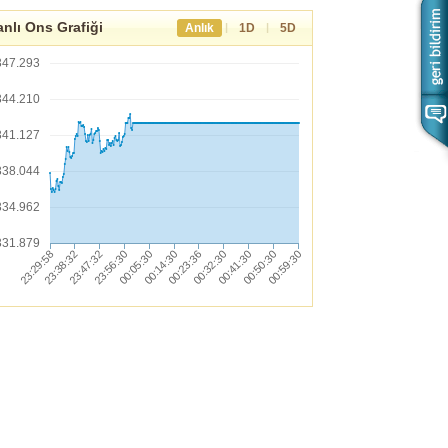
nlı Ons Grafiği
|
|
Anlık
1D
5D
347.293
344.210
341.127
338.044
334.962
331.879