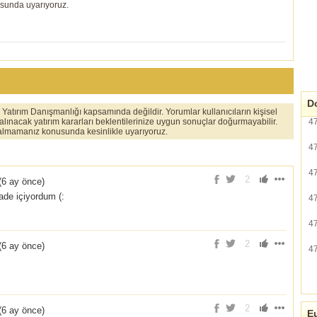
usunda uyarıyoruz.
Do
er Yatırım Danışmanlığı kapsamında değildir. Yorumlar kullanıcıların kişisel
 alınacak yatırım kararları beklentilerinize uygun sonuçlar doğurmayabilir.
4
ı almamanız konusunda kesinlikle uyarıyoruz.
4
4
2
(
6 ay önce
)
de içiyordum (:
4
4
2
(
6 ay önce
)
4
2
(
6 ay önce
)
Eu