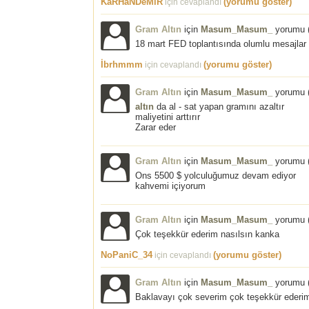
KaRHaNDeMiR
(yorumu göster)
için cevaplandı
Gram Altın
için
Masum_Masum_
yorumu 
18 mart FED toplantısında olumlu mesajlar 
İbrhmmm
(yorumu göster)
için cevaplandı
Gram Altın
için
Masum_Masum_
yorumu 
altın
da al - sat yapan gramını azaltır
maliyetini arttırır
Zarar eder
Gram Altın
için
Masum_Masum_
yorumu 
Ons 5500 $ yolculuğumuz devam ediyor
kahvemi içiyorum
Gram Altın
için
Masum_Masum_
yorumu 
Çok teşekkür ederim nasılsın kanka
NoPaniC_34
(yorumu göster)
için cevaplandı
Gram Altın
için
Masum_Masum_
yorumu 
Baklavayı çok severim çok teşekkür ederi