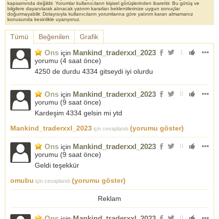
kapsamında değildir. Yorumlar kullanıcıların kişisel görüşlerinden ibarettir. Bu görüş ve
bilgilere dayanılarak alınacak yatırım kararları beklentilerinize uygun sonuçlar
doğurmayabilir. Dolayısıyla kullanıcıların yorumlarına göre yatırım kararı almamanız
konusunda kesinlikle uyarıyoruz.
Tümü
Beğenilen
Grafik
Ons
Mankind_traderxxl_2023
için
1
yorumu (
4 saat önce
)
4250 de durdu 4334 gitseydi iyi olurdu
Ons
Mankind_traderxxl_2023
için
0
yorumu (
9 saat önce
)
Kardeşim 4334 gelsin mi ytd
Mankind_traderxxl_2023
(yorumu göster)
için cevaplandı
Ons
Mankind_traderxxl_2023
için
0
yorumu (
9 saat önce
)
Geldi teşekkür
omubu
(yorumu göster)
için cevaplandı
Reklam
Ons
Mankind_traderxxl_2023
için
0