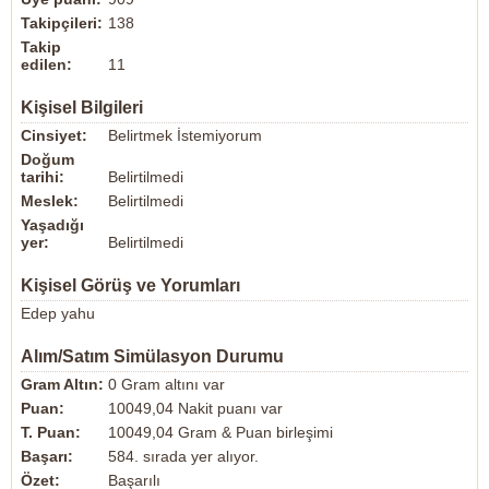
Takipçileri:
138
Takip
edilen:
11
Kişisel Bilgileri
Cinsiyet:
Belirtmek İstemiyorum
Doğum
tarihi:
Belirtilmedi
Meslek:
Belirtilmedi
Yaşadığı
yer:
Belirtilmedi
Kişisel Görüş ve Yorumları
Edep yahu
Alım/Satım Simülasyon Durumu
Gram Altın:
0 Gram altını var
Puan:
10049,04 Nakit puanı var
T. Puan:
10049,04 Gram & Puan birleşimi
Başarı:
584. sırada yer alıyor.
Özet:
Başarılı