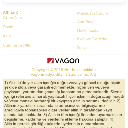
Altin.in:
Masaüstü Sürüm
Gram Altın
Ana Sayfa
Döviz
Hakkımızda
Altın
Kvkk ve Çerezler
Cumhuriyet Altını
İletişim
Dolar Kuru
Altın Fiyatları
Copyright © 2018 Her hakkı saklıdır.
Bist Yorum
Vagonmedya Bilişim San. ve Tic. A.Ş.
Altın Yorumları
1) Altin.in'de yer alan içeriğin doğru ve/veya güncel olduğu hiçbir
şekilde iddia veya garanti edilmemekte, hiçbir veri ve/veya
Döviz Kurları
paylaşım, yatırım danışmanlığı kapsamına girmemektedir. Sitenin
içeriği referans alınarak yapılacak hiçbir işlemin doğuracağı maddi
Çeyrek Altın
ve/veya manevi herhangi bir kayıptan altin.in sorumlu değildir. 2)
Altin.in ziyaretiniz sırasında ip adresiniz ve bilgisayarınız
Bitcoin
aracılığıyla toplanabilen diğer veriler altin.in tarafından kayıt
altında tutulmaktadır. 3) Altin.in tüm içeriği önceden uyarmaksızın
Euro/Dolar Parite
değiştirme, kaldırma ve yenilerini ekleme hakkına sahiptir. 4)
Altin.in gerekli gördüğü taktirde üyelerin ip numaralarını
Sterlin