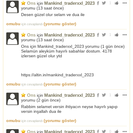
Ons
Mankind_traderxxl_2023
için
1
yorumu (
13 saat önce
)
Desen güzel olur selam ve dua ile
omubu
(yorumu göster)
için cevaplandı
Ons
Mankind_traderxxl_2023
için
1
yorumu (
13 saat önce
)
Ons için Mankind_traderxxl_2023 yorumu (1 gün önce)
Selamün aleyküm hayırlı sabahlar dostum. 4178
izlersen güzel olur ytd
https://altin.in/mankind_traderxxl_2023
omubu
(yorumu göster)
için cevaplandı
Ons
Mankind_traderxxl_2023
için
1
yorumu (
2 gün önce
)
Rabbim selamet versin ihtiyacın neyse hayırlı yapıp
versin inşallah dua ile
omubu
(yorumu göster)
için cevaplandı
Ons
Mankind_traderxxl_2023
için
0