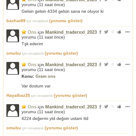
yorumu (
11 saat önce
)
Gelsin gelsin 4334 gelsin sana ne oluyor ki
bashar89
(yorumu göster)
için cevaplandı
Ons
Mankind_traderxxl_2023
için
0
yorumu (
11 saat önce
)
Tşk ederim
omubu
(yorumu göster)
için cevaplandı
Ons
Mankind_traderxxl_2023
için
0
yorumu (
11 saat önce
)
Konu:
Gram ons
Var dostum var
Hayalbaz35
(yorumu göster)
için cevaplandı
Ons
Mankind_traderxxl_2023
için
0
yorumu (
11 saat önce
)
4224 değermi ytd değsin ustam ttd
omubu
(yorumu göster)
için cevaplandı