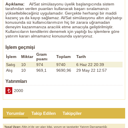
Açıklama:
Al/Sat simülasyonu üyelik başlangıcında sistem
tarafından verilen puanları kullanarak başarı sıralamanızı
yükseltebileceğiniz uygulamadır. Gerçekte herhangi bir maddi
kazanç ya da kayıp sağlamaz. Al/Sat simülasyonu altın alış/satışı
konusunda siz kullanıcılarımızın hiç bir zarara uğramadan
deneyim kazanmanıza aracılık etme amacıyla geliştirilmiştir.
Kullanıcıların kendilerini denemek için yaptığı bu işlemlere göre
yatırım kararı almamanız konusunda uyarıyoruz.
İşlem geçmişi
Gram
İşlem
Miktar
Toplam
Tarih
puanı
Satış
10
974
9740
6 Haz 22 20:39
Alış
10
969,1
9690,96
29 May 22 12:57
Yatırımları
2000
Yorumlar
Takip Edilen
Takipçiler
Yasal Uyarı:
Altin.in'de yer alan bilgi, yorum ve tavsiyeler Yatırım Danışmanlığı