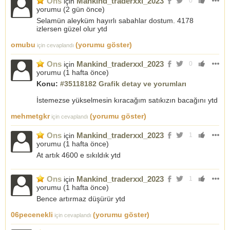
Ons
Mankind_traderxxl_2023
için
0
yorumu (
2 gün önce
)
Selamün aleyküm hayırlı sabahlar dostum. 4178
izlersen güzel olur ytd
omubu
(yorumu göster)
için cevaplandı
Ons
Mankind_traderxxl_2023
için
0
yorumu (
1 hafta önce
)
Konu:
#35118182 Grafik detay ve yorumları
İstemezse yükselmesin kıracağım satıkızın bacağını ytd
mehmetgkr
(yorumu göster)
için cevaplandı
Ons
Mankind_traderxxl_2023
için
1
yorumu (
1 hafta önce
)
At artık 4600 e sıkıldık ytd
Ons
Mankind_traderxxl_2023
için
1
yorumu (
1 hafta önce
)
Bence artırmaz düşürür ytd
06pecenekli
(yorumu göster)
için cevaplandı