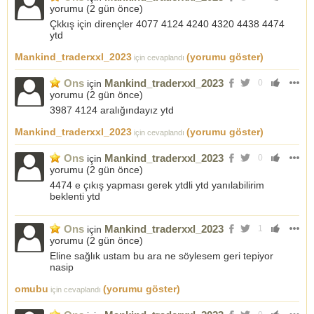
yorumu (
2 gün önce
)
Çkkış için dirençler 4077 4124 4240 4320 4438 4474
ytd
Mankind_traderxxl_2023
(yorumu göster)
için cevaplandı
Ons
Mankind_traderxxl_2023
için
0
yorumu (
2 gün önce
)
3987 4124 aralığındayız ytd
Mankind_traderxxl_2023
(yorumu göster)
için cevaplandı
Ons
Mankind_traderxxl_2023
için
0
yorumu (
2 gün önce
)
4474 e çıkış yapması gerek ytdli ytd yanılabilirim
beklenti ytd
Ons
Mankind_traderxxl_2023
için
1
yorumu (
2 gün önce
)
Eline sağlık ustam bu ara ne söylesem geri tepiyor
nasip
omubu
(yorumu göster)
için cevaplandı