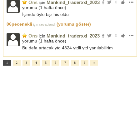
Ons
Mankind_traderxxl_2023
için
0
yorumu (
1 hafta önce
)
İçimde öyle bşr his oldu
06pecenekli
(yorumu göster)
için cevaplandı
Ons
Mankind_traderxxl_2023
için
0
yorumu (
1 hafta önce
)
Bu defa artacak ytd 4324 ytdli ytd yanılabilirim
1
2
3
4
5
6
7
8
9
»