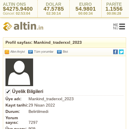
ALTIN ONS
DOLAR
EURO
PARİTE
$4275.9400
47.5785
54.9801
1.1556
Güncel:
02:53:04
02:30:14
00:00:34
00:06:28
Profil sayfası: Mankind_traderxxl_2023
Altın Arşivi
Tüm yorumlar
Bist
Üyelik Bilgileri
Üye adı:
Mankind_traderxxl_2023
Kayıt tarihi:
29 Nisan 2022
Durum:
Belirtilmedi
Yorum
sayısı:
7297
Üye puanı:
909