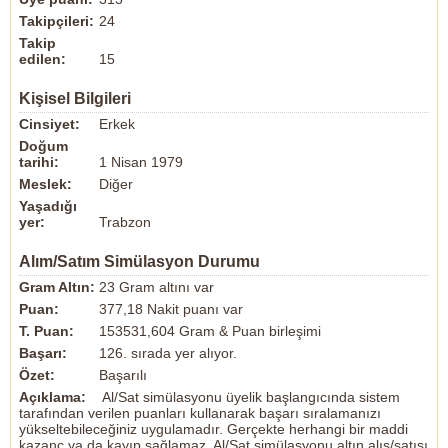
Takipçileri:
24
Takip
edilen:
15
Kişisel Bilgileri
Cinsiyet:
Erkek
Doğum
tarihi:
1 Nisan 1979
Meslek:
Diğer
Yaşadığı
yer:
Trabzon
Alım/Satım Simülasyon Durumu
Gram Altın:
23 Gram altını var
Puan:
377,18 Nakit puanı var
T. Puan:
153531,604 Gram & Puan birleşimi
Başarı:
126. sırada yer alıyor.
Özet:
Başarılı
Açıklama:
Al/Sat simülasyonu üyelik başlangıcında sistem
tarafından verilen puanları kullanarak başarı sıralamanızı
yükseltebileceğiniz uygulamadır. Gerçekte herhangi bir maddi
kazanç ya da kayıp sağlamaz. Al/Sat simülasyonu altın alış/satışı