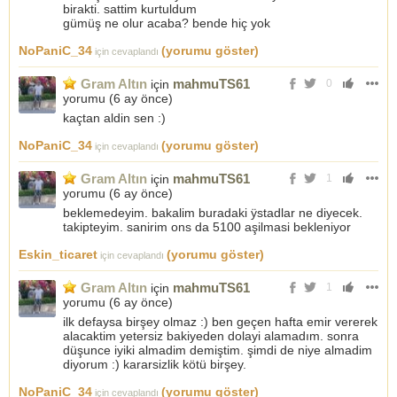
birakti. sattim kurtuldum
gümüş ne olur acaba? bende hiç yok
NoPaniC_34
(yorumu göster)
için cevaplandı
Gram Altın
mahmuTS61
için
0
yorumu (
6 ay önce
)
kaçtan aldin sen :)
NoPaniC_34
(yorumu göster)
için cevaplandı
Gram Altın
mahmuTS61
için
1
yorumu (
6 ay önce
)
beklemedeyim. bakalim buradaki ÿstadlar ne diyecek.
takipteyim. sanirim ons da 5100 aşilmasi bekleniyor
Eskin_ticaret
(yorumu göster)
için cevaplandı
Gram Altın
mahmuTS61
için
1
yorumu (
6 ay önce
)
ilk defaysa birşey olmaz :) ben geçen hafta emir vererek
alacaktim yetersiz bakiyeden dolayi alamadım. sonra
düşunce iyiki almadim demiştim. şimdi de niye almadim
diyorum :) kararsizlik kötü birşey.
NoPaniC_34
(yorumu göster)
için cevaplandı