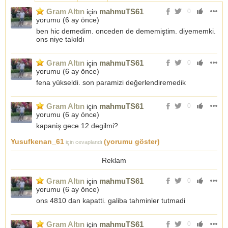
Gram Altın
mahmuTS61
için
0
yorumu (
6 ay önce
)
ben hic demedim. onceden de dememiştim. diyememki.
ons niye takıldı
Gram Altın
mahmuTS61
için
0
yorumu (
6 ay önce
)
fena yükseldi. son paramizi değerlendiremedik
Gram Altın
mahmuTS61
için
0
yorumu (
6 ay önce
)
kapaniş gece 12 degilmi?
Yusufkenan_61
(yorumu göster)
için cevaplandı
Reklam
Gram Altın
mahmuTS61
için
0
yorumu (
6 ay önce
)
ons 4810 dan kapatti. galiba tahminler tutmadi
Gram Altın
mahmuTS61
için
0