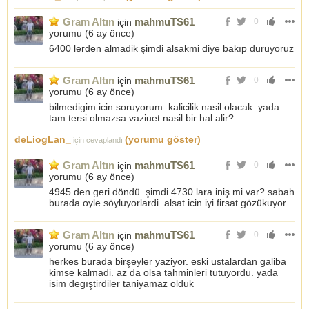
Gram Altın
mahmuTS61
için
0
yorumu (
6 ay önce
)
6400 lerden almadik şimdi alsakmi diye bakıp duruyoruz
Gram Altın
mahmuTS61
için
0
yorumu (
6 ay önce
)
bilmedigim icin soruyorum. kalicilik nasil olacak. yada
tam tersi olmazsa vaziuet nasil bir hal alir?
deLiogLan_
(yorumu göster)
için cevaplandı
Gram Altın
mahmuTS61
için
0
yorumu (
6 ay önce
)
4945 den geri döndü. şimdi 4730 lara iniş mi var? sabah
burada oyle söyluyorlardi. alsat icin iyi firsat gözükuyor.
Gram Altın
mahmuTS61
için
0
yorumu (
6 ay önce
)
herkes burada birşeyler yaziyor. eski ustalardan galiba
kimse kalmadi. az da olsa tahminleri tutuyordu. yada
isim degıştirdiler taniyamaz olduk