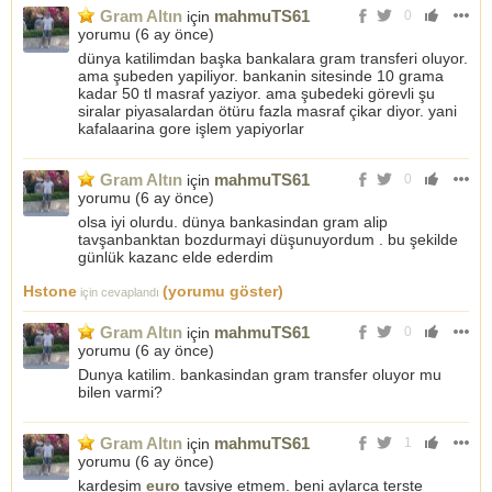
Gram Altın
mahmuTS61
için
0
yorumu (
6 ay önce
)
dünya katilimdan başka bankalara gram transferi oluyor.
ama şubeden yapiliyor. bankanin sitesinde 10 grama
kadar 50 tl masraf yaziyor. ama şubedeki görevli şu
siralar piyasalardan ötüru fazla masraf çikar diyor. yani
kafalaarina gore işlem yapiyorlar
Gram Altın
mahmuTS61
için
0
yorumu (
6 ay önce
)
olsa iyi olurdu. dünya bankasindan gram alip
tavşanbanktan bozdurmayi düşunuyordum . bu şekilde
günlük kazanc elde ederdim
Hstone
(yorumu göster)
için cevaplandı
Gram Altın
mahmuTS61
için
0
yorumu (
6 ay önce
)
Dunya katilim. bankasindan gram transfer oluyor mu
bilen varmi?
Gram Altın
mahmuTS61
için
1
yorumu (
6 ay önce
)
kardeşim
euro
tavsiye etmem. beni aylarca terste