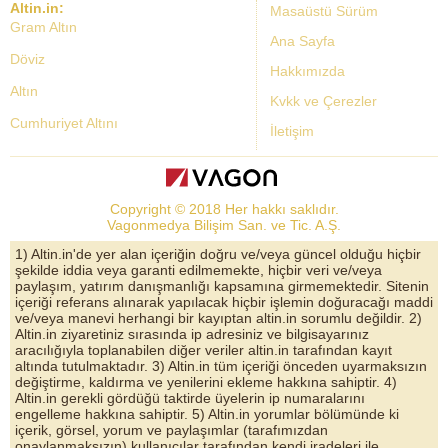
Altin.in:
Masaüstü Sürüm
Gram Altın
Ana Sayfa
Döviz
Hakkımızda
Altın
Kvkk ve Çerezler
Cumhuriyet Altını
İletişim
Dolar Kuru
Altın Fiyatları
Copyright © 2018 Her hakkı saklıdır.
Bist Yorum
Vagonmedya Bilişim San. ve Tic. A.Ş.
Altın Yorumları
1) Altin.in'de yer alan içeriğin doğru ve/veya güncel olduğu hiçbir
şekilde iddia veya garanti edilmemekte, hiçbir veri ve/veya
Döviz Kurları
paylaşım, yatırım danışmanlığı kapsamına girmemektedir. Sitenin
içeriği referans alınarak yapılacak hiçbir işlemin doğuracağı maddi
Çeyrek Altın
ve/veya manevi herhangi bir kayıptan altin.in sorumlu değildir. 2)
Altin.in ziyaretiniz sırasında ip adresiniz ve bilgisayarınız
Bitcoin
aracılığıyla toplanabilen diğer veriler altin.in tarafından kayıt
altında tutulmaktadır. 3) Altin.in tüm içeriği önceden uyarmaksızın
Euro/Dolar Parite
değiştirme, kaldırma ve yenilerini ekleme hakkına sahiptir. 4)
Altin.in gerekli gördüğü taktirde üyelerin ip numaralarını
Sterlin
engelleme hakkına sahiptir. 5) Altin.in yorumlar bölümünde ki
içerik, görsel, yorum ve paylaşımlar (tarafımızdan
Döviz Arşivi
onaylanmaksızın) kullanıcılar tarafından kendi iradeleri ile