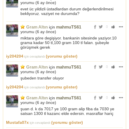
yorumu (
6 ay önce
)
evet üc yildizli üstadlardan durum değerlendirilmesi
bekliyoruz. vaziyet ne durumda?
Gram Altın
mahmuTS61
için
0
yorumu (
6 ay önce
)
miktara göre degişiyor. bankanin sitesinde yaziyor.10
grama kadar 50 tl,100 gram 100 tl falan. şubeyle
görüşmek gerek
iy204204
(yorumu göster)
için cevaplandı
Gram Altın
mahmuTS61
için
0
yorumu (
6 ay önce
)
şubeden transfer oluyor
iy204204
(yorumu göster)
için cevaplandı
Gram Altın
mahmuTS61
için
0
yorumu (
6 ay önce
)
şuan d. k da 7017 ye 100 gram alip fiba da 7030 ye
satsan 1300 tl kazanc elde edersin. masraflar hariç
Mustafa07x
(yorumu göster)
için cevaplandı