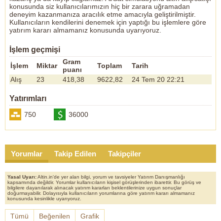
konusunda siz kullanıcılarımızın hiç bir zarara uğramadan
deneyim kazanmanıza aracılık etme amacıyla geliştirilmiştir.
Kullanıcıların kendilerini denemek için yaptığı bu işlemlere göre
yatırım kararı almamanız konusunda uyarıyoruz.
İşlem geçmişi
Gram
İşlem
Miktar
Toplam
Tarih
puanı
Alış
23
418,38
9622,82
24 Tem 20 22:21
Yatırımları
750
36000
Yorumlar
Takip Edilen
Takipçiler
Yasal Uyarı:
Altin.in'de yer alan bilgi, yorum ve tavsiyeler Yatırım Danışmanlığı
kapsamında değildir. Yorumlar kullanıcıların kişisel görüşlerinden ibarettir. Bu görüş ve
bilgilere dayanılarak alınacak yatırım kararları beklentilerinize uygun sonuçlar
doğurmayabilir. Dolayısıyla kullanıcıların yorumlarına göre yatırım kararı almamanız
konusunda kesinlikle uyarıyoruz.
Tümü
Beğenilen
Grafik