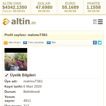
ALTIN ONS
DOLAR
EURO
PARİTE
$4342.1350
47.6980
55.1689
1.1558
Güncel:
00:59:54
00:00:02
00:00:08
00:59:58
Profil sayfası: mahmuTS61
Altın Arşivi
Tüm yorumlar
Bist
Üyelik Bilgileri
Üye adı:
mahmuTS61
Kayıt tarihi:
6 Mart 2020
Durum:
Belirtilmedi
Yorum
sayısı:
4811
Üye puanı:
313