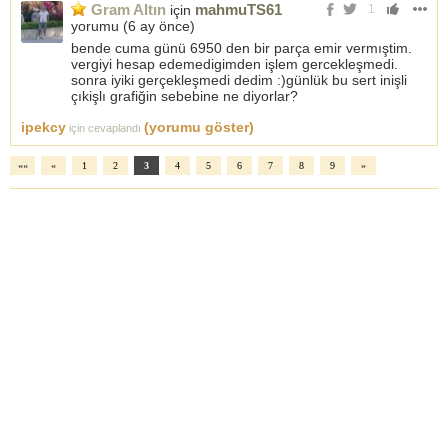
Gram Altın
mahmuTS61
için
1
yorumu (
6 ay önce
)
bende cuma günü 6950 den bir parça emir vermıştim.
vergiyi hesap edemedigimden işlem gercekleşmedi.
sonra iyiki gerçekleşmedi dedim :)günlük bu sert inişli
çıkişlı grafiğin sebebine ne diyorlar?
ipekcy
(yorumu göster)
için cevaplandı
««
«
1
2
3
4
5
6
7
8
9
»