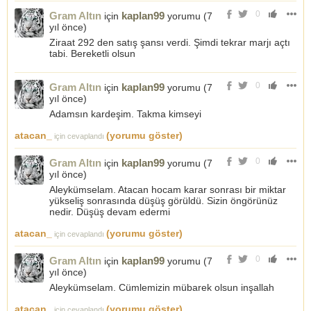
0
Gram Altın
kaplan99
için
yorumu (
7
yıl önce
)
Ziraat 292 den satış şansı verdi. Şimdi tekrar marjı açtı
tabi. Bereketli olsun
0
Gram Altın
kaplan99
için
yorumu (
7
yıl önce
)
Adamsın kardeşim. Takma kimseyi
atacan_
(yorumu göster)
için cevaplandı
0
Gram Altın
kaplan99
için
yorumu (
7
yıl önce
)
Aleykümselam. Atacan hocam karar sonrası bir miktar
yükseliş sonrasında düşüş görüldü. Sizin öngörünüz
nedir. Düşüş devam edermi
atacan_
(yorumu göster)
için cevaplandı
0
Gram Altın
kaplan99
için
yorumu (
7
yıl önce
)
Aleykümselam. Cümlemizin mübarek olsun inşallah
atacan_
(yorumu göster)
için cevaplandı