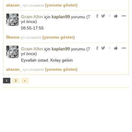
atacan_
(yorumu göster)
için cevaplandı
0
Gram Altın
kaplan99
için
yorumu (
7
yıl önce
)
08:55-17:55
İlkerce
(yorumu göster)
için cevaplandı
0
Gram Altın
kaplan99
için
yorumu (
7
yıl önce
)
Eyvallah üstad. Kolay gelsin
atacan_
(yorumu göster)
için cevaplandı
1
2
»