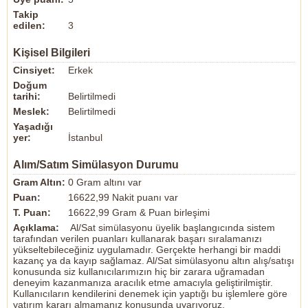
Takip
edilen:
3
Kişisel Bilgileri
Cinsiyet:
Erkek
Doğum
tarihi:
Belirtilmedi
Meslek:
Belirtilmedi
Yaşadığı
yer:
İstanbul
Alım/Satım Simülasyon Durumu
Gram Altın:
0 Gram altını var
Puan:
16622,99 Nakit puanı var
T. Puan:
16622,99 Gram & Puan birleşimi
Açıklama:
Al/Sat simülasyonu üyelik başlangıcında sistem
tarafından verilen puanları kullanarak başarı sıralamanızı
yükseltebileceğiniz uygulamadır. Gerçekte herhangi bir maddi
kazanç ya da kayıp sağlamaz. Al/Sat simülasyonu altın alış/satışı
konusunda siz kullanıcılarımızın hiç bir zarara uğramadan
deneyim kazanmanıza aracılık etme amacıyla geliştirilmiştir.
Kullanıcıların kendilerini denemek için yaptığı bu işlemlere göre
yatırım kararı almamanız konusunda uyarıyoruz.