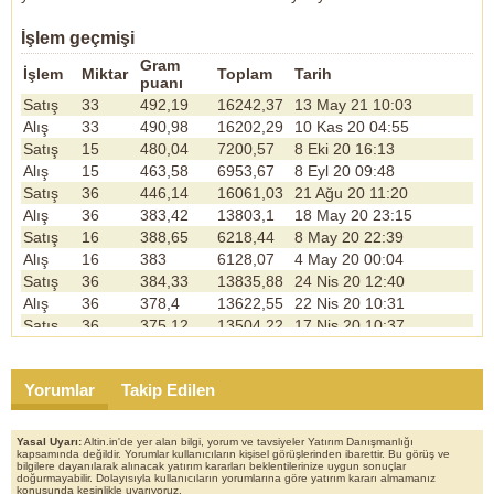
İşlem geçmişi
Gram
İşlem
Miktar
Toplam
Tarih
puanı
Satış
33
492,19
16242,37
13 May 21 10:03
Alış
33
490,98
16202,29
10 Kas 20 04:55
Satış
15
480,04
7200,57
8 Eki 20 16:13
Alış
15
463,58
6953,67
8 Eyl 20 09:48
Satış
36
446,14
16061,03
21 Ağu 20 11:20
Alış
36
383,42
13803,1
18 May 20 23:15
Satış
16
388,65
6218,44
8 May 20 22:39
Alış
16
383
6128,07
4 May 20 00:04
Satış
36
384,33
13835,88
24 Nis 20 12:40
Alış
36
378,4
13622,55
22 Nis 20 10:31
Satış
36
375,12
13504,22
17 Nis 20 10:37
Alış
36
362,44
13047,92
10 Nis 20 23:04
Satış
39
334,83
13058,41
31 Mar 20 21:20
Yorumlar
Takip Edilen
Alış
19
301,7
5732,23
28 Oca 20 13:02
Alış
20
296,5
5930,03
22 Oca 20 22:48
Satış
40
297,86
11914,22
6 Oca 20 18:40
Yasal Uyarı:
Altin.in'de yer alan bilgi, yorum ve tavsiyeler Yatırım Danışmanlığı
kapsamında değildir. Yorumlar kullanıcıların kişisel görüşlerinden ibarettir. Bu görüş ve
Alış
40
288,79
11551,75
26 Ağu 19 09:19
bilgilere dayanılarak alınacak yatırım kararları beklentilerinize uygun sonuçlar
Satış
30
311,84
9355,18
26 Ağu 19 01:29
doğurmayabilir. Dolayısıyla kullanıcıların yorumlarına göre yatırım kararı almamanız
konusunda kesinlikle uyarıyoruz.