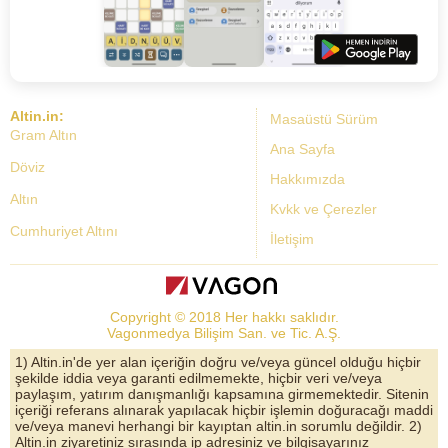
Altin.in:
Masaüstü Sürüm
Gram Altın
Ana Sayfa
Döviz
Hakkımızda
Altın
Kvkk ve Çerezler
Cumhuriyet Altını
İletişim
Dolar Kuru
Altın Fiyatları
Copyright © 2018 Her hakkı saklıdır.
Bist Yorum
Vagonmedya Bilişim San. ve Tic. A.Ş.
Altın Yorumları
1) Altin.in'de yer alan içeriğin doğru ve/veya güncel olduğu hiçbir
şekilde iddia veya garanti edilmemekte, hiçbir veri ve/veya
Döviz Kurları
paylaşım, yatırım danışmanlığı kapsamına girmemektedir. Sitenin
içeriği referans alınarak yapılacak hiçbir işlemin doğuracağı maddi
Çeyrek Altın
ve/veya manevi herhangi bir kayıptan altin.in sorumlu değildir. 2)
Altin.in ziyaretiniz sırasında ip adresiniz ve bilgisayarınız