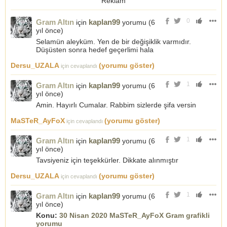
Reklam
0
Gram Altın
kaplan99
için
yorumu (
6
yıl önce
)
Selamün aleyküm. Yen de bir değişiklik varmıdır.
Düşüsten sonra hedef geçerlimi hala
Dersu_UZALA
(yorumu göster)
için cevaplandı
1
Gram Altın
kaplan99
için
yorumu (
6
yıl önce
)
Amin. Hayırlı Cumalar. Rabbim sizlerde şifa versin
MaSTeR_AyFoX
(yorumu göster)
için cevaplandı
1
Gram Altın
kaplan99
için
yorumu (
6
yıl önce
)
Tavsiyeniz için teşekkürler. Dikkate alınmıştır
Dersu_UZALA
(yorumu göster)
için cevaplandı
1
Gram Altın
kaplan99
için
yorumu (
6
yıl önce
)
Konu:
30 Nisan 2020 MaSTeR_AyFoX Gram grafikli
yorumu