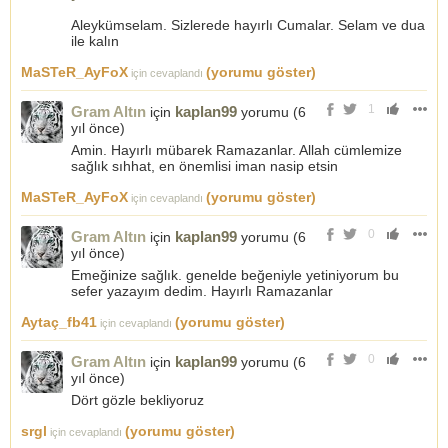
Aleykümselam. Sizlerede hayırlı Cumalar. Selam ve dua
ile kalın
MaSTeR_AyFoX
(yorumu göster)
için cevaplandı
1
Gram Altın
kaplan99
için
yorumu (
6
yıl önce
)
Amin. Hayırlı mübarek Ramazanlar. Allah cümlemize
sağlık sıhhat, en önemlisi iman nasip etsin
MaSTeR_AyFoX
(yorumu göster)
için cevaplandı
0
Gram Altın
kaplan99
için
yorumu (
6
yıl önce
)
Emeğinize sağlık. genelde beğeniyle yetiniyorum bu
sefer yazayım dedim. Hayırlı Ramazanlar
Aytaç_fb41
(yorumu göster)
için cevaplandı
0
Gram Altın
kaplan99
için
yorumu (
6
yıl önce
)
Dört gözle bekliyoruz
srgl
(yorumu göster)
için cevaplandı