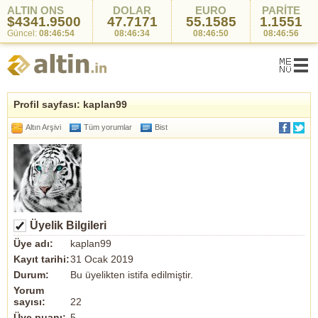
ALTIN ONS
DOLAR
EURO
PARİTE
$4341.9500
47.7171
55.1585
1.1551
Güncel:
08:46:54
08:46:34
08:46:50
08:46:56
Profil sayfası: kaplan99
Altın Arşivi
Tüm yorumlar
Bist
Üyelik Bilgileri
Üye adı:
kaplan99
Kayıt tarihi:
31 Ocak 2019
Durum:
Bu üyelikten istifa edilmiştir.
Yorum
sayısı:
22
Üye puanı:
5