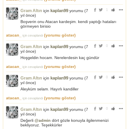
1
Gram Altın
kaplan99
için
yorumu (
7
yıl önce
)
Boşverin onu Atacan kardeşim. kendi yaptığı hataları
görmeyen birisio
atacan_
(yorumu göster)
için cevaplandı
0
Gram Altın
kaplan99
için
yorumu (
7
yıl önce
)
Hoşgeldin hocam. Nerelerdesin kaç gündür
atacan_
(yorumu göster)
için cevaplandı
0
Gram Altın
kaplan99
için
yorumu (
7
yıl önce
)
Aleyküm selam. Hayırlı kandiller
atacan_
(yorumu göster)
için cevaplandı
0
Gram Altın
kaplan99
için
yorumu (
7
yıl önce
)
Değerli
@admin
dört gözle konuyla ilgilenmenizi
bekliyoruz. Teşekkürler