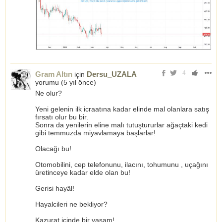
4
Gram Altın
Dersu_UZALA
için
yorumu (
5 yıl önce
)
Ne olur?
Yeni gelenin ilk icraatına kadar elinde mal olanlara satış
fırsatı olur bu bir.
Sonra da yenilerin eline malı tutuştururlar ağaçtaki kedi
gibi temmuzda miyavlamaya başlarlar!
Olacağı bu!
Otomobilini, cep telefonunu, ilacını, tohumunu , uçağını
üretinceye kadar elde olan bu!
Gerisi hayâl!
Hayalcileri ne bekliyor?
Kazurat içinde bir yaşam!