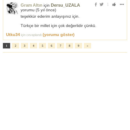
1
Gram Altın
Dersu_UZALA
için
yorumu (
5 yıl önce
)
teşekkür ederim anlayışınız için.
Türkçe bir millet için çok değerlidir çünkü.
Utku34
(yorumu göster)
için cevaplandı
1
2
3
4
5
6
7
8
9
»