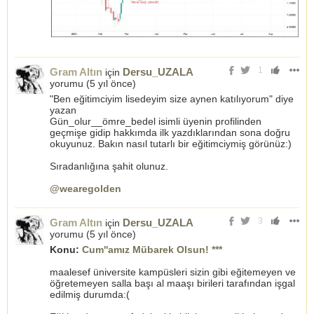
1
Gram Altın
Dersu_UZALA
için
yorumu (
5 yıl önce
)
"Ben eğitimciyim lisedeyim size aynen katılıyorum" diye
yazan
Gün_olur__ömre_bedel isimli üyenin profilinden
geçmişe gidip hakkımda ilk yazdıklarından sona doğru
okuyunuz. Bakın nasıl tutarlı bir eğitimciymiş görünüz:)
Sıradanlığına şahit olunuz.
@wearegolden
3
Gram Altın
Dersu_UZALA
için
yorumu (
5 yıl önce
)
Konu:
Cum''amız Mübarek Olsun! ***
maalesef üniversite kampüsleri sizin gibi eğitemeyen ve
öğretemeyen salla başı al maaşı birileri tarafından işgal
edilmiş durumda:(