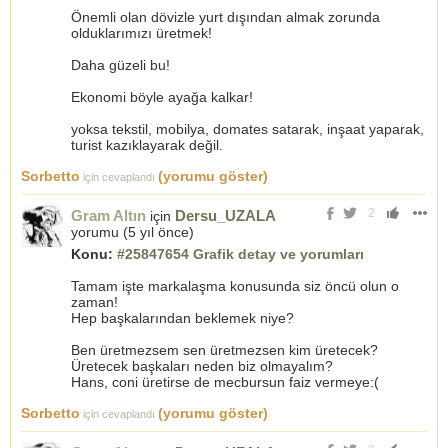
Önemli olan dövizle yurt dışından almak zorunda
olduklarımızı üretmek!
Daha güzeli bu!
Ekonomi böyle ayağa kalkar!
yoksa tekstil, mobilya, domates satarak, inşaat yaparak,
turist kazıklayarak değil.
Sorbetto
(yorumu göster)
için cevaplandı
2
Gram Altın
Dersu_UZALA
için
yorumu (
5 yıl önce
)
Konu:
#25847654 Grafik detay ve yorumları
Tamam işte markalaşma konusunda siz öncü olun o
zaman!
Hep başkalarından beklemek niye?
Ben üretmezsem sen üretmezsen kim üretecek?
Üretecek başkaları neden biz olmayalım?
Hans, coni üretirse de mecbursun faiz vermeye:(
Sorbetto
(yorumu göster)
için cevaplandı