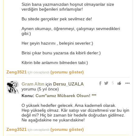
Sizin bana yazmanızdan hoşnut olmayanlar size
verdiğim beğenileri sıfırlamışlar!
Bu sitede gerçekler pek sevilmez de!
Aynen okumayı, öğrenmeyi, çalışmayı sevmedikleri
gibi:)
Her şeyin hazırını , beleşini severler:)
Birisi çıkar bunu yazarsa da kibirli derler:)
Kibrin bile anlamını bilmeden tabi:)
Zeng3521
(yorumu göster)
için cevaplandı
5
Gram Altın
Dersu_UZALA
için
yorumu (
5 yıl önce
)
Konu:
Cum''amız Mübarek Olsun! ***
O yüksek hedefler gelecek. Ama kademeli olarak.
Hep yükseliş olmaz. Kâr satışı var düzeltmesi var bu işin
değil mi? Hiç bir zaman bir hedefe doğrudan gidilmez.
Ne aşağıdakine ne yukarıdakine!
Zeng3521
(yorumu göster)
için cevaplandı