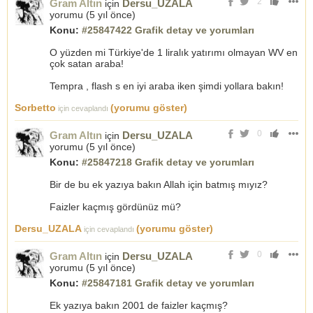
2
Gram Altın
Dersu_UZALA
için
yorumu (
5 yıl önce
)
Konu:
#25847422 Grafik detay ve yorumları
O yüzden mi Türkiye'de 1 liralık yatırımı olmayan WV en
çok satan araba!
Tempra , flash s en iyi araba iken şimdi yollara bakın!
Sorbetto
(yorumu göster)
için cevaplandı
0
Gram Altın
Dersu_UZALA
için
yorumu (
5 yıl önce
)
Konu:
#25847218 Grafik detay ve yorumları
Bir de bu ek yazıya bakın Allah için batmış mıyız?
Faizler kaçmış gördünüz mü?
Dersu_UZALA
(yorumu göster)
için cevaplandı
0
Gram Altın
Dersu_UZALA
için
yorumu (
5 yıl önce
)
Konu:
#25847181 Grafik detay ve yorumları
Ek yazıya bakın 2001 de faizler kaçmış?