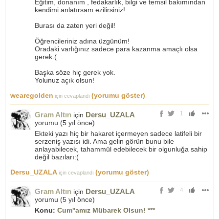
Eğitim, donanım , fedakarlık, bilgi ve temsil bakımından
kendimi anlatırsam ezilirsiniz!
Burası da zaten yeri değil!
Öğrencileriniz adına üzgünüm!
Oradaki varlığınız sadece para kazanma amaçlı olsa
gerek:(
Başka söze hiç gerek yok.
Yolunuz açık olsun!
wearegolden
(yorumu göster)
için cevaplandı
1
Gram Altın
Dersu_UZALA
için
yorumu (
5 yıl önce
)
Ekteki yazı hiç bir hakaret içermeyen sadece latifeli bir
serzeniş yazısı idi. Ama gelin görün bunu bile
anlayabilecek, tahammül edebilecek bir olgunluğa sahip
değil bazıları:(
Dersu_UZALA
(yorumu göster)
için cevaplandı
4
Gram Altın
Dersu_UZALA
için
yorumu (
5 yıl önce
)
Konu:
Cum''amız Mübarek Olsun! ***