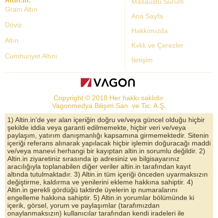
Masaüstü Sürüm
Gram Altın
Ana Sayfa
Döviz
Hakkımızda
Altın
Kvkk ve Çerezler
Cumhuriyet Altını
İletişim
Dolar Kuru
Altın Fiyatları
Copyright © 2018 Her hakkı saklıdır.
Bist Yorum
Vagonmedya Bilişim San. ve Tic. A.Ş.
Altın Yorumları
1) Altin.in'de yer alan içeriğin doğru ve/veya güncel olduğu hiçbir
şekilde iddia veya garanti edilmemekte, hiçbir veri ve/veya
Döviz Kurları
paylaşım, yatırım danışmanlığı kapsamına girmemektedir. Sitenin
içeriği referans alınarak yapılacak hiçbir işlemin doğuracağı maddi
Çeyrek Altın
ve/veya manevi herhangi bir kayıptan altin.in sorumlu değildir. 2)
Altin.in ziyaretiniz sırasında ip adresiniz ve bilgisayarınız
Bitcoin
aracılığıyla toplanabilen diğer veriler altin.in tarafından kayıt
altında tutulmaktadır. 3) Altin.in tüm içeriği önceden uyarmaksızın
Euro/Dolar Parite
değiştirme, kaldırma ve yenilerini ekleme hakkına sahiptir. 4)
Altin.in gerekli gördüğü taktirde üyelerin ip numaralarını
Sterlin
engelleme hakkına sahiptir. 5) Altin.in yorumlar bölümünde ki
içerik, görsel, yorum ve paylaşımlar (tarafımızdan
Döviz Arşivi
onaylanmaksızın) kullanıcılar tarafından kendi iradeleri ile