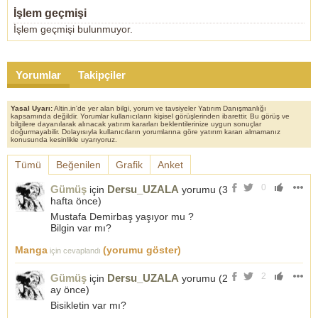
İşlem geçmişi
İşlem geçmişi bulunmuyor.
Yorumlar
Takipçiler
Yasal Uyarı:
Altin.in'de yer alan bilgi, yorum ve tavsiyeler Yatırım Danışmanlığı
kapsamında değildir. Yorumlar kullanıcıların kişisel görüşlerinden ibarettir. Bu görüş ve
bilgilere dayanılarak alınacak yatırım kararları beklentilerinize uygun sonuçlar
doğurmayabilir. Dolayısıyla kullanıcıların yorumlarına göre yatırım kararı almamanız
konusunda kesinlikle uyarıyoruz.
Tümü
Beğenilen
Grafik
Anket
0
Gümüş
Dersu_UZALA
için
yorumu (
3
hafta önce
)
Mustafa Demirbaş yaşıyor mu ?
Bilgin var mı?
Manga
(yorumu göster)
için cevaplandı
2
Gümüş
Dersu_UZALA
için
yorumu (
2
ay önce
)
Bisikletin var mı?