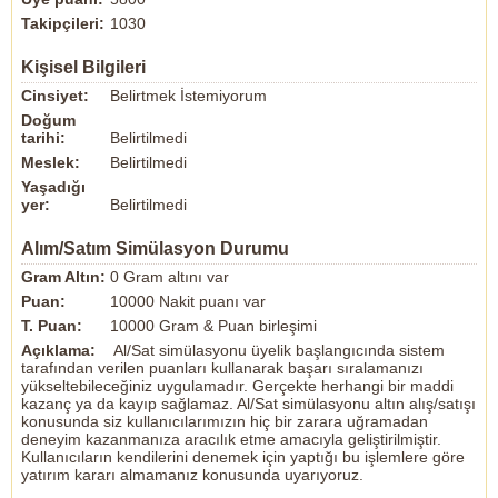
Takipçileri:
1030
Kişisel Bilgileri
Cinsiyet:
Belirtmek İstemiyorum
Doğum
tarihi:
Belirtilmedi
Meslek:
Belirtilmedi
Yaşadığı
yer:
Belirtilmedi
Alım/Satım Simülasyon Durumu
Gram Altın:
0 Gram altını var
Puan:
10000 Nakit puanı var
T. Puan:
10000 Gram & Puan birleşimi
Açıklama:
Al/Sat simülasyonu üyelik başlangıcında sistem
tarafından verilen puanları kullanarak başarı sıralamanızı
yükseltebileceğiniz uygulamadır. Gerçekte herhangi bir maddi
kazanç ya da kayıp sağlamaz. Al/Sat simülasyonu altın alış/satışı
konusunda siz kullanıcılarımızın hiç bir zarara uğramadan
deneyim kazanmanıza aracılık etme amacıyla geliştirilmiştir.
Kullanıcıların kendilerini denemek için yaptığı bu işlemlere göre
yatırım kararı almamanız konusunda uyarıyoruz.