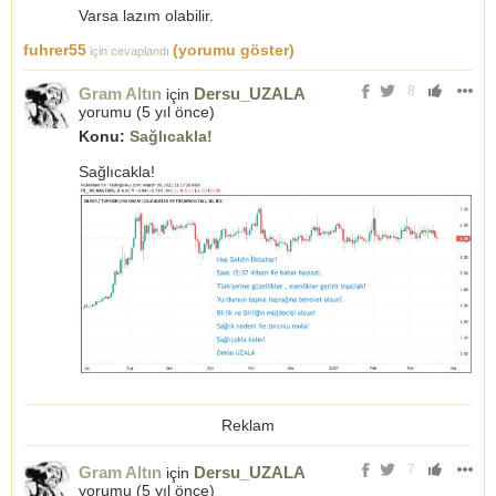
Varsa lazım olabilir.
fuhrer55
(yorumu göster)
için cevaplandı
8
Gram Altın
Dersu_UZALA
için
yorumu (
5 yıl önce
)
Konu:
Sağlıcakla!
Sağlıcakla!
Reklam
7
Gram Altın
Dersu_UZALA
için
yorumu (
5 yıl önce
)