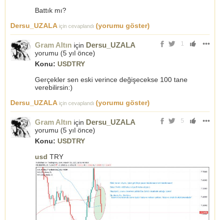
Battık mı?
Dersu_UZALA
(yorumu göster)
için cevaplandı
1
Gram Altın
Dersu_UZALA
için
yorumu (
5 yıl önce
)
Konu:
USDTRY
Gerçekler sen eski verince değişecekse 100 tane
verebilirsin:)
Dersu_UZALA
(yorumu göster)
için cevaplandı
5
Gram Altın
Dersu_UZALA
için
yorumu (
5 yıl önce
)
Konu:
USDTRY
usd
TRY