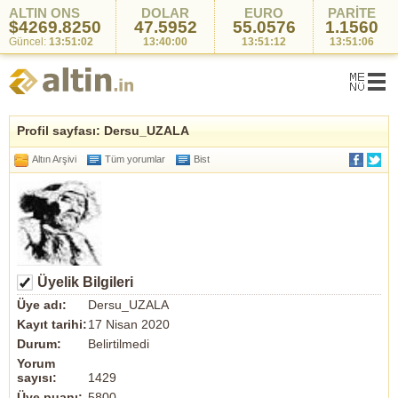
ALTIN ONS
DOLAR
EURO
PARİTE
$4269.8250
47.5952
55.0576
1.1560
Güncel:
13:51:02
13:40:00
13:51:12
13:51:06
Profil sayfası: Dersu_UZALA
Altın Arşivi
Tüm yorumlar
Bist
Üyelik Bilgileri
Üye adı:
Dersu_UZALA
Kayıt tarihi:
17 Nisan 2020
Durum:
Belirtilmedi
Yorum
sayısı:
1429
Üye puanı:
5800