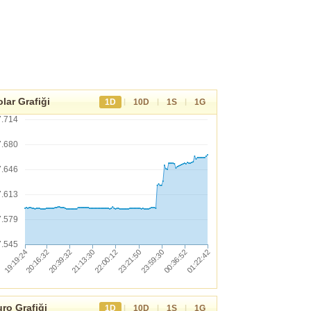
lar Grafiği
|
|
|
1D
10D
1S
1G
7.714
7.680
7.646
7.613
7.579
7.545
ro Grafiği
|
|
|
1D
10D
1S
1G