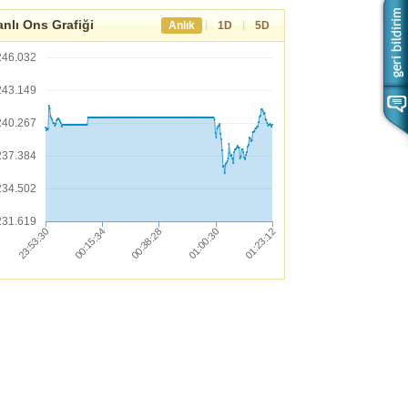
nlı Ons Grafiği
|
|
Anlık
1D
5D
246.032
243.149
240.267
237.384
234.502
231.619