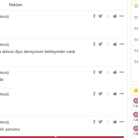
Reklam
5
0
 önce
)
5
5
5
0
 önce
)
5
a dolsun diye demiyorum bekleyenler vardi
5
0
 önce
)
de
0
 önce
)
7 A
7 A
0
 önce
)
ikli yorumu
7 A