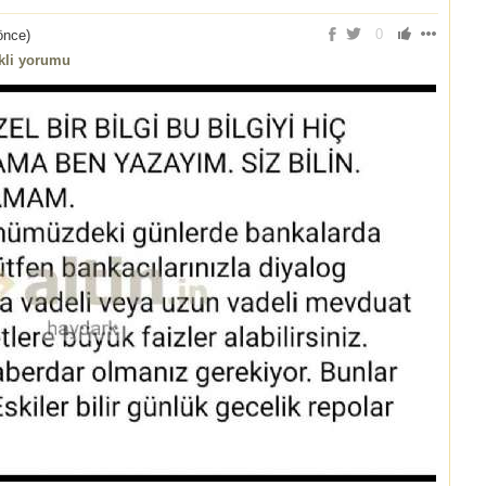
0
 önce
)
ikli yorumu