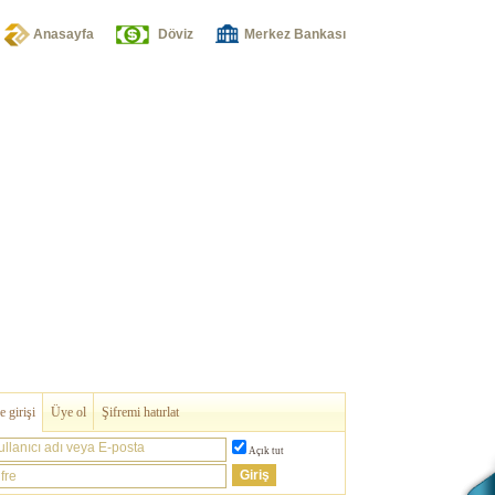
Anasayfa
Döviz
Merkez Bankası
 girişi
Üye ol
Şifremi hatırlat
ullanıcı adı veya E-posta
Açık tut
fre