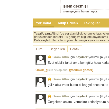
İşlem geçmişi
İşlem geçmişi bulunmuyor.
Yorumlar
Takip Edilen
Takipçiler
Yasal Uyarı:
Altin.in'de yer alan bilgi, yorum ve tavsiyel
görüşlerinden ibarettir. Bu görüş ve bilgilere dayanılarak
Dolayısıyla kullanıcıların yorumlarına göre yatırım karar
Tümü
Beğenilen
Grafik
Gram Altın
için
haydark
yorumu (
4 yıl
Evet olabilir fakat ama ben güliz hoca kad
Omur_g
(yorumu göster)
için cevaplandı
Gram Altın
için
haydark
yorumu (
4 yıl
güliz abla vardı burda bi kaç yıl once nokta
Gram Altın
için
haydark
yorumu (
4 yıl
Gerçekten anlam. vermekte zorlaniyorum hal