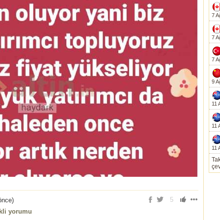
7 A
7 A
7 A
9 A
11 
11 
11 
Tak
çev
5
 önce
)
ikli yorumu