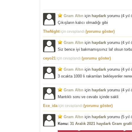
Gram Altın
için
haydark
yorumu (
4 yıl
Çıkışların kalıcı olmadığı gibi
TheNight
(yorumu göster)
için cevaplandı
Gram Altın
için
haydark
yorumu (
4 yıl
Siz bence iyi bakmamışsınız laf olsun torb
ceyo21
(yorumu göster)
için cevaplandı
Gram Altın
için
haydark
yorumu (
4 yıl
3 ocakta 1000 li rakamları bekleyenler nere
Gram Altın
için
haydark
yorumu (
4 yıl
Mantıklı soru ve cevabı içinde sakli
Ece_ida
(yorumu göster)
için cevaplandı
Gram Altın
için
haydark
yorumu (
5 yıl
Konu:
31 Aralık 2021 haydark Gram graf