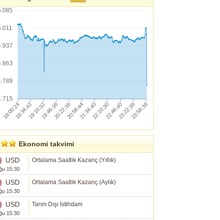
5.085
5.011
4.937
4.863
4.789
4.715
Ekonomi takvimi
USD
Ortalama Saatlik Kazanç (Yıllık)
ğu 15:30
USD
Ortalama Saatlik Kazanç (Aylık)
ğu 15:30
USD
Tarım Dışı İstihdam
ğu 15:30