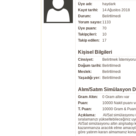
Üye adı:
haydark
Kayıt tarihi:
14 Ağustos 2018
Durum:
Belirtilmedi
Yorum sayısı:
1133
Üye puanı:
70
Takipçileri:
10
Takip edilen:
17
Kişisel Bilgileri
Cinsiyet:
Belirtmek İstemiyor
Doğum tarihi:
Belirtilmedi
Meslek:
Belirtilmedi
Yaşadığı yer:
Belirtilmedi
Alım/Satım Simülasyon 
Gram Altın:
0 Gram altını var
Puan:
10000 Nakit puanı v
T. Puan:
10000 Gram & Puan 
Açıklama:
Al/Sat simülasyonu ü
sıralamanızı yükseltebileceğiniz u
Al/Sat simülasyonu altın alış/satış
kazanmanıza aracılık etme amacıyla g
göre yatırım kararı almamanız kon