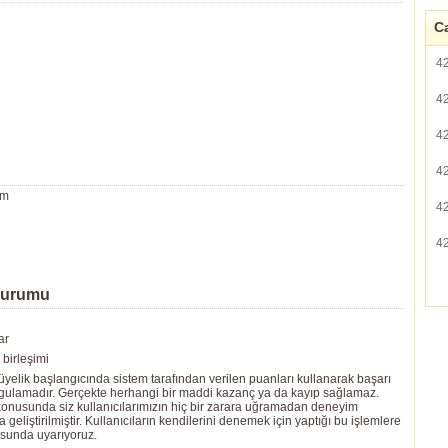
Ca
4
4
4
4
um
4
4
Durumu
ar
birleşimi
yelik başlangıcında sistem tarafından verilen puanları kullanarak başarı
ygulamadır. Gerçekte herhangi bir maddi kazanç ya da kayıp sağlamaz.
ı konusunda siz kullanıcılarımızın hiç bir zarara uğramadan deneyim
eliştirilmiştir. Kullanıcıların kendilerini denemek için yaptığı bu işlemlere
usunda uyarıyoruz.