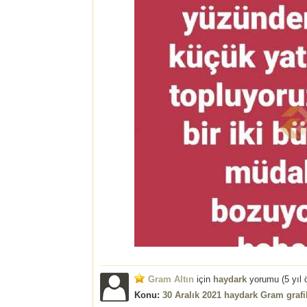
Gram Altın
için
haydark
yorumu (
5 yıl
Konu:
30 Aralık 2021 haydark Gram graf