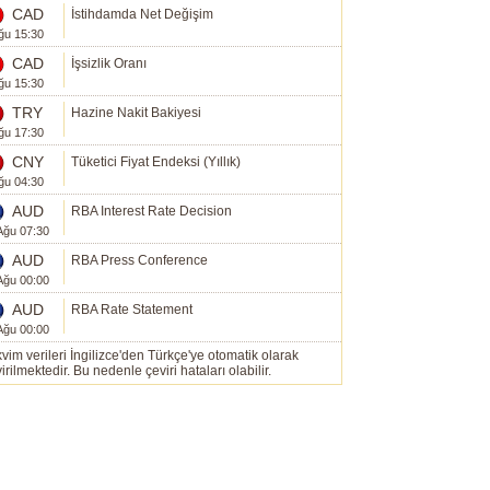
CAD
İstihdamda Net Değişim
ğu 15:30
CAD
İşsizlik Oranı
ğu 15:30
TRY
Hazine Nakit Bakiyesi
ğu 17:30
CNY
Tüketici Fiyat Endeksi (Yıllık)
ğu 04:30
AUD
RBA Interest Rate Decision
Ağu 07:30
AUD
RBA Press Conference
Ağu 00:00
AUD
RBA Rate Statement
Ağu 00:00
vim verileri İngilizce'den Türkçe'ye otomatik olarak
irilmektedir. Bu nedenle çeviri hataları olabilir.