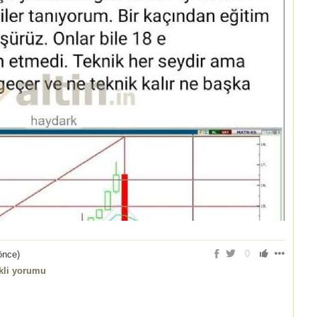
0
 önce
)
ikli yorumu