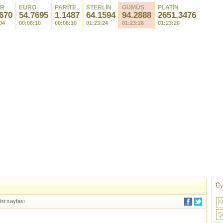
AR
EURO
PARİTE
STERLİN
GÜMÜŞ
PLATİN
670
54.7695
1.1487
64.1594
94.2965
2651.3476
04
00:06:10
00:06:10
01:23:24
01:23:28
01:23:20
Üye
ist sayfası
K
Şi