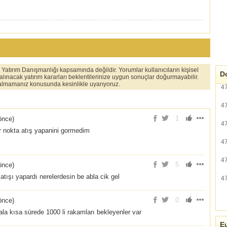
er Yatırım Danışmanlığı kapsamında değildir. Yorumlar kullanıcıların kişisel
Do
 alınacak yatırım kararları beklentilerinize uygun sonuçlar doğurmayabilir.
ı almamanız konusunda kesinlikle uyarıyoruz.
4
4
1
 önce
)
4
ar nokta atış yapanini gormedim
4
4
5
 önce
)
 atışı yapardı nerelerdesin be abla cik gel
4
0
 önce
)
a kısa sürede 1000 li rakamları bekleyenler var
Eu