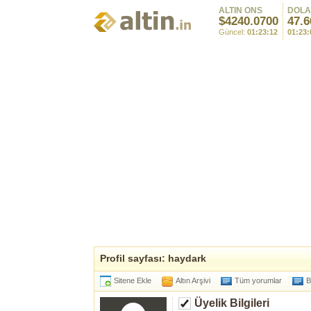
ALTIN ONS
DOL
$4240.0700
47.6
Güncel:
01:23:12
01:23:
Profil sayfası: haydark
Sitene Ekle
Altın Arşivi
Tüm yorumlar
B
Üyelik Bilgileri