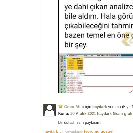
Gram Altın
için
haydark
yorumu (
5 yıl
Konu:
30 Aralık 2021 haydark Gram graf
Bir üstadimizin paylasimi
haydark
(yorumu göster)
için cevaplandı