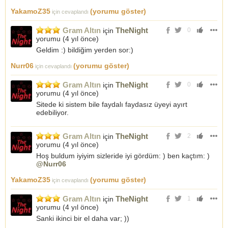
YakamoZ35
(yorumu göster)
için cevaplandı
Gram Altın
TheNight
için
0
yorumu (
4 yıl önce
)
Geldim :) bildiğim yerden sor:)
Nurr06
(yorumu göster)
için cevaplandı
Gram Altın
TheNight
için
0
yorumu (
4 yıl önce
)
Sitede ki sistem bile faydalı faydasız üyeyi ayırt
edebiliyor.
Gram Altın
TheNight
için
2
yorumu (
4 yıl önce
)
Hoş buldum iyiyim sizleride iyi gördüm: ) ben kaçtım: )
@Nurr06
YakamoZ35
(yorumu göster)
için cevaplandı
Gram Altın
TheNight
için
1
yorumu (
4 yıl önce
)
Sanki ikinci bir el daha var; ))