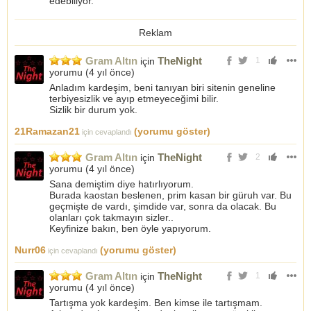
edebiliyor.
31 Aralık 2021 - 737-717-722 seviyelerinden alınan gram altın
772 seviyesinde satılmıştır.
31 Aralık 2021 - 14.17 seviyesinden alınan Euro 14.87
Reklam
seviyesinde satılmıştır.
-
Gram Altın
TheNight
için
1
20 Aralık 2021
yorumu (
4 yıl önce
)
Gram altın 995 seviyesinde, 1050 hedefli gram altın alınmıştır.
Anladım kardeşim, beni tanıyan biri sitenin geneline
Euro 19.30 seviyesinde, 20.15 hedefli euro alınmıştır.
terbiyesizlik ve ayıp etmeyeceğimi bilir.
(20 Aralık 2021 tarihinde Gram altından 1030 seviyesinde, Euro
Sizlik bir durum yok.
20.15 seviyesinde satılmıştır)
-
21Ramazan21
(yorumu göster)
16 Aralık 2021
için cevaplandı
903 seviyesinden 927 hedefli Gram altın alınmıştır.
897 seviyesi altında saatlik kapanış ile stoplarım.
Gram Altın
TheNight
için
2
(17.12.2021 tarihinde Gram altın beklentim gerçekleşmiş ve
yorumu (
4 yıl önce
)
satılmıştır)
Sana demiştim diye hatırlıyorum.
-
Burada kaostan beslenen, prim kasan bir güruh var. Bu
15 Aralık 2021
geçmişte de vardı, şimdide var, sonra da olacak. Bu
14.65 seviyesinden 15.60 hedefli dolar alınmıştır.
olanları çok takmayın sizler..
833 seviyesinden 897 hedefli Gram altın alınmıştır
Keyfinize bakın, ben öyle yapıyorum.
(16 Aralık 2021 tarihinde Gram altın ve dolar beklentim
gerçekleşmiş ve satılmıştır)
Nurr06
(yorumu göster)
için cevaplandı
-
5 Aralık 2021
Gram Altın
TheNight
için
1
Ons altın 1783 seviyesinde.
yorumu (
4 yıl önce
)
Ons altında önümüzdeki hafta 1844 seviyesi test edilmesi
gerekir teknik açıdan.
Tartışma yok kardeşim. Ben kimse ile tartışmam.
Gram altın 758 seviyesi üzerinde 838 seviyesi test edilecek.