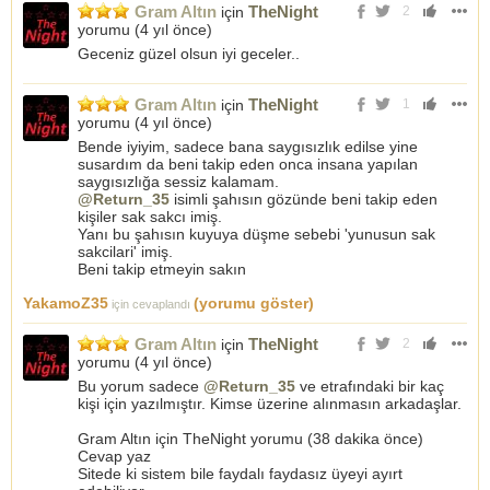
Gram Altın
TheNight
için
2
-
yorumu (
4 yıl önce
)
08 Şubat 2022 - 10.00 seviyesinde gram gümüş alınmıştır.
(22.02.2022 tarihinde 10.68 seviyesinde gümüşler satılmıştır)
Geceniz güzel olsun iyi geceler..
27 Ocak 2022 - 793 seviyesinde gram altın alınmıştır.
28 Ocak 2022 - 785 seviyesinde 2. parça alınmıştır.
Gram Altın
TheNight
için
1
01 Şubat 2022 - 774 seviyesinde 3. ve son parça alınmıştır.
yorumu (
4 yıl önce
)
(24 Şubat 2022 tarihinde 879 seviyesinde satılmıştır)
Bende iyiyim, sadece bana saygısızlık edilse yine
-
susardım da beni takip eden onca insana yapılan
07 Ocak 2022 - 800 seviyesinde 852 hedefli gram altın
saygısızlığa sessiz kalamam.
alınmıştır.
@Return_35
isimli şahısın gözünde beni takip eden
13 Ocak 2022 - 800 seviyesinde daha aşağıdan yerine alınmak
kişiler sak sakcı imiş.
üzere satılmıştır.
Yanı bu şahısın kuyuya düşme sebebi 'yunusun sak
14 Ocak 2022 - 793 seviyesinde 852 hedefli gram altın
sakcilari' imiş.
alınmıştır.
Beni takip etmeyin sakın
(25 Ocak 2022 tarihinde 800 seviyesinde satılmıştır. )
-
YakamoZ35
(yorumu göster)
için cevaplandı
04 Ocak 2022 - 776 seviyesinden %50 gram altın alınmıştır.
(06 Ocak 20202 tarihinde 801 seviyesinde çıkılmıştır. )
Gram Altın
TheNight
için
2
-
yorumu (
4 yıl önce
)
21 Aralık 2021 - 737 seviyesinden 1. parça gram altın alınmıştır.
22 Aralık 2021 - 717 seviyesinden 2. parça gram altın alınmıştır.
Bu yorum sadece
@Return_35
ve etrafındaki bir kaç
22 Aralık 2021 - 722 seviyesinden 3. parça gram altın alınmıştır.
kişi için yazılmıştır. Kimse üzerine alınmasın arkadaşlar.
22 Aralık 2021 - 14.17 seviyesinden bir parça Euro alınmıştır.
22 Aralık 2021 - 711 seviyesinden 4. parça gram altın alınmıştır.
Gram Altın için TheNight yorumu (38 dakika önce)
23 Aralık 2021 - 687 seviyesinde 5. ve son parça gram altın
Cevap yaz
alınmıştır.
Sitede ki sistem bile faydalı faydasız üyeyi ayırt
29 Aralık 2021 - 687 ve 711 alımları 727 seviyesinde satılmıştır.