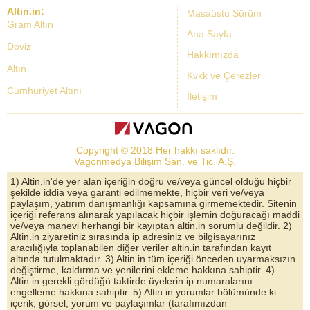
Altin.in:
Masaüstü Sürüm
Gram Altın
Ana Sayfa
Döviz
Hakkımızda
Altın
Kvkk ve Çerezler
Cumhuriyet Altını
İletişim
Dolar Kuru
Altın Fiyatları
Copyright © 2018 Her hakkı saklıdır.
Bist Yorum
Vagonmedya Bilişim San. ve Tic. A.Ş.
Altın Yorumları
1) Altin.in'de yer alan içeriğin doğru ve/veya güncel olduğu hiçbir
şekilde iddia veya garanti edilmemekte, hiçbir veri ve/veya
Döviz Kurları
paylaşım, yatırım danışmanlığı kapsamına girmemektedir. Sitenin
içeriği referans alınarak yapılacak hiçbir işlemin doğuracağı maddi
Çeyrek Altın
ve/veya manevi herhangi bir kayıptan altin.in sorumlu değildir. 2)
Altin.in ziyaretiniz sırasında ip adresiniz ve bilgisayarınız
Bitcoin
aracılığıyla toplanabilen diğer veriler altin.in tarafından kayıt
altında tutulmaktadır. 3) Altin.in tüm içeriği önceden uyarmaksızın
Euro/Dolar Parite
değiştirme, kaldırma ve yenilerini ekleme hakkına sahiptir. 4)
Altin.in gerekli gördüğü taktirde üyelerin ip numaralarını
Sterlin
engelleme hakkına sahiptir. 5) Altin.in yorumlar bölümünde ki
içerik, görsel, yorum ve paylaşımlar (tarafımızdan