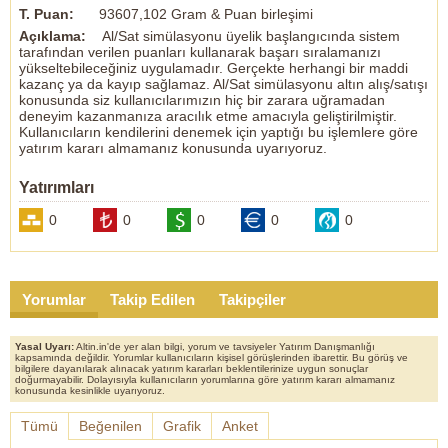
T. Puan:
93607,102 Gram & Puan birleşimi
(27 Mayıs 2022 - 16.84 seviyesinden RNPOL hissesi %11.64
primle satılmıştır)
Açıklama:
Al/Sat simülasyonu üyelik başlangıcında sistem
20 Mayıs 2022 - 15.08 seviyesinden RNPOL hisse senedi (orta
tarafından verilen puanları kullanarak başarı sıralamanızı
vadeli)
yükseltebileceğiniz uygulamadır. Gerçekte herhangi bir maddi
-
kazanç ya da kayıp sağlamaz. Al/Sat simülasyonu altın alış/satışı
20 Mayıs 2022 - 33.24 seviyesinden KTSKR hisse senedi (orta
konusunda siz kullanıcılarımızın hiç bir zarara uğramadan
vadeli)
deneyim kazanmanıza aracılık etme amacıyla geliştirilmiştir.
20 Mayıs 2022 - 22.86 seviyesinden VBTYZ hisse senedi (orta
Kullanıcıların kendilerini denemek için yaptığı bu işlemlere göre
vadeli)
yatırım kararı almamanız konusunda uyarıyoruz.
-
16 Mayıs 2022 - 11.80 seviyesinden DESA hisse senedi (orta -
Yatırımları
uzun)
-
0
0
0
0
0
25 Mart 2022 - 934 seviyesinde %50 gram altın alınmıştır.
25 Mart 2022 - 930 seviyesinde geri kalan %50 de alınmıştır.
(17 Mayıs 2022 - 930 seviyesinden satılmıştır. )
-
15 Mart 2022 - 902 seviyesinde %30 gram altın alınmıştır.
Yorumlar
Takip Edilen
Takipçiler
(17 Mart 2022 924 seviyesinde satılmıştır. )
-
25 Şubat 2022 - 838 seviyesinde 1. Parça gram altın alınmıştır.
Yasal Uyarı:
Altin.in'de yer alan bilgi, yorum ve tavsiyeler Yatırım Danışmanlığı
01 Mart 2022 - 853 seviyesinde 2. Parça gram altın alınmıştır.
kapsamında değildir. Yorumlar kullanıcıların kişisel görüşlerinden ibarettir. Bu görüş ve
02 Mart 2022 - 872 seviyesinde 3. ve son parça gram altın
bilgilere dayanılarak alınacak yatırım kararları beklentilerinize uygun sonuçlar
doğurmayabilir. Dolayısıyla kullanıcıların yorumlarına göre yatırım kararı almamanız
alınmıştır.
konusunda kesinlikle uyarıyoruz.
(04 Mart 2022 - 894 seviyesinde gram altınlar satılmıştır)
-
Tümü
Beğenilen
Grafik
Anket
22 Şubat 2022 - 18.70 seviyesinde Sterlin alınmıştır.
(24 Şubat 2022 - 19.02 seviyesinde satılmıştır. )