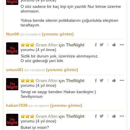
yorumu (
4 yıl önce
)
O söz sadece bir kaç kişi için yazıldı Nur kimse üzerine
alınmasın.
Yoksa bende sitenin politikalarını çoğunlukla eleştiren
taraftayım.
Nurr06
(yorumu göster)
için cevaplandı
Gram Altın
TheNight
için
0
yorumu (
4 yıl önce
)
Sizlik bir durum yok, üzerinize alınmayınız.
O söz gideceği yeri bilir.
umuut81
(yorumu göster)
için cevaplandı
Gram Altın
TheNight
için
2
yorumu (
4 yıl önce
)
Sevgi ve saygı benden Hakan kardeşim:)
Seviliyorsun
hakan7038
(yorumu göster)
için cevaplandı
Gram Altın
TheNight
için
0
yorumu (
4 yıl önce
)
Buket iyi misin?