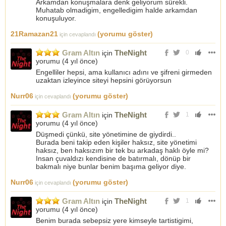
Arkamdan konuşmalara denk geliyorum sürekli.
Dolar 13.10 üzerinde 14.60 hedefli devam ediyor.
Muhatab olmadigim, engelledigim halde arkamdan
838 seviyesi geldiğinde ben ve takipcilerim sat izle moduna
konuşuluyor.
geçeriz.
(13 Aralık 2021 tarihinde Gram altın ve dolar beklentim
21Ramazan21
(yorumu göster)
için cevaplandı
gerçekleşmiş ve satılmıştır)
Gram Altın
TheNight
için
0
Not: Sevgili dostlarım; Ben viop(vadeli işlem piyasasında) işlem
yorumu (
4 yıl önce
)
yapıyorum. Benim makas aralığım 1 tl dir. Viop ta kazançta
zararda ciddi olur. Lütfen sizler kaldıraçlı yatırımlara girmeyiniz!
Engelliler hepsi, ama kullanıcı adını ve şifreni girmeden
uzaktan izleyince siteyi hepsini görüyorsun
Nurr06
(yorumu göster)
için cevaplandı
Gram Altın
TheNight
için
1
yorumu (
4 yıl önce
)
Düşmedi çünkü, site yönetimine de giydirdi..
Burada beni takip eden kişiler haksız, site yönetimi
haksız, ben haksızım bir tek bu arkadaş haklı öyle mi?
Insan çuvaldızı kendisine de batırmalı, dönüp bir
bakmalı niye bunlar benim başıma geliyor diye.
Nurr06
(yorumu göster)
için cevaplandı
Gram Altın
TheNight
için
1
yorumu (
4 yıl önce
)
Benim burada sebepsiz yere kimseyle tartistigimi,