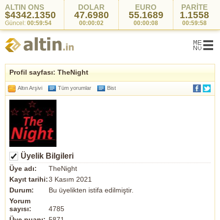
ALTIN ONS
DOLAR
EURO
PARİTE
$4342.1350
47.6980
55.1689
1.1558
Güncel:
00:59:54
00:00:02
00:00:08
00:59:58
Profil sayfası: TheNight
Altın Arşivi
Tüm yorumlar
Bist
Üyelik Bilgileri
Üye adı:
TheNight
Kayıt tarihi:
3 Kasım 2021
Durum:
Bu üyelikten istifa edilmiştir.
Yorum
sayısı:
4785
Üye puanı:
5871