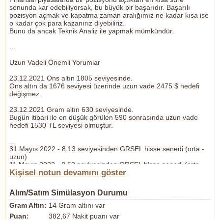
sonunda kar edebiliyorsak, bu büyük bir başarıdır. Başarılı
pozisyon açmak ve kapatma zaman aralığımız ne kadar kısa ise
o kadar çok para kazanırız diyebiliriz.
Bunu da ancak Teknik Analiz ile yapmak mümkündür.
...
Uzun Vadeli Önemli Yorumlar
23.12.2021 Ons altın 1805 seviyesinde.
Ons altın da 1676 seviyesi üzerinde uzun vade 2475 $ hedefi
değişmez.
23.12.2021 Gram altın 630 seviyesinde.
Bugün itibari ile en düşük görülen 590 sonrasında uzun vade
hedefi 1530 TL seviyesi olmuştur.
...
31 Mayıs 2022 - 8.13 seviyesinden GRSEL hisse senedi (orta -
uzun)
11 Mayıs 2022 - 8.62 seviyesinden GRSEL hisse senedi (orta -
Kişisel notun devamını göster
uzun)
-
27 Mayıs 2022 - 61.45 seviyesinden AYCES hisse senedi(orta -
Alım/Satım Simülasyon Durumu
uzun)
25 Nisan 2022 - 69.80 seviyesinden AYCES hisse senedi(orta -
Gram Altın:
14 Gram altını var
uzun)
Puan:
382,67 Nakit puanı var
-