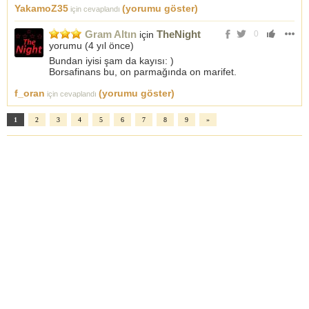
YakamoZ35
(yorumu göster)
için cevaplandı
Gram Altın
TheNight
için
0
yorumu (
4 yıl önce
)
Bundan iyisi şam da kayısı: )
Borsafinans bu, on parmağında on marifet.
f_oran
(yorumu göster)
için cevaplandı
1
2
3
4
5
6
7
8
9
»