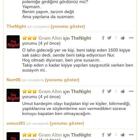
polemiğe girdiğimi gördünüz mü?
Yapmam..
Benim yapım, tarzım değil.
Ama yapılana da susmam.
TheNight
(yorumu göster)
için cevaplandı
Gram Altın
TheNight
için
0
yorumu (
4 yıl önce
)
O lafın gideceği yer ve kişi, beni takip eden 1600 kişiye
sak sakcı dedi, sende beni takip ediyorsun Nur.
Hoş olmadı diyorsan, ben yine susarım.
Takip eden o kadar kişiye yapılan saygısızlık varken ben
susayım mi..
Nurr06
(yorumu göster)
için cevaplandı
Gram Altın
TheNight
için
0
yorumu (
4 yıl önce
)
Umut kardeşim olayı başlatan kişi ve kişiler, bitirmediği,
yaptıklarına ve söylemlerine son vermedikleri sürece
konuyu kapatan ben olmayacağım.
umuut81
(yorumu göster)
için cevaplandı
Gram Altın
TheNight
için
0