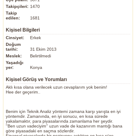
Takipçileri:
1470
Takip
edilen:
1681
Kişisel Bilgileri
Cinsiyet:
Erkek
Doğum
tarihi:
31 Ekim 2013
Meslek:
Belirtilmedi
Yaşadığı
yer:
Konya
Kişisel Görüş ve Yorumları
Aklı kısa olana verilecek uzun cevaplarım yok benim!
Hee der geçerim..
Benim için Teknik Analiz yöntemi zamana karşı yarışta en iyi
yöntemdir. Zamanında, en iyi sonucu, en kısa sürede
yakalamaktır, para piyasalarında zamanlama her şeydir.
''Ben uzun vadeciyim'' uzun vade de kazanırım mantığı bana
göre piyasadaki en saçma sözlerdir.
Finansal piyasalarda bir pozisyonu açtıktan en kısa süre