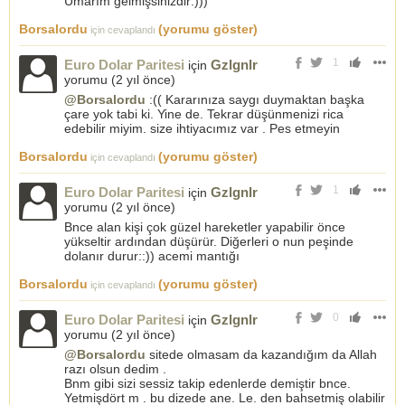
Umarım gelmişsinizdir:)))
Borsalordu
(yorumu göster)
için cevaplandı
1
Euro Dolar Paritesi
Gzlgnlr
için
yorumu (
2 yıl önce
)
@Borsalordu
:(( Kararınıza saygı duymaktan başka
çare yok tabi ki. Yine de. Tekrar düşünmenizi rica
edebilir miyim. size ihtiyacımız var . Pes etmeyin
Borsalordu
(yorumu göster)
için cevaplandı
1
Euro Dolar Paritesi
Gzlgnlr
için
yorumu (
2 yıl önce
)
Bnce alan kişi çok güzel hareketler yapabilir önce
yükseltir ardından düşürür. Diğerleri o nun peşinde
dolanır durur::)) acemi mantığı
Borsalordu
(yorumu göster)
için cevaplandı
0
Euro Dolar Paritesi
Gzlgnlr
için
yorumu (
2 yıl önce
)
@Borsalordu
sitede olmasam da kazandığım da Allah
razı olsun dedim .
Bnm gibi sizi sessiz takip edenlerde demiştir bnce.
Yetmişdört m . bu dizede ane. Le. den bahsetmiş olabilir