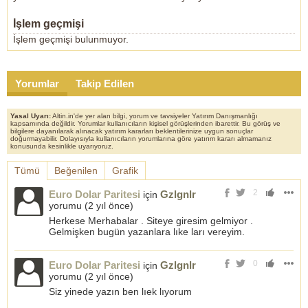
İşlem geçmişi
İşlem geçmişi bulunmuyor.
Yorumlar
Takip Edilen
Yasal Uyarı:
Altin.in'de yer alan bilgi, yorum ve tavsiyeler Yatırım Danışmanlığı
kapsamında değildir. Yorumlar kullanıcıların kişisel görüşlerinden ibarettir. Bu görüş ve
bilgilere dayanılarak alınacak yatırım kararları beklentilerinize uygun sonuçlar
doğurmayabilir. Dolayısıyla kullanıcıların yorumlarına göre yatırım kararı almamanız
konusunda kesinlikle uyarıyoruz.
Tümü
Beğenilen
Grafik
2
Euro Dolar Paritesi
Gzlgnlr
için
yorumu (
2 yıl önce
)
Herkese Merhabalar . Siteye giresim gelmiyor .
Gelmişken bugün yazanlara lıke ları vereyim.
0
Euro Dolar Paritesi
Gzlgnlr
için
yorumu (
2 yıl önce
)
Siz yinede yazın ben lıek lıyorum