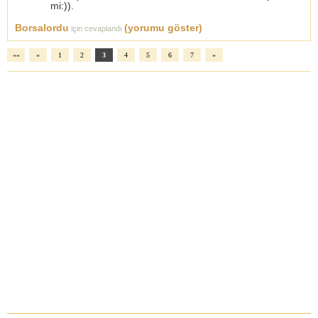
mi:)).
Borsalordu
(yorumu göster)
için cevaplandı
««
«
1
2
3
4
5
6
7
»