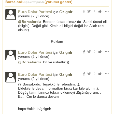
Borsalordu
(yorumu göster)
için cevaplandı
1
Euro Dolar Paritesi
Gzlgnlr
için
yorumu (
2 yıl önce
)
@Borsalordu
. Benden üstad olmaz da. Sanki üstad eli
(bilgisi). Değdi gibi. Kimin eli bilgisi değdi ise Allah razı
olsun:)
Reklam
0
Euro Dolar Paritesi
Gzlgnlr
için
yorumu (
2 yıl önce
)
@Borsalordu
. Bn ve üstadlık:))
0
Euro Dolar Paritesi
Gzlgnlr
için
yorumu (
2 yıl önce
)
@ Borsalordu. Teşekkürler efendim. :).
Eldekilerle devam formattan biraz kar bile aldım :).
Düşüş tammlannca tekrar eklemeyi düşünüyorum. .
Batı. Cm le dansa devam
https://altin.in/gzlgnlr