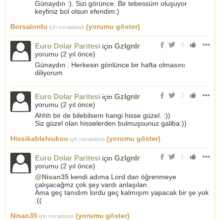
Günaydın :). Sizi görünce. Bir tebessüm oluşuyor
keyfiniz bol olsun efendim:)
Borsalordu
(yorumu göster)
için cevaplandı
0
Euro Dolar Paritesi
Gzlgnlr
için
yorumu (
2 yıl önce
)
Günaydın . Herkesin gönlünce bir hafta olmasını
diliyorum
2
Euro Dolar Paritesi
Gzlgnlr
için
yorumu (
2 yıl önce
)
Ahhh bir de bilebilsem hangi hisse güzel. :))
Siz güzel olan hisselerden bulmuşsunuz galiba:))
Hissikablelvukuu
(yorumu göster)
için cevaplandı
1
Euro Dolar Paritesi
Gzlgnlr
için
yorumu (
2 yıl önce
)
@Nisan35
kendi adıma Lord dan öğrenmeye
çalışacağmz çok şey vardı anlaşılan .
Ama geç tanıdım lordu geç kalmışım yapacak bir şe yok
:((
Nisan35
(yorumu göster)
için cevaplandı