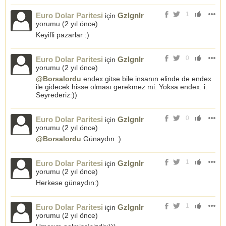
1
Euro Dolar Paritesi
Gzlgnlr
için
yorumu (
2 yıl önce
)
Keyifli pazarlar :)
0
Euro Dolar Paritesi
Gzlgnlr
için
yorumu (
2 yıl önce
)
@Borsalordu
endex gitse bile insanın elinde de endex
ile gidecek hisse olması gerekmez mi. Yoksa endex. i.
Seyrederiz:))
0
Euro Dolar Paritesi
Gzlgnlr
için
yorumu (
2 yıl önce
)
@Borsalordu
Günaydın :)
1
Euro Dolar Paritesi
Gzlgnlr
için
yorumu (
2 yıl önce
)
Herkese günaydın:)
1
Euro Dolar Paritesi
Gzlgnlr
için
yorumu (
2 yıl önce
)