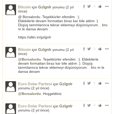
0
Bitcoin
Gzlgnlr
için
yorumu (
2 yıl
önce
)
@ Borsalordu. Teşekkürler efendim. :).
Eldekilerle devam formattan biraz kar bile aldım :).
Düşüş tammlannca tekrar eklemeyi düşünüyorum. .
btc
m le dansa devam
https://altin.in/gzlgnlr
0
Bitcoin
Gzlgnlr
için
yorumu (
2 yıl
önce
)
@Borsalordu
. Teşekkürler efendim. :). Eldekilerle
devam formattan biraz kar bile aldım :). Düşüş
tammlannca tekrar eklemeyi düşünüyorum. .
btc
m le
dansa devam
0
Euro Dolar Paritesi
Gzlgnlr
için
yorumu (
2 yıl önce
)
@Borsalordu
. Hoşgeldiniz
0
Euro Dolar Paritesi
Gzlgnlr
için
yorumu (
2 yıl önce
)