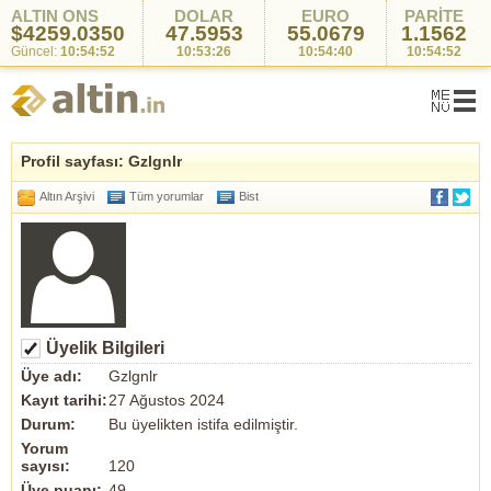
ALTIN ONS
DOLAR
EURO
PARİTE
$4259.0350
47.5953
55.0679
1.1562
Güncel:
10:54:52
10:53:26
10:54:40
10:54:52
Profil sayfası: Gzlgnlr
Altın Arşivi
Tüm yorumlar
Bist
Üyelik Bilgileri
Üye adı:
Gzlgnlr
Kayıt tarihi:
27 Ağustos 2024
Durum:
Bu üyelikten istifa edilmiştir.
Yorum
sayısı:
120
Üye puanı:
49