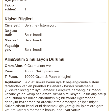
Takip
edilen:
1
Kişisel Bilgileri
Cinsiyet:
Belirtmek İstemiyorum
Doğum
tarihi:
Belirtilmedi
Meslek:
Belirtilmedi
Yaşadığı
yer:
Belirtilmedi
Alım/Satım Simülasyon Durumu
Gram Altın:
0 Gram altını var
Puan:
10000 Nakit puanı var
T. Puan:
10000 Gram & Puan birleşimi
Açıklama:
Al/Sat simülasyonu üyelik başlangıcında sistem
tarafından verilen puanları kullanarak başarı sıralamanızı
yükseltebileceğiniz uygulamadır. Gerçekte herhangi bir maddi
kazanç ya da kayıp sağlamaz. Al/Sat simülasyonu altın alış/satışı
konusunda siz kullanıcılarımızın hiç bir zarara uğramadan
deneyim kazanmanıza aracılık etme amacıyla geliştirilmiştir.
Kullanıcıların kendilerini denemek için yaptığı bu işlemlere göre
yatırım kararı almamanız konusunda uyarıyoruz.