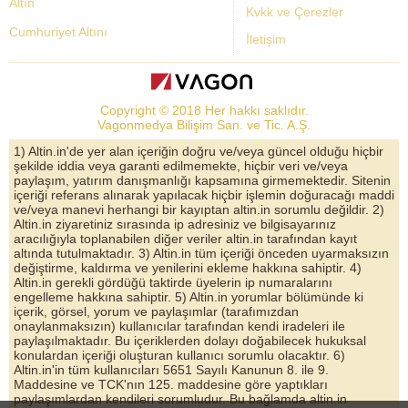
Altın
Kvkk ve Çerezler
Cumhuriyet Altını
İletişim
Dolar Kuru
Altın Fiyatları
Copyright © 2018 Her hakkı saklıdır.
Bist Yorum
Vagonmedya Bilişim San. ve Tic. A.Ş.
Altın Yorumları
1) Altin.in'de yer alan içeriğin doğru ve/veya güncel olduğu hiçbir
şekilde iddia veya garanti edilmemekte, hiçbir veri ve/veya
Döviz Kurları
paylaşım, yatırım danışmanlığı kapsamına girmemektedir. Sitenin
içeriği referans alınarak yapılacak hiçbir işlemin doğuracağı maddi
Çeyrek Altın
ve/veya manevi herhangi bir kayıptan altin.in sorumlu değildir. 2)
Altin.in ziyaretiniz sırasında ip adresiniz ve bilgisayarınız
Bitcoin
aracılığıyla toplanabilen diğer veriler altin.in tarafından kayıt
altında tutulmaktadır. 3) Altin.in tüm içeriği önceden uyarmaksızın
Euro/Dolar Parite
değiştirme, kaldırma ve yenilerini ekleme hakkına sahiptir. 4)
Altin.in gerekli gördüğü taktirde üyelerin ip numaralarını
Sterlin
engelleme hakkına sahiptir. 5) Altin.in yorumlar bölümünde ki
içerik, görsel, yorum ve paylaşımlar (tarafımızdan
Döviz Arşivi
onaylanmaksızın) kullanıcılar tarafından kendi iradeleri ile
paylaşılmaktadır. Bu içeriklerden dolayı doğabilecek hukuksal
konulardan içeriği oluşturan kullanıcı sorumlu olacaktır. 6)
Altin.in'in tüm kullanıcıları 5651 Sayılı Kanunun 8. ile 9.
Maddesine ve TCK'nın 125. maddesine göre yaptıkları
paylaşımlardan kendileri sorumludur. Bu bağlamda altin.in