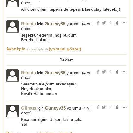
önce
)
Ah dibin dibini, tepeninde tepesi bilsek olay bitecek:))
0
Bitcoin
Guneyy35
için
yorumu (
4 yıl
önce
)
Teşekkür ederim, hoş buldum
Bereketli olsun
Ayhnkpln
(yorumu göster)
için cevaplandı
Reklam
0
Bitcoin
Guneyy35
için
yorumu (
4 yıl
önce
)
Selamün aleyküm arkadaşlar,
Hayırlı akşamlar
Keyifli Hafta sonları
0
Gümüş
Guneyy35
için
yorumu (
4 yıl
önce
)
Kısa süreliğine düşer, tekrar çıkar
Ytd