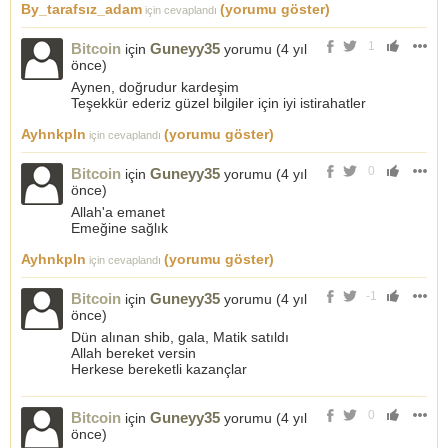
By_tarafsız_adam
(yorumu göster)
için cevaplandı
1
Bitcoin
Guneyy35
için
yorumu (
4 yıl
önce
)
Aynen, doğrudur kardeşim
Teşekkür ederiz güzel bilgiler için iyi istirahatler
Ayhnkpln
(yorumu göster)
için cevaplandı
0
Bitcoin
Guneyy35
için
yorumu (
4 yıl
önce
)
Allah'a emanet
Emeğine sağlık
Ayhnkpln
(yorumu göster)
için cevaplandı
-1
Bitcoin
Guneyy35
için
yorumu (
4 yıl
önce
)
Dün alınan shib, gala, Matik satıldı
Allah bereket versin
Herkese bereketli kazançlar
0
Bitcoin
Guneyy35
için
yorumu (
4 yıl
önce
)