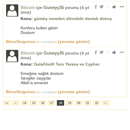
1
Bitcoin
Guneyy35
için
yorumu (
4 yıl
önce
)
Konu:
gümüş nereden dönebilir destek direnç
Konforu kullan gitsin
Dostum
BossVurguncu
(yorumu göster)
için cevaplandı
1
Bitcoin
Guneyy35
için
yorumu (
4 yıl
önce
)
Konu:
Gala/Usd/t Ters Yarasa ve Cypher
Emeğine sağlık dostum
Sevgiler saygılar
Allah'a emanet
BossVurguncu
(yorumu göster)
için cevaplandı
««
«
14
15
16
17
18
19
20
21
22
»