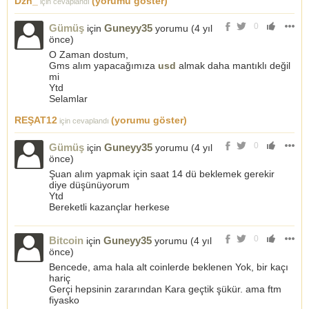
Dzn_
(yorumu göster)
için cevaplandı
0
Gümüş
Guneyy35
için
yorumu (
4 yıl
önce
)
O Zaman dostum,
Gms alım yapacağımıza
usd
almak daha mantıklı değil
mi
Ytd
Selamlar
REŞAT12
(yorumu göster)
için cevaplandı
0
Gümüş
Guneyy35
için
yorumu (
4 yıl
önce
)
Şuan alım yapmak için saat 14 dü beklemek gerekir
diye düşünüyorum
Ytd
Bereketli kazançlar herkese
0
Bitcoin
Guneyy35
için
yorumu (
4 yıl
önce
)
Bencede, ama hala alt coinlerde beklenen Yok, bir kaçı
hariç
Gerçi hepsinin zararından Kara geçtik şükür. ama ftm
fiyasko