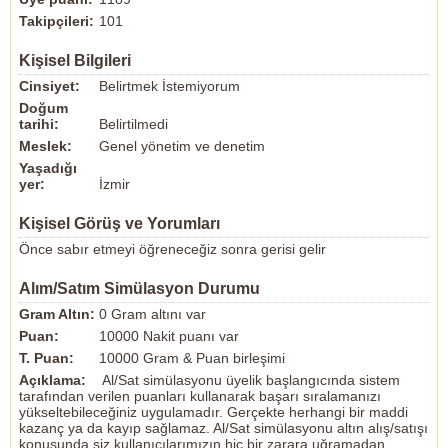
Takipçileri:
101
Kişisel Bilgileri
Cinsiyet:
Belirtmek İstemiyorum
Doğum
tarihi:
Belirtilmedi
Meslek:
Genel yönetim ve denetim
Yaşadığı
yer:
İzmir
Kişisel Görüş ve Yorumları
Önce sabır etmeyi öğreneceğiz sonra gerisi gelir
Alım/Satım Simülasyon Durumu
Gram Altın:
0 Gram altını var
Puan:
10000 Nakit puanı var
T. Puan:
10000 Gram & Puan birleşimi
Açıklama:
Al/Sat simülasyonu üyelik başlangıcında sistem
tarafından verilen puanları kullanarak başarı sıralamanızı
yükseltebileceğiniz uygulamadır. Gerçekte herhangi bir maddi
kazanç ya da kayıp sağlamaz. Al/Sat simülasyonu altın alış/satışı
konusunda siz kullanıcılarımızın hiç bir zarara uğramadan