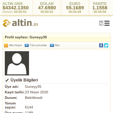
ALTIN ONS
DOLAR
EURO
PARİTE
$4342.1350
47.6980
55.1689
1.1558
Güncel:
00:59:54
00:00:02
00:00:08
00:59:58
Profil sayfası: Guneyy35
Altın Arşivi
Tüm yorumlar
Bist
Üyelik Bilgileri
Üye adı:
Guneyy35
Kayıt tarihi:
23 Nisan 2020
Durum:
Belirtilmedi
Yorum
sayısı:
6144
Üye puanı:
1189