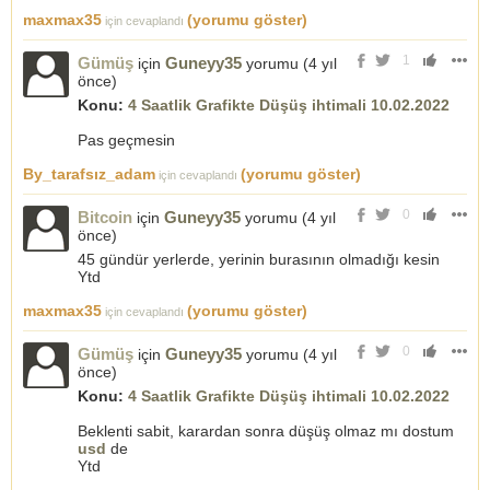
maxmax35
(yorumu göster)
için cevaplandı
1
Gümüş
Guneyy35
için
yorumu (
4 yıl
önce
)
Konu:
4 Saatlik Grafikte Düşüş ihtimali 10.02.2022
Pas geçmesin
By_tarafsız_adam
(yorumu göster)
için cevaplandı
0
Bitcoin
Guneyy35
için
yorumu (
4 yıl
önce
)
45 gündür yerlerde, yerinin burasının olmadığı kesin
Ytd
maxmax35
(yorumu göster)
için cevaplandı
0
Gümüş
Guneyy35
için
yorumu (
4 yıl
önce
)
Konu:
4 Saatlik Grafikte Düşüş ihtimali 10.02.2022
Beklenti sabit, karardan sonra düşüş olmaz mı dostum
usd
de
Ytd