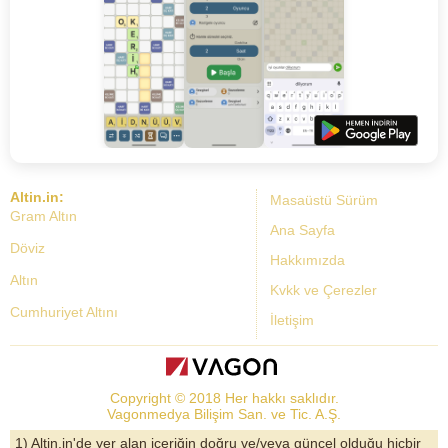
Altin.in:
Masaüstü Sürüm
Gram Altın
Ana Sayfa
Döviz
Hakkımızda
Altın
Kvkk ve Çerezler
Cumhuriyet Altını
İletişim
Dolar Kuru
Altın Fiyatları
Copyright © 2018 Her hakkı saklıdır.
Bist Yorum
Vagonmedya Bilişim San. ve Tic. A.Ş.
Altın Yorumları
1) Altin.in'de yer alan içeriğin doğru ve/veya güncel olduğu hiçbir