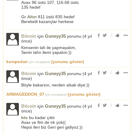
Avax 96 üstü 107, 116.68 üstü
135 hedef
Gr
Altın
811 üstü 835 hedef
Bereketli kazançlar herkese
-2
Bitcoin
Guneyy35
için
yorumu (
4 yıl
önce
)
Kimsenin lafı ile yapmayalım,
Senin lafın ilemi yapalım:))
kompedan
(yorumu göster)
için cevaplandı
0
Bitcoin
Guneyy35
için
yorumu (
4 yıl
önce
)
Böyle bakarsın, nerden alsak diye:))
ARMAGEDDON_07
(yorumu göster)
için cevaplandı
0
Bitcoin
Guneyy35
için
yorumu (
4 yıl
önce
)
btc
bu kadar çıktı
Avax ve ftm de tık yok((
Hepsi ileri biz Geri geri gidiyoz:))