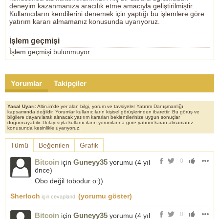
deneyim kazanmanıza aracılık etme amacıyla geliştirilmiştir.
Kullanıcıların kendilerini denemek için yaptığı bu işlemlere göre
yatırım kararı almamanız konusunda uyarıyoruz.
İşlem geçmişi
İşlem geçmişi bulunmuyor.
Yorumlar
Takipçiler
Yasal Uyarı:
Altin.in'de yer alan bilgi, yorum ve tavsiyeler Yatırım Danışmanlığı
kapsamında değildir. Yorumlar kullanıcıların kişisel görüşlerinden ibarettir. Bu görüş ve
bilgilere dayanılarak alınacak yatırım kararları beklentilerinize uygun sonuçlar
doğurmayabilir. Dolayısıyla kullanıcıların yorumlarına göre yatırım kararı almamanız
konusunda kesinlikle uyarıyoruz.
Tümü
Beğenilen
Grafik
0
Bitcoin
Guneyy35
için
yorumu (
4 yıl
önce
)
Obo değil tobodur o:))
Sherloch
(yorumu göster)
için cevaplandı
0
Bitcoin
Guneyy35
için
yorumu (
4 yıl