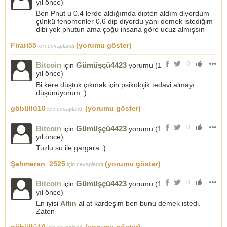
yıl önce
)
Ben Pnut u 0.4 lerde aldığımda dipten aldım diyordum
çünkü fenomenler 0.6 dip diyordu yani demek istediğim
dibi yok pnutun ama çoğu insana göre ucuz almışsın
Firari55
(yorumu göster)
için cevaplandı
0
Bitcoin
Gümüşçü4423
için
yorumu (
1
yıl önce
)
Bi kere düştük çıkmak için psikolojik tedavi almayı
düşünüyorum :)
göbüllü10
(yorumu göster)
için cevaplandı
0
Bitcoin
Gümüşçü4423
için
yorumu (
1
yıl önce
)
Tuzlu su ile gargara :)
Şahmeran_2525
(yorumu göster)
için cevaplandı
0
Bitcoin
Gümüşçü4423
için
yorumu (
1
yıl önce
)
En iyisi
Altın
al at kardeşim ben bunu demek istedi.
Zaten