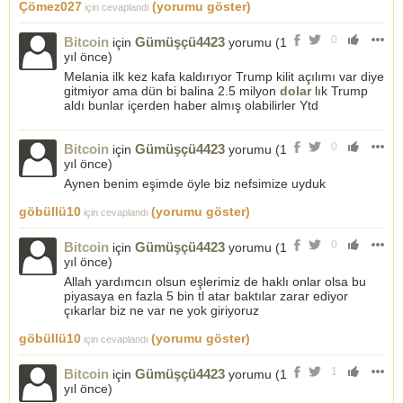
Çömez027
(yorumu göster)
için cevaplandı
0
Bitcoin
Gümüşçü4423
için
yorumu (
1
yıl önce
)
Melania ilk kez kafa kaldırıyor Trump kilit açılımı var diye
gitmiyor ama dün bi balina 2.5 milyon
dolar
lık Trump
aldı bunlar içerden haber almış olabilirler Ytd
0
Bitcoin
Gümüşçü4423
için
yorumu (
1
yıl önce
)
Aynen benim eşimde öyle biz nefsimize uyduk
göbüllü10
(yorumu göster)
için cevaplandı
0
Bitcoin
Gümüşçü4423
için
yorumu (
1
yıl önce
)
Allah yardımcın olsun eşlerimiz de haklı onlar olsa bu
piyasaya en fazla 5 bin tl atar baktılar zarar ediyor
çıkarlar biz ne var ne yok giriyoruz
göbüllü10
(yorumu göster)
için cevaplandı
1
Bitcoin
Gümüşçü4423
için
yorumu (
1
yıl önce
)