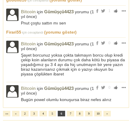
göbüllü10
(yorumu göster)
için cevaplandı
1
Bitcoin
Gümüşçü4423
için
yorumu (
1
yıl önce
)
Pnut çoştu sattın mı sen
Firari55
(yorumu göster)
için cevaplandı
0
Bitcoin
Gümüşçü4423
için
yorumu (
1
yıl önce
)
Şayet borcunuz yoksa çokta takmayın borcu olup kredi
çekip koin alanların durumu çok daha kötü bu piyasa da
yaşadığımız şu 3 4 ayı da hiç unutmayın bir yere yazın
biraz kazanırsanız çıkmak için o yazıyı okuyun bu
piyasa çöplükten ibaret
0
Bitcoin
Gümüşçü4423
için
yorumu (
1
yıl önce
)
Bugün powel olumlu konuşursa biraz nefes alırız
««
«
2
3
4
5
6
7
8
9
10
»