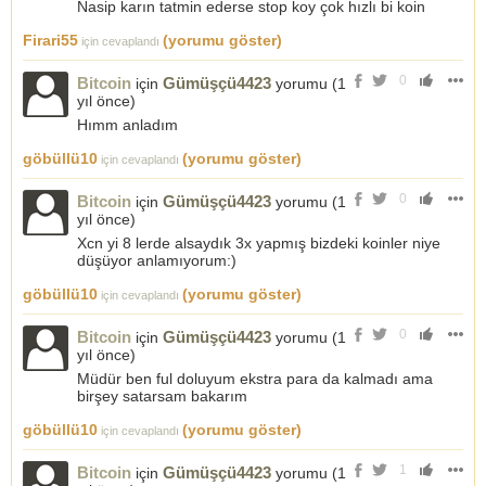
Nasip karın tatmin ederse stop koy çok hızlı bi koin
Firari55
(yorumu göster)
için cevaplandı
0
Bitcoin
Gümüşçü4423
için
yorumu (
1
yıl önce
)
Hımm anladım
göbüllü10
(yorumu göster)
için cevaplandı
0
Bitcoin
Gümüşçü4423
için
yorumu (
1
yıl önce
)
Xcn yi 8 lerde alsaydık 3x yapmış bizdeki koinler niye
düşüyor anlamıyorum:)
göbüllü10
(yorumu göster)
için cevaplandı
0
Bitcoin
Gümüşçü4423
için
yorumu (
1
yıl önce
)
Müdür ben ful doluyum ekstra para da kalmadı ama
birşey satarsam bakarım
göbüllü10
(yorumu göster)
için cevaplandı
1
Bitcoin
Gümüşçü4423
için
yorumu (
1