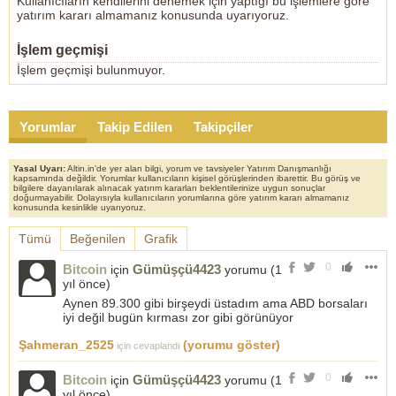
Kullanıcıların kendilerini denemek için yaptığı bu işlemlere göre
yatırım kararı almamanız konusunda uyarıyoruz.
İşlem geçmişi
İşlem geçmişi bulunmuyor.
Yorumlar
Takip Edilen
Takipçiler
Yasal Uyarı:
Altin.in'de yer alan bilgi, yorum ve tavsiyeler Yatırım Danışmanlığı
kapsamında değildir. Yorumlar kullanıcıların kişisel görüşlerinden ibarettir. Bu görüş ve
bilgilere dayanılarak alınacak yatırım kararları beklentilerinize uygun sonuçlar
doğurmayabilir. Dolayısıyla kullanıcıların yorumlarına göre yatırım kararı almamanız
konusunda kesinlikle uyarıyoruz.
Tümü
Beğenilen
Grafik
0
Bitcoin
Gümüşçü4423
için
yorumu (
1
yıl önce
)
Aynen 89.300 gibi birşeydi üstadım ama ABD borsaları
iyi değil bugün kırması zor gibi görünüyor
Şahmeran_2525
(yorumu göster)
için cevaplandı
0
Bitcoin
Gümüşçü4423
için
yorumu (
1
yıl önce
)