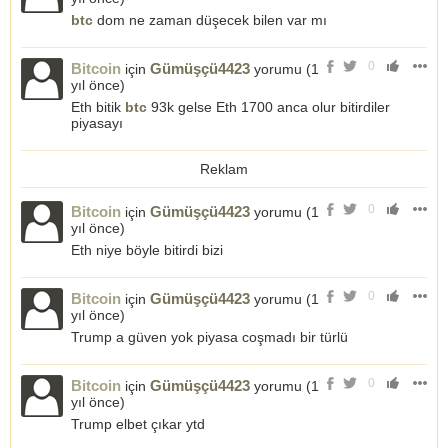
btc
dom ne zaman düşecek bilen var mı
0
Bitcoin
Gümüşçü4423
için
yorumu (
1
yıl önce
)
Eth bitik
btc
93k gelse Eth 1700 anca olur bitirdiler
piyasayı
Reklam
0
Bitcoin
Gümüşçü4423
için
yorumu (
1
yıl önce
)
Eth niye böyle bitirdi bizi
0
Bitcoin
Gümüşçü4423
için
yorumu (
1
yıl önce
)
Trump a güven yok piyasa coşmadı bir türlü
0
Bitcoin
Gümüşçü4423
için
yorumu (
1
yıl önce
)
Trump elbet çıkar ytd