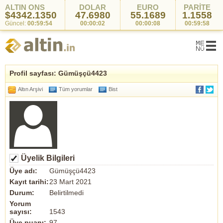
ALTIN ONS
DOLAR
EURO
PARİTE
$4342.1350
47.6980
55.1689
1.1558
Güncel:
00:59:54
00:00:02
00:00:08
00:59:58
Profil sayfası: Gümüşçü4423
Altın Arşivi
Tüm yorumlar
Bist
Üyelik Bilgileri
Üye adı:
Gümüşçü4423
Kayıt tarihi:
23 Mart 2021
Durum:
Belirtilmedi
Yorum
sayısı:
1543
Üye puanı:
97