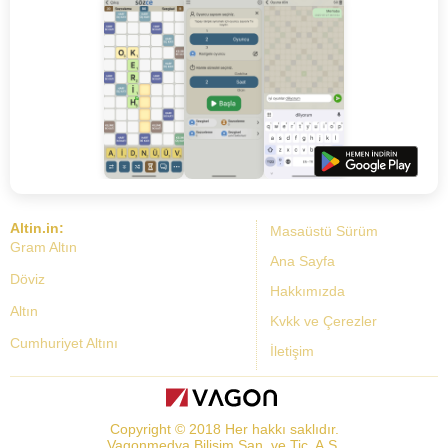
Altin.in:
Masaüstü Sürüm
Gram Altın
Ana Sayfa
Döviz
Hakkımızda
Altın
Kvkk ve Çerezler
Cumhuriyet Altını
İletişim
Dolar Kuru
Altın Fiyatları
Copyright © 2018 Her hakkı saklıdır.
Bist Yorum
Vagonmedya Bilişim San. ve Tic. A.Ş.