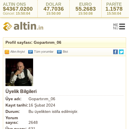
ALTIN ONS
DOLAR
EURO
PARİTE
$4367.0200
47.7036
55.2683
1.1578
Güncel:
15:50:04
15:50:00
15:50:08
15:50:04
Profil sayfası: Gopartırım_06
Altın Arşivi
Tüm yorumlar
Bist
Üyelik Bilgileri
Üye adı:
Gopartırım_06
Kayıt tarihi:
16 Şubat 2024
Durum:
Bu üyelikten istifa edilmiştir.
Yorum
sayısı:
2648
Üye puanı:
631