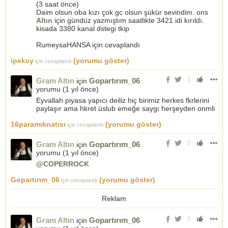
(3 saat önce)
Daim olsun oba kızı çok gc olsun şükür sevindim. ons
Altın
için gündüz yazmıştım saatlikte 3421 idi kırıldı.
kisada 3380 kanal dstegi tkip
RumeysaHANSA için cevaplandı
ipekcy
(yorumu göster)
için cevaplandı
1
Gram Altın
Gopartırım_06
için
yorumu (
1 yıl önce
)
Eyvallah piyasa yapıcı deiliz hiç birimiz herkes fkrlerini
paylaşır ama hkret üslub emeğe saygı herşeyden onmli
16paramıknatısı
(yorumu göster)
için cevaplandı
0
Gram Altın
Gopartırım_06
için
yorumu (
1 yıl önce
)
@COPERROCK
Gopartırım_06
(yorumu göster)
için cevaplandı
Reklam
0
Gram Altın
Gopartırım_06
için