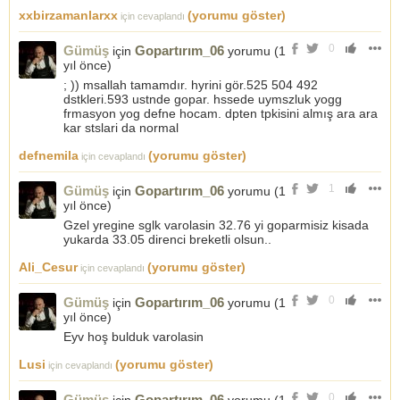
xxbirzamanlarxx
(yorumu göster)
için cevaplandı
0
Gümüş
Gopartırım_06
için
yorumu (
1
yıl önce
)
; )) msallah tamamdır. hyrini gör.525 504 492
dstkleri.593 ustnde gopar. hssede uymszluk yogg
frmasyon yog defne hocam. dpten tpkisini almış ara ara
kar stslari da normal
defnemila
(yorumu göster)
için cevaplandı
1
Gümüş
Gopartırım_06
için
yorumu (
1
yıl önce
)
Gzel yregine sglk varolasin 32.76 yi goparmisiz kisada
yukarda 33.05 direnci breketli olsun..
Ali_Cesur
(yorumu göster)
için cevaplandı
0
Gümüş
Gopartırım_06
için
yorumu (
1
yıl önce
)
Eyv hoş bulduk varolasin
Lusi
(yorumu göster)
için cevaplandı
0
Gümüş
Gopartırım_06