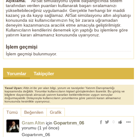
Açıklama:
Al/Sat simülasyonu üyelik başlangıcında sistem
tarafından verilen puanları kullanarak başarı sıralamanızı
yükseltebileceğiniz uygulamadır. Gerçekte herhangi bir maddi
kazanç ya da kayıp sağlamaz. Al/Sat simülasyonu altın alış/satışı
konusunda siz kullanıcılarımızın hiç bir zarara uğramadan
deneyim kazanmanıza aracılık etme amacıyla geliştirilmiştir.
Kullanıcıların kendilerini denemek için yaptığı bu işlemlere göre
yatırım kararı almamanız konusunda uyarıyoruz.
İşlem geçmişi
İşlem geçmişi bulunmuyor.
Yorumlar
Takipçiler
Yasal Uyarı:
Altin.in'de yer alan bilgi, yorum ve tavsiyeler Yatırım Danışmanlığı
kapsamında değildir. Yorumlar kullanıcıların kişisel görüşlerinden ibarettir. Bu görüş ve
bilgilere dayanılarak alınacak yatırım kararları beklentilerinize uygun sonuçlar
doğurmayabilir. Dolayısıyla kullanıcıların yorumlarına göre yatırım kararı almamanız
konusunda kesinlikle uyarıyoruz.
Tümü
Beğenilen
Grafik
0
Gram Altın
Gopartırım_06
için
yorumu (
1 yıl önce
)
Gopartırım_06