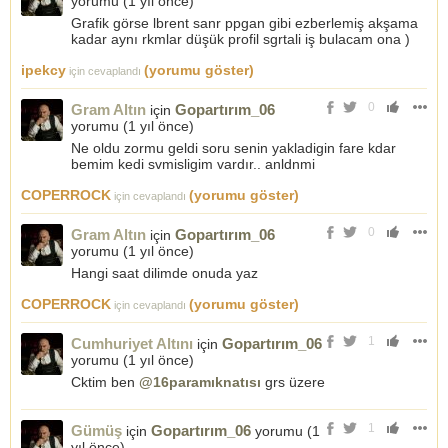
yorumu (
1 yıl önce
)
Grafik görse lbrent sanr ppgan gibi ezberlemiş akşama
kadar aynı rkmlar düşük profil sgrtali iş bulacam ona )
ipekcy
(yorumu göster)
için cevaplandı
0
Gram Altın
Gopartırım_06
için
yorumu (
1 yıl önce
)
Ne oldu zormu geldi soru senin yakladigin fare kdar
bemim kedi svmisligim vardır.. anldnmi
COPERROCK
(yorumu göster)
için cevaplandı
0
Gram Altın
Gopartırım_06
için
yorumu (
1 yıl önce
)
Hangi saat dilimde onuda yaz
COPERROCK
(yorumu göster)
için cevaplandı
1
Cumhuriyet Altını
Gopartırım_06
için
yorumu (
1 yıl önce
)
Cktim ben
@16paramıknatısı
grs üzere
1
Gümüş
Gopartırım_06
için
yorumu (
1
yıl önce
)