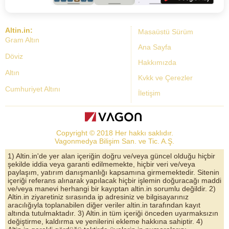
Altin.in:
Masaüstü Sürüm
Gram Altın
Ana Sayfa
Döviz
Hakkımızda
Altın
Kvkk ve Çerezler
Cumhuriyet Altını
İletişim
Dolar Kuru
Altın Fiyatları
Copyright © 2018 Her hakkı saklıdır.
Bist Yorum
Vagonmedya Bilişim San. ve Tic. A.Ş.
Altın Yorumları
1) Altin.in'de yer alan içeriğin doğru ve/veya güncel olduğu hiçbir
şekilde iddia veya garanti edilmemekte, hiçbir veri ve/veya
Döviz Kurları
paylaşım, yatırım danışmanlığı kapsamına girmemektedir. Sitenin
içeriği referans alınarak yapılacak hiçbir işlemin doğuracağı maddi
Çeyrek Altın
ve/veya manevi herhangi bir kayıptan altin.in sorumlu değildir. 2)
Altin.in ziyaretiniz sırasında ip adresiniz ve bilgisayarınız
Bitcoin
aracılığıyla toplanabilen diğer veriler altin.in tarafından kayıt
altında tutulmaktadır. 3) Altin.in tüm içeriği önceden uyarmaksızın
Euro/Dolar Parite
değiştirme, kaldırma ve yenilerini ekleme hakkına sahiptir. 4)