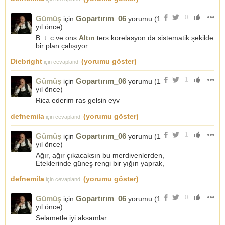
0
Gümüş
Gopartırım_06
için
yorumu (
1
yıl önce
)
B. t. c ve ons
Altın
ters korelasyon da sistematik şekilde
bir plan çalışıyor.
Diebright
(yorumu göster)
için cevaplandı
1
Gümüş
Gopartırım_06
için
yorumu (
1
yıl önce
)
Rica ederim ras gelsin eyv
defnemila
(yorumu göster)
için cevaplandı
1
Gümüş
Gopartırım_06
için
yorumu (
1
yıl önce
)
Ağır, ağır çıkacaksın bu merdivenlerden,
Eteklerinde güneş rengi bir yığın yaprak,
defnemila
(yorumu göster)
için cevaplandı
0
Gümüş
Gopartırım_06
için
yorumu (
1
yıl önce
)
Selametle iyi aksamlar