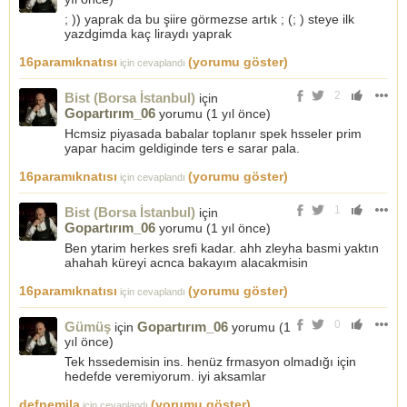
; )) yaprak da bu şiire görmezse artık ; (; ) steye ilk
yazdgimda kaç liraydı yaprak
16paramıknatısı
(yorumu göster)
için cevaplandı
2
Bist (Borsa İstanbul)
için
Gopartırım_06
yorumu (
1 yıl önce
)
Hcmsiz piyasada babalar toplanır spek hsseler prim
yapar hacim geldiginde ters e sarar pala.
16paramıknatısı
(yorumu göster)
için cevaplandı
1
Bist (Borsa İstanbul)
için
Gopartırım_06
yorumu (
1 yıl önce
)
Ben ytarim herkes srefi kadar. ahh zleyha basmi yaktın
ahahah küreyi acnca bakayım alacakmisin
16paramıknatısı
(yorumu göster)
için cevaplandı
0
Gümüş
Gopartırım_06
için
yorumu (
1
yıl önce
)
Tek hssedemisin ins. henüz frmasyon olmadığı için
hedefde veremiyorum. iyi aksamlar
defnemila
(yorumu göster)
için cevaplandı