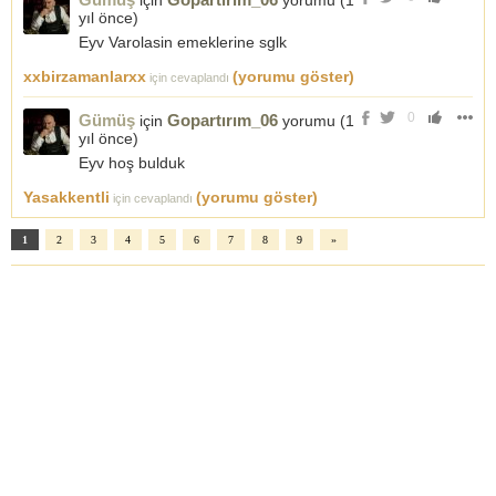
için
yorumu (
1
yıl önce
)
Eyv Varolasin emeklerine sglk
xxbirzamanlarxx
(yorumu göster)
için cevaplandı
0
Gümüş
Gopartırım_06
için
yorumu (
1
yıl önce
)
Eyv hoş bulduk
Yasakkentli
(yorumu göster)
için cevaplandı
1
2
3
4
5
6
7
8
9
»