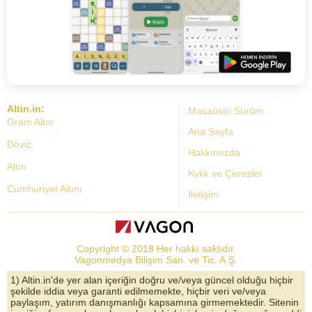
Altin.in:
Masaüstü Sürüm
Gram Altın
Ana Sayfa
Döviz
Hakkımızda
Altın
Kvkk ve Çerezler
Cumhuriyet Altını
İletişim
Dolar Kuru
Altın Fiyatları
Copyright © 2018 Her hakkı saklıdır.
Bist Yorum
Vagonmedya Bilişim San. ve Tic. A.Ş.
Altın Yorumları
1) Altin.in'de yer alan içeriğin doğru ve/veya güncel olduğu hiçbir
şekilde iddia veya garanti edilmemekte, hiçbir veri ve/veya
Döviz Kurları
paylaşım, yatırım danışmanlığı kapsamına girmemektedir. Sitenin