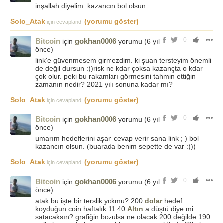
inşallah diyelim. kazancın bol olsun.
Solo_Atak
(yorumu göster)
için cevaplandı
0
Bitcoin
gokhan0006
için
yorumu (
6 yıl
önce
)
link'e güvenmesem girmezdim. ki şuan tersteyim önemli
de değil dursun :))risk ne kdar çoksa kazançta o kdar
çok olur. peki bu rakamları görmesini tahmin ettiğin
zamanın nedir? 2021 yılı sonuna kadar mı?
Solo_Atak
(yorumu göster)
için cevaplandı
0
Bitcoin
gokhan0006
için
yorumu (
6 yıl
önce
)
umarım hedeflerini aşan cevap verir sana link ; ) bol
kazancın olsun. (buarada benim sepette de var :)))
Solo_Atak
(yorumu göster)
için cevaplandı
0
Bitcoin
gokhan0006
için
yorumu (
6 yıl
önce
)
atak bu işte bir terslik yokmu? 200
dolar
hedef
koyduğun coin haftalık 11.40
Altın
a düştü diye mi
satacaksın? grafiğin bozulsa ne olacak 200 değilde 190