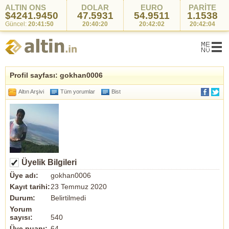
ALTIN ONS
DOLAR
EURO
PARİTE
$4242.7400
47.5931
54.9511
1.1538
Güncel:
20:42:14
20:40:20
20:42:02
20:42:04
Profil sayfası: gokhan0006
Altın Arşivi
Tüm yorumlar
Bist
Üyelik Bilgileri
Üye adı:
gokhan0006
Kayıt tarihi:
23 Temmuz 2020
Durum:
Belirtilmedi
Yorum
sayısı:
540
Üye puanı:
64