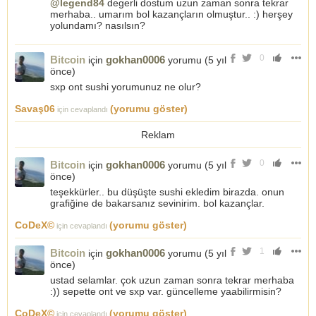
@legend84
degerli dostum uzun zaman sonra tekrar
merhaba.. umarım bol kazançların olmuştur.. :) herşey
yolundamı? nasılsın?
0
Bitcoin
gokhan0006
için
yorumu (
5 yıl
önce
)
sxp ont sushi yorumunuz ne olur?
Savaş06
(yorumu göster)
için cevaplandı
Reklam
0
Bitcoin
gokhan0006
için
yorumu (
5 yıl
önce
)
teşekkürler.. bu düşüşte sushi ekledim birazda. onun
grafiğine de bakarsanız sevinirim. bol kazançlar.
CoDeX©
(yorumu göster)
için cevaplandı
1
Bitcoin
gokhan0006
için
yorumu (
5 yıl
önce
)
ustad selamlar. çok uzun zaman sonra tekrar merhaba
:)) sepette ont ve sxp var. güncelleme yaabilirmisin?
CoDeX©
(yorumu göster)
için cevaplandı