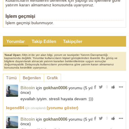
Kullanıcıların kendilerini denemek için yaptığı bu işlemlere göre
yatırım kararı almamanız konusunda uyarıyoruz.
İşlem geçmişi
İşlem geçmişi bulunmuyor.
Yorumlar
Takip Edilen
Takipçiler
Yasal Uyarı:
Altin.in'de yer alan bilgi, yorum ve tavsiyeler Yatırım Danışmanlığı
kapsamında değildir. Yorumlar kullanıcıların kişisel görüşlerinden ibarettir. Bu görüş ve
bilgilere dayanılarak alınacak yatırım kararları beklentilerinize uygun sonuçlar
doğurmayabilir. Dolayısıyla kullanıcıların yorumlarına göre yatırım kararı almamanız
konusunda kesinlikle uyarıyoruz.
Tümü
Beğenilen
Grafik
0
Bitcoin
gokhan0006
için
yorumu (
5 yıl
önce
)
eyvallah iyiyim. stresli hayata devam :)))
legend84
(yorumu göster)
için cevaplandı
0
Bitcoin
gokhan0006
için
yorumu (
5 yıl
önce
)