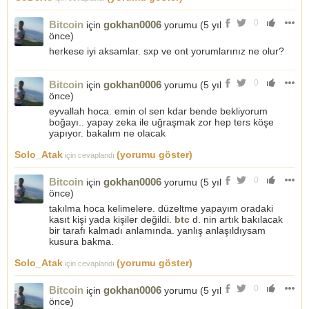
0
Bitcoin
gokhan0006
için
yorumu (
5 yıl
önce
)
herkese iyi aksamlar. sxp ve ont yorumlarınız ne olur?
0
Bitcoin
gokhan0006
için
yorumu (
5 yıl
önce
)
eyvallah hoca. emin ol sen kdar bende bekliyorum
boğayı.. yapay zeka ile uğraşmak zor hep ters köşe
yapıyor. bakalım ne olacak
Solo_Atak
(yorumu göster)
için cevaplandı
0
Bitcoin
gokhan0006
için
yorumu (
5 yıl
önce
)
takılma hoca kelimelere. düzeltme yapayım oradaki
kasıt kişi yada kişiler değildi.
btc
d. nin artık bakılacak
bir tarafı kalmadı anlamında. yanlış anlaşıldıysam
kusura bakma.
Solo_Atak
(yorumu göster)
için cevaplandı
0
Bitcoin
gokhan0006
için
yorumu (
5 yıl
önce
)