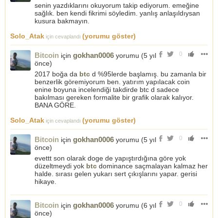
senin yazdıklarını okuyorum takip ediyorum. emeğine
sağlık. ben kendi fikrimi söyledim. yanlış anlaşıldıysan
kusura bakmayın.
Solo_Atak
(yorumu göster)
için cevaplandı
0
Bitcoin
gokhan0006
için
yorumu (
5 yıl
önce
)
2017 boğa da
btc
d %95lerde başlamış. bu zamanla bir
benzerlik göremiyorum ben. yatırım yapılacak coin
enine boyuna incelendiği takdirde btc d sadece
bakılması gereken formalite bir grafik olarak kalıyor.
BANA GÖRE.
Solo_Atak
(yorumu göster)
için cevaplandı
0
Bitcoin
gokhan0006
için
yorumu (
5 yıl
önce
)
evettt son olarak doge de yapıştırdığına göre yok
düzeltmeydi yok
btc
dominance saçmalayan kalmaz her
halde. sırası gelen yukarı sert çıkışlarını yapar. gerisi
hikaye.
0
Bitcoin
gokhan0006
için
yorumu (
6 yıl
önce
)