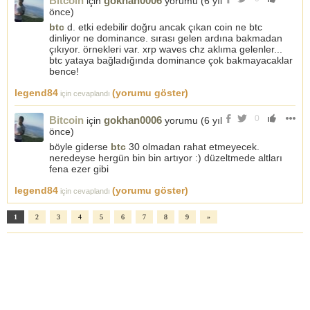
Bitcoin
gokhan0006
için
yorumu (
6 yıl
önce
)
btc
d. etki edebilir doğru ancak çıkan coin ne btc
dinliyor ne dominance. sırası gelen ardına bakmadan
çıkıyor. örnekleri var. xrp waves chz aklıma gelenler...
btc yataya bağladığında dominance çok bakmayacaklar
bence!
legend84
(yorumu göster)
için cevaplandı
0
Bitcoin
gokhan0006
için
yorumu (
6 yıl
önce
)
böyle giderse
btc
30 olmadan rahat etmeyecek.
neredeyse hergün bin bin artıyor :) düzeltmede altları
fena ezer gibi
legend84
(yorumu göster)
için cevaplandı
1
2
3
4
5
6
7
8
9
»