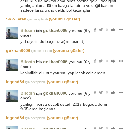
gelir. kusura bakma ama biraz saçma geldi. dediğimi
yanlış anlama lütfen kavga laf atma vs değil kastım
sadece biraz garip geldi. bol kazançlar
Solo_Atak
(yorumu göster)
için cevaplandı
0
Bitcoin
gokhan0006
için
yorumu (
6 yıl
önce
)
ytd diyelimde başımız ağrımasın :))
gokhan0006
(yorumu göster)
için cevaplandı
0
Bitcoin
gokhan0006
için
yorumu (
6 yıl
önce
)
kesimlikle al unut yatırımı yapılacak coinlerden.
legend84
(yorumu göster)
için cevaplandı
0
Bitcoin
gokhan0006
için
yorumu (
6 yıl
önce
)
yanlışım varsa düzelt ustad. 2017 boğada domi
%95lerde başlamış.
legend84
(yorumu göster)
için cevaplandı
0