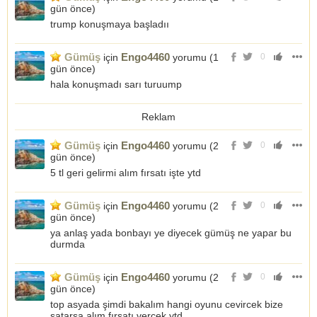
gün önce
)
trump konuşmaya başladıı
Gümüş
Engo4460
için
yorumu (
1
0
gün önce
)
hala konuşmadı sarı turuump
Reklam
Gümüş
Engo4460
için
yorumu (
2
0
gün önce
)
5 tl geri gelirmi alım fırsatı işte ytd
Gümüş
Engo4460
için
yorumu (
2
0
gün önce
)
ya anlaş yada bonbayı ye diyecek gümüş ne yapar bu
durmda
Gümüş
Engo4460
için
yorumu (
2
0
gün önce
)
top asyada şimdi bakalım hangi oyunu cevircek bize
satarsa alım fırsatı vercek ytd