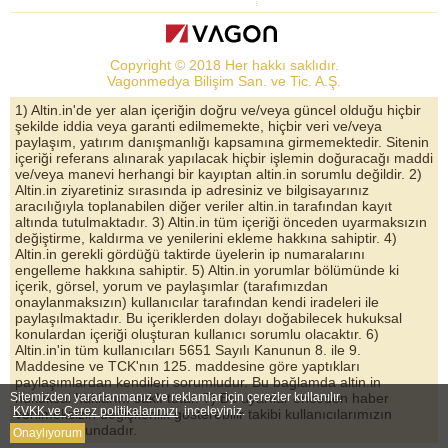
Dolar Kuru
Altın Fiyatları
Copyright © 2018 Her hakkı saklıdır.
Bist Yorum
Vagonmedya Bilişim San. ve Tic. A.Ş.
Altın Yorumları
1) Altin.in'de yer alan içeriğin doğru ve/veya güncel olduğu hiçbir
şekilde iddia veya garanti edilmemekte, hiçbir veri ve/veya
Döviz Kurları
paylaşım, yatırım danışmanlığı kapsamına girmemektedir. Sitenin
içeriği referans alınarak yapılacak hiçbir işlemin doğuracağı maddi
Çeyrek Altın
ve/veya manevi herhangi bir kayıptan altin.in sorumlu değildir. 2)
Altin.in ziyaretiniz sırasında ip adresiniz ve bilgisayarınız
Bitcoin
aracılığıyla toplanabilen diğer veriler altin.in tarafından kayıt
altında tutulmaktadır. 3) Altin.in tüm içeriği önceden uyarmaksızın
Euro/Dolar Parite
değiştirme, kaldırma ve yenilerini ekleme hakkına sahiptir. 4)
Altin.in gerekli gördüğü taktirde üyelerin ip numaralarını
Sterlin
engelleme hakkına sahiptir. 5) Altin.in yorumlar bölümünde ki
içerik, görsel, yorum ve paylaşımlar (tarafımızdan
Döviz Arşivi
onaylanmaksızın) kullanıcılar tarafından kendi iradeleri ile
paylaşılmaktadır. Bu içeriklerden dolayı doğabilecek hukuksal
konulardan içeriği oluşturan kullanıcı sorumlu olacaktır. 6)
Altin.in'in tüm kullanıcıları 5651 Sayılı Kanunun 8. ile 9.
Maddesine ve TCK'nın 125. maddesine göre yaptıkları
paylaşımlardan kendileri sorumludur. Bu bağlamda altin.in
Sitemizden yararlanmanız ve reklamlar için çerezler kullanılır.
hukuksal haklarını saklı tutar. 7) Bu uyarılar önceden haber
KVKK ve Çerez politikalarımızı
inceleyiniz.
verilmeksizin değişkenlik gösterebilir takibi kullanıcılarımızın
sorumluluğundadır.
Onaylıyorum