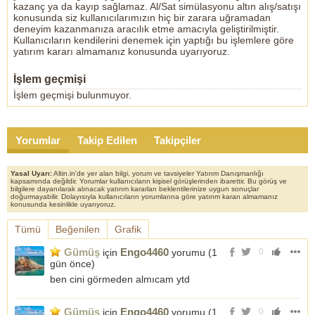
kazanç ya da kayıp sağlamaz. Al/Sat simülasyonu altın alış/satışı
konusunda siz kullanıcılarımızın hiç bir zarara uğramadan
deneyim kazanmanıza aracılık etme amacıyla geliştirilmiştir.
Kullanıcıların kendilerini denemek için yaptığı bu işlemlere göre
yatırım kararı almamanız konusunda uyarıyoruz.
İşlem geçmişi
İşlem geçmişi bulunmuyor.
Yorumlar
Takip Edilen
Takipçiler
Yasal Uyarı:
Altin.in'de yer alan bilgi, yorum ve tavsiyeler Yatırım Danışmanlığı
kapsamında değildir. Yorumlar kullanıcıların kişisel görüşlerinden ibarettir. Bu görüş ve
bilgilere dayanılarak alınacak yatırım kararları beklentilerinize uygun sonuçlar
doğurmayabilir. Dolayısıyla kullanıcıların yorumlarına göre yatırım kararı almamanız
konusunda kesinlikle uyarıyoruz.
Tümü
Beğenilen
Grafik
Gümüş
Engo4460
için
yorumu (
1
0
gün önce
)
ben cini görmeden almıcam ytd
Gümüş
Engo4460
için
yorumu (
1
0