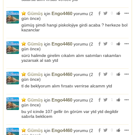
Gümüş
Engo4460
için
yorumu (
2
0
gün önce
)
gümüş şimdi hangi piskolojiye girdi acaba ? herkeze bol
kazanclar
Gümüş
Engo4460
için
yorumu (
2
0
gün önce
)
sürü halimde girelim cıkalım alım satımları rakamları
yazarsak al satı ytd
Gümüş
Engo4460
için
yorumu (
2
0
gün önce
)
tl de beklyorum alım fırsatıı verrirse alcamm ytd
Gümüş
Engo4460
için
yorumu (
2
1
gün önce
)
bu yıl icinde 107 gellir ön görüm var ytd ytd degildir
sabırla beklicem
Gümüş
Engo4460
için
yorumu (
2
0