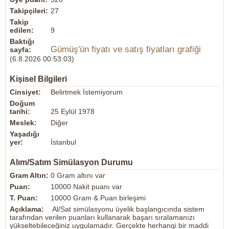
Takipçileri:
27
Takip
edilen:
9
Baktığı
Gümüş'ün fiyatı ve satış fiyatları grafiği
sayfa:
(6.8.2026 00:53:03)
Kişisel Bilgileri
Cinsiyet:
Belirtmek İstemiyorum
Doğum
tarihi:
25 Eylül 1978
Meslek:
Diğer
Yaşadığı
yer:
İstanbul
Alım/Satım Simülasyon Durumu
Gram Altın:
0 Gram altını var
Puan:
10000 Nakit puanı var
T. Puan:
10000 Gram & Puan birleşimi
Açıklama:
Al/Sat simülasyonu üyelik başlangıcında sistem
tarafından verilen puanları kullanarak başarı sıralamanızı
yükseltebileceğiniz uygulamadır. Gerçekte herhangi bir maddi