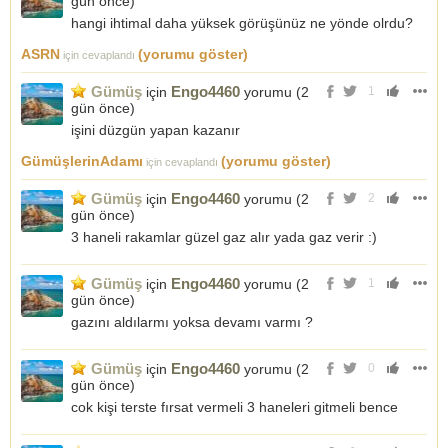
gün önce
)
hangi ihtimal daha yüksek görüşünüz ne yönde olrdu?
ASRN
(yorumu göster)
için cevaplandı
Gümüş
Engo4460
için
yorumu (
2
1
gün önce
)
işini düzgün yapan kazanır
GümüşlerinAdamı
(yorumu göster)
için cevaplandı
Gümüş
Engo4460
için
yorumu (
2
2
gün önce
)
3 haneli rakamlar güzel gaz alır yada gaz verir :)
Gümüş
Engo4460
için
yorumu (
2
1
gün önce
)
gazını aldılarmı yoksa devamı varmı ?
Gümüş
Engo4460
için
yorumu (
2
0
gün önce
)
cok kişi terste fırsat vermeli 3 haneleri gitmeli bence