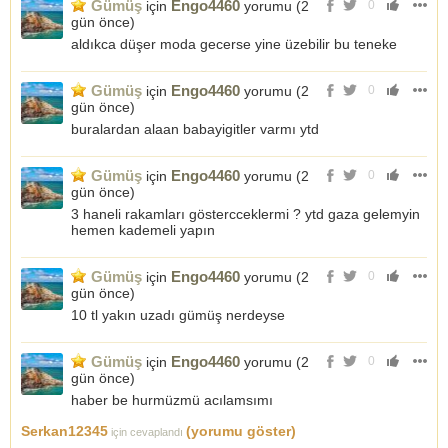
Gümüş
Engo4460
için
yorumu (
2
0
gün önce
)
aldıkca düşer moda gecerse yine üzebilir bu teneke
Gümüş
Engo4460
için
yorumu (
2
0
gün önce
)
buralardan alaan babayigitler varmı ytd
Gümüş
Engo4460
için
yorumu (
2
0
gün önce
)
3 haneli rakamları göstercceklermi ? ytd gaza gelemyin
hemen kademeli yapın
Gümüş
Engo4460
için
yorumu (
2
0
gün önce
)
10 tl yakın uzadı gümüş nerdeyse
Gümüş
Engo4460
için
yorumu (
2
0
gün önce
)
haber be hurmüzmü acılamsımı
Serkan12345
(yorumu göster)
için cevaplandı