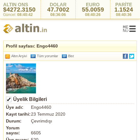
ALTIN ONS
DOLAR
EURO
PARİTE
$4272.3150
47.7002
55.0059
1.1524
Güncel:
08:40:42
08:36:06
08:40:26
08:40:36
Profil sayfası: Engo4460
Altın Arşivi
Tüm yorumlar
Bist
Üyelik Bilgileri
Üye adı:
Engo4460
Kayıt tarihi:
23 Temmuz 2020
Durum:
Çevrimdışı
Yorum
sayısı:
6605
Üye puanı:
520