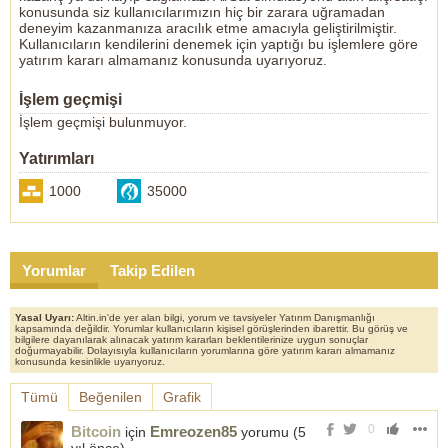
konusunda siz kullanıcılarımızın hiç bir zarara uğramadan
deneyim kazanmanıza aracılık etme amacıyla geliştirilmiştir.
Kullanıcıların kendilerini denemek için yaptığı bu işlemlere göre
yatırım kararı almamanız konusunda uyarıyoruz.
İşlem geçmişi
İşlem geçmişi bulunmuyor.
Yatırımları
1000
35000
Yorumlar
Takip Edilen
Yasal Uyarı:
Altin.in'de yer alan bilgi, yorum ve tavsiyeler Yatırım Danışmanlığı
kapsamında değildir. Yorumlar kullanıcıların kişisel görüşlerinden ibarettir. Bu görüş ve
bilgilere dayanılarak alınacak yatırım kararları beklentilerinize uygun sonuçlar
doğurmayabilir. Dolayısıyla kullanıcıların yorumlarına göre yatırım kararı almamanız
konusunda kesinlikle uyarıyoruz.
Tümü
Beğenilen
Grafik
0
Bitcoin
Emreozen85
için
yorumu (
5