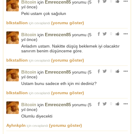
0
Bitcoin
Emreozen85
için
yorumu (
5
yıl önce
)
Peki ustam çok sağolun
blkstallion
(yorumu göster)
için cevaplandı
0
Bitcoin
Emreozen85
için
yorumu (
5
yıl önce
)
Anladım ustam. Nakitte düşüş beklemek iyi olacaktır
sanırım benim düşünceme göre.
blkstallion
(yorumu göster)
için cevaplandı
0
Bitcoin
Emreozen85
için
yorumu (
5
yıl önce
)
Ustam bunu sadece eth için mi dediniz?
blkstallion
(yorumu göster)
için cevaplandı
0
Bitcoin
Emreozen85
için
yorumu (
5
yıl önce
)
Olumlu diyecekti
Ayhnkpln
(yorumu göster)
için cevaplandı