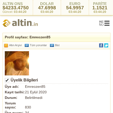
ALTIN ONS
DOLAR
EURO
PARİTE
$4233.4750
47.6998
54.9957
1.1521
Güncel:
03:44:20
03:44:20
03:44:20
03:44:20
Profil sayfası: Emreozen85
Altın Arşivi
Tüm yorumlar
Bist
Üyelik Bilgileri
Üye adı:
Emreozen85
Kayıt tarihi:
21 Eylül 2020
Durum:
Belirtilmedi
Yorum
sayısı:
830
Üye puanı:
34