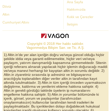
Ana Sayfa
Döviz
Hakkımızda
Altın
Kvkk ve Çerezler
Cumhuriyet Altını
İletişim
Dolar Kuru
Altın Fiyatları
Copyright © 2018 Her hakkı saklıdır.
Bist Yorum
Vagonmedya Bilişim San. ve Tic. A.Ş.
Altın Yorumları
1) Altin.in'de yer alan içeriğin doğru ve/veya güncel olduğu hiçbir
şekilde iddia veya garanti edilmemekte, hiçbir veri ve/veya
Döviz Kurları
paylaşım, yatırım danışmanlığı kapsamına girmemektedir. Sitenin
içeriği referans alınarak yapılacak hiçbir işlemin doğuracağı maddi
Çeyrek Altın
ve/veya manevi herhangi bir kayıptan altin.in sorumlu değildir. 2)
Altin.in ziyaretiniz sırasında ip adresiniz ve bilgisayarınız
Bitcoin
aracılığıyla toplanabilen diğer veriler altin.in tarafından kayıt
altında tutulmaktadır. 3) Altin.in tüm içeriği önceden uyarmaksızın
Euro/Dolar Parite
değiştirme, kaldırma ve yenilerini ekleme hakkına sahiptir. 4)
Altin.in gerekli gördüğü taktirde üyelerin ip numaralarını
Sterlin
engelleme hakkına sahiptir. 5) Altin.in yorumlar bölümünde ki
içerik, görsel, yorum ve paylaşımlar (tarafımızdan
Döviz Arşivi
onaylanmaksızın) kullanıcılar tarafından kendi iradeleri ile
paylaşılmaktadır. Bu içeriklerden dolayı doğabilecek hukuksal
konulardan içeriği oluşturan kullanıcı sorumlu olacaktır. 6)