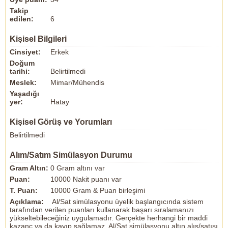
Takip
edilen:
6
Kişisel Bilgileri
Cinsiyet:
Erkek
Doğum
tarihi:
Belirtilmedi
Meslek:
Mimar/Mühendis
Yaşadığı
yer:
Hatay
Kişisel Görüş ve Yorumları
Belirtilmedi
Alım/Satım Simülasyon Durumu
Gram Altın:
0 Gram altını var
Puan:
10000 Nakit puanı var
T. Puan:
10000 Gram & Puan birleşimi
Açıklama:
Al/Sat simülasyonu üyelik başlangıcında sistem
tarafından verilen puanları kullanarak başarı sıralamanızı
yükseltebileceğiniz uygulamadır. Gerçekte herhangi bir maddi
kazanç ya da kayıp sağlamaz. Al/Sat simülasyonu altın alış/satışı