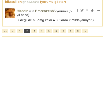
blkstallion
(yorumu göster)
için cevaplandı
0
Bitcoin
Emreozen85
için
yorumu (
5
yıl önce
)
O değil de bu omg kaldı 4.30 larda kımıldayamıyor:)
««
«
1
2
3
4
5
6
7
8
9
»