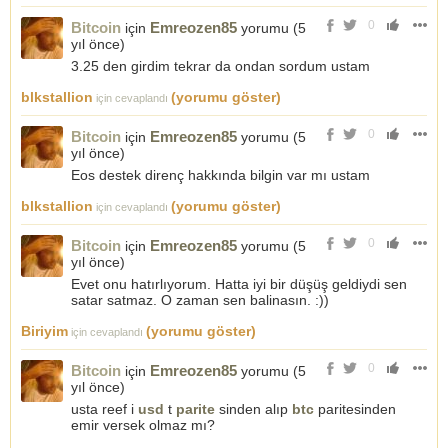
0
Bitcoin
Emreozen85
için
yorumu (
5
yıl önce
)
3.25 den girdim tekrar da ondan sordum ustam
blkstallion
(yorumu göster)
için cevaplandı
0
Bitcoin
Emreozen85
için
yorumu (
5
yıl önce
)
Eos destek direnç hakkında bilgin var mı ustam
blkstallion
(yorumu göster)
için cevaplandı
0
Bitcoin
Emreozen85
için
yorumu (
5
yıl önce
)
Evet onu hatırlıyorum. Hatta iyi bir düşüş geldiydi sen
satar satmaz. O zaman sen balinasın. :))
Biriyim
(yorumu göster)
için cevaplandı
0
Bitcoin
Emreozen85
için
yorumu (
5
yıl önce
)
usta reef i
usd
t
parite
sinden alıp
btc
paritesinden
emir versek olmaz mı?