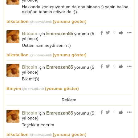
yıl önce
)
Hakkında konuşuyordum da ona binaen :) senin balina
olduğun tahmin ediyor da :))
blkstallion
(yorumu göster)
için cevaplandı
0
Bitcoin
Emreozen85
için
yorumu (
5
yıl önce
)
Ustam isim neydi senin :)
blkstallion
(yorumu göster)
için cevaplandı
0
Bitcoin
Emreozen85
için
yorumu (
5
yıl önce
)
Blk mi:)))
Biriyim
(yorumu göster)
için cevaplandı
Reklam
0
Bitcoin
Emreozen85
için
yorumu (
5
yıl önce
)
Teşekkür ederim
blkstallion
(yorumu göster)
için cevaplandı