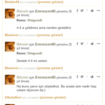
Bufalo34
(yorumu göster)
için cevaplandı
0
Bitcoin
Emreozen85
için
yorumu (
5
yıl önce
)
Konu:
Omgusdt
4.4 a çekilmez ama nerden girebiliriz
Blacksin
(yorumu göster)
için cevaplandı
0
Bitcoin
Emreozen85
için
yorumu (
5
yıl önce
)
Konu:
Omgusdt
Destek 4.4 mi ustam
Blacksin
(yorumu göster)
için cevaplandı
0
Bitcoin
Emreozen85
için
yorumu (
5
yıl önce
)
Ha bunu yarın için söylediniz. Bu arada isim nedir hep
ustam diyorum da:)
blkstallion
(yorumu göster)
için cevaplandı