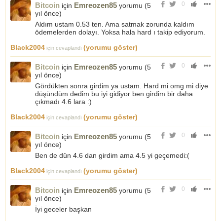
0
Bitcoin
Emreozen85
için
yorumu (
5
yıl önce
)
Aldım ustam 0.53 ten. Ama satmak zorunda kaldım
ödemelerden dolayı. Yoksa hala hard ı takip ediyorum.
Black2004
(yorumu göster)
için cevaplandı
0
Bitcoin
Emreozen85
için
yorumu (
5
yıl önce
)
Gördükten sonra girdim ya ustam. Hard mi omg mi diye
düşündüm dedim bu iyi gidiyor ben girdim bir daha
çıkmadı 4.6 lara :)
Black2004
(yorumu göster)
için cevaplandı
0
Bitcoin
Emreozen85
için
yorumu (
5
yıl önce
)
Ben de dün 4.6 dan girdim ama 4.5 yi geçemedi:(
Black2004
(yorumu göster)
için cevaplandı
0
Bitcoin
Emreozen85
için
yorumu (
5
yıl önce
)
İyi geceler başkan