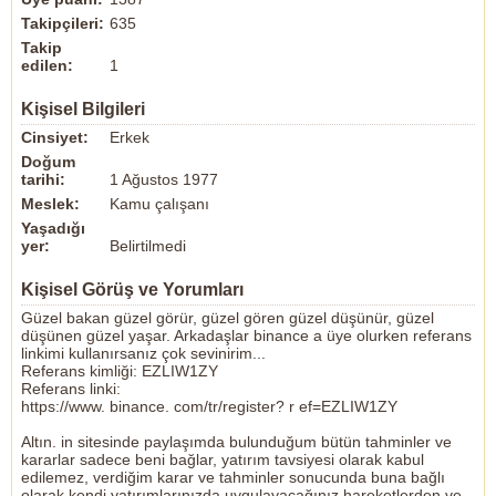
Takipçileri:
635
Takip
edilen:
1
Kişisel Bilgileri
Cinsiyet:
Erkek
Doğum
tarihi:
1 Ağustos 1977
Meslek:
Kamu çalışanı
Yaşadığı
yer:
Belirtilmedi
Kişisel Görüş ve Yorumları
Güzel bakan güzel görür, güzel gören güzel düşünür, güzel
düşünen güzel yaşar. Arkadaşlar binance a üye olurken referans
linkimi kullanırsanız çok sevinirim...
Referans kimliği: EZLIW1ZY
Referans linki:
https://www. binance. com/tr/register? r ef=EZLIW1ZY
Altın. in sitesinde paylaşımda bulunduğum bütün tahminler ve
kararlar sadece beni bağlar, yatırım tavsiyesi olarak kabul
edilemez, verdiğim karar ve tahminler sonucunda buna bağlı
olarak kendi yatırımlarınızda uygulayacağınız hareketlerden ve