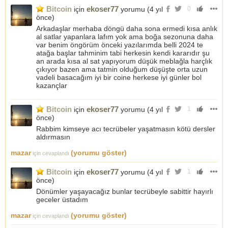
Bitcoin
ekoser77
için
yorumu (
4 yıl
0
önce
)
Arkadaşlar merhaba döngü daha sona ermedi kısa anlık
al satlar yapanlara lafım yok ama boğa sezonuna daha
var benim öngörüm önceki yazılarımda belli 2024 te
atağa başlar tahminim tabi herkesin kendi kararıdır şu
an arada kısa al sat yapıyorum düşük meblağla harçlık
çıkıyor bazen ama tatmin olduğum düşüşte orta uzun
vadeli basacağım iyi bir coine herkese iyi günler bol
kazançlar
Bitcoin
ekoser77
için
yorumu (
4 yıl
1
önce
)
Rabbim kimseye acı tecrübeler yaşatmasın kötü dersler
aldırmasın
mazar
(yorumu göster)
için cevaplandı
Bitcoin
ekoser77
için
yorumu (
4 yıl
1
önce
)
Dönümler yaşayacağız bunlar tecrübeyle sabittir hayırlı
geceler üstadım
mazar
(yorumu göster)
için cevaplandı