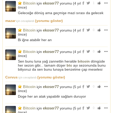
Bitcoin
ekoser77
için
yorumu (
4 yıl
1
önce
)
Geleceğe dönüş ama geçmişe mazi sırası da gelecek
mazar
(yorumu göster)
için cevaplandı
Bitcoin
ekoser77
için
yorumu (
4 yıl
0
önce
)
Bi iğne atabilir her an
Bitcoin
ekoser77
için
yorumu (
4 yıl
0
önce
)
Sen bunu luna yağ zannettin heralde
bitcoin
döngüde
her sezon gibi... tamam düşer
btc
ayı sezonunda bunu
biliyoruz da sen bunu lunaya benzetme çap meselesi
Corvus
(yorumu göster)
için cevaplandı
Bitcoin
ekoser77
için
yorumu (
5 yıl
0
önce
)
Doge her an atak yapabilir sağlam duruyor
Bitcoin
ekoser77
için
yorumu (
5 yıl
0
önce
)