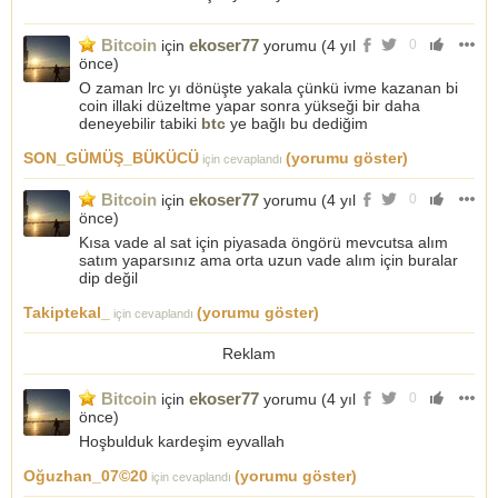
Bitcoin
ekoser77
için
yorumu (
4 yıl
0
önce
)
O zaman lrc yı dönüşte yakala çünkü ivme kazanan bi
coin illaki düzeltme yapar sonra yükseği bir daha
deneyebilir tabiki
btc
ye bağlı bu dediğim
SON_GÜMÜŞ_BÜKÜCÜ
(yorumu göster)
için cevaplandı
Bitcoin
ekoser77
için
yorumu (
4 yıl
0
önce
)
Kısa vade al sat için piyasada öngörü mevcutsa alım
satım yaparsınız ama orta uzun vade alım için buralar
dip değil
Takiptekal_
(yorumu göster)
için cevaplandı
Reklam
Bitcoin
ekoser77
için
yorumu (
4 yıl
0
önce
)
Hoşbulduk kardeşim eyvallah
Oğuzhan_07©20
(yorumu göster)
için cevaplandı