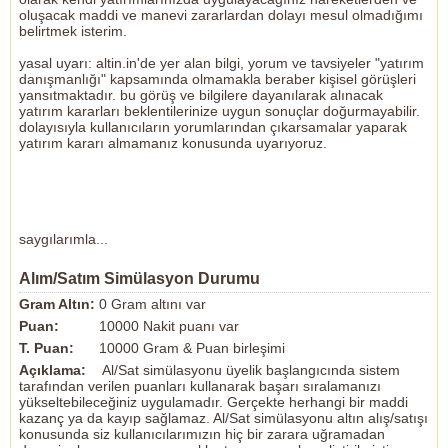
oluşacak maddi ve manevi zararlardan dolayı mesul olmadığımı
belirtmek isterim.
yasal uyarı: altin.in'de yer alan bilgi, yorum ve tavsiyeler "yatırım
danışmanlığı" kapsamında olmamakla beraber kişisel görüşleri
yansıtmaktadır. bu görüş ve bilgilere dayanılarak alınacak
yatırım kararları beklentilerinize uygun sonuçlar doğurmayabilir.
dolayısıyla kullanıcıların yorumlarından çıkarsamalar yaparak
yatırım kararı almamanız konusunda uyarıyoruz.
saygılarımla...
Alım/Satım Simülasyon Durumu
Gram Altın:
0 Gram altını var
Puan:
10000 Nakit puanı var
T. Puan:
10000 Gram & Puan birleşimi
Açıklama:
Al/Sat simülasyonu üyelik başlangıcında sistem
tarafından verilen puanları kullanarak başarı sıralamanızı
yükseltebileceğiniz uygulamadır. Gerçekte herhangi bir maddi
kazanç ya da kayıp sağlamaz. Al/Sat simülasyonu altın alış/satışı
konusunda siz kullanıcılarımızın hiç bir zarara uğramadan