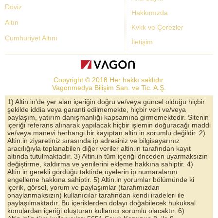
Döviz
Hakkımızda
Altın
Kvkk ve Çerezler
Cumhuriyet Altını
İletişim
Dolar Kuru
Altın Fiyatları
Copyright © 2018 Her hakkı saklıdır.
Bist Yorum
Vagonmedya Bilişim San. ve Tic. A.Ş.
Altın Yorumları
1) Altin.in'de yer alan içeriğin doğru ve/veya güncel olduğu hiçbir
şekilde iddia veya garanti edilmemekte, hiçbir veri ve/veya
Döviz Kurları
paylaşım, yatırım danışmanlığı kapsamına girmemektedir. Sitenin
içeriği referans alınarak yapılacak hiçbir işlemin doğuracağı maddi
Çeyrek Altın
ve/veya manevi herhangi bir kayıptan altin.in sorumlu değildir. 2)
Altin.in ziyaretiniz sırasında ip adresiniz ve bilgisayarınız
Bitcoin
aracılığıyla toplanabilen diğer veriler altin.in tarafından kayıt
altında tutulmaktadır. 3) Altin.in tüm içeriği önceden uyarmaksızın
Euro/Dolar Parite
değiştirme, kaldırma ve yenilerini ekleme hakkına sahiptir. 4)
Altin.in gerekli gördüğü taktirde üyelerin ip numaralarını
Sterlin
engelleme hakkına sahiptir. 5) Altin.in yorumlar bölümünde ki
içerik, görsel, yorum ve paylaşımlar (tarafımızdan
Döviz Arşivi
onaylanmaksızın) kullanıcılar tarafından kendi iradeleri ile
paylaşılmaktadır. Bu içeriklerden dolayı doğabilecek hukuksal
konulardan içeriği oluşturan kullanıcı sorumlu olacaktır. 6)