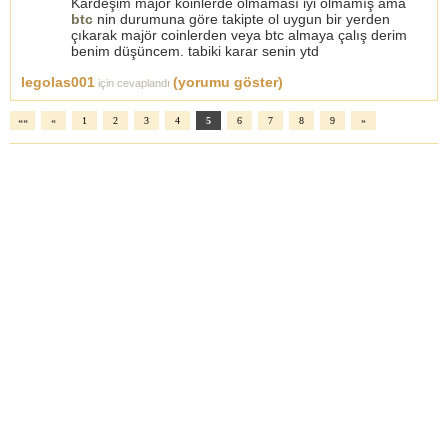
Kardeşim majör koinlerde olmaması iyi olmamış ama
btc
nin durumuna göre takipte ol uygun bir yerden
çıkarak majör coinlerden veya btc almaya çalış derim
benim düşüncem. tabiki karar senin ytd
legolas001
(yorumu göster)
için cevaplandı
««
«
1
2
3
4
5
6
7
8
9
»