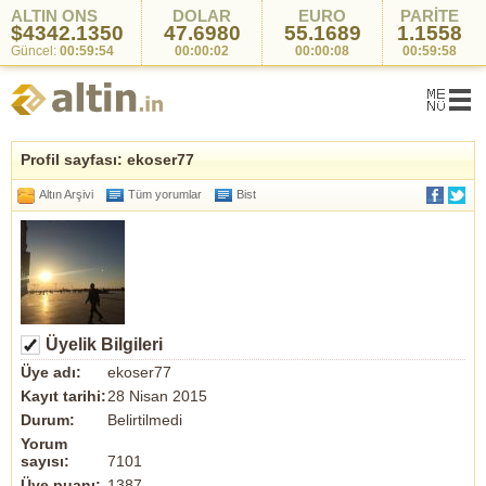
ALTIN ONS
DOLAR
EURO
PARİTE
$4342.1350
47.6980
55.1689
1.1558
Güncel:
00:59:54
00:00:02
00:00:08
00:59:58
Profil sayfası: ekoser77
Altın Arşivi
Tüm yorumlar
Bist
Üyelik Bilgileri
Üye adı:
ekoser77
Kayıt tarihi:
28 Nisan 2015
Durum:
Belirtilmedi
Yorum
sayısı:
7101
Üye puanı:
1387