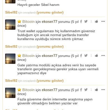
Hayırlı geceler Sibel hanım
Sibel92
(yorumu göster)
için cevaplandı
Bitcoin
ekoser77
için
yorumu (
5 yıl
1
önce
)
Trust wallet uygulaması hiç kullanmadım güvensiz
bulduğum için ancak normal şartlarda transfer
kurallarına uyulduğu sürece sıkıntı çıkmaz
Sibel92
(yorumu göster)
için cevaplandı
Bitcoin
ekoser77
için
yorumu (
5 yıl
1
önce
)
Gate yatırma modülü açıksa adres verir bu sayede
transferin gerçekleşmesi gerekir yoksa uyarı vermeli
yapamazsınız diye
Sibel92
(yorumu göster)
için cevaplandı
Bitcoin
ekoser77
için
yorumu (
5 yıl
1
önce
)
Fazla güvenme derim internette araştırma yapın
güvenilir olmadığını belirten yazılar var