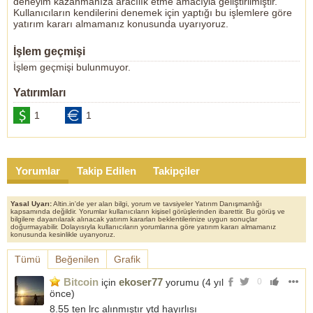
deneyim kazanmanıza aracılık etme amacıyla geliştirilmiştir.
Kullanıcıların kendilerini denemek için yaptığı bu işlemlere göre
yatırım kararı almamanız konusunda uyarıyoruz.
İşlem geçmişi
İşlem geçmişi bulunmuyor.
Yatırımları
1
1
Yorumlar
Takip Edilen
Takipçiler
Yasal Uyarı:
Altin.in'de yer alan bilgi, yorum ve tavsiyeler Yatırım Danışmanlığı
kapsamında değildir. Yorumlar kullanıcıların kişisel görüşlerinden ibarettir. Bu görüş ve
bilgilere dayanılarak alınacak yatırım kararları beklentilerinize uygun sonuçlar
doğurmayabilir. Dolayısıyla kullanıcıların yorumlarına göre yatırım kararı almamanız
konusunda kesinlikle uyarıyoruz.
Tümü
Beğenilen
Grafik
Bitcoin
ekoser77
için
yorumu (
4 yıl
0
önce
)
8.55 ten lrc alınmıştır ytd hayırlısı