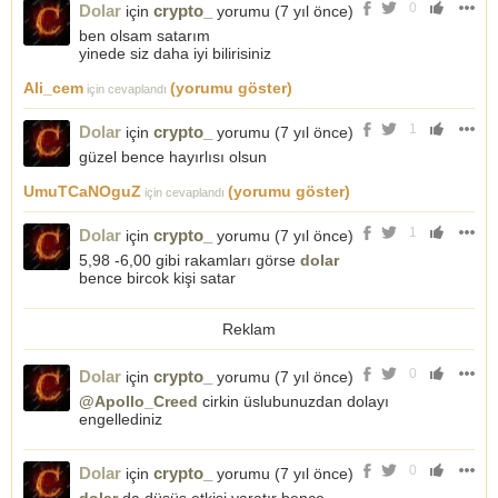
0
derse evet diyen bir topluma- sürüye hükmediyor! Ayağını denk
Dolar
crypto_
için
yorumu (
7 yıl önce
)
al! "
ben olsam satarım
yinede siz daha iyi bilirisiniz
ALINTIDIR.
Ali_cem
(yorumu göster)
için cevaplandı
(Bizler şam halkından biri olmayalım..
iyi insanıda kötü insanıda tanıyıp bilecek kadar ALLAH cc
1
Dolar
crypto_
için
yorumu (
7 yıl önce
)
hepimize zeka vermiştir.
Bir başkasının dogrusuyla yanlışıyla hareket edip önyargılı
güzel bence hayırlısı olsun
davranıp başkalarına tepki göstermeyelim.
bizim iradeniz vardır ve başkasının bizim irademize hüküm
UmuTCaNOguZ
(yorumu göster)
için cevaplandı
etmesine izin vermeyelim)
___
1
Dolar
crypto_
için
yorumu (
7 yıl önce
)
5,98 -6,00 gibi rakamları görse
dolar
bence bircok kişi satar
PARİTE
Parite yapmak için en başta banka makasınızın uygun olması
Reklam
lazım.
şimdi elimizde 1000 dolar var diyelim. örneğin;
Parite: alış 1, 1200 satış 1, 1221 olsun
0
Dolar
crypto_
için
yorumu (
7 yıl önce
)
dolardan euroya geçerken: dolar / parite satış kuru = euro
yani 1000/1, 1221=891 şeklinde hesap yaparız.
@Apollo_Creed
cirkin üslubunuzdan dolayı
Bu sayede 1000 doları parite yaparak 891 euro almış oluruz.
engellediniz
Bir zaman sonra parite yükselir ve siz kâr edersiniz. (ki bunu
0
zamanlamak ve sabredip sakin olmak zor bir meseledir)
Dolar
crypto_
için
yorumu (
7 yıl önce
)
Ve parite kuru mesela şöyle olur: