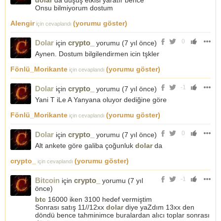
dolar
da düşüş etkisi yaratır bence
Alış 1, 1300 Satış 1, 1321
Onsu bilmiyorum dostum
Hal böyle olunca da siz şöyle hesap yaparsınız:
Alengir
(yorumu göster)
için cevaplandı
euro × Parite alış kuru = dolar
yani 891×1, 1300=1006 şeklinde hesap yaparız.
0
Dolar
crypto_
için
yorumu (
7 yıl önce
)
Bu sayede 1000 doları parite yaparak 1006 dolara yükseltmiş
sayılırız.
Aynen. Dostum bilgilendirmen icin tşkler
Peki bu pariteye ne gerek var derseniz:
Fönlü_Morikante
(yorumu göster)
için cevaplandı
Mesela elimizdeki 1000 doların 2, 70 ortalama ile karşılığı 2700
tl dir.
-1
Dolar
crypto_
için
yorumu (
7 yıl önce
)
Parite yapıp 1006 dolar elde ettiğimiz zaman ortalamamız:
2700 / 1006 = 2, 683 ortalamaya düşmüş olur.
Yani T iLe A Yanyana oluyor dediğine göre
Fönlü_Morikante
(yorumu göster)
için cevaplandı
0
Dolar
crypto_
için
yorumu (
7 yıl önce
)
Alt ankete göre galiba çoğunluk
dolar
da
crypto_
(yorumu göster)
için cevaplandı
-1
Bitcoin
crypto_
için
yorumu (
7 yıl
önce
)
btc
16000 iken 3100 hedef vermiştim
Sonrası satış 11//12xx
dolar
diye yaZdım 13xx den
döndü bence tahminimce buralardan alıcı toplar sonrası