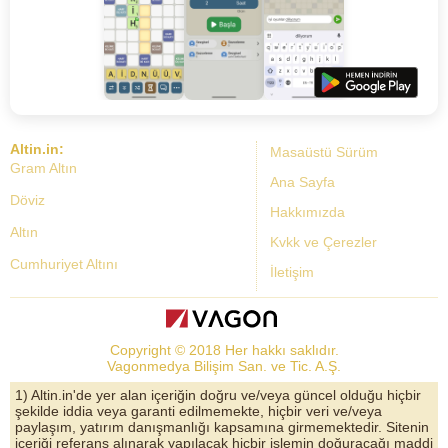
Altin.in:
Masaüstü Sürüm
Gram Altın
Ana Sayfa
Döviz
Hakkımızda
Altın
Kvkk ve Çerezler
Cumhuriyet Altını
İletişim
Dolar Kuru
Altın Fiyatları
Copyright © 2018 Her hakkı saklıdır.
Bist Yorum
Vagonmedya Bilişim San. ve Tic. A.Ş.
Altın Yorumları
1) Altin.in'de yer alan içeriğin doğru ve/veya güncel olduğu hiçbir
şekilde iddia veya garanti edilmemekte, hiçbir veri ve/veya
Döviz Kurları
paylaşım, yatırım danışmanlığı kapsamına girmemektedir. Sitenin
içeriği referans alınarak yapılacak hiçbir işlemin doğuracağı maddi