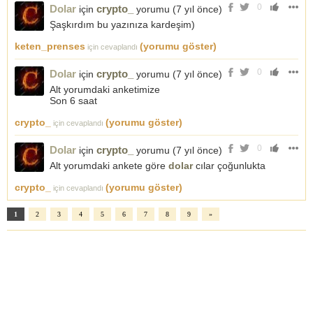
0
Dolar
crypto_
için
yorumu (
7 yıl önce
)
Şaşkırdım bu yazınıza kardeşim)
keten_prenses
(yorumu göster)
için cevaplandı
0
Dolar
crypto_
için
yorumu (
7 yıl önce
)
Alt yorumdaki anketimize
Son 6 saat
crypto_
(yorumu göster)
için cevaplandı
0
Dolar
crypto_
için
yorumu (
7 yıl önce
)
Alt yorumdaki ankete göre
dolar
cılar çoğunlukta
crypto_
(yorumu göster)
için cevaplandı
1
2
3
4
5
6
7
8
9
»