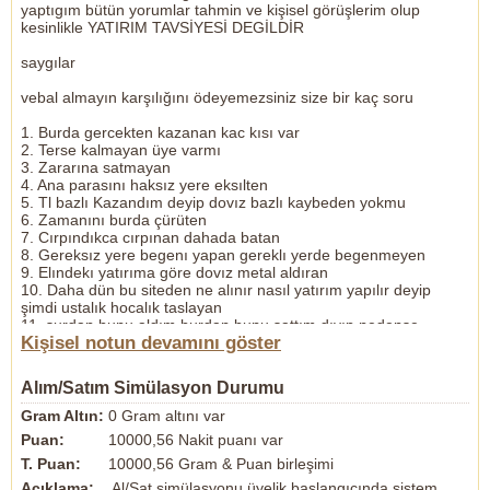
yaptıgım bütün yorumlar tahmin ve kişisel görüşlerim olup
kesinlikle YATIRIM TAVSİYESİ DEGİLDİR
saygılar
vebal almayın karşılığını ödeyemezsiniz size bir kaç soru
1. Burda gercekten kazanan kac kısı var
2. Terse kalmayan üye varmı
3. Zararına satmayan
4. Ana parasını haksız yere eksılten
5. Tl bazlı Kazandım deyip dovız bazlı kaybeden yokmu
6. Zamanını burda çürüten
7. Cırpındıkca cırpınan dahada batan
8. Gereksız yere begenı yapan gereklı yerde begenmeyen
9. Elındekı yatırıma göre dovız metal aldıran
10. Daha dün bu siteden ne alınır nasıl yatırım yapılır deyip
şimdi ustalık hocalık taslayan
11. şurdan bunu aldım burdan bunu sattım dıyıp nedense
Kişisel notun devamını göster
smılatorde hep zarar eden
12. Şu gelırse bu ! bu gelırse o gelir dıyıp 10 yorum ıcınden 1
yorum kopyala yapıstır yapan
Alım/Satım Simülasyon Durumu
13. Uykusundan çalan gözlerıne ıhanet eden esas ısıne saygısı
kalmayıp ıhmal eden
Gram Altın:
0 Gram altını var
14. Terse kalınca terleyen stres eden ıstahı kesılen
Puan:
10000,56 Nakit puanı var
15. Etrafına yansıtan suratı asılan bunu aıleden gızleyen
T. Puan:
10000,56 Gram & Puan birleşimi
16, En önemlisi bu işi 5 yıl yapan birisi yaşıtlarına oranla 10 yıl
daha yaşlı görünür
Açıklama:
Al/Sat simülasyonu üyelik başlangıcında sistem