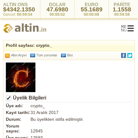
ALTIN ONS
DOLAR
EURO
PARİTE
$4342.1350
47.6980
55.1689
1.1558
Güncel:
00:59:54
00:00:02
00:00:08
00:59:58
Profil sayfası: crypto_
Altın Arşivi
Tüm yorumlar
Bist
Üyelik Bilgileri
Üye adı:
crypto_
Kayıt tarihi:
31 Aralık 2017
Durum:
Bu üyelikten istifa edilmiştir.
Yorum
sayısı:
12845
Üye puanı:
12593