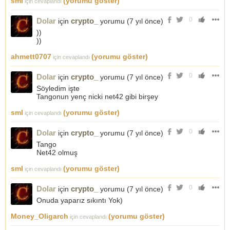
sml
(yorumu göster)
için cevaplandı
0
Dolar
crypto_
için
yorumu (
7 yıl önce
)
))
))
ahmett0707
(yorumu göster)
için cevaplandı
0
Dolar
crypto_
için
yorumu (
7 yıl önce
)
Söyledim işte
Tangonun yenç nicki net42 gibi birşey
sml
(yorumu göster)
için cevaplandı
0
Dolar
crypto_
için
yorumu (
7 yıl önce
)
Tango
Net42 olmuş
sml
(yorumu göster)
için cevaplandı
0
Dolar
crypto_
için
yorumu (
7 yıl önce
)
Onuda yaparız sıkıntı Yok)
Money_Oligarch
(yorumu göster)
için cevaplandı