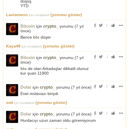
düşüş
YTD
Lactameon
(yorumu göster)
için cevaplandı
0
Bitcoin
crypto_
için
yorumu (
7 yıl
önce
)
Bence
btc
düşer
Kaya48
(yorumu göster)
için cevaplandı
-1
Bitcoin
crypto_
için
yorumu (
7 yıl
önce
)
btc
de olan Arkadaşlar dikkatli olunuz
kur şuan 11900
0
Dolar
crypto_
için
yorumu (
7 yıl önce
)
Evet mütevazı biriydi
sml
(yorumu göster)
için cevaplandı
0
Dolar
crypto_
için
yorumu (
7 yıl önce
)
Hurdacıyı uzun zaman oldu göremiyorum