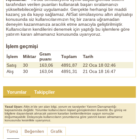
ALINIDIR
tarafından verilen puanları kullanarak başarı sıralamanızı
yükseltebileceğiniz uygulamadır. Gerçekte herhangi bir maddi
CAHALET
kazanç ya da kayıp sağlamaz. Al/Sat simülasyonu altın alış/satışı
……
konusunda siz kullanıcılarımızın hiç bir zarara uğramadan
Bir gün Hz. Ali'nin taraftarlarının yoğun olduğu Küfe' den,
deneyim kazanmanıza aracılık etme amacıyla geliştirilmiştir.
bir Arap, devesiyle Şam'a gelmiş.
Kullanıcıların kendilerini denemek için yaptığı bu işlemlere göre
Şam sokaklarında dolaşırken biri yanaşmış:
yatırım kararı almamanız konusunda uyarıyoruz.
“Ver o dişi deveyi bana! ” demiş…
Tartışma büyümüş, Küfe ‘den gelen adam:
İşlem geçmişi
"Bu deve benimdir, üstelik dişi değil, erkektir" diye,
itiraz etmişse de anlaşamamışlar.
Gram
İşlem
Miktar
Toplam
Tarih
Konu Muaviye'ye yansımış.
puanı
Halk meydanda toplanmış...
Satış
30
163,06
4891,87
22 Oca 18 02:46
Muaviye, Küfe ‘den gelenle
Alış
30
163,04
4891,31
21 Oca 18 16:47
Şam'da deveye sahip çıkan yerliyi dinledikten sonra, kararını
açıklamış:
“Bu dişi deve Şamlınındır! ... ”
Sonra, oradaki topluluğa dönmüş ve sormuş:
Yorumlar
Takipçiler
“Ey cemaat, bu dişi deve kimindir? .. ”
Cemaat hep birlikte bağırmış:
“Şamlınındır! .. ”
Yasal Uyarı:
Altin.in'de yer alan bilgi, yorum ve tavsiyeler Yatırım Danışmanlığı
kapsamında değildir. Yorumlar kullanıcıların kişisel görüşlerinden ibarettir. Bu görüş ve
Küfeli şaşkın bir vaziyette devesinin ardından bakakalırken,
bilgilere dayanılarak alınacak yatırım kararları beklentilerinize uygun sonuçlar
Muaviye onu yanına çağırmış:
doğurmayabilir. Dolayısıyla kullanıcıların yorumlarına göre yatırım kararı almamanız
konusunda kesinlikle uyarıyoruz.
“Ey Küfeli, dinle! Sen de ben de biliyoruz ki, bu deve senindir ve
dişi değil, erkektir. Ama sen Küfe' ye dönünce gördüklerini Ali'ye
Tümü
Beğenilen
Grafik
anlat (Hz. Ali o esnada Küfededir) ve de ki:
"Ey Ali, Muaviye; Dişi deveyi erkekten ayırt edemeyen, o ne