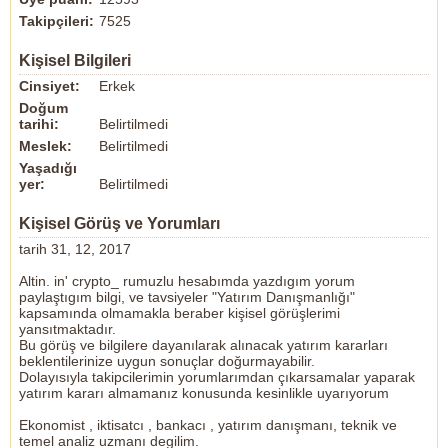
Takipçileri:
7525
Kişisel Bilgileri
Cinsiyet:
Erkek
Doğum
tarihi:
Belirtilmedi
Meslek:
Belirtilmedi
Yaşadığı
yer:
Belirtilmedi
Kişisel Görüş ve Yorumları
tarih 31, 12, 2017
Altin. in' crypto_ rumuzlu hesabımda yazdıgım yorum
paylaştıgım bilgi, ve tavsiyeler "Yatırım Danışmanlığı"
kapsamında olmamakla beraber kişisel görüşlerimi
yansıtmaktadır.
Bu görüş ve bilgilere dayanılarak alınacak yatırım kararları
beklentilerinize uygun sonuçlar doğurmayabilir.
Dolayısıyla takipcilerimin yorumlarımdan çıkarsamalar yaparak
yatırım kararı almamanız konusunda kesinlikle uyarıyorum
Ekonomist , iktisatcı , bankacı , yatırım danışmanı, teknik ve
temel analiz uzmanı degilim.