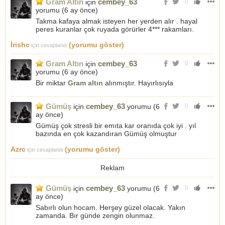
Gram Altın
cembey_63
için
0
yorumu (
6 ay önce
)
Takma kafaya almak isteyen her yerden alır . hayal
peres kuranlar çok ruyada görürler 4*** rakamları.
İrishc
(yorumu göster)
için cevaplandı
Gram Altın
cembey_63
için
0
yorumu (
6 ay önce
)
Bir miktar
Gram altın
alınmıştır. Hayırlısıyla
Gümüş
cembey_63
için
yorumu (
6
0
ay önce
)
Gümüş çok stresli bir emıta kar oranıda çok iyi . yıl
bazında en çok kazandıran Gümüş olmuştur
Azrc
(yorumu göster)
için cevaplandı
Reklam
Gümüş
cembey_63
için
yorumu (
6
0
ay önce
)
Sabırlı olun hocam. Herşey güzel olacak. Yakın
zamanda. Bır günde zengin olunmaz.