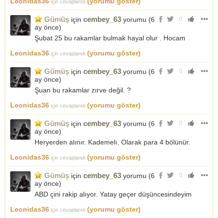
Leonidas36
(yorumu göster)
için cevaplandı
Gümüş
cembey_63
için
yorumu (
6
0
ay önce
)
Şubat 25 bu rakamlar bulmak hayal olur . Hocam
Leonidas36
(yorumu göster)
için cevaplandı
Gümüş
cembey_63
için
yorumu (
6
0
ay önce
)
Şuan bu rakamlar zırve değil. ?
Leonidas36
(yorumu göster)
için cevaplandı
Gümüş
cembey_63
için
yorumu (
6
0
ay önce
)
Heryerden alınır. Kademelı. Olarak para 4 bölünür.
Leonidas36
(yorumu göster)
için cevaplandı
Gümüş
cembey_63
için
yorumu (
6
0
ay önce
)
ABD çini rakip alıyor. Yatay geçer düşüncesindeyim
Leonidas36
(yorumu göster)
için cevaplandı