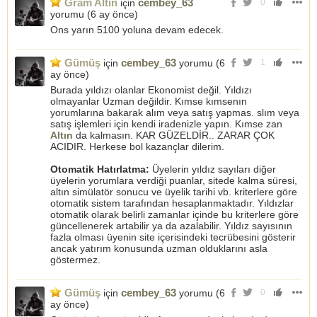
Gram Altın
cembey_63
için
0
yorumu (
6 ay önce
)
Ons yarın 5100 yoluna devam edecek.
Gümüş
cembey_63
için
yorumu (
6
1
ay önce
)
Burada yıldızı olanlar Ekonomist değil. Yıldızı
olmayanlar Uzman değildir. Kımse kımsenın
yorumlarına bakarak alım veya satış yapmas. slım veya
satış işlemleri için kendi iradenizle yapın. Kımse zan
Altın
da kalmasın. KAR GÜZELDİR.. ZARAR ÇOK
ACIDIR. Herkese bol kazançlar dilerim.
Otomatik Hatırlatma:
Üyelerin yıldız sayıları diğer
üyelerin yorumlara verdiği puanlar, sitede kalma süresi,
altın simülatör sonucu ve üyelik tarihi vb. kriterlere göre
otomatik sistem tarafından hesaplanmaktadır. Yıldızlar
otomatik olarak belirli zamanlar içinde bu kriterlere göre
güncellenerek artabilir ya da azalabilir. Yıldız sayısının
fazla olması üyenin site içerisindeki tecrübesini gösterir
ancak yatırım konusunda uzman olduklarını asla
göstermez.
Gümüş
cembey_63
için
yorumu (
6
0
ay önce
)