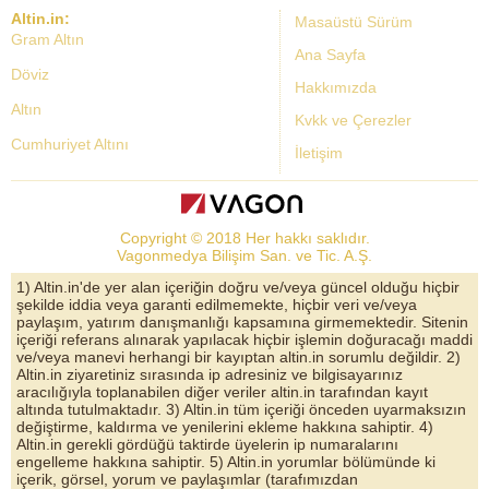
Altin.in:
Masaüstü Sürüm
Gram Altın
Ana Sayfa
Döviz
Hakkımızda
Altın
Kvkk ve Çerezler
Cumhuriyet Altını
İletişim
Dolar Kuru
Altın Fiyatları
Copyright © 2018 Her hakkı saklıdır.
Bist Yorum
Vagonmedya Bilişim San. ve Tic. A.Ş.
Altın Yorumları
1) Altin.in'de yer alan içeriğin doğru ve/veya güncel olduğu hiçbir
şekilde iddia veya garanti edilmemekte, hiçbir veri ve/veya
Döviz Kurları
paylaşım, yatırım danışmanlığı kapsamına girmemektedir. Sitenin
içeriği referans alınarak yapılacak hiçbir işlemin doğuracağı maddi
Çeyrek Altın
ve/veya manevi herhangi bir kayıptan altin.in sorumlu değildir. 2)
Altin.in ziyaretiniz sırasında ip adresiniz ve bilgisayarınız
Bitcoin
aracılığıyla toplanabilen diğer veriler altin.in tarafından kayıt
altında tutulmaktadır. 3) Altin.in tüm içeriği önceden uyarmaksızın
Euro/Dolar Parite
değiştirme, kaldırma ve yenilerini ekleme hakkına sahiptir. 4)
Altin.in gerekli gördüğü taktirde üyelerin ip numaralarını
Sterlin
engelleme hakkına sahiptir. 5) Altin.in yorumlar bölümünde ki
içerik, görsel, yorum ve paylaşımlar (tarafımızdan