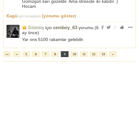
Gümüşün karı güzeldir. Ama stresıde ıkı katıdır. )
Hocam
Kagü
(yorumu göster)
için cevaplandı
Gümüş
cembey_63
için
yorumu (
6
0
ay önce
)
Yar ons 5100 rakamlar gelebilir.
««
«
5
6
7
8
9
10
11
12
13
»