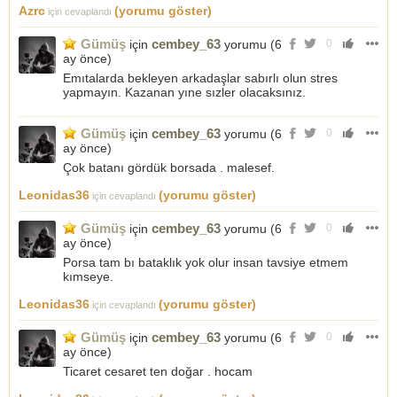
Azrc
(yorumu göster)
için cevaplandı
Gümüş
cembey_63
için
yorumu (
6
0
ay önce
)
Emıtalarda bekleyen arkadaşlar sabırlı olun stres
yapmayın. Kazanan yıne sızler olacaksınız.
Gümüş
cembey_63
için
yorumu (
6
0
ay önce
)
Çok batanı gördük borsada . malesef.
Leonidas36
(yorumu göster)
için cevaplandı
Gümüş
cembey_63
için
yorumu (
6
0
ay önce
)
Porsa tam bı bataklık yok olur insan tavsiye etmem
kımseye.
Leonidas36
(yorumu göster)
için cevaplandı
Gümüş
cembey_63
için
yorumu (
6
0
ay önce
)
Ticaret cesaret ten doğar . hocam