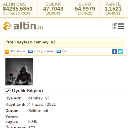
ALTIN ONS
DOLAR
EURO
PARİTE
$4285.5850
47.7043
54.9979
1.1521
Güncel:
10:40:34
10:39:48
10:40:22
10:40:32
Profil sayfası: cembey_63
Altın Arşivi
Tüm yorumlar
Bist
Üyelik Bilgileri
Üye adı:
cembey_63
Kayıt tarihi:
4 Haziran 2021
Durum:
Belirtilmedi
Yorum
sayısı:
5045
Üye puanı:
873