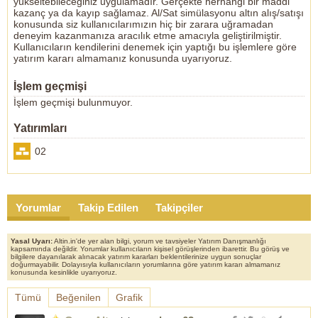
yükseltebileceğiniz uygulamadır. Gerçekte herhangi bir maddi
kazanç ya da kayıp sağlamaz. Al/Sat simülasyonu altın alış/satışı
konusunda siz kullanıcılarımızın hiç bir zarara uğramadan
deneyim kazanmanıza aracılık etme amacıyla geliştirilmiştir.
Kullanıcıların kendilerini denemek için yaptığı bu işlemlere göre
yatırım kararı almamanız konusunda uyarıyoruz.
İşlem geçmişi
İşlem geçmişi bulunmuyor.
Yatırımları
02
Yorumlar
Takip Edilen
Takipçiler
Yasal Uyarı:
Altin.in'de yer alan bilgi, yorum ve tavsiyeler Yatırım Danışmanlığı
kapsamında değildir. Yorumlar kullanıcıların kişisel görüşlerinden ibarettir. Bu görüş ve
bilgilere dayanılarak alınacak yatırım kararları beklentilerinize uygun sonuçlar
doğurmayabilir. Dolayısıyla kullanıcıların yorumlarına göre yatırım kararı almamanız
konusunda kesinlikle uyarıyoruz.
Tümü
Beğenilen
Grafik