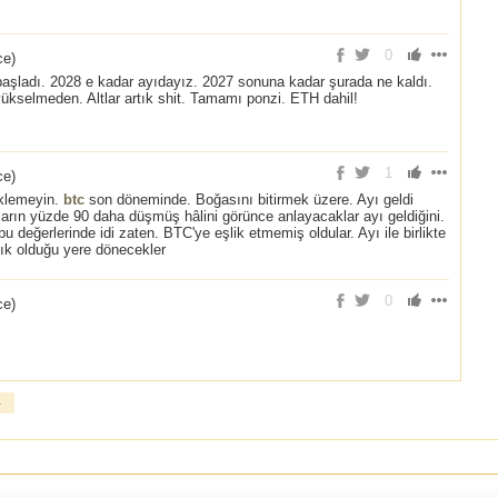
0
ce
)
 başladı. 2028 e kadar ayıdayız. 2027 sonuna kadar şurada ne kaldı.
yükselmeden. Altlar artık shit. Tamamı ponzi. ETH dahil!
1
ce
)
eklemeyin.
btc
son döneminde. Boğasını bitirmek üzere. Ayı geldi
tların yüzde 90 daha düşmüş hâlini görünce anlayacaklar ayı geldiğini.
 değerlerinde idi zaten. BTC'ye eşlik etmemiş oldular. Ayı ile birlikte
ık olduğu yere dönecekler
0
ce
)
»