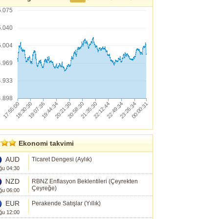
5.075
5.040
5.004
4.969
4.933
4.898
Ekonomi takvimi
AUD
Ticaret Dengesi (Aylık)
ğu 04:30
NZD
RBNZ Enflasyon Beklentileri (Çeyrekten
Çeyreğe)
ğu 06:00
EUR
Perakende Satışlar (Yıllık)
ğu 12:00