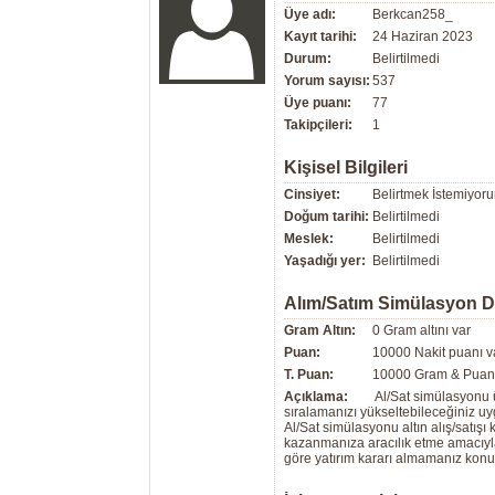
Üye adı:
Berkcan258_
Kayıt tarihi:
24 Haziran 2023
Durum:
Belirtilmedi
Yorum sayısı:
537
Üye puanı:
77
Takipçileri:
1
Kişisel Bilgileri
Cinsiyet:
Belirtmek İstemiyor
Doğum tarihi:
Belirtilmedi
Meslek:
Belirtilmedi
Yaşadığı yer:
Belirtilmedi
Alım/Satım Simülasyon 
Gram Altın:
0 Gram altını var
Puan:
10000 Nakit puanı v
T. Puan:
10000 Gram & Puan 
Açıklama:
Al/Sat simülasyonu ü
sıralamanızı yükseltebileceğiniz u
Al/Sat simülasyonu altın alış/satış
kazanmanıza aracılık etme amacıyla g
göre yatırım kararı almamanız kon