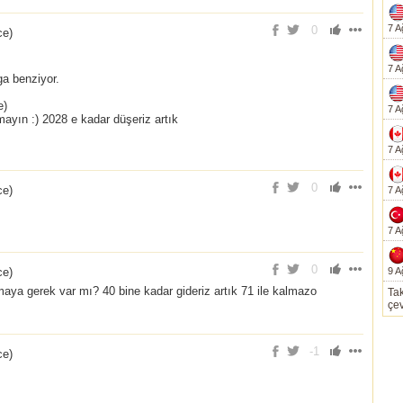
7 A
0
ce
)
7 A
a benziyor.
e)
7 A
mayın :) 2028 e kadar düşeriz artık
7 A
0
ce
)
7 A
7 A
0
ce
)
9 A
maya gerek var mı? 40 bine kadar gideriz artık 71 ile kalmazo
Tak
çev
-1
ce
)