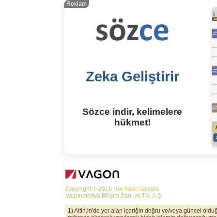
Reklam
Zeka Geliştirir
Sözce indir, kelimelere
hükmet!
Copyright © 2018 Her hakkı saklıdır.
Vagonmedya Bilişim San. ve Tic. A.Ş.
1) Altin.in'de yer alan içeriğin doğru ve/veya güncel old