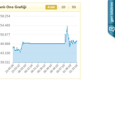
nlı Ons Grafiği
|
|
Anlık
1D
5D
258.254
254.465
250.677
246.888
243.100
239.311