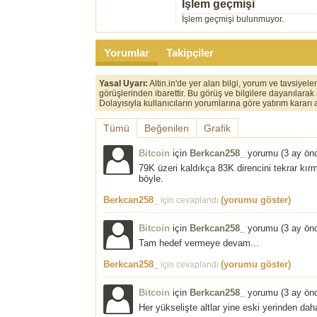
İşlem geçmişi
İşlem geçmişi bulunmuyor.
Yorumlar
Takipçiler
Yasal Uyarı:
Altin.in'de yer alan bilgi, yorum ve tavsiyel
görüşlerinden ibarettir. Bu görüş ve bilgilere dayanılarak
Dolayısıyla kullanıcıların yorumlarına göre yatırım karar
Tümü
Beğenilen
Grafik
Bitcoin
için
Berkcan258_
yorumu (
3 ay ön
79K üzeri kaldıkça 83K direncini tekrar kırm
böyle.
Berkcan258_
(yorumu göster)
için cevaplandı
Bitcoin
için
Berkcan258_
yorumu (
3 ay ön
Tam hedef vermeye devam...
Berkcan258_
(yorumu göster)
için cevaplandı
Bitcoin
için
Berkcan258_
yorumu (
3 ay ön
Her yükselişte altlar yine eski yerinden da