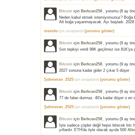
Bitcoin
için
Berkcan258_
yorumu (
8 ay ön
Neden kabul etmek istemiyorsunuz? Boğa bit
Alt boğa yaşanmayacak. Ayı başladı. 2028
mexido
(yorumu göster)
için cevaplandı
Bitcoin
için
Berkcan258_
yorumu (
9 ay ön
Son tepkiyi verdi 98K geçilmez ise 81K'ya g
Bitcoin
için
Berkcan258_
yorumu (
9 ay ön
2027 sonuna kadar gider 2 çıkar 5 düşer
Şahmeran_2525
(yorumu göster)
için cevaplandı
Bitcoin
için
Berkcan258_
yorumu (
9 ay ön
77 de falan durmaz. 40'a kadar düşer o en 
Şahmeran_2525
(yorumu göster)
için cevaplandı
Bitcoin
için
Berkcan258_
yorumu (
9 ay ön
İşte sadece çöpler değil hepsi bitecek
btc
h
yıllardır. ETH'da öyle olacak ayıda 500
Altı