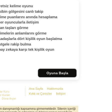
etsiz kelime oyunu
ibin gölgesini canlı takip
ime puanlarını anında hesaplama
er oyuncularla iletişim
an taşları görme
imelerin anlamlarını görme
adaşlarla dört kişilik oyun başlatma
tgele rakip bulma
ay zekaya karşı tek kişilik oyun
Oyuna Başla
Ana Sayfa
Hakkımızda
lar Kuru
Kvkk ve Çerezler
İletişim
z Kurları
Döviz Arşivi
rım danışmanlığı kapsamına girmemektedir. Sitenin içeriği