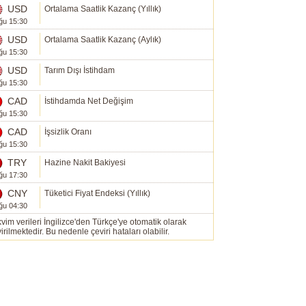
USD
Ortalama Saatlik Kazanç (Yıllık)
ğu 15:30
USD
Ortalama Saatlik Kazanç (Aylık)
ğu 15:30
USD
Tarım Dışı İstihdam
ğu 15:30
CAD
İstihdamda Net Değişim
ğu 15:30
CAD
İşsizlik Oranı
ğu 15:30
TRY
Hazine Nakit Bakiyesi
ğu 17:30
CNY
Tüketici Fiyat Endeksi (Yıllık)
ğu 04:30
vim verileri İngilizce'den Türkçe'ye otomatik olarak
irilmektedir. Bu nedenle çeviri hataları olabilir.