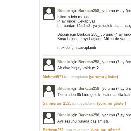
Bitcoin
için
Berkcan258_
yorumu (
6 ay ön
bitcoin
için mexido
(4 ay önce) Cevap yaz
btc burdan 145-150k ya yolculuk baslatacag
Bitcoin için Berkcan258_ yorumu (4 ay önc
Boşa bekleme ayı başladı. Milleti de yanılt
mexido için cevaplandı
Bitcoin
için
Berkcan258_
yorumu (
7 ay ön
Alt diye birşey kaldı mı?
Mehmet571
(yorumu göster)
için cevaplandı
Bitcoin
için
Berkcan258_
yorumu (
7 ay ön
125 binden 85 bine geldik. Halen arafta kal
Şahmeran_2525
(yorumu göster)
için cevaplandı
Bitcoin
için
Berkcan258_
yorumu (
7 ay ön
Ayı sezunu burada başlamıştı...
Berkcan258_
(yorumu göster)
için cevaplandı