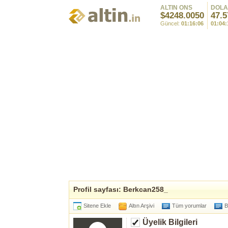
ALTIN ONS
DOL
$4248.0050
47.5
Güncel:
01:16:06
01:04:
Profil sayfası: Berkcan258_
Sitene Ekle
Altın Arşivi
Tüm yorumlar
B
Üyelik Bilgileri