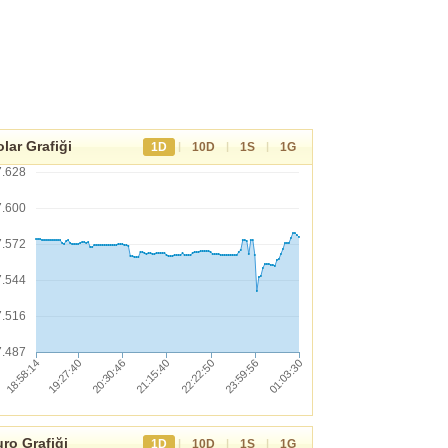
lar Grafiği
|
|
|
1D
10D
1S
1G
7.628
7.600
7.572
7.544
7.516
7.487
ro Grafiği
|
|
|
1D
10D
1S
1G