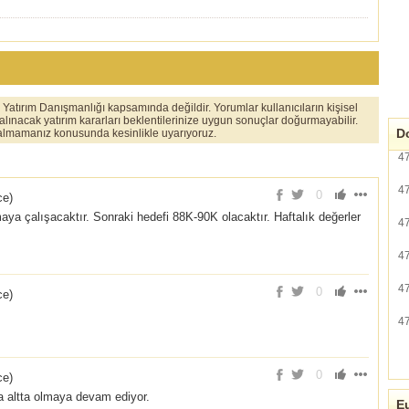
er Yatırım Danışmanlığı kapsamında değildir. Yorumlar kullanıcıların kişisel
 alınacak yatırım kararları beklentilerinize uygun sonuçlar doğurmayabilir.
Do
ı almamanız konusunda kesinlikle uyarıyoruz.
4
4
0
ce
)
aya çalışacaktır. Sonraki hedefi 88K-90K olacaktır. Haftalık değerler
4
4
4
0
ce
)
4
0
ce
)
ha altta olmaya devam ediyor.
Eu