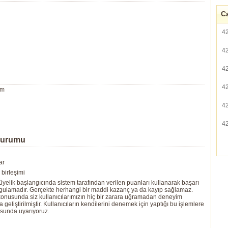
Ca
4
4
4
4
um
4
4
Durumu
ar
birleşimi
yelik başlangıcında sistem tarafından verilen puanları kullanarak başarı
ygulamadır. Gerçekte herhangi bir maddi kazanç ya da kayıp sağlamaz.
ı konusunda siz kullanıcılarımızın hiç bir zarara uğramadan deneyim
eliştirilmiştir. Kullanıcıların kendilerini denemek için yaptığı bu işlemlere
usunda uyarıyoruz.