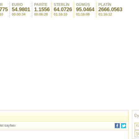
AR
EURO
PARİTE
STERLİN
GÜMÜŞ
PLATİN
775
54.9801
1.1556
64.0726
95.0464
2666.0563
10
00:00:34
00:06:28
01:16:10
01:16:08
01:16:12
Üye
ist sayfası
K
Şi