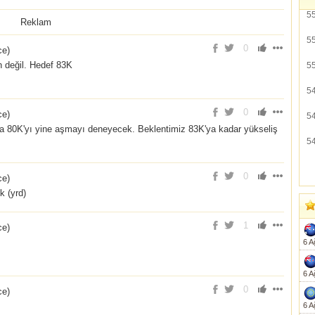
5
Reklam
5
0
ce
)
n değil. Hedef 83K
5
5
0
ce
)
5
kça 80K'yı yine aşmayı deneyecek. Beklentimiz 83K'ya kadar yükseliş
5
0
ce
)
k (yrd)
1
ce
)
6 A
6 A
0
ce
)
6 A