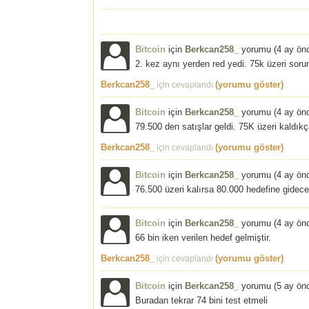
Bitcoin
için
Berkcan258_
yorumu (
4 ay ön
2. kez aynı yerden red yedi. 75k üzeri soru
Berkcan258_
(yorumu göster)
için cevaplandı
Bitcoin
için
Berkcan258_
yorumu (
4 ay ön
79.500 den satışlar geldi. 75K üzeri kaldı
Berkcan258_
(yorumu göster)
için cevaplandı
Bitcoin
için
Berkcan258_
yorumu (
4 ay ön
76.500 üzeri kalırsa 80.000 hedefine gidece
Bitcoin
için
Berkcan258_
yorumu (
4 ay ön
66 bin iken verilen hedef gelmiştir.
Berkcan258_
(yorumu göster)
için cevaplandı
Bitcoin
için
Berkcan258_
yorumu (
5 ay ön
Buradan tekrar 74 bini test etmeli