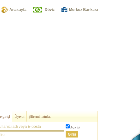
Anasayfa
Döviz
Merkez Bankası
 girişi
Üye ol
Şifremi hatırlat
ullanıcı adı veya E-posta
Açık tut
fre