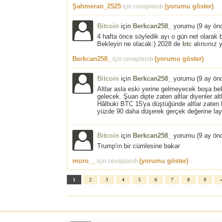
Şahmeran_2525
(yorumu göster)
için cevaplandı
Bitcoin
için
Berkcan258_
yorumu (
9 ay ön
4 hafta önce söyledik ayı o gün net olarak
Bekleyin ne olacak:) 2028 de
btc
alırsınız 
Berkcan258_
(yorumu göster)
için cevaplandı
Bitcoin
için
Berkcan258_
yorumu (
9 ay ön
Altlar asla eski yerine gelmeyecek boşa b
gelecek. Şuan dipte zaten altlar diyenler al
Hâlbuki BTC 15'ya düştüğünde altlar zaten bu
yüzde 90 daha düşerek gerçek değerine lay
Bitcoin
için
Berkcan258_
yorumu (
9 ay ön
Trump'ın bir cümlesine bakar
muro__
(yorumu göster)
için cevaplandı
1
2
3
4
5
6
7
8
9