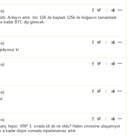
-1
ce
)
ti. Anlayın artık.
btc
15K ile başladı 125k ile boğasını tamamladı.
 e kadar BTC dip görecek.
0
ce
)
idiyoruz ki
0
ce
)
0
ce
)
az
0
ce
)
ariç hepsi. XRP 3. sırada idi de ne oldu? Halen zirvesine ulaşamıyor
n
a kadar düşer sonrada toparlanamaz artık