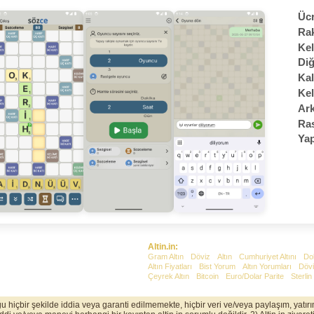
Ücr
Rak
Kel
Diğ
Kal
Kel
Ark
Ras
Yap
Altin.in:
Gram Altın
Döviz
Altın
Cumhuriyet Altını
Do
Altın Fiyatları
Bist Yorum
Altın Yorumları
Dövi
Çeyrek Altın
Bitcoin
Euro/Dolar Parite
Sterlin
uğu hiçbir şekilde iddia veya garanti edilmemekte, hiçbir veri ve/veya paylaşım, yatı