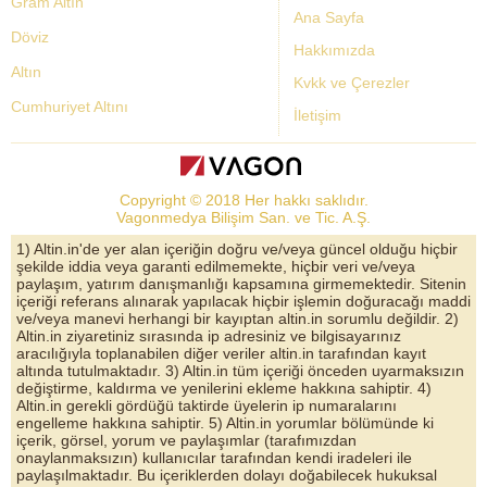
Gram Altın
Ana Sayfa
Döviz
Hakkımızda
Altın
Kvkk ve Çerezler
Cumhuriyet Altını
İletişim
Dolar Kuru
Altın Fiyatları
Copyright © 2018 Her hakkı saklıdır.
Bist Yorum
Vagonmedya Bilişim San. ve Tic. A.Ş.
Altın Yorumları
1) Altin.in'de yer alan içeriğin doğru ve/veya güncel olduğu hiçbir
şekilde iddia veya garanti edilmemekte, hiçbir veri ve/veya
Döviz Kurları
paylaşım, yatırım danışmanlığı kapsamına girmemektedir. Sitenin
içeriği referans alınarak yapılacak hiçbir işlemin doğuracağı maddi
Çeyrek Altın
ve/veya manevi herhangi bir kayıptan altin.in sorumlu değildir. 2)
Altin.in ziyaretiniz sırasında ip adresiniz ve bilgisayarınız
Bitcoin
aracılığıyla toplanabilen diğer veriler altin.in tarafından kayıt
altında tutulmaktadır. 3) Altin.in tüm içeriği önceden uyarmaksızın
Euro/Dolar Parite
değiştirme, kaldırma ve yenilerini ekleme hakkına sahiptir. 4)
Altin.in gerekli gördüğü taktirde üyelerin ip numaralarını
Sterlin
engelleme hakkına sahiptir. 5) Altin.in yorumlar bölümünde ki
içerik, görsel, yorum ve paylaşımlar (tarafımızdan
Döviz Arşivi
onaylanmaksızın) kullanıcılar tarafından kendi iradeleri ile
paylaşılmaktadır. Bu içeriklerden dolayı doğabilecek hukuksal