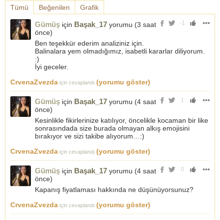
Tümü
Beğenilen
Grafik
-1
Gümüş
Başak_17
için
yorumu (
3 saat
önce
)
Ben teşekkür ederim analiziniz için.
Balinalara yem olmadığımız, isabetli kararlar diliyorum.
:)
İyi geceler.
CrvenaZvezda
(yorumu göster)
için cevaplandı
1
Gümüş
Başak_17
için
yorumu (
4 saat
önce
)
Kesinlikle fikirlerinize katılıyor, öncelikle kocaman bir like
sonrasındada size burada olmayan alkış emojisini
bırakıyor ve sizi takibe alıyorum…:)
CrvenaZvezda
(yorumu göster)
için cevaplandı
0
Gümüş
Başak_17
için
yorumu (
4 saat
önce
)
Kapanış fiyatlaması hakkında ne düşünüyorsunuz?
CrvenaZvezda
(yorumu göster)
için cevaplandı