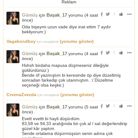
Reklam
0
Gümüş
Başak_17
için
yorumu (
4 saat
önce
)
Oda bişeymi uzun vade diye inat ettim 7 aydır
bekliyorum:)
Vagabondboy
(yorumu göster)
için cevaplandı
0
Gümüş
Başak_17
için
yorumu (
4 saat
önce
)
Hshsh birdaha mapusa düşmeseniz dileğiyle
güldürdünüz:)
Bende öf yazmıştım bi keresinde öp diye düzeltmiş
sonradan farkedip çok utanmıştım. :/ Düzeltme
seçeneği olsa keşke:)
CrvenaZvezda
(yorumu göster)
için cevaplandı
0
Gümüş
Başak_17
için
yorumu (
5 saat
önce
)
Evett evettt bi hayli düşürdüm.
83,58 ve 94,33 aralığında bir çok al / sat değerlendirip
güzel kâr yaptım.
Sende ortalama düşürmüşsün senin adına çok