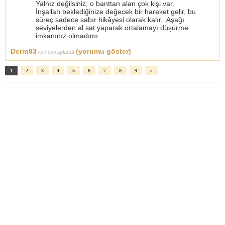
Yalnız değilsiniz, o banttan alan çok kişi var.
İnşallah beklediğinize değecek bir hareket gelir, bu
süreç sadece sabır hikâyesi olarak kalır.. Aşağı
seviyelerden al sat yaparak ortalamayı düşürme
imkanınız olmadımı.
Derin93
(yorumu göster)
için cevaplandı
1
2
3
4
5
6
7
8
9
»