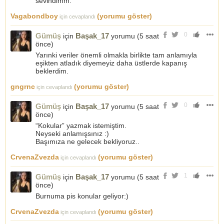
sevindimm.
Vagabondboy
(yorumu göster)
için cevaplandı
0
Gümüş
Başak_17
için
yorumu (
5 saat
önce
)
Yarınki veriler önemli olmakla birlikte tam anlamıyla
eşikten atladık diyemeyiz daha üstlerde kapanış
beklerdim.
gngrnc
(yorumu göster)
için cevaplandı
0
Gümüş
Başak_17
için
yorumu (
5 saat
önce
)
“Kokular” yazmak istemiştim.
Neyseki anlamışsınız :)
Başımıza ne gelecek bekliyoruz..
CrvenaZvezda
(yorumu göster)
için cevaplandı
1
Gümüş
Başak_17
için
yorumu (
5 saat
önce
)
Burnuma pis konular geliyor:)
CrvenaZvezda
(yorumu göster)
için cevaplandı