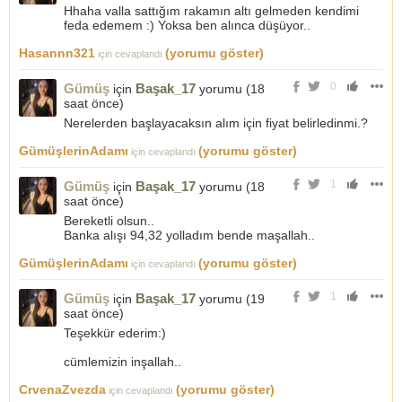
Hhaha valla sattığım rakamın altı gelmeden kendimi
feda edemem :) Yoksa ben alınca düşüyor..
Hasannn321
(yorumu göster)
için cevaplandı
0
Gümüş
Başak_17
için
yorumu (
18
saat önce
)
Nerelerden başlayacaksın alım için fiyat belirledinmi.?
GümüşlerinAdamı
(yorumu göster)
için cevaplandı
1
Gümüş
Başak_17
için
yorumu (
18
saat önce
)
Bereketli olsun..
Banka alışı 94,32 yolladım bende maşallah..
GümüşlerinAdamı
(yorumu göster)
için cevaplandı
1
Gümüş
Başak_17
için
yorumu (
19
saat önce
)
Teşekkür ederim:)
cümlemizin inşallah..
CrvenaZvezda
(yorumu göster)
için cevaplandı