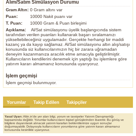
Alım/Satım Simülasyon Durumu
Gram Altın:
0 Gram altını var
Puan:
10000 Nakit puanı var
T. Puan:
10000 Gram & Puan birleşimi
Açıklama:
Al/Sat simülasyonu üyelik başlangıcında sistem
tarafından verilen puanları kullanarak başarı sıralamanızı
yükseltebileceğiniz uygulamadır. Gerçekte herhangi bir maddi
kazanç ya da kayıp sağlamaz. Al/Sat simülasyonu altın alış/satışı
konusunda siz kullanıcılarımızın hiç bir zarara uğramadan
deneyim kazanmanıza aracılık etme amacıyla geliştirilmiştir.
Kullanıcıların kendilerini denemek için yaptığı bu işlemlere göre
yatırım kararı almamanız konusunda uyarıyoruz.
İşlem geçmişi
İşlem geçmişi bulunmuyor.
Yorumlar
Takip Edilen
Takipçiler
Yasal Uyarı:
Altin.in'de yer alan bilgi, yorum ve tavsiyeler Yatırım Danışmanlığı
kapsamında değildir. Yorumlar kullanıcıların kişisel görüşlerinden ibarettir. Bu görüş ve
bilgilere dayanılarak alınacak yatırım kararları beklentilerinize uygun sonuçlar
doğurmayabilir. Dolayısıyla kullanıcıların yorumlarına göre yatırım kararı almamanız
konusunda kesinlikle uyarıyoruz.