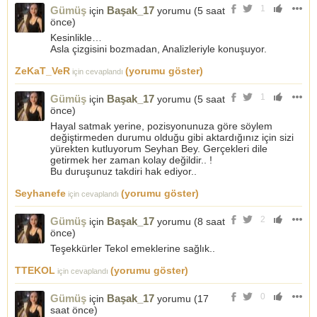
1
Gümüş
Başak_17
için
yorumu (
5 saat
önce
)
Kesinlikle…
Asla çizgisini bozmadan, Analizleriyle konuşuyor.
ZeKaT_VeR
(yorumu göster)
için cevaplandı
1
Gümüş
Başak_17
için
yorumu (
5 saat
önce
)
Hayal satmak yerine, pozisyonunuza göre söylem
değiştirmeden durumu olduğu gibi aktardığınız için sizi
yürekten kutluyorum Seyhan Bey. Gerçekleri dile
getirmek her zaman kolay değildir.. !
Bu duruşunuz takdiri hak ediyor..
Seyhanefe
(yorumu göster)
için cevaplandı
2
Gümüş
Başak_17
için
yorumu (
8 saat
önce
)
Teşekkürler Tekol emeklerine sağlık..
TTEKOL
(yorumu göster)
için cevaplandı
0
Gümüş
Başak_17
için
yorumu (
17
saat önce
)