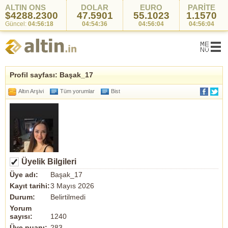
ALTIN ONS
DOLAR
EURO
PARİTE
$4288.2300
47.5901
55.1023
1.1570
Güncel:
04:56:18
04:54:36
04:56:04
04:56:04
Profil sayfası: Başak_17
Altın Arşivi
Tüm yorumlar
Bist
Üyelik Bilgileri
Üye adı:
Başak_17
Kayıt tarihi:
3 Mayıs 2026
Durum:
Belirtilmedi
Yorum
sayısı:
1240
Üye puanı:
283