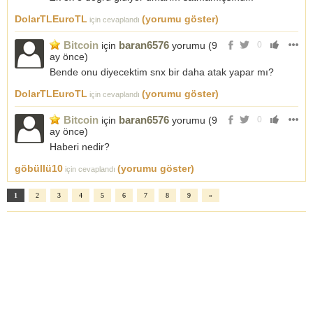
DolarTLEuroTL
(yorumu göster)
için cevaplandı
Bitcoin
baran6576
için
yorumu (
9
0
ay önce
)
Bende onu diyecektim snx bir daha atak yapar mı?
DolarTLEuroTL
(yorumu göster)
için cevaplandı
Bitcoin
baran6576
için
yorumu (
9
0
ay önce
)
Haberi nedir?
göbüllü10
(yorumu göster)
için cevaplandı
1
2
3
4
5
6
7
8
9
»