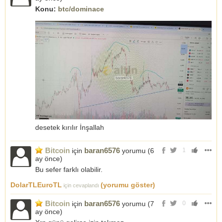
Konu:
btc/dominace
desetek kırılır İnşallah
Bitcoin
baran6576
için
yorumu (
6
1
ay önce
)
Bu sefer farklı olabilir.
DolarTLEuroTL
(yorumu göster)
için cevaplandı
Bitcoin
baran6576
için
yorumu (
7
0
ay önce
)