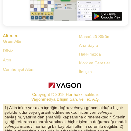
Altin.in:
Masaüstü Sürüm
Gram Altın
Ana Sayfa
Döviz
Hakkımızda
Altın
Kvkk ve Çerezler
Cumhuriyet Altını
İletişim
Dolar Kuru
Altın Fiyatları
Copyright © 2018 Her hakkı saklıdır.
Bist Yorum
Vagonmedya Bilişim San. ve Tic. A.Ş.
Altın Yorumları
1) Altin.in'de yer alan içeriğin doğru ve/veya güncel olduğu hiçbir
şekilde iddia veya garanti edilmemekte, hiçbir veri ve/veya
Döviz Kurları
paylaşım, yatırım danışmanlığı kapsamına girmemektedir. Sitenin
içeriği referans alınarak yapılacak hiçbir işlemin doğuracağı maddi
Çeyrek Altın
ve/veya manevi herhangi bir kayıptan altin.in sorumlu değildir. 2)