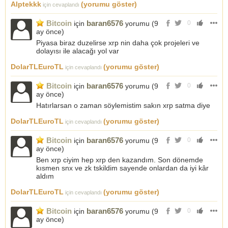
Alptekkk
(yorumu göster)
için cevaplandı
Bitcoin
baran6576
için
yorumu (
9
0
ay önce
)
Piyasa biraz duzelirse xrp nin daha çok projeleri ve
dolayısı ile alacağı yol var
DolarTLEuroTL
(yorumu göster)
için cevaplandı
Bitcoin
baran6576
için
yorumu (
9
0
ay önce
)
Hatırlarsan o zaman söylemistim sakın xrp satma diye
DolarTLEuroTL
(yorumu göster)
için cevaplandı
Bitcoin
baran6576
için
yorumu (
9
0
ay önce
)
Ben xrp ciyim hep xrp den kazandım. Son dönemde
kısmen snx ve zk tskildim sayende onlardan da iyi kâr
aldım
DolarTLEuroTL
(yorumu göster)
için cevaplandı
Bitcoin
baran6576
için
yorumu (
9
0
ay önce
)