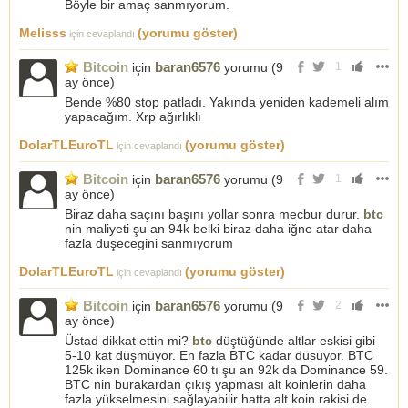
Böyle bir amaç sanmıyorum.
Melisss
(yorumu göster)
için cevaplandı
Bitcoin
baran6576
için
yorumu (
9
1
ay önce
)
Bende %80 stop patladı. Yakında yeniden kademeli alım
yapacağım. Xrp ağırlıklı
DolarTLEuroTL
(yorumu göster)
için cevaplandı
Bitcoin
baran6576
için
yorumu (
9
1
ay önce
)
Biraz daha saçını başını yollar sonra mecbur durur.
btc
nin maliyeti şu an 94k belki biraz daha iğne atar daha
fazla duşecegini sanmıyorum
DolarTLEuroTL
(yorumu göster)
için cevaplandı
Bitcoin
baran6576
için
yorumu (
9
2
ay önce
)
Üstad dikkat ettin mi?
btc
düştüğünde altlar eskisi gibi
5-10 kat düşmüyor. En fazla BTC kadar düsuyor. BTC
125k iken Dominance 60 tı şu an 92k da Dominance 59.
BTC nin burakardan çıkış yapması alt koinlerin daha
fazla yükselmesini sağlayabilir hatta alt koin rakisi de