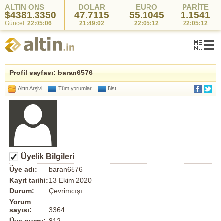
ALTIN ONS
DOLAR
EURO
PARİTE
$4381.3350
47.7115
55.1045
1.1541
Güncel:
22:05:06
21:49:02
22:05:12
22:05:12
Profil sayfası: baran6576
Altın Arşivi
Tüm yorumlar
Bist
Üyelik Bilgileri
Üye adı:
baran6576
Kayıt tarihi:
13 Ekim 2020
Durum:
Çevrimdışı
Yorum
sayısı:
3364
Üye puanı:
812