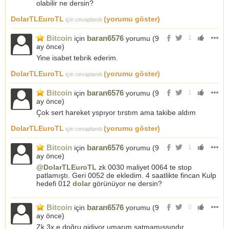
olabilir ne dersin?
DolarTLEuroTL
(yorumu göster)
için cevaplandı
Bitcoin
baran6576
için
yorumu (
9
1
ay önce
)
Yine isabet tebrik ederim.
DolarTLEuroTL
(yorumu göster)
için cevaplandı
Bitcoin
baran6576
için
yorumu (
9
1
ay önce
)
Çok sert hareket yspıyor tırstım ama takibe aldım
DolarTLEuroTL
(yorumu göster)
için cevaplandı
Bitcoin
baran6576
için
yorumu (
9
1
ay önce
)
@DolarTLEuroTL
zk 0030 maliyet 0064 te stop
patlamıştı. Geri 0052 de ekledim. 4 saatlikte fincan Kulp
hedefi 012
dolar
görünüyor ne dersin?
Bitcoin
baran6576
için
yorumu (
9
0
ay önce
)
Zk 3x e doğru gidiyor umarım satmamışsındır.