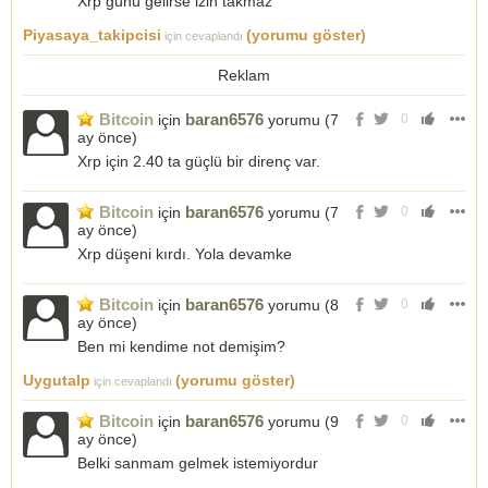
Xrp günü gelirse izin takmaz
Piyasaya_takipcisi
(yorumu göster)
için cevaplandı
Reklam
Bitcoin
baran6576
için
yorumu (
7
0
ay önce
)
Xrp için 2.40 ta güçlü bir direnç var.
Bitcoin
baran6576
için
yorumu (
7
0
ay önce
)
Xrp düşeni kırdı. Yola devamke
Bitcoin
baran6576
için
yorumu (
8
0
ay önce
)
Ben mi kendime not demişim?
Uygutalp
(yorumu göster)
için cevaplandı
Bitcoin
baran6576
için
yorumu (
9
0
ay önce
)
Belki sanmam gelmek istemiyordur