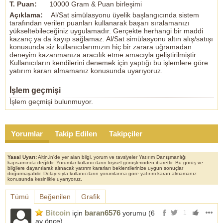
T. Puan:
10000 Gram & Puan birleşimi
Açıklama:
Al/Sat simülasyonu üyelik başlangıcında sistem
tarafından verilen puanları kullanarak başarı sıralamanızı
yükseltebileceğiniz uygulamadır. Gerçekte herhangi bir maddi
kazanç ya da kayıp sağlamaz. Al/Sat simülasyonu altın alış/satışı
konusunda siz kullanıcılarımızın hiç bir zarara uğramadan
deneyim kazanmanıza aracılık etme amacıyla geliştirilmiştir.
Kullanıcıların kendilerini denemek için yaptığı bu işlemlere göre
yatırım kararı almamanız konusunda uyarıyoruz.
İşlem geçmişi
İşlem geçmişi bulunmuyor.
Yorumlar
Takip Edilen
Takipçiler
Yasal Uyarı:
Altin.in'de yer alan bilgi, yorum ve tavsiyeler Yatırım Danışmanlığı
kapsamında değildir. Yorumlar kullanıcıların kişisel görüşlerinden ibarettir. Bu görüş ve
bilgilere dayanılarak alınacak yatırım kararları beklentilerinize uygun sonuçlar
doğurmayabilir. Dolayısıyla kullanıcıların yorumlarına göre yatırım kararı almamanız
konusunda kesinlikle uyarıyoruz.
Tümü
Beğenilen
Grafik
Bitcoin
baran6576
için
yorumu (
6
1
ay önce
)