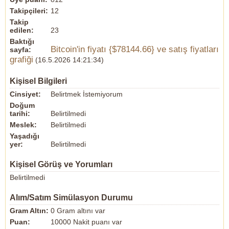
Takipçileri:
12
Takip
edilen:
23
Baktığı
Bitcoin'in fiyatı {$78144.66} ve satış fiyatları
sayfa:
grafiği
(16.5.2026 14:21:34)
Kişisel Bilgileri
Cinsiyet:
Belirtmek İstemiyorum
Doğum
tarihi:
Belirtilmedi
Meslek:
Belirtilmedi
Yaşadığı
yer:
Belirtilmedi
Kişisel Görüş ve Yorumları
Belirtilmedi
Alım/Satım Simülasyon Durumu
Gram Altın:
0 Gram altını var
Puan:
10000 Nakit puanı var