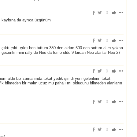
0
n kaybına da ayrıca üzgünüm
0
çıktı çıktı çıktı ben tuttum 380 den aldım 500 den sattım alıcı yoksa
i gecenki mini rally de Neo da fomo oldu 9 lardan Neo alanlar Neo 27
0
 normalde biz zamanında tokat yedik şimdi yeni gelenlerin tokat
rafik bilmeden bir malın ucuz mu pahalı mı oldugunu bilmeden alanların
0
0
m:)