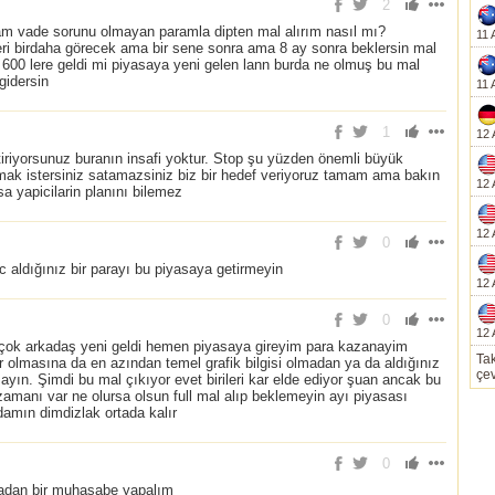
2
m vade sorunu olmayan paramla dipten mal alırım nasıl mı?
11 
leri birdaha görecek ama bir sene sonra ama 8 ay sonra beklersin mal
 600 lere geldi mi piyasaya yeni gelen lann burda ne olmuş bu mal
gidersin
11 
1
12 
getiriyorsunuz buranın insafi yoktur. Stop şu yüzden önemli büyük
tmak istersiniz satamazsiniz biz bir hedef veriyoruz tamam ama bakın
12 
 yapicilarin planını bilemez
12 
0
rc aldığınız bir parayı bu piyasaya getirmeyin
12 
0
12 
rçok arkadaş yeni geldi hemen piyasaya gireyim para kazanayim
Tak
ur olmasına da en azından temel grafik bilgisi olmadan ya da aldığınız
çev
yın. Şimdi bu mal çıkıyor evet birileri kar elde ediyor şuan ancak bu
zamanı var ne olursa olsun full mal alıp beklemeyin ayı piyasası
damın dimdizlak ortada kalır
0
adan bir muhasabe yapalım