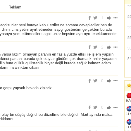
5
Reklam
5
1
olsunlar beni buraya kabul ettiler ne sorsam cevapladilar ben de
5
dinini cinsiyetini ayırt etmeden saygi gösterdim gerçekten burada
iyasaya yem ettirmediler sagolsunlar hepsine ayrı ayrı tesekkurederim
5
2
5
varsa lazım olmayan paranın en fazla yüzde ellisi ile işlem yapsın
ikinci parcani burada çok olaylar gördüm çok dramatik anlar yaşadım
5
bilin bura güllük gullistanlik biryer değil burada sağlık kalmaz adam
adamı insanlıktan cikarir
0
ar çarpı yapsak havada ziplariz
9 A
0
11 
lay bir düşüş değildi bu düzeltme bile değildi. Mart ayında malda
dıklarını
11 