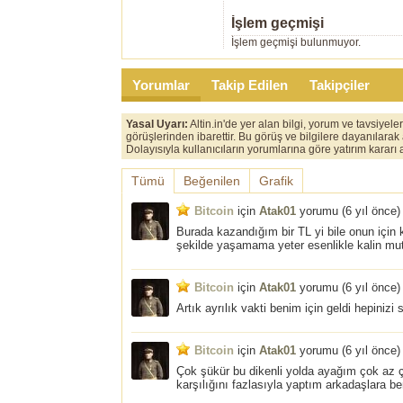
İşlem geçmişi
İşlem geçmişi bulunmuyor.
Yorumlar
Takip Edilen
Takipçiler
Yasal Uyarı:
Altin.in'de yer alan bilgi, yorum ve tavsiyel
görüşlerinden ibarettir. Bu görüş ve bilgilere dayanılarak
Dolayısıyla kullanıcıların yorumlarına göre yatırım karar
Tümü
Beğenilen
Grafik
Bitcoin
için
Atak01
yorumu (
6 yıl önce
)
Burada kazandığım bir TL yi bile onun için
şekilde yaşamama yeter esenlikle kalin mutl
Bitcoin
için
Atak01
yorumu (
6 yıl önce
)
Artık ayrılık vakti benim için geldi hepiniz
Bitcoin
için
Atak01
yorumu (
6 yıl önce
)
Çok şükür bu dikenli yolda ayağım çok az çi
karşılığını fazlasıyla yaptım arkadaşlara b