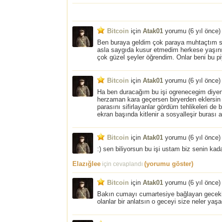
Bitcoin
için
Atak01
yorumu (
6 yıl önce
)
Ben buraya geldim çok paraya muhtaçtım sag
asla saygıda kusur etmedim herkese yaşını 
çok güzel şeyler öğrendim. Onlar beni bu p
Bitcoin
için
Atak01
yorumu (
6 yıl önce
)
Ha ben duracağım bu işi ogrenecegim diyen 
herzaman kara geçersen biryerden eklersin 
parasını sifirlayanlar gördüm tehlikeleri de 
ekran başında kitlenir a sosyalleşir burası 
Bitcoin
için
Atak01
yorumu (
6 yıl önce
)
:) sen biliyorsun bu işi ustam biz senin kad
Elazığlee
(yorumu göster)
için cevaplandı
Bitcoin
için
Atak01
yorumu (
6 yıl önce
)
Bakın cumayı cumartesiye bağlayan geceki o
olanlar bir anlatsın o geceyi size neler yaşa