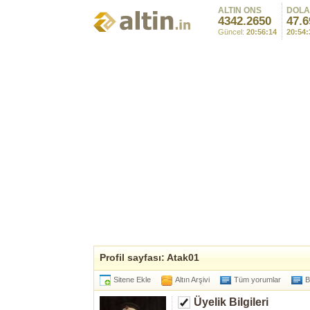
ALTIN ONS
DOL
4342.2650
47.6
Güncel:
20:56:14
20:54:
Profil sayfası: Atak01
Sitene Ekle
Altın Arşivi
Tüm yorumlar
B
Üyelik Bilgileri