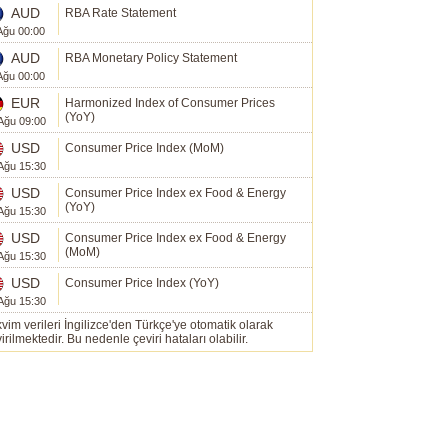
AUD
RBA Rate Statement
Ağu 00:00
AUD
RBA Monetary Policy Statement
Ağu 00:00
EUR
Harmonized Index of Consumer Prices
(YoY)
Ağu 09:00
USD
Consumer Price Index (MoM)
Ağu 15:30
USD
Consumer Price Index ex Food & Energy
(YoY)
Ağu 15:30
USD
Consumer Price Index ex Food & Energy
(MoM)
Ağu 15:30
USD
Consumer Price Index (YoY)
Ağu 15:30
vim verileri İngilizce'den Türkçe'ye otomatik olarak
irilmektedir. Bu nedenle çeviri hataları olabilir.