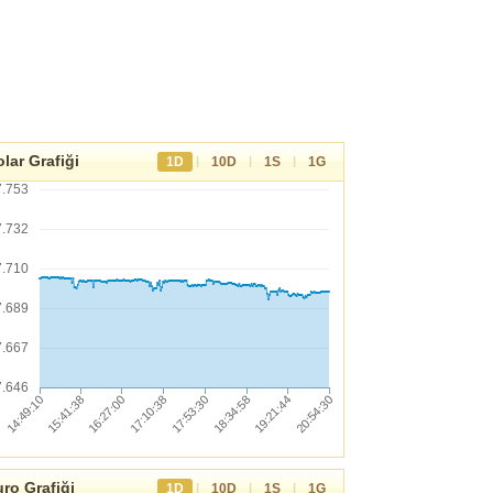
lar Grafiği
|
|
|
1D
10D
1S
1G
7.753
7.732
7.710
7.689
7.667
7.646
ro Grafiği
|
|
|
1D
10D
1S
1G