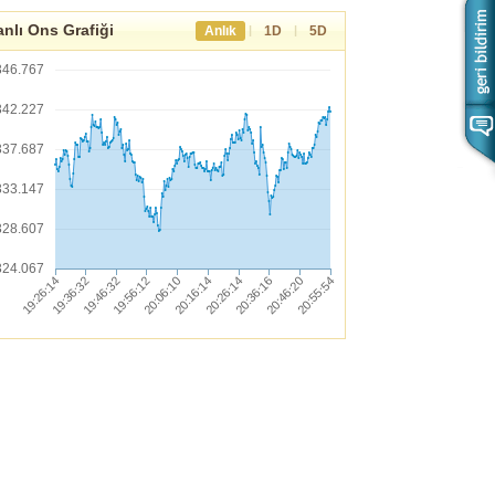
nlı Ons Grafiği
|
|
Anlık
1D
5D
346.767
342.227
337.687
333.147
328.607
324.067