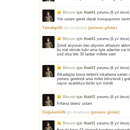
Bitcoin
için
Atak01
yorumu (
6 yıl önce
)
Yok ustam genel olarak konuşuyorum seni
Talhakgn81
(yorumu göster)
için cevaplandı
Bitcoin
için
Atak01
yorumu (
6 yıl önce
)
Şimdi atıyorum ben atiyorim etharium aldım 
bu mal elimde kalır ama öyle adamlar var k
usd
olsa bile 30 lardan millete satti
Bitcoin
için
Atak01
yorumu (
6 yıl önce
)
Arkadaşlar borsa birbirini tokatlama sanatı
yemesi gerekirdi ama millet bilinclendi:) g
sayısı azaldıkça bizler için riskdir
Bitcoin
için
Atak01
yorumu (
6 yıl önce
)
Firlarsa biteriz ustam
DoğukanG06
(yorumu göster)
için cevaplandı
Bitcoin
için
Atak01
yorumu (
6 yıl önce
)
Ben de biran 73 gösterdi kendime gelemedi