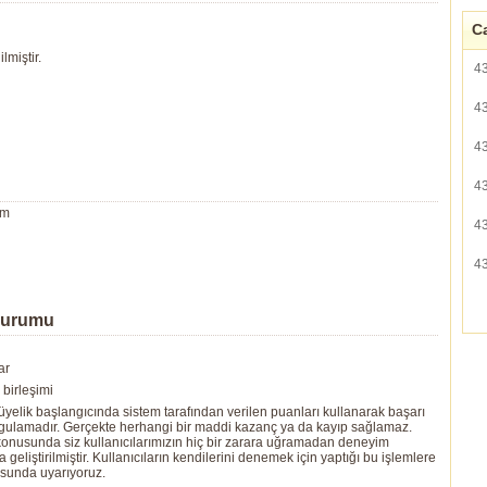
Ca
lmiştir.
4
4
4
4
um
4
4
Durumu
ar
birleşimi
yelik başlangıcında sistem tarafından verilen puanları kullanarak başarı
ygulamadır. Gerçekte herhangi bir maddi kazanç ya da kayıp sağlamaz.
ı konusunda siz kullanıcılarımızın hiç bir zarara uğramadan deneyim
eliştirilmiştir. Kullanıcıların kendilerini denemek için yaptığı bu işlemlere
usunda uyarıyoruz.