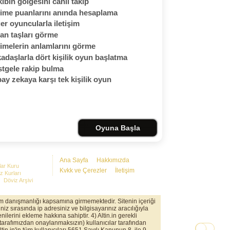
ibin gölgesini canlı takip
ime puanlarını anında hesaplama
er oyuncularla iletişim
an taşları görme
imelerin anlamlarını görme
adaşlarla dört kişilik oyun başlatma
tgele rakip bulma
ay zekaya karşı tek kişilik oyun
Oyuna Başla
Ana Sayfa
Hakkımızda
lar Kuru
Kvkk ve Çerezler
İletişim
z Kurları
Döviz Arşivi
rım danışmanlığı kapsamına girmemektedir. Sitenin içeriği
iz sırasında ip adresiniz ve bilgisayarınız aracılığıyla
nilerini ekleme hakkına sahiptir. 4) Altin.in gerekli
(tarafımızdan onaylanmaksızın) kullanıcılar tarafından