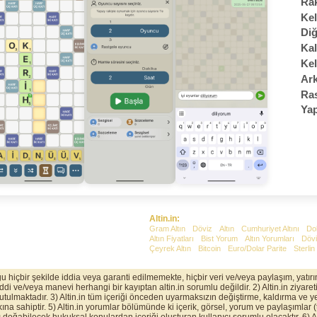
Rak
Kel
Diğ
Kal
Kel
Ark
Ras
Yap
Altin.in:
Gram Altın
Döviz
Altın
Cumhuriyet Altını
Do
Altın Fiyatları
Bist Yorum
Altın Yorumları
Dövi
Çeyrek Altın
Bitcoin
Euro/Dolar Parite
Sterlin
uğu hiçbir şekilde iddia veya garanti edilmemekte, hiçbir veri ve/veya paylaşım, yatı
 ve/veya manevi herhangi bir kayıptan altin.in sorumlu değildir. 2) Altin.in ziyaretin
 tutulmaktadır. 3) Altin.in tüm içeriği önceden uyarmaksızın değiştirme, kaldırma ve ye
na sahiptir. 5) Altin.in yorumlar bölümünde ki içerik, görsel, yorum ve paylaşımlar 