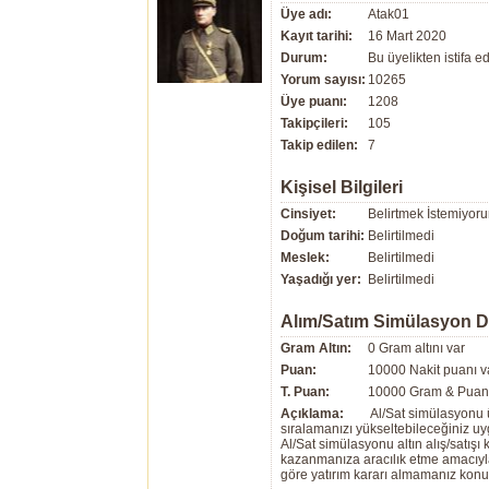
Üye adı:
Atak01
Kayıt tarihi:
16 Mart 2020
Durum:
Bu üyelikten istifa edi
Yorum sayısı:
10265
Üye puanı:
1208
Takipçileri:
105
Takip edilen:
7
Kişisel Bilgileri
Cinsiyet:
Belirtmek İstemiyor
Doğum tarihi:
Belirtilmedi
Meslek:
Belirtilmedi
Yaşadığı yer:
Belirtilmedi
Alım/Satım Simülasyon 
Gram Altın:
0 Gram altını var
Puan:
10000 Nakit puanı v
T. Puan:
10000 Gram & Puan 
Açıklama:
Al/Sat simülasyonu ü
sıralamanızı yükseltebileceğiniz u
Al/Sat simülasyonu altın alış/satış
kazanmanıza aracılık etme amacıyla g
göre yatırım kararı almamanız kon