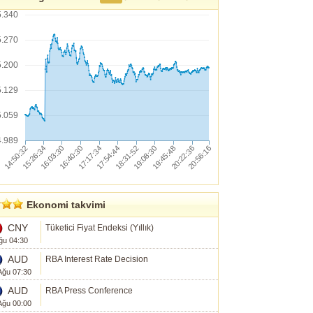
5.340
5.270
5.200
5.129
5.059
4.989
Ekonomi takvimi
CNY
Tüketici Fiyat Endeksi (Yıllık)
ğu 04:30
AUD
RBA Interest Rate Decision
Ağu 07:30
AUD
RBA Press Conference
Ağu 00:00