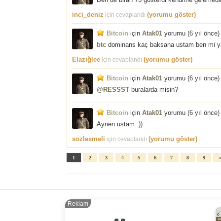
inci_deniz
(yorumu göster)
için cevaplandı
Bitcoin
için
Atak01
yorumu (
6 yıl önce
)
btc
dominans kaç baksana ustam ben mi y
Elazığlee
(yorumu göster)
için cevaplandı
Bitcoin
için
Atak01
yorumu (
6 yıl önce
)
@RESSST
buralarda misin?
Bitcoin
için
Atak01
yorumu (
6 yıl önce
)
Aynen ustam :))
sozlesmeli
(yorumu göster)
için cevaplandı
1
2
3
4
5
6
7
8
9
Reklam