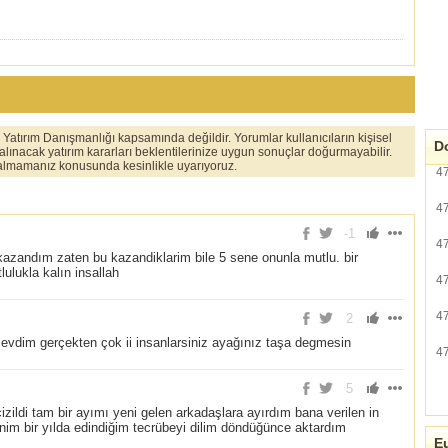
er Yatırım Danışmanlığı kapsamında değildir. Yorumlar kullanıcıların kişisel
Do
 alınacak yatırım kararları beklentilerinize uygun sonuçlar doğurmayabilir.
ı almamanız konusunda kesinlikle uyarıyoruz.
4
4
-1
4
 kazandım zaten bu kazandiklarim bile 5 sene onunla mutlu. bir
ulukla kalın insallah
4
4
2
i sevdim gerçekten çok ii insanlarsiniz ayağınız taşa degmesin
4
5
zildi tam bir ayımı yeni gelen arkadaşlara ayırdım bana verilen in
enim bir yılda edindiğim tecrübeyi dilim döndüğünce aktardım
Eu