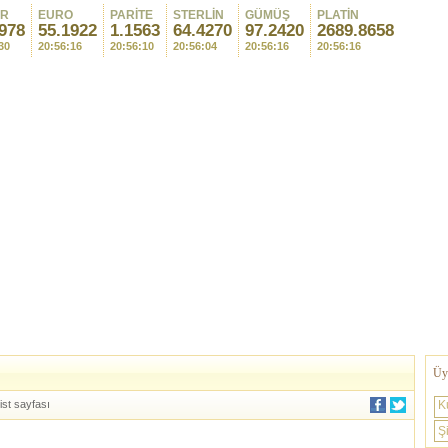
AR
EURO
PARİTE
STERLİN
GÜMÜŞ
PLATİN
978
55.1922
1.1563
64.4270
97.2420
2689.8658
30
20:56:16
20:56:10
20:56:04
20:56:16
20:56:16
Üye
ist sayfası
K
Şi