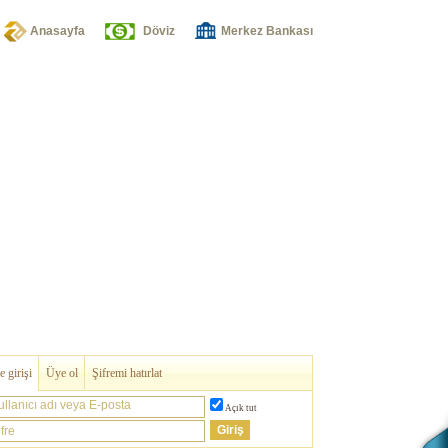
Anasayfa
Döviz
Merkez Bankası
 girişi
Üye ol
Şifremi hatırlat
ullanıcı adı veya E-posta
Açık tut
fre