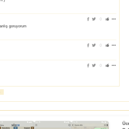
0
anlış goruyorum
0
0
»
Ücr