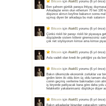
Bitcoin
için
Atak01
yorumu (
6 yıl önce
)
Ben şahsen günlük paraya ihtiyaç duymasa
Arkadaşlar emin olun etherium 70 leri 100 
düşünce alırsın keyfine bakarsın sonra mal
uçmuş diyen bir arkadaşa bu malı satarsın 
Bitcoin
için
Atak01
yorumu (
6 yıl önce
)
Çünkü riskli bir parayı riskli bir piyasaya 
düşüşlerde sistem kitlenir giremezsiniz sa
çok net söylüyorum kimse ama kimse piyasa
Bitcoin
için
Atak01
yorumu (
6 yıl önce
)
Asla vadeli olan kredi ile çektiğini ya da bo
Bitcoin
için
Atak01
yorumu (
6 yıl önce
)
Bakın ülkemizde ekonomik zorluklar var bi
girdim birim iki oldu ikim üç oldu tamam ol
coinin geçmiş verilerine bakmadan coin alma
iş biryerde patliyacak bana göre daha yolu 
felakkettir yakalanirsaniz düştükçe düşer a
Bitcoin
için
Atak01
yorumu (
6 yıl önce
)
Bakın arkadaşlar birazdan yatacağım yatm