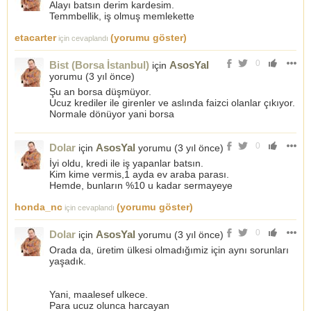
Alayı batsın derim kardesim.
Temmbellik, iş olmuş memlekette
etacarter
(yorumu göster)
için cevaplandı
0
Bist (Borsa İstanbul)
AsosYal
için
yorumu (
3 yıl önce
)
Şu an borsa düşmüyor.
Ucuz krediler ile girenler ve aslında faizci olanlar çıkıyor.
Normale dönüyor yani borsa
0
Dolar
AsosYal
için
yorumu (
3 yıl önce
)
İyi oldu, kredi ile iş yapanlar batsın.
Kim kime vermis,1 ayda ev araba parası.
Hemde, bunların %10 u kadar sermayeye
honda_nc
(yorumu göster)
için cevaplandı
0
Dolar
AsosYal
için
yorumu (
3 yıl önce
)
Orada da, üretim ülkesi olmadığımiz için aynı sorunları
yaşadık.
Yani, maalesef ulkece.
Para ucuz olunca harcayan