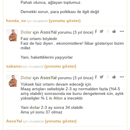
Pahalı olunca, ağlayan toplumuz.
Demekki sorun, para politikası ile ilgili değil
honda_nc
(yorumu göster)
için cevaplandı
0
Dolar
AsosYal
için
yorumu (
3 yıl önce
)
Faiz ortamı böyledir.
Faiz de faiz diyen , ekonomistlere! İtibar gösteriyor bizim
millet.
Yani, hakettiklerini yaşıyorlar
sabancı
(yorumu göster)
için cevaplandı
0
Dolar
AsosYal
için
yorumu (
3 yıl önce
)
Yüksek faiz ortamı devam edeceği için.
Maaş artışları sebebiyle 2-3 ay normalden fazla (%4-5
artış olabilir) sonrasında ise bunu dengelemek icin, aylık
yükselişler % 1 in
Altın
a inecektir.
Yani
dolar
2-3 ay sonra 34 olabilir.
Ama yıl sonu 37 olmaz
AsosYal
(yorumu göster)
için cevaplandı