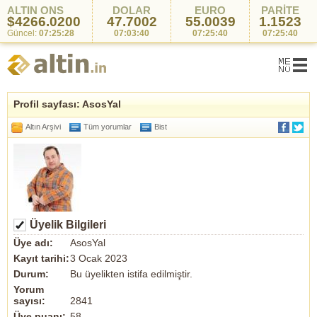
ALTIN ONS
DOLAR
EURO
PARİTE
$4266.0200
47.7002
55.0039
1.1523
Güncel:
07:25:28
07:03:40
07:25:40
07:25:40
Profil sayfası: AsosYal
Altın Arşivi
Tüm yorumlar
Bist
Üyelik Bilgileri
Üye adı:
AsosYal
Kayıt tarihi:
3 Ocak 2023
Durum:
Bu üyelikten istifa edilmiştir.
Yorum
sayısı:
2841
Üye puanı:
58