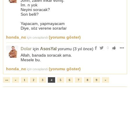
John, zaten inkar etmiş.
İm. n yok
Neyini soracak?
Son belli?
Yapacam, yapmayacam
Diye, söz verene sorarlar
honda_nc
(yorumu göster)
için cevaplandı
0
Dolar
AsosYal
için
yorumu (
3 yıl önce
)
Allah, banada soracak ama.
Mesele bu.
honda_nc
(yorumu göster)
için cevaplandı
««
«
1
2
3
4
5
6
7
8
9
»