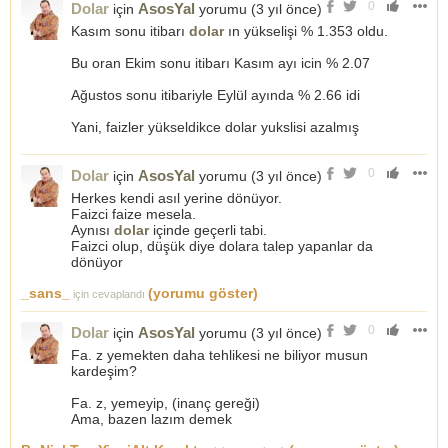
0
Dolar
AsosYal
için
yorumu (
3 yıl önce
)
Kasım sonu itibarı
dolar
ın yükselişi % 1.353 oldu.
Bu oran Ekim sonu itibarı Kasım ayı icin % 2.07
Ağustos sonu itibariyle Eylül ayında % 2.66 idi
Yani, faizler yükseldikce dolar yukslisi azalmış
0
Dolar
AsosYal
için
yorumu (
3 yıl önce
)
Herkes kendi asıl yerine dönüyor.
Faizci faize mesela.
Aynısı
dolar
içinde geçerli tabi.
Faizci olup, düşük diye dolara talep yapanlar da
dönüyor
_sans_
(yorumu göster)
için cevaplandı
0
Dolar
AsosYal
için
yorumu (
3 yıl önce
)
Fa. z yemekten daha tehlikesi ne biliyor musun
kardeşim?
Fa. z, yemeyip, (inanç gereği)
Ama, bazen lazım demek