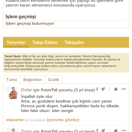
Kullanıcıların kendilerini denemek için yaptığı bu işlemlere göre
yatırım kararı almamanız konusunda uyarıyoruz.
İşlem geçmişi
İşlem geçmişi bulunmuyor.
Yorumlar
Takip Edilen
Takipçiler
Yasal Uyarı:
Altin.in'de yer alan bilgi, yorum ve tavsiyeler Yatırım Danışmanlığı
kapsamında değildir. Yorumlar kullanıcıların kişisel görüşlerinden ibarettir. Bu görüş ve
bilgilere dayanılarak alınacak yatırım kararları beklentilerinize uygun sonuçlar
doğurmayabilir. Dolayısıyla kullanıcıların yorumlarına göre yatırım kararı almamanız
konusunda kesinlikle uyarıyoruz.
Tümü
Beğenilen
Grafik
1
Dolar
AsosYal
için
yorumu (
3 yıl önce
)
İnşallah öyle olur.
Ama, ac gozlulere kesilirse çok kişinin canı yanar.
Hırsına yenik düşen, hakkaniyetliden fazla bu ülkede.
İster fakir olsun, ister zengin
etacarter
(yorumu göster)
için cevaplandı
-1
Dolar
AsosYal
için
yorumu (
3 yıl önce
)