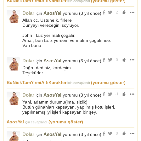
BuNickTamYirmiAltıKarakter
(yorumu göster)
için cevaplandı
2
Dolar
AsosYal
için
yorumu (
3 yıl önce
)
Allah cc. Ustune k. firlere
Dünyayı verecegini söylüyor.
John , faiz yer mali çoğalır.
Ama , ben fa. z yersem ve malım çoğalır ise.
Vah bana
0
Dolar
AsosYal
için
yorumu (
3 yıl önce
)
Doğru dediniz, kardeşim.
Teşekürler.
BuNickTamYirmiAltıKarakter
(yorumu göster)
için cevaplandı
-1
Dolar
AsosYal
için
yorumu (
3 yıl önce
)
Yani, adamın durumu(ima. sizlik)
Bütün günahları kapsayan, yapılmış kötu işleri,
yapılmamış iyi işleri kapsayan bir şey.
AsosYal
(yorumu göster)
için cevaplandı
0
Dolar
AsosYal
için
yorumu (
3 yıl önce
)