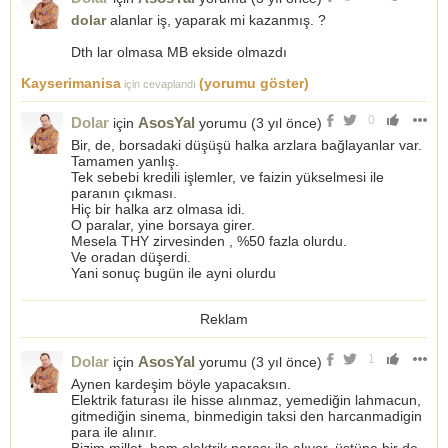
dolar
alanlar iş, yaparak mi kazanmış. ?
Dth lar olmasa MB ekside olmazdı
Kayserimanisa
(yorumu göster)
için cevaplandı
0
Dolar
AsosYal
için
yorumu (
3 yıl önce
)
Bir, de, borsadaki düşüşü halka arzlara bağlayanlar var.
Tamamen yanlış.
Tek sebebi kredili işlemler, ve faizin yükselmesi ile
paranın çıkması.
Hiç bir halka arz olmasa idi.
O paralar, yine borsaya girer.
Mesela THY zirvesinden , %50 fazla olurdu.
Ve oradan düşerdi.
Yani sonuç bugün ile ayni olurdu
Reklam
1
Dolar
AsosYal
için
yorumu (
3 yıl önce
)
Aynen kardeşim böyle yapacaksın.
Elektrik faturası ile hisse alınmaz, yemediğin lahmacun,
gitmediğin sinema, binmedigin taksi den harcanmadigin
para ile alınır.