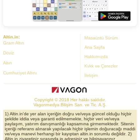
Altin.in:
Masaüstü Sürüm
Gram Altın
Ana Sayfa
Döviz
Hakkımızda
Altın
Kvkk ve Çerezler
Cumhuriyet Altını
İletişim
Dolar Kuru
Altın Fiyatları
Copyright © 2018 Her hakkı saklıdır.
Bist Yorum
Vagonmedya Bilişim San. ve Tic. A.Ş.
Altın Yorumları
1) Altin.in'de yer alan içeriğin doğru ve/veya güncel olduğu hiçbir
şekilde iddia veya garanti edilmemekte, hiçbir veri ve/veya
Döviz Kurları
paylaşım, yatırım danışmanlığı kapsamına girmemektedir. Sitenin
içeriği referans alınarak yapılacak hiçbir işlemin doğuracağı maddi
Çeyrek Altın
ve/veya manevi herhangi bir kayıptan altin.in sorumlu değildir. 2)
Altin.in ziyaretiniz sırasında ip adresiniz ve bilgisayarınız