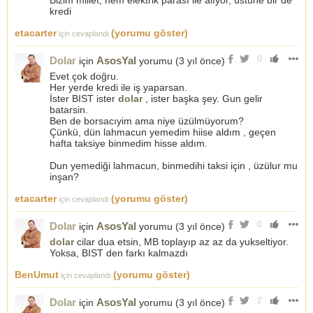
Bizim millet, hem elektrik parası ile alıyor, üstüne bir de
kredi
etacarter
(yorumu göster)
için cevaplandı
0
Dolar
AsosYal
için
yorumu (
3 yıl önce
)
Evet çok doğru.
Her yerde kredi ile iş yaparsan.
İster BIST ister
dolar
, ister başka şey. Gun gelir
batarsin.
Ben de borsacıyim ama niye üzülmüyorum?
Çünkü, dün lahmacun yemedim hiise aldım , geçen
hafta taksiye binmedim hisse aldım.
Dun yemediği lahmacun, binmedihi taksi için , üzülur mu
inşan?
etacarter
(yorumu göster)
için cevaplandı
0
Dolar
AsosYal
için
yorumu (
3 yıl önce
)
dolar
cilar dua etsin, MB toplayıp az az da yukseltiyor.
Yoksa, BIST den farkı kalmazdı
BenUmut
(yorumu göster)
için cevaplandı
2
Dolar
AsosYal
için
yorumu (
3 yıl önce
)