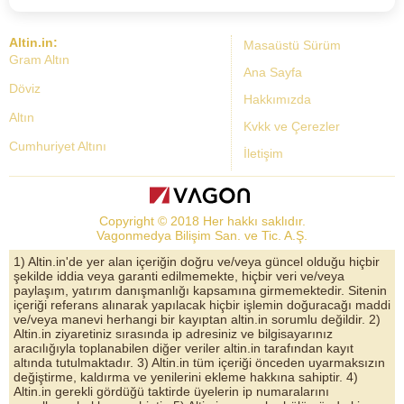
Altin.in:
Masaüstü Sürüm
Gram Altın
Ana Sayfa
Döviz
Hakkımızda
Altın
Kvkk ve Çerezler
Cumhuriyet Altını
İletişim
Dolar Kuru
Altın Fiyatları
Copyright © 2018 Her hakkı saklıdır.
Bist Yorum
Vagonmedya Bilişim San. ve Tic. A.Ş.
Altın Yorumları
1) Altin.in'de yer alan içeriğin doğru ve/veya güncel olduğu hiçbir
şekilde iddia veya garanti edilmemekte, hiçbir veri ve/veya
Döviz Kurları
paylaşım, yatırım danışmanlığı kapsamına girmemektedir. Sitenin
içeriği referans alınarak yapılacak hiçbir işlemin doğuracağı maddi
Çeyrek Altın
ve/veya manevi herhangi bir kayıptan altin.in sorumlu değildir. 2)
Altin.in ziyaretiniz sırasında ip adresiniz ve bilgisayarınız
Bitcoin
aracılığıyla toplanabilen diğer veriler altin.in tarafından kayıt
altında tutulmaktadır. 3) Altin.in tüm içeriği önceden uyarmaksızın
Euro/Dolar Parite
değiştirme, kaldırma ve yenilerini ekleme hakkına sahiptir. 4)
Altin.in gerekli gördüğü taktirde üyelerin ip numaralarını