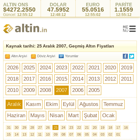
ALTIN ONS
DOLAR
EURO
PARİTE
$4272.2550
47.5952
55.0516
1.1559
Güncel:
12:55:12
12:48:12
12:55:02
12:55:12
Kaynak tarihi: 25 Aralık 2007, Geçmiş Altın Fiyatları
Altın Arşivi
Döviz Arşivi
Yorumlar
2026
2025
2024
2023
2022
2021
2020
2019
2018
2017
2016
2015
2014
2013
2012
2011
2010
2009
2008
2007
2006
2005
Aralık
Kasım
Ekim
Eylül
Ağustos
Temmuz
Haziran
Mayıs
Nisan
Mart
Şubat
Ocak
31
30
29
28
27
26
25
24
23
22
21
20
19
18
17
16
15
14
13
12
11
10
09
08
07
06
05
04
03
02
01