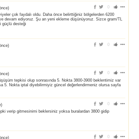
0
önce
)
eler çok faydalı oldu. Daha önce belirttiğiniz bölgelerden 6200
meye devam ediyoruz. Şu an yeni ekleme düşünüyoruz. Sizce gram/TL
i güçlü desteği
0
önce
)
0
önce
)
şüşüm tepkisi olup sonrasında 5. Nokta 3800-3900 beklentimiz var
a 5. Nokta iptal diyebilirmiyiz güncel değerlendirmeniz olursa sayfa
0
e
)
pki verip gitmesinimi beklersiniz yoksa buralardan 3800 gidip
0
önce
)