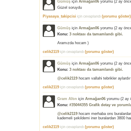
Gümüş
için
Armağan06
yorumu (
2 ay önc
Güzel soruydu
Piyasaya_takipcisi
(yorumu göster)
için cevaplandı
Gümüş
için
Armağan06
yorumu (
2 ay önc
Konu:
3 noktası da tamamlandı gibi.
Aramızda hocam )
celik2119
(yorumu göster)
için cevaplandı
Gümüş
için
Armağan06
yorumu (
2 ay önc
Konu:
3 noktası da tamamlandı gibi.
@celik2119
hocam vallahi tebrikler aylardır
celik2119
(yorumu göster)
için cevaplandı
Gram Altın
için
Armağan06
yorumu (
2 ay 
Konu:
#35044355 Grafik detay ve yorumla
@celik2119
hocam merhaba ons buralardan 
kademeli şekildemi iner buralardan 3800 hang
celik2119
(yorumu göster)
için cevaplandı