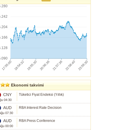
5.280
5.242
5.204
5.166
5.128
5.090
Ekonomi takvimi
CNY
Tüketici Fiyat Endeksi (Yıllık)
ğu 04:30
AUD
RBA Interest Rate Decision
Ağu 07:30
AUD
RBA Press Conference
Ağu 00:00