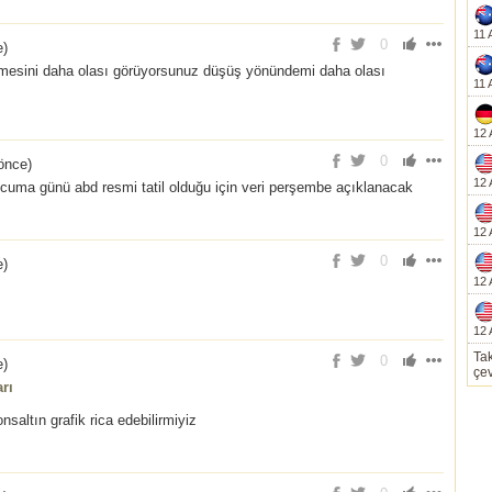
11 
0
e
)
mesini daha olası görüyorsunuz düşüş yönündemi daha olası
11 
12 
0
önce
)
12 
a günü abd resmi tatil olduğu için veri perşembe açıklanacak
12 
0
e
)
12 
12 
Tak
0
e
)
çev
rı
altın grafik rica edebilirmiyiz