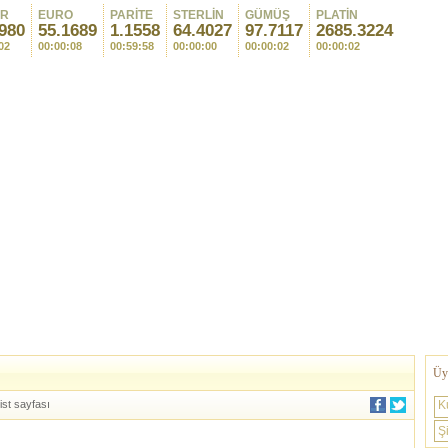
AR
EURO
PARİTE
STERLİN
GÜMÜŞ
PLATİN
980
55.1689
1.1558
64.4027
97.7117
2685.3224
02
00:00:08
00:59:58
00:00:00
00:00:02
00:00:02
Üye
ist sayfası
K
Şi