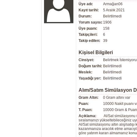
Üye adı:
Armağan06
Kayıt tarihi:
5 Aralık 2021
Durum:
Belirtilmedi
Yorum sayısı:
1906
Üye puanı:
158
Takipçileri:
6
Takip edilen:
39
Kişisel Bilgileri
Cinsiyet:
Belirtmek İstemiyor
Doğum tarihi:
Belirtilmedi
Meslek:
Belirtilmedi
Yaşadığı yer:
Belirtilmedi
Alım/Satım Simülasyon 
Gram Altın:
0 Gram altını var
Puan:
10000 Nakit puanı v
T. Puan:
10000 Gram & Puan 
Açıklama:
Al/Sat simülasyonu ü
sıralamanızı yükseltebileceğiniz u
Al/Sat simülasyonu altın alış/satış
kazanmanıza aracılık etme amacıyla g
göre yatırım kararı almamanız kon