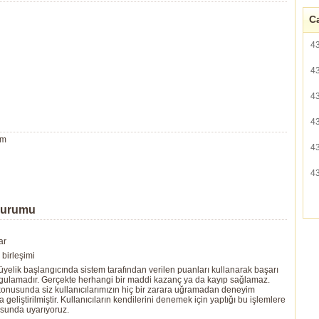
Ca
4
4
4
4
um
4
4
Durumu
ar
birleşimi
yelik başlangıcında sistem tarafından verilen puanları kullanarak başarı
ygulamadır. Gerçekte herhangi bir maddi kazanç ya da kayıp sağlamaz.
ı konusunda siz kullanıcılarımızın hiç bir zarara uğramadan deneyim
eliştirilmiştir. Kullanıcıların kendilerini denemek için yaptığı bu işlemlere
usunda uyarıyoruz.