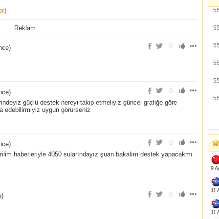
r)
5
Reklam
5
5
0
nce
)
5
5
0
nce
)
5
deyiz güçlü destek nereyi takip etmeliyiz güncel grafiğe göre
a edebilirmiyiz uygun görürseniz
0
nce
)
ilim haberleriyle 4050 sularındayız şuan bakalım destek yapacakmı
9 A
11 
0
e
)
11 