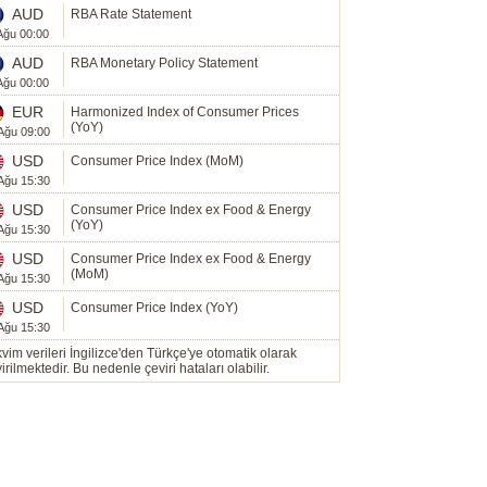
AUD
RBA Rate Statement
Ağu 00:00
AUD
RBA Monetary Policy Statement
Ağu 00:00
EUR
Harmonized Index of Consumer Prices
(YoY)
Ağu 09:00
USD
Consumer Price Index (MoM)
Ağu 15:30
USD
Consumer Price Index ex Food & Energy
(YoY)
Ağu 15:30
USD
Consumer Price Index ex Food & Energy
(MoM)
Ağu 15:30
USD
Consumer Price Index (YoY)
Ağu 15:30
vim verileri İngilizce'den Türkçe'ye otomatik olarak
irilmektedir. Bu nedenle çeviri hataları olabilir.