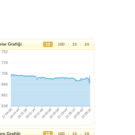
lar Grafiği
|
|
|
1D
10D
1S
1G
7.752
7.729
7.706
7.684
7.661
7.638
ro Grafiği
|
|
|
1D
10D
1S
1G