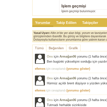
İşlem geçmişi
İşlem geçmişi bulunmuyor.
Yorumlar
Takip Edilen
Takipçiler
Yasal Uyarı:
Altin.in'de yer alan bilgi, yorum ve tavsiyel
görüşlerinden ibarettir. Bu görüş ve bilgilere dayanılarak
Dolayısıyla kullanıcıların yorumlarına göre yatırım karar
Tümü
Beğenilen
Grafik
Ons
için
Armağan06
yorumu (
1 hafta önce
Ben bugünki yükselişini sorduğu için yazdım
efemes
(yorumu göster)
için cevaplandı
Ons
için
Armağan06
yorumu (
1 hafta önce
Hürmüz açıldı brent düşüyor o yüzden yükse
efemes
(yorumu göster)
için cevaplandı
Ons
için
Armağan06
yorumu (
3 hafta önce
Tutmadı herhalde sizinkiside