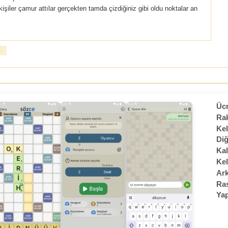
şiler çamur attılar gerçekten tamda çizdiğiniz gibi oldu noktalar an
»
Ücr
Rak
Kel
Diğ
Kal
Kel
Ark
Ras
Yap