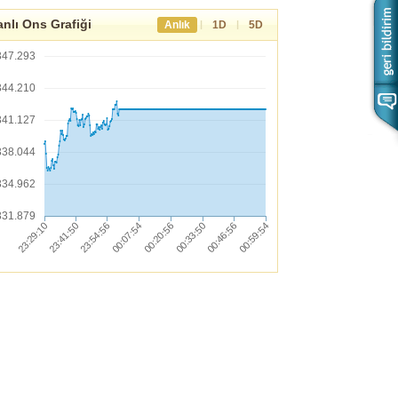
nlı Ons Grafiği
|
|
Anlık
1D
5D
347.293
344.210
341.127
338.044
334.962
331.879