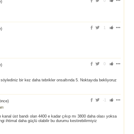
0
e
)
1
e
)
0
e
)
 söylediniz bir kez daha tebrikler onsaltında 5. Noktayıda bekliyoruz
-1
önce
)
rı
kanal üst bandı olan 4400 e kadar çıkıp mı 3800 daha olası yoksa
i ihtimal daha güçlü olabilir bu durumu kestirebilirmiyiz