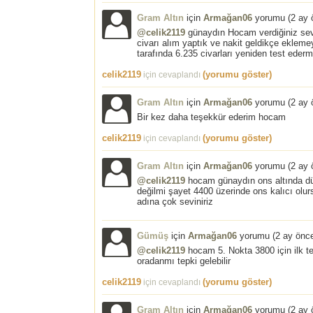
Gram Altın
için
Armağan06
yorumu (
2 ay 
@celik2119
günaydın Hocam verdiğiniz seviy
civarı alım yaptık ve nakit geldikçe ekle
tarafında 6.235 civarları yeniden test ederm
celik2119
(yorumu göster)
için cevaplandı
Gram Altın
için
Armağan06
yorumu (
2 ay 
Bir kez daha teşekkür ederim hocam
celik2119
(yorumu göster)
için cevaplandı
Gram Altın
için
Armağan06
yorumu (
2 ay 
@celik2119
hocam günaydın ons altında dü
değilmi şayet 4400 üzerinde ons kalıcı olurs
adına çok seviniriz
Gümüş
için
Armağan06
yorumu (
2 ay önc
@celik2119
hocam 5. Nokta 3800 için ilk te
oradanmı tepki gelebilir
celik2119
(yorumu göster)
için cevaplandı
Gram Altın
için
Armağan06
yorumu (
2 ay 