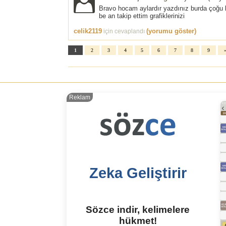
Bravo hocam aylardır yazdınız burda çoğu ki
be an takip ettim grafiklerinizi
celik2119
(yorumu göster)
için cevaplandı
1
2
3
4
5
6
7
8
9
Reklam
Zeka Geliştirir
Sözce indir, kelimelere
hükmet!