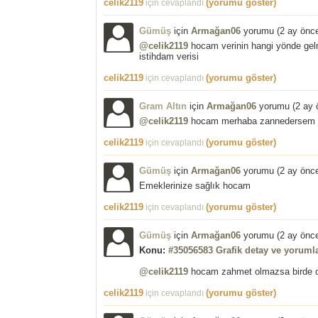
celik2119
(yorumu göster)
için cevaplandı
Gümüş
için
Armağan06
yorumu (
2 ay önc
@celik2119
hocam verinin hangi yönde gel
istihdam verisi
celik2119
(yorumu göster)
için cevaplandı
Gram Altın
için
Armağan06
yorumu (
2 ay 
@celik2119
hocam merhaba zannedersem cum
celik2119
(yorumu göster)
için cevaplandı
Gümüş
için
Armağan06
yorumu (
2 ay önc
Emeklerinize sağlık hocam
celik2119
(yorumu göster)
için cevaplandı
Gümüş
için
Armağan06
yorumu (
2 ay önc
Konu:
#35056583 Grafik detay ve yorumla
@celik2119
hocam zahmet olmazsa birde ons
celik2119
(yorumu göster)
için cevaplandı