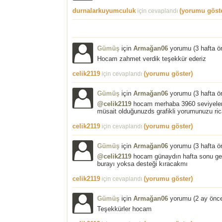
durnalarkuyumculuk
(yorumu göste
için cevaplandı
Gümüş
için
Armağan06
yorumu (
3 hafta ö
Hocam zahmet verdik teşekkür ederiz
celik2119
(yorumu göster)
için cevaplandı
Gümüş
için
Armağan06
yorumu (
3 hafta ö
@celik2119
hocam merhaba 3960 seviyelerin
müsait olduğunuzds grafikli yorumunuzu ric
celik2119
(yorumu göster)
için cevaplandı
Gümüş
için
Armağan06
yorumu (
3 hafta ö
@celik2119
hocam günaydın hafta sonu ger
burayı yoksa desteği kıracakmı
celik2119
(yorumu göster)
için cevaplandı
Gümüş
için
Armağan06
yorumu (
2 ay önc
Teşekkürler hocam