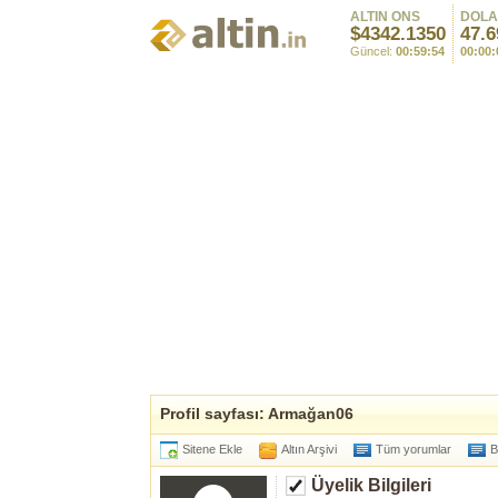
ALTIN ONS
DOL
$4342.1350
47.6
Güncel:
00:59:54
00:00:
Profil sayfası: Armağan06
Sitene Ekle
Altın Arşivi
Tüm yorumlar
B
Üyelik Bilgileri