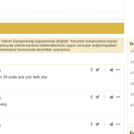
er Yatırım Danışmanlığı kapsamında değildir. Yorumlar kullanıcıların kişisel
Do
 alınacak yatırım kararları beklentilerinize uygun sonuçlar doğurmayabilir.
ı almamanız konusunda kesinlikle uyarıyoruz.
4
4
0
)
4
 29 unda ana yön belli olur
4
4
0
)
lişi
4
0
)
Eu