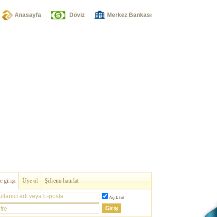
Anasayfa
Döviz
Merkez Bankası
 girişi
Üye ol
Şifremi hatırlat
ullanıcı adı veya E-posta
Açık tut
fre